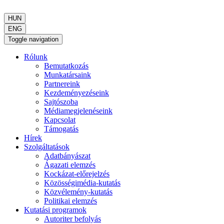
HUN
ENG
Toggle navigation
Rólunk
Bemutatkozás
Munkatársaink
Partnereink
Kezdeményezéseink
Sajtószoba
Médiamegjelenéseink
Kapcsolat
Támogatás
Hírek
Szolgáltatások
Adatbányászat
Ágazati elemzés
Kockázat-előrejelzés
Közösségimédia-kutatás
Közvélemény-kutatás
Politikai elemzés
Kutatási programok
Autoriter befolyás