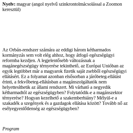
Nyelv:
magyar (angol nyelvű szinkrontolmácsolással a Zoomon
keresztül)
Az Orbán-rendszer számára az eddigi három kétharmados
kormányzás sem volt elég ahhoz, hogy átfogó egészségügyi
reformba kezdjen. A legjelentősebb változásnak a
magánegészségügy térnyerése tekinthető, az Európai Unióban az
egyik legtöbbet már a magyarok fizetik saját zsebből egészségügyi
ellátásért. Ez a folyamat azonban elsősorban a járóbeteg-ellátást
érinti, a fekvőbeteg-ellátásban a magánszolgáltatók nem
helyettesíthetik az állami rendszert. Mi várható a negyedik
kétharmadtól az egészségügyben? Folytatódik-e a magánszektor
térnyerése? Hogyan kezelhető a szakemberhiány? Mélyül-e a
szakadék a szegények és a gazdagok ellátása között? Tovább nő az
esélyegyenlőtlenség az egészségügyben?
Program