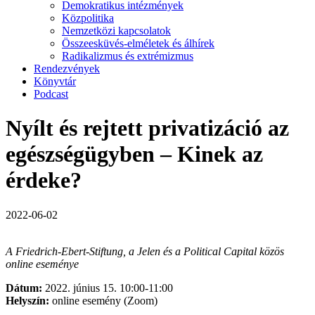
Demokratikus intézmények
Közpolitika
Nemzetközi kapcsolatok
Összeesküvés-elméletek és álhírek
Radikalizmus és extrémizmus
Rendezvények
Könyvtár
Podcast
Nyílt és rejtett privatizáció az
egészségügyben – Kinek az
érdeke?
2022-06-02
A Friedrich-Ebert-Stiftung, a Jelen és a Political Capital közös
online eseménye
Dátum:
2022. június 15. 10:00-11:00
Helyszín:
online esemény (Zoom)