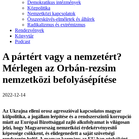
Demokratikus intézmények
Közpolitika
Nemzetközi kapcsolatok
Összeesküvés-elméletek és álhírek
Radikalizmus és extrémizmus
Rendezvények
Könyvtár
Podcast
A pártért vagy a nemzetért?
Mérlegen az Orbán-rezsim
nemzetközi befolyásépítése
2022-12-14
Az Ukrajna elleni orosz agresszióval kapcsolatos magyar
külpolitika
,
a jogállam leépítése és a rendszerszintű korrupció
miatt
az
Európai Bizottsággal
zajló
alkufolyamat
is világosan
jelzi, hogy
Magyarország
nemzetközi
érdekérvényesítő
képessége csökkent
, és
elidegenedett a saját szövetségi
rendszerén belül
.
A magyar kormány az EU-ban utolsóként