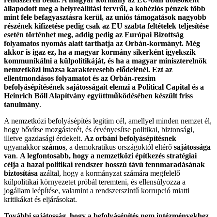
állapodott meg a helyreállítási tervről, a kohé
ziós pénzek több
mint fel
e
befagyaszt
ásra kerül
,
az uniós támogatások
nagyobb
részének kifizetése
pedig
csak az
EU szabta
feltételek teljesítése
esetén történ
het
meg
,
addig pedig
az Európai Bizottság
folyamatos nyomás alatt tarthatja az Orbán-kormányt.
M
ég
akkor is
igaz ez
, ha a
magyar
kormány
sikerként
igyekszik
kommunikál
ni
a külpolitikáját
,
és
ha a magyar miniszterelnök
nemzetközi
imázsa karakteresebb
elődeiénél
.
Ezt az
ellentmondásos folyamatot
és az Orbán-rezsim
befolyásépítésének sajátosságait
elemzi a Political Capital és a
Heinrich Böll Alapítvány együttműködésében készült friss
tanulmány
.
A nemzetközi befolyásépítés legitim cél, amellyel minden nemzet él,
hogy bővítse mozgásterét, és érvényesítse politikai, biztonsági,
illetve gazdasági érdekeit.
Az orbáni befolyásépítésnek
ugyanakkor
számos
, a demokratikus országoktól eltérő
sajátossága
van
.
A legfontosabb, hogy a nemzetközi építkezés stratégiai
célja a hazai politikai rendszer hosszú távú fennmaradásának
biztosítása
azáltal, hogy a kormányzat számára megfelelő
külpolitikai környezetet próbál teremteni, és ellensúlyozza a
jogállam leépítése, valamint a rendszerszintű korrupció miatti
kritikákat és eljárásokat.
További sajátosság, hogy a befolyásépítés nem intézményekhez,