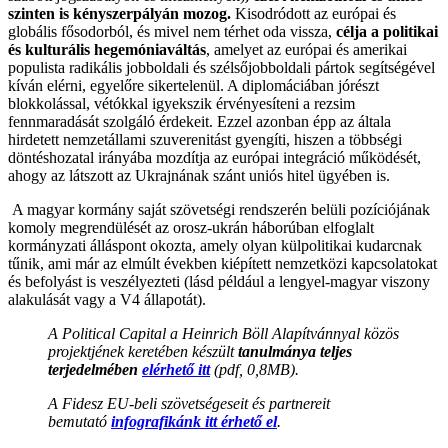
szinten is kényszerpályán mozog.
Kisodródott az európai és
globális fősodorból, és mivel nem térhet oda vissza,
célja a politikai
és kulturális hegemóniaváltás
, amelyet az európai és amerikai
populista radikális jobboldali és szélsőjobboldali pártok segítségével
kíván elérni, egyelőre sikertelenül. A diplomáciában jórészt
blokkolással, vétókkal igyekszik érvényesíteni a rezsim
fennmaradását szolgáló érdekeit. Ezzel azonban épp az általa
hirdetett nemzetállami szuverenitást gyengíti, hiszen a többségi
döntéshozatal irányába mozdítja az európai integráció működését,
ahogy az látszott az Ukrajnának szánt uniós hitel ügyében is.
A magyar kormány saját szövetségi rendszerén belüli pozíciójának
komoly megrendülését az orosz-ukrán háborúban elfoglalt
kormányzati álláspont okozta, amely olyan külpolitikai kudarcnak
tűnik, ami már az elmúlt években kiépített nemzetközi kapcsolatokat
és befolyást is veszélyezteti (lásd például a lengyel-magyar viszony
alakulását vagy a V4 állapotát).
A Political Capital a Heinrich Böll Alapítvánnyal közös
projektjének keretében készült
tanulmánya teljes
terjedelmében
elérhető itt
(pdf, 0,8MB).
A Fidesz EU-beli szövetségeseit és partnereit
bemutató
infografikánk itt érhető el
.