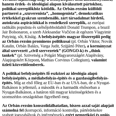
hanem érdek- és ideológiai alapon kiválasztott pártokhoz,
politikai szereplőkhöz kötődik.
Az Orbán-rezsim külföldi
partnerei a „szuverenista”, „homogenista”, demokratikus
értékekkel gyakran szembenálló, zárt társadalmat hirdető,
autokrata aspirációkkal is rendelkező szereplők,
az európai
radikális populista és szélsőjobboldaltól Donald Trumpon, a brazil
Jair Bolsonaron, a szerb Aleksandar Vučićon át egészen Vlagyimir
Putyinig, sőt, Kínáig.
A befolyásépítés magyar főszereplői pedig
az Orbán-rezsim prominens politikusai
(pl. Orbán Viktor, Novák
Katalin, Orbán Balázs, Varga Judit, Szijjártó Péter)
, a kormányzat
által szervezett „civil szervezetek” (GONGO-k) és „think
tankek”
(pl. Szövetség a Polgári Magyarországért Alapítvány,
Alapjogokért Központ
,
Mathias Corvinus Collegium),
valamint
üzleti közvetítőemberek.
A politikai befolyásépítés fő eszközei az ideológia alapú
befolyásépítés, a médiabefolyás-építés és a gazdaságibefolyás-
építés.
Míg az első főleg az EU-ban és az USA-ban, de a Nyugat-
Balkánon is jellemző, a második és a harmadik elsősorban a
Nyugat-Balkánon, a határon túli magyar közösségekben és a
szomszédos országokban figyelhető meg.
Az Orbán-rezsim konszolidálhatatlan, hiszen azzal saját alapjait
számolná fel
(korrupció, információ kontrollja, pártérdekekre
szabott jogszabályok és intézmények)
, ezért nemzetközi és uniós