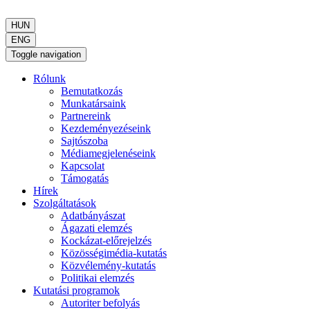
HUN
ENG
Toggle navigation
Rólunk
Bemutatkozás
Munkatársaink
Partnereink
Kezdeményezéseink
Sajtószoba
Médiamegjelenéseink
Kapcsolat
Támogatás
Hírek
Szolgáltatások
Adatbányászat
Ágazati elemzés
Kockázat-előrejelzés
Közösségimédia-kutatás
Közvélemény-kutatás
Politikai elemzés
Kutatási programok
Autoriter befolyás