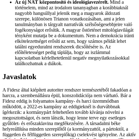
Az új NAT központosító és ideológiavezérelt.
Mind a
történelem, mind az irodalom tananyagban a korábbiaknál
nagyobb hangsúllyal jelenik meg a magyarok áldozati
szerepe, különösen Trianon vonatkozásában, ami a jelen
tanulmányban is tárgyalt narratívák szélsőségesebbjeire való
fogékonyságot erősítik. A magyar őstörténet mitológiavilágát
tényként mutatja be a dokumentum. Nem a demokrácia iránti
elkötelezettséget erősíti az sem, hogy számos példát lehet
találni egyeduralmi rendszerek dicsőítésére is. Az
előítéletességet pedig táplálja, hogy az iszlámmal
kapcsolatban kérlelhetetlenül negatív megnyilatkozásokkal
találkozhatnak a diákok.
Javaslatok
A Fidesz által kiépített autoriter rendszer természetéből fakadóan a
harcra, a szembenállásra épül, konszolidációja nem várható. Bár a
Fidesz eddig is folyamatos kampány- és harci üzemmódban
működött, a 2022-es kampány az eddigieknél is durvábbnak
ígérkezik: a kormánypárt feltehetően tovább kívánja növelni a
megosztottságot, és nem látszik, hogy lenne terve egy esetleges
gyűlölet- és erőszaklavina megfékezésére. A társadalmi béke
helyreállítása minden szereplőtől (a kormányzattól, a pártoktól, a
független és félfüggetlen szereplőkig) cselekvést igényelne. Az aktív