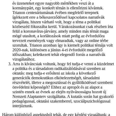
és üzeneteket egyre nagyobb mértékben veszi át a
kormánypárt, egy konkrét témán is ellenőrizni kívántuk.
Trianon centenáriumának évében megfelelő terepnek
ígérkezett erre a békeszerződéssel kapcsolatos narratívák
vizsgálata, hiszen várható volt, hogy a téma a politikai
közbeszéd fókuszába kerül. Várakozásunkat csak részben írta
felül a koronavírus-járvány, amely minden más témát maga
mögé utasított, a korlátozások miatt pedig az évfordulóra
tervezett események vagy elmaradtak, vagy az online térbe
szorultak. Trianon azonban így is kiemelt politikai témája volt
2020-nak, különösen a június 4-ei évfordulót megelőző
időszakban; keletkezett tehát elegendő forrás a narratívák
vizsgálatához.
Arra is kíváncsiak voltunk, hogy fel tudja-e venni a küzdelmet
a politika és a társadalom radikalizálódásával szemben az
oktatás: meg tudja-e erősíteni az iskola a következő
generációk demokratikus elkötelezettségét, társadalmi
részvételét, illetve a megosztással és gyűlölködéssel szembeni
önvédelmi képességét? Ehhez az apropót és az alapot a
szintén ennek az évnek az elején nyilvánosságra hozott új
Nemzeti Alaptanterv szolgáltatta. A kutatás során hat gyakorló
pedagógussal, oktatási szakemberrel, szociálpszichológussal
interjúztunk.
Három különböző aspektusból tehát, de egy kérdést vizsgáltunk: a