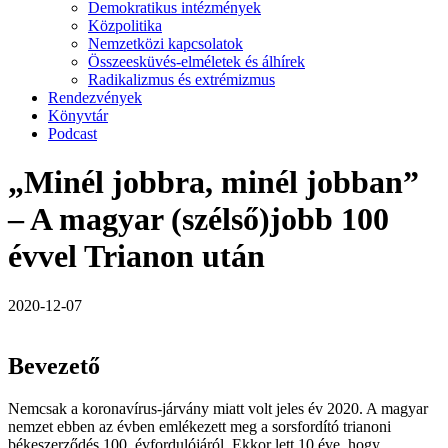
Demokratikus intézmények
Közpolitika
Nemzetközi kapcsolatok
Összeesküvés-elméletek és álhírek
Radikalizmus és extrémizmus
Rendezvények
Könyvtár
Podcast
„Minél jobbra, minél jobban”
– A magyar (szélső)jobb 100
évvel Trianon után
2020-12-07
Bevezető
Nemcsak a koronavírus-járvány miatt volt jeles év 2020. A magyar
nemzet ebben az évben emlékezett meg a sorsfordító trianoni
békeszerződés 100. évfordulójáról. Ekkor lett 10 éve, hogy