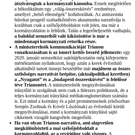
átszivárogtak a kormányzati kánonba.
Ennek megfelelően
a békediktátum egy „világ-összeesküvés” eredménye,
amellyel „belső ellenségek” kollaboráltak. Az antiszemita
húrokat pengető szabadkőműves aknamunka narratívája is
korábban csak a szélsőjobboldalon volt jelen, ma már a
kormányoldalon is feltűnik. Talán a legerőteljesebb vadhajtás,
a baloldal nemzetből való kiközösítése is már a
mindennapi kormányzati retorika része.
A miniszterelnök kommunikációját Trianon
vonatkozásában is az ismert kettős beszéd jellemezte:
egy
2020. januári nemzetközi sajtótájékoztatón még kifejezetten
mértéktartóan nyilatkozott, hogy aztán a kerek évforduló
alkalmából tartott ünnepi beszédébe már
majdnem az összes
szélsőséges narratívát beépítse, (aktuálpolitikai keretben)
a „Nyugatot” és a „budapesti összeesküvést” is felelőssé
téve Trianonért.
A miniszterelnök megnyilvánulásai
iránytűül is szolgálnak nem csak a fideszes politikusok, de a
teljes kormányzati irányítású médiakonglomerátum számára
is. Ezt mind a kormány és a párt prominenseinek (elsősorban
Semjén Zsoltnak és Kövér Lászlónak) az évforduló körüli
megnyilvánulásai, mind a kormányzati irányítású sajtó
cikkeinek vizsgált hangvétele megerősíti.
Ha van olyan Trianon-narratíva, ami alapvetően
megkülönbözteti a mai szélsőjobboldalt a
kormányoldaltól, az a revízióhoz való viszony.
A