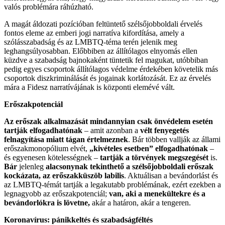
valós problémára ráhúzható.
A magát áldozati pozícióban feltüntető szélsőjobboldali érvelés
fontos eleme az emberi jogi narratíva kifordítása, amely a
szólásszabadság és az LMBTQ-téma terén jelenik meg
leghangsúlyosabban. Előbbiben az állítólagos elnyomás ellen
küzdve a szabadság bajnokaként tüntetik fel magukat, utóbbiban
pedig egyes csoportok állítólagos védelme érdekében követelik más
csoportok diszkriminálását és jogainak korlátozását. Ez az érvelés
mára a Fidesz narratívájának is központi elemévé vált.
Erőszakpotenciál
Az erőszak alkalmazását mindannyian csak önvédelem esetén
tartják elfogadhatónak
– amit azonban a
vélt fenyegetés
felnagyítása miatt tágan értelmeznek
. Bár többen vallják az állami
erőszakmonopólium elvét,
„kivételes esetben” elfogadhatónak
–
és egyenesen kötelességnek –
tartják a törvények megszegését
is.
Bár
jelenleg
alacsonynak tekinthető a szélsőjobboldali erőszak
kockázata, az erőszakküszöb labilis
. Aktuálisan a bevándorlást és
az LMBTQ-témát tartják a legakutabb problémának, ezért ezekben a
legnagyobb az erőszakpotenciál;
van, aki a menekültekre és a
bevándorlókra is lövetne,
akár a határon, akár a tengeren.
Koronavírus: pánikkeltés és szabadságféltés