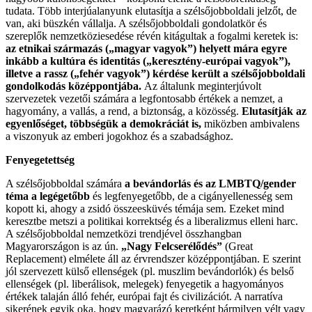
tudata. Több interjúalanyunk elutasítja a szélsőjobboldali jelzőt, de
van, aki büszkén vállalja. A szélsőjobboldali gondolatkör és
szereplők nemzetköziesedése révén kitágultak a fogalmi keretek is:
az etnikai származás („magyar vagyok”) helyett mára egyre
inkább a kultúra és identitás („keresztény-európai vagyok”),
illetve a rassz („fehér vagyok”) kérdése került a szélsőjobboldali
gondolkodás középpontjába.
Az általunk meginterjúvolt
szervezetek vezetői számára a legfontosabb értékek a nemzet, a
hagyomány, a vallás, a rend, a biztonság, a közösség.
Elutasítják az
egyenlőséget, többségük a demokráciát is,
miközben ambivalens
a viszonyuk az emberi jogokhoz és a szabadsághoz.
Fenyegetettség
A szélsőjobboldal számára
a bevándorlás és az LMBTQ/gender
téma a legégetőbb
és legfenyegetőbb, de a cigányellenesség sem
kopott ki, ahogy a zsidó összeesküvés témája sem. Ezeket mind
keresztbe metszi a politikai korrektség és a liberalizmus elleni harc.
A szélsőjobboldal nemzetközi trendjével összhangban
Magyarországon is az ún.
„Nagy Felcserélődés”
(Great
Replacement) elmélete áll az érvrendszer középpontjában. E szerint
jól szervezett külső ellenségek (pl. muszlim bevándorlók) és belső
ellenségek (pl. liberálisok, melegek) fenyegetik a hagyományos
értékek talaján álló fehér, európai fajt és civilizációt. A narratíva
sikerének egyik oka, hogy magyarázó keretként bármilyen vélt vagy