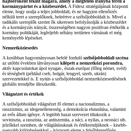
hajtóerőként tekint magára, amely a megfelelő irányba tereli a
kormánypártot és a közbeszédet.
A Fidesz stratégiájának központi
eleme, hogy uralja a teljes jobboldalt, és ne hagyjon ellenőrzés
nélküli teret a szereplőknek, beleértve a szélsőjobboldalt is. Mivel a
radikális szereplők szerint ők sikeresen befolyásolják a közbeszédet
és a kormányzás irányát, összességében nagyon pozitívan értékelik a
kormány politikáját, legfeljebb néhány területen várnának el még
keményebb lépéseket.
Nemzetköziesedés
A korábban hagyományosan befelé forduló
szélsőjobboldali szcéna
az utóbbi években látványosan
kilépett a nemzetközi porondra,
aktív kapcsolatokat ápol nyugat-, észak-európai (főleg német, svéd)
és térségbeli (például cseh, bolgár, lengyel, szerb, ukrán)
szervezetekkel is. E nyitás a szélsőjobboldal nemzetköziesedésének
globális trendjébe illeszkedik.
Világnézet és értékek
A szélsőjobboldali világnézet fő elemei a nacionalizmus, a
rasszizmus, az idegenellenesség, a demokrácia elutasítása, valamint
az erős állam igénye. A legtöbb hazai szervezet tiltakozik a
soviniszta, a rasszista, az antiszemita, a náci, a nyilas, a neonáci stb.
jelzőkkel szemben, de világlátásuknak és értékrendjüknek – kisebb-
nagyobb különbségekkel – központi eleme a felsőbbrendűség