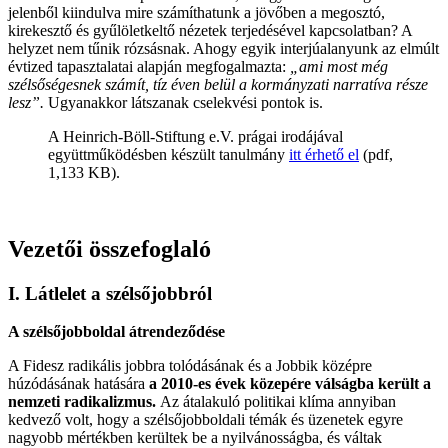
jelenből kiindulva mire számíthatunk a jövőben a megosztó,
kirekesztő és gyűlöletkeltő nézetek terjedésével kapcsolatban? A
helyzet nem tűnik rózsásnak. Ahogy egyik interjúalanyunk az elmúlt
évtized tapasztalatai alapján megfogalmazta:
„ami most még
szélsőségesnek számít, tíz éven belül a kormányzati narratíva része
lesz”.
Ugyanakkor látszanak cselekvési pontok is.
A Heinrich-Böll-Stiftung e.V. prágai irodájával
együttműködésben készült tanulmány
itt érhető el
(pdf,
1,133 KB).
Vezetői összefoglaló
I. Látlelet a szélsőjobbról
A szélsőjobboldal átrendeződése
A Fidesz radikális jobbra tolódásának és a Jobbik középre
húzódásának hatására
a 2010-es évek közepére válságba került a
nemzeti radikalizmus.
Az átalakuló politikai klíma annyiban
kedvező volt, hogy a szélsőjobboldali témák és üzenetek egyre
nagyobb mértékben kerültek be a nyilvánosságba, és váltak