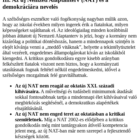
demokráciára nevelés
A szélsőséges eszmékre való fogékonyság nagyban múlik azon,
hogy az iskolai években milyen ingerek érik a fiatalokat, milyen
képességeket sajátítanak el. Az ideológiailag minden korábbinál
jobban átitatott új Nemzeti Alaptanterv is jelzi, hogy a kormány nem
kizárólag a politikai döntéshozás, hanem a mindennapok szintjén is
elejét kívánja venni a „meddő vitáknak”, helyette a tekintélytisztelet
által vezérelt, engedelmes állampolgárokat kíván az iskolákból
kiengedni. A kritikus gondolkodásra egyre kisebb arányban
felkészített fiatalok viszont nem biztos, hogy a kormányzati
utasításnak fognak feltétel nélkül engedelmeskedni, idővel a
szélsőséges mozgalmak felé gravitálhatnak.
Az új NAT nem reagál az oktatás XXI. századi
kihívásaira.
A műveltségi és tudásbeli minimumok átadását
sokkal fontosabbnak tartja a mindennapi élet kihívásaival való
megbirkózás segítésénél, a demokratikus alapértékek
elsajátításánál.
Az új NAT nem enged teret az oktatásban a kritikai
szemléletnek.
Míg a NAT 2002-es elődjében a kritikus
gondolkodás még mint tantárgyakon átívelő kompetencia
jelent meg, az új NAT-ban már nem szerepel a fejlesztendő
készségek között.