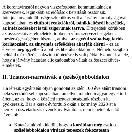
A koronavírusról nagyon visszafogottan kommunikálnak a
szervezetek, leginkább az előírások betartását ösztönzik.
Interjúalanyaink többsége szkeptikus volt a járvány komolyságával
kapcsolatban, és
eltúlzott reakciókról, pánikkeltésről beszéltek,
az intézkedéseket is túl szigorúnak tartva.
Elterjedtek körükben
az összeesküvés-elméletek, többen a vírus szervezettségében,
mesterségességében hisznek, amivel
az egyéni szabadság tartós
korlátozását, az elnyomás erősödését akarják elérni
– ez az
érvelés megfigyelhető a bal- és liberális oldalon is. Németországban
például már közös, sokszínű tüntetésre is volt példa. Ez annak a jele,
hogy a járvány hatására elfogadottabbá váltak az összeesküvés-
elméletek.
II. Trianon-narratívák a (szélső)jobboldalon
Ha létezik egyáltalán olyan gondolat az idén 100 éve aláírt trianoni
békeszerződéssel kapcsolatban, amellyel minden magyar egyet tud
érteni, az az, hogy a közéleti megosztottságunk részben itt
gyökerezik. Bár a kerek évforduló okán a kormány 2020-at a
nemzeti összetartozás évének nyilvánította, nem lehetnénk ettől
távolabb.
Kutatásunkból kiderült, hogy
a korábban még csak a
szélsőjobboldalon virágzó toposzok fokozatosan