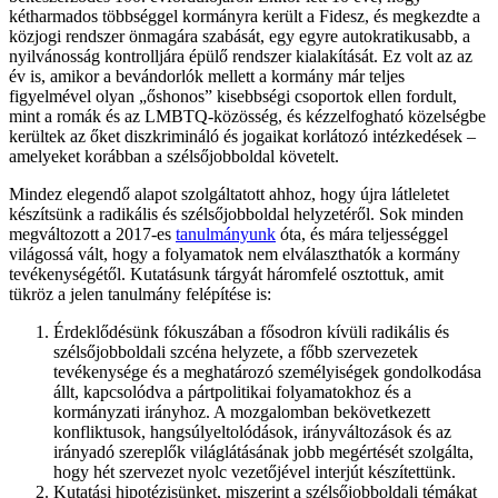
kétharmados többséggel kormányra került a Fidesz, és megkezdte a
közjogi rendszer önmagára szabását, egy egyre autokratikusabb, a
nyilvánosság kontrolljára épülő rendszer kialakítását. Ez volt az az
év is, amikor a bevándorlók mellett a kormány már teljes
figyelmével olyan „őshonos” kisebbségi csoportok ellen fordult,
mint a romák és az LMBTQ-közösség, és kézzelfogható közelségbe
kerültek az őket diszkrimináló és jogaikat korlátozó intézkedések –
amelyeket korábban a szélsőjobboldal követelt.
Mindez elegendő alapot szolgáltatott ahhoz, hogy újra látleletet
készítsünk a radikális és szélsőjobboldal helyzetéről. Sok minden
megváltozott a 2017-es
tanulmányunk
óta, és mára teljességgel
világossá vált, hogy a folyamatok nem elválaszthatók a kormány
tevékenységétől. Kutatásunk tárgyát háromfelé osztottuk, amit
tükröz a jelen tanulmány felépítése is:
Érdeklődésünk fókuszában a fősodron kívüli radikális és
szélsőjobboldali szcéna helyzete, a főbb szervezetek
tevékenysége és a meghatározó személyiségek gondolkodása
állt, kapcsolódva a pártpolitikai folyamatokhoz és a
kormányzati irányhoz. A mozgalomban bekövetkezett
konfliktusok, hangsúlyeltolódások, irányváltozások és az
irányadó szereplők világlátásának jobb megértését szolgálta,
hogy hét szervezet nyolc vezetőjével interjút készítettünk.
Kutatási hipotézisünket, miszerint a szélsőjobboldali témákat