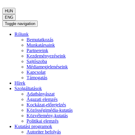
HUN
ENG
Toggle navigation
Rólunk
Bemutatkozás
Munkatársaink
Partnereink
Kezdeményezéseink
Sajtószoba
Médiamegjelenéseink
Kapcsolat
Támogatás
Hírek
Szolgáltatások
Adatbányászat
Ágazati elemzés
Kockázat-előrejelzés
Közösségimédia-kutatás
Közvélemény-kutatás
Politikai elemzés
Kutatási programok
Autoriter befolyás