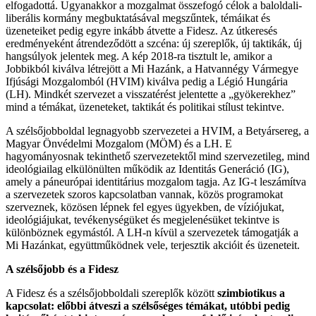
elfogadottá. Ugyanakkor a mozgalmat összefogó célok a baloldali-
liberális kormány megbuktatásával megszűntek, témáikat és
üzeneteiket pedig egyre inkább átvette a Fidesz. Az útkeresés
eredményeként átrendeződött a szcéna: új szereplők, új taktikák, új
hangsúlyok jelentek meg. A kép 2018-ra tisztult le, amikor a
Jobbikból kiválva létrejött a Mi Hazánk, a Hatvannégy Vármegye
Ifjúsági Mozgalomból (HVIM) kiválva pedig a Légió Hungária
(LH). Mindkét szervezet a visszatérést jelentette a „gyökerekhez”
mind a témákat, üzeneteket, taktikát és politikai stílust tekintve.
A szélsőjobboldal legnagyobb szervezetei a HVIM, a Betyársereg, a
Magyar Önvédelmi Mozgalom (MÖM) és a LH. E
hagyományosnak tekinthető szervezetektől mind szervezetileg, mind
ideológiailag elkülönülten működik az Identitás Generáció (IG),
amely a páneurópai identitárius mozgalom tagja. Az IG-t leszámítva
a szervezetek szoros kapcsolatban vannak, közös programokat
szerveznek, közösen lépnek fel egyes ügyekben, de víziójukat,
ideológiájukat, tevékenységüket és megjelenésüket tekintve is
különböznek egymástól. A LH-n kívül a szervezetek támogatják a
Mi Hazánkat, együttműködnek vele, terjesztik akcióit és üzeneteit.
A szélsőjobb és a Fidesz
A Fidesz és a szélsőjobboldali szereplők között
szimbiotikus a
kapcsolat: előbbi átveszi a szélsőséges témákat, utóbbi pedig