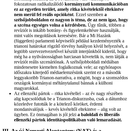
fokozatosan radikalizálódó
kormányzati kommunikációban
ez az egyetlen terület, amely ritka kivételektől eltekintve
nem merül fel reális opcióként
. Ezzel szemben
a
szélsőjobboldalon ez nagyon is téma, de az nem igaz, hogy
a szcéna egységes volna a kérdésben.
Úgy tűnik, többen a
revíziót is inkább botrány- és figyelemkeltésre használják,
mint valós megoldások keresésére. Bár a Mi Hazánk
(független) parlamenti képviselői például kezdeményezték a
trianoni határokat rögzítő törvény hatályon kívül helyezését, a
legtöbb szervezetvezetővel készült interjúnkból kiderül, hogy
még ha a nyilvánosságban harciasan követelik is, nem látják a
revíziót reális szcenáriónak. A szélsőjobboldali médiában
mindenesetre kiemelten foglalkoznak vele; az egyhónapos
időszakra kiterjedő médiaelemzésünk szerint ez a második
leggyakoribb Trianon-narratíva, a mögött, hogy a szomszédos
országok kormányai méltánytalanul bánnak a külhoni
magyarokkal.
Az ellenzéki pártok – ritka kivétellel – az év nagy részében
alig kapcsolódtak be a Trianon-diskurzusba, csak a dátumhoz
közeledve futották le a kötelező köröket, érdemi
mondanivalójuk – kevés kivételtől eltekintve – alig volt az
ügyben. Ez önmagában is jól jelzi
a baloldali és liberális
ellenzéki pártok identitáspolitikában való lemaradását.
III. Az új Nemzeti Alaptanterv (NAT) és a