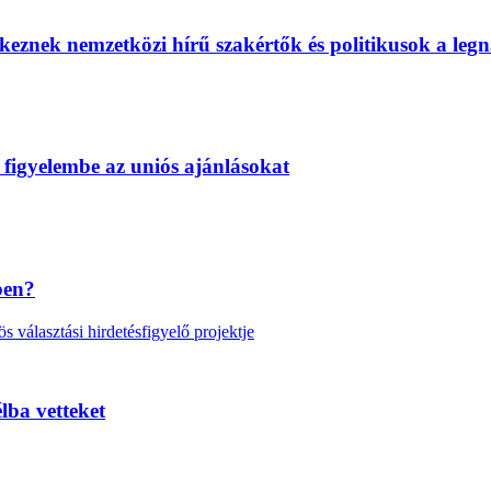
eznek nemzetközi hírű szakértők és politikusok a legn
 figyelembe az uniós ajánlásokat
ben?
választási hirdetésfigyelő projektje
lba vetteket