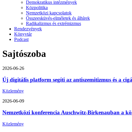
Demokratikus intézmények
Közpolitika
Nemzetközi kapcsolatok
Összeesküvés-elméletek és álhírek
Radikalizmus és extrémizmus
Rendezvények
Könyvtár
Podcast
Sajtószoba
2026-06-26
Új digitális platform segíti az antiszemitizmus és a ci
Közlemény
2026-06-09
Nemzetközi konferencia Auschwitz-Birkenauban a közép-
Közlemény