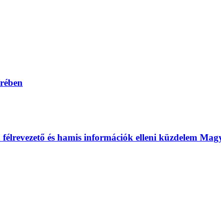
erében
 a félrevezető és hamis információk elleni küzdelem Ma