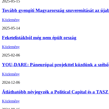
2025-05-15
Tovább gyengíti Magyarország szuverenitását az úja
Közlemény
2025-05-14
Feketelistákból még nem épült ország
Közlemény
2025-02-06
YOU-DARE: Páneurópai projekttel küzdünk a szélsőjo
Közlemény
2024-12-06
Átláthatóbb névjegyzék a Political Capital és a TA
Közlemény