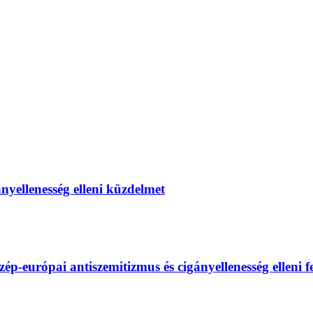
gányellenesség elleni küzdelmet
európai antiszemitizmus és cigányellenesség elleni fel