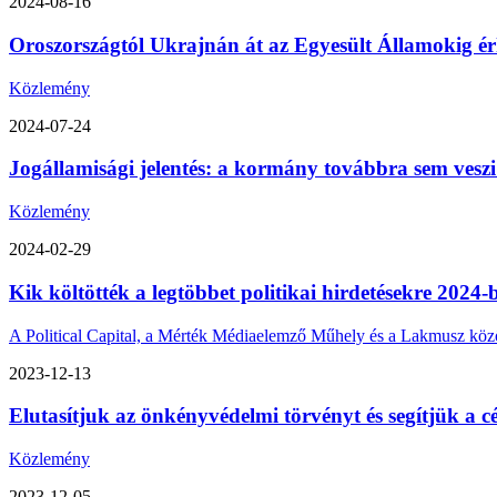
2024-08-16
Oroszországtól Ukrajnán át az Egyesült Államokig érk
Közlemény
2024-07-24
Jogállamisági jelentés: a kormány továbbra sem veszi
Közlemény
2024-02-29
Kik költötték a legtöbbet politikai hirdetésekre 2024-
A Political Capital, a Mérték Médiaelemző Műhely és a Lakmusz közös 
2023-12-13
Elutasítjuk az önkényvédelmi törvényt és segítjük a cé
Közlemény
2023-12-05