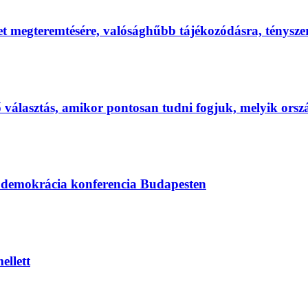
et megteremtésére, valósághűbb tájékozódásra, ténysz
első választás, amikor pontosan tudni fogjuk, melyik ors
s demokrácia konferencia Budapesten
ellett