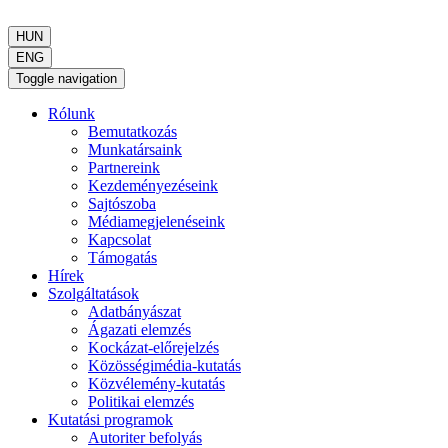
HUN
ENG
Toggle navigation
Rólunk
Bemutatkozás
Munkatársaink
Partnereink
Kezdeményezéseink
Sajtószoba
Médiamegjelenéseink
Kapcsolat
Támogatás
Hírek
Szolgáltatások
Adatbányászat
Ágazati elemzés
Kockázat-előrejelzés
Közösségimédia-kutatás
Közvélemény-kutatás
Politikai elemzés
Kutatási programok
Autoriter befolyás