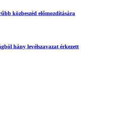
erűbb közbeszéd előmozdítására
zágból hány levélszavazat érkezett