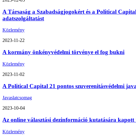
A Társaság a Szabadságjogokért és a Political Capita
adatszolgáltatást
Közlemény
2023-11-22
A kormány önkényvédelmi törvénye el fog bukni
Közlemény
2023-11-02
A Political Capital 21 pontos szuverenitásvédelmi ja
Javaslatcsomag
2023-10-04
Az online választási dezinformáció kutatására kapott
Közlemény