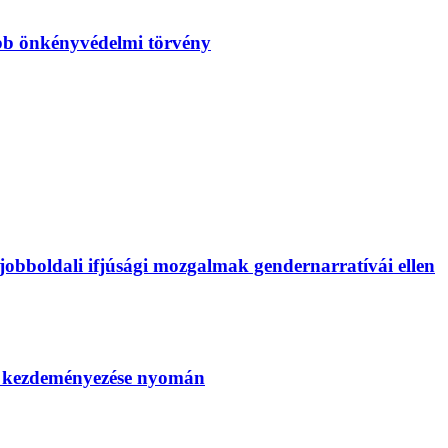
bb önkényvédelmi törvény
bboldali ifjúsági mozgalmak gendernarratívái ellen
SZ kezdeményezése nyomán