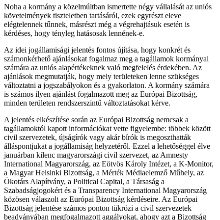
Noha a kormány a közelmúltban ismertette négy vállalását az uniós
követelmények tiszteletben tartásáról, ezek egyrészt eleve
elégtelennek tűnnek, másrészt még a végrehajtásuk esetén is
kérdéses, hogy tényleg hatásosak lennének-e.
Az idei jogállamisági jelentés fontos újítása, hogy konkrét és
számonkérhető ajánlásokat fogalmaz meg a tagállamok kormányai
számára az uniós alapértékeknek való megfelelés érdekében. Az
ajánlások megmutatják, hogy mely területeken lenne szükséges
változtatni a jogszabályokon és a gyakorlaton. A kormány számára
is számos ilyen ajánlást fogalmazott meg az Európai Bizottság,
minden területen rendszerszintű változtatásokat kérve.
A jelentés elkészítése során az Európai Bizottság nemcsak a
tagállamoktól kapott információkat vette figyelembe: többek között
civil szervezetek, újságírók vagy akár bírók is megoszthatták
álláspontjukat a jogállamiság helyzetéről. Ezzel a lehetőséggel élve
januárban kilenc magyarországi civil szervezet, az Amnesty
International Magyarország, az Eötvös Károly Intézet, a K-Monitor,
a Magyar Helsinki Bizottság, a Mérték Médiaelemző Műhely, az
Ökotárs Alapítvány, a Political Capital, a Társaság a
Szabadságjogokért és a Transparency International Magyarország
közösen válaszolt az Európai Bizottság kérdéseire. Az Európai
Bizottság jelentése számos ponton tükrözi a civil szervezetek
beadványában megfogalmazott aggályokat, ahogy azt a Bizottság