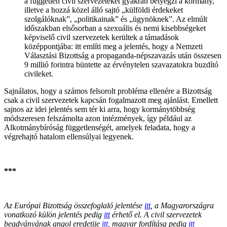
a független civil szervezeteket gyakran bélyegzi a kormány,
illetve a hozzá közel álló sajtó „külföldi érdekeket
szolgálóknak”, „politikainak” és „ügynöknek”. Az elmúlt
időszakban elsősorban a szexuális és nemi kisebbségeket
képviselő civil szervezetek kerültek a támadások
középpontjába: itt említi meg a jelentés, hogy a Nemzeti
Választási Bizottság a propaganda-népszavazás után összesen
9 millió forintra büntette az érvénytelen szavazatokra buzdító
civileket.
Sajnálatos, hogy a számos felsorolt probléma ellenére a Bizottság
csak a civil szervezetek kapcsán fogalmazott meg ajánlást. Emellett
sajnos az idei jelentés sem tér ki arra, hogy kormánytöbbség
módszeresen felszámolta azon intézmények, így például az
Alkotmánybíróság függetlenségét, amelyek feladata, hogy a
végrehajtó hatalom ellensúlyai legyenek.
***
Az Európai Bizottság összefoglaló jelentése
itt
, a Magyarországra
vonatkozó külön jelentés pedig
itt
érhető el. A civil szervezetek
beadványának angol eredetije
itt
, magyar fordítása pedig
it
t