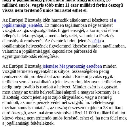
milliárd eurós, vagyis több mint 11 ezer milliárd forint összegű
vissza nem térítendő uniós forrástól eshet el.
Az Európai Bizottság idén harmadik alkalommal készítette el
a
jogállamisági jelentést
. Ez minden tagállamban négy területet
vizsgál: az igazságszolgáltatás függetlenségét, a korrupció elleni
fellépés hatékonyságát, a média helyzetét, valamint a fékek és
ellensúlyok rendszerét. Az évente kiadott jelentés
célja
a
jogállamiság helyzetének figyelemmel kísérése minden tagállamban,
valamint a jogállamisággal kapcsolatos párbeszéd és
együttgondolkodás elősegítése.
Az Európai Bizottság
jelentése Magyarország esetében
minden
vizsgált területen egyenként is súlyos, összességében pedig
rendszerszintű problémákat azonosított. Érdemi javulás egyik
területen sem tapasztalható a jelentés szerint, bizonyos területeken
pedig még tovább is romlott a helyzet. Mindez azért is aggasztó,
mert ahogy az uniós helyreállítási alapról a magyar kormány és a
Bizottság között jelenleg is zajló tárgyalások, vagy a nemrég
elindított, az uniós pénzek védelmét szolgáló ún. feltételességi
mechanizmus is mutatják, az ország összesen majdnem 28 milliárd
euró összegű, azaz mai áron számolva közel 11 000 milliárd forintot
kitevő vissza nem térítendő uniós forrástól eshet el, ha nem felel meg
a jogállamisági feltételeknek.