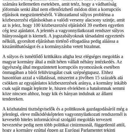
számára kellemetlen esetekben, amit tetéz, hogy a vádhatóság
jóformán senki által nem ellenőrizhető módon dönt a korrupciós
eljárások megszüntetéséről. Változatlanul súlyos probléma a
közbeszerzési eljárásokban a valódi verseny alacsony szintje, amit
az is jelez, hogy 100 közbeszerzési eljárásból 39 esetben egyetlen
cég tesz ajánlatot. A jelentés a vagyonnyilatkozati rendszer súlyos
hiányosságait is kiemeli. A jogszabályoknak társadalmi egyeztetés
nélküli, gyorsított eljárásban történő elfogadása pedig aláássa a
kiszámíthatóságot és a kormányzásba vetett bizalmat.
A súlyos és ismétlődő kritikákra aligha lesz elégséges megoldás a
magyar kormány által a múlt héten vállalt néhány intézkedés. Az
ügyészség által megszüntetett korrupciós nyomozások esetében
önmagában a bírói felülvizsgálat csak szépségtapasz. Ehhez
hasonlóan azzal a vállalással, miszerint a jövőben 15 százalék alá
csökken az egyajánlatos közbeszerzések aránya, a kormány inkább
csak saját magát leplezte le, hiszen elviekben a hatalomnak semmi
köze nincsen ahhoz, hogy kik és hányan indulnak az állami
tendereken.
A közhatalmi tisztségviselők és a politikusok gazdagodásáról még a
jelenlegi, eleve működésképtelen vagyonnyilatkozati rendszernél is
kevesebb hiteles információval szolgáló megoldás tervezett
bevezetése pedig nem több politikai cinizmusnál, függetlenül attól,
hogy a kormány ezúttal éppen az Európai Parlamentet tekinti