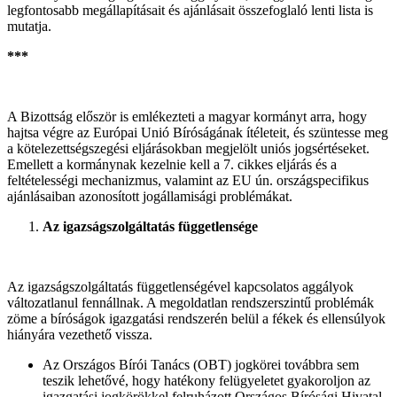
legfontosabb megállapításait és ajánlásait összefoglaló lenti lista is
mutatja.
***
A Bizottság először is emlékezteti a magyar kormányt arra, hogy
hajtsa végre az Európai Unió Bíróságának ítéleteit, és szüntesse meg
a kötelezettségszegési eljárásokban megjelölt uniós jogsértéseket.
Emellett a kormánynak kezelnie kell a 7. cikkes eljárás és a
feltételességi mechanizmus, valamint az EU ún. országspecifikus
ajánlásaiban azonosított jogállamisági problémákat.
Az igazságszolgáltatás függetlensége
Az igazságszolgáltatás függetlenségével kapcsolatos aggályok
változatlanul fennállnak. A megoldatlan rendszerszintű problémák
zöme a bíróságok igazgatási rendszerén belül a fékek és ellensúlyok
hiányára vezethető vissza.
Az Országos Bírói Tanács (OBT) jogkörei továbbra sem
teszik lehetővé, hogy hatékony felügyeletet gyakoroljon az
igazgatási jogkörökkel felruházott Országos Bírósági Hivatal