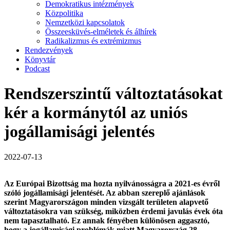
Demokratikus intézmények
Közpolitika
Nemzetközi kapcsolatok
Összeesküvés-elméletek és álhírek
Radikalizmus és extrémizmus
Rendezvények
Könyvtár
Podcast
Rendszerszintű változtatásokat
kér a kormánytól az uniós
jogállamisági jelentés
2022-07-13
Az Európai Bizottság ma hozta nyilvánosságra a 2021-es évről
szóló jogállamisági jelentését. Az abban szereplő ajánlások
szerint Magyarországon minden vizsgált területen alapvető
változtatásokra van szükség, miközben érdemi javulás évek óta
nem tapasztalható. Ez annak fényében különösen aggasztó,
hogy a jogállamisági problémák miatt Magyarország 28