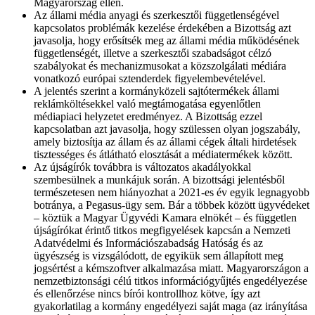
Magyarország ellen.
Az állami média anyagi és szerkesztői függetlenségével
kapcsolatos problémák kezelése érdekében a Bizottság azt
javasolja, hogy erősítsék meg az állami média működésének
függetlenségét, illetve a szerkesztői szabadságot célzó
szabályokat és mechanizmusokat a közszolgálati médiára
vonatkozó európai sztenderdek figyelembevételével.
A jelentés szerint a kormányközeli sajtótermékek állami
reklámköltésekkel való megtámogatása egyenlőtlen
médiapiaci helyzetet eredményez. A Bizottság ezzel
kapcsolatban azt javasolja, hogy szülessen olyan jogszabály,
amely biztosítja az állam és az állami cégek általi hirdetések
tisztességes és átlátható elosztását a médiatermékek között.
Az újságírók továbbra is változatos akadályokkal
szembesülnek a munkájuk során. A bizottsági jelentésből
természetesen nem hiányozhat a 2021-es év egyik legnagyobb
botránya, a Pegasus-ügy sem. Bár a többek között ügyvédeket
– köztük a Magyar Ügyvédi Kamara elnökét – és független
újságírókat érintő titkos megfigyelések kapcsán a Nemzeti
Adatvédelmi és Információszabadság Hatóság és az
ügyészség is vizsgálódott, de egyikük sem állapított meg
jogsértést a kémszoftver alkalmazása miatt. Magyarországon a
nemzetbiztonsági célú titkos információgyűjtés engedélyezése
és ellenőrzése nincs bírói kontrollhoz kötve, így azt
gyakorlatilag a kormány engedélyezi saját maga (az irányítása