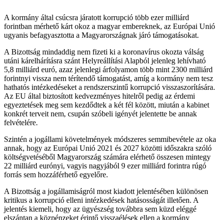
A kormány által csúcsra járatott korrupció több ezer milliárd
forintban mérhető kárt okoz a magyar embereknek, az Európai Unió
ugyanis befagyasztotta a Magyarországnak járó támogatásokat.
A Bizottság mindaddig nem fizeti ki a koronavírus okozta válság
utáni kárelhárításra szánt Helyreállítási Alapból jelenleg lehívható
5,8 milliárd euró, azaz jelenlegi árfolyamon több mint 2300 milliárd
forintnyi vissza nem térítendő támogatást, amíg a kormány nem tesz
hathatós intézkedéseket a rendszerszintű korrupció visszaszorítására.
Az EU által biztosított kedvezményes hitelről pedig az érdemi
egyeztetések meg sem kezdődtek a két fél között, miután a kabinet
konkrét terveit nem, csupán szóbeli igényét jelentette be annak
felvételére.
Szintén a jogállami követelmények módszeres semmibevétele az oka
annak, hogy az Európai Unió 2021 és 2027 közötti időszakra szóló
költségvetéséből Magyarország számára elérhető összesen mintegy
22 milliárd eurónyi, vagyis nagyjából 9 ezer milliárd forintra rúgó
forrás sem hozzáférhető egyelőre.
A Bizottság a jogállamiságról most kiadott jelentésében különösen
kritikus a korrupció elleni intézkedések hatásosságát illetően. A
jelentés kiemeli, hogy az ügyészség továbbra sem küzd eléggé
elszántan a közpénzeket érintő visszaélések ellen a kormány