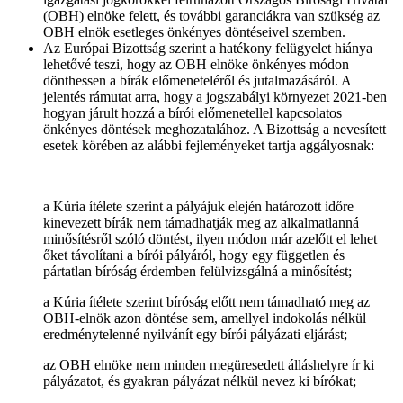
(OBH) elnöke felett, és további garanciákra van szükség az
OBH elnök esetleges önkényes döntéseivel szemben.
Az Európai Bizottság szerint a hatékony felügyelet hiánya
lehetővé teszi, hogy az OBH elnöke önkényes módon
dönthessen a bírák előmeneteléről és jutalmazásáról. A
jelentés rámutat arra, hogy a jogszabályi környezet 2021-ben
hogyan járult hozzá a bírói előmenetellel kapcsolatos
önkényes döntések meghozatalához. A Bizottság a nevesített
esetek körében az alábbi fejleményeket tartja aggályosnak:
a Kúria ítélete szerint a pályájuk elején határozott időre
kinevezett bírák nem támadhatják meg az alkalmatlanná
minősítésről szóló döntést, ilyen módon már azelőtt el lehet
őket távolítani a bírói pályáról, hogy egy független és
pártatlan bíróság érdemben felülvizsgálná a minősítést;
a Kúria ítélete szerint bíróság előtt nem támadható meg az
OBH-elnök azon döntése sem, amellyel indokolás nélkül
eredménytelenné nyilvánít egy bírói pályázati eljárást;
az OBH elnöke nem minden megüresedett álláshelyre ír ki
pályázatot, és gyakran pályázat nélkül nevez ki bírókat;