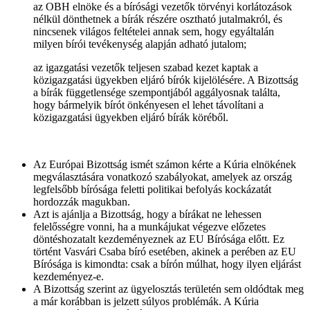
az OBH elnöke és a bírósági vezetők törvényi korlátozások
nélkül dönthetnek a bírák részére osztható jutalmakról, és
nincsenek világos feltételei annak sem, hogy egyáltalán
milyen bírói tevékenység alapján adható jutalom;
az igazgatási vezetők teljesen szabad kezet kaptak a
közigazgatási ügyekben eljáró bírók kijelölésére. A Bizottság
a bírák függetlensége szempontjából aggályosnak találta,
hogy bármelyik bírót önkényesen el lehet távolítani a
közigazgatási ügyekben eljáró bírák köréből.
Az Európai Bizottság ismét számon kérte a Kúria elnökének
megválasztására vonatkozó szabályokat, amelyek az ország
legfelsőbb bírósága feletti politikai befolyás kockázatát
hordozzák magukban.
Azt is ajánlja a Bizottság, hogy a bírákat ne lehessen
felelősségre vonni, ha a munkájukat végezve előzetes
döntéshozatalt kezdeményeznek az EU Bírósága előtt. Ez
történt Vasvári Csaba bíró esetében, akinek a perében az EU
Bírósága is kimondta: csak a bírón múlhat, hogy ilyen eljárást
kezdeményez-e.
A Bizottság szerint az ügyelosztás területén sem oldódtak meg
a már korábban is jelzett súlyos problémák. A Kúria