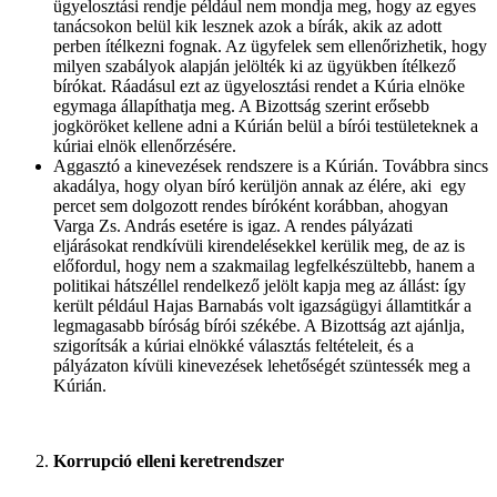
ügyelosztási rendje például nem mondja meg, hogy az egyes
tanácsokon belül kik lesznek azok a bírák, akik az adott
perben ítélkezni fognak. Az ügyfelek sem ellenőrizhetik, hogy
milyen szabályok alapján jelölték ki az ügyükben ítélkező
bírókat. Ráadásul ezt az ügyelosztási rendet a Kúria elnöke
egymaga állapíthatja meg. A Bizottság szerint erősebb
jogköröket kellene adni a Kúrián belül a bírói testületeknek a
kúriai elnök ellenőrzésére.
Aggasztó a kinevezések rendszere is a Kúrián. Továbbra sincs
akadálya, hogy olyan bíró kerüljön annak az élére, aki egy
percet sem dolgozott rendes bíróként korábban, ahogyan
Varga Zs. András esetére is igaz. A rendes pályázati
eljárásokat rendkívüli kirendelésekkel kerülik meg, de az is
előfordul, hogy nem a szakmailag legfelkészültebb, hanem a
politikai hátszéllel rendelkező jelölt kapja meg az állást: így
került például Hajas Barnabás volt igazságügyi államtitkár a
legmagasabb bíróság bírói székébe. A Bizottság azt ajánlja,
szigorítsák a kúriai elnökké választás feltételeit, és a
pályázaton kívüli kinevezések lehetőségét szüntessék meg a
Kúrián.
Korrupció elleni keretrendszer