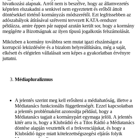
hivatkozási alapnak. Arról nem is beszélve, hogy az államvezetés
képtelen elszakadni a senkivel nem egyeztetett és erőből áttolt
döntésekkel történő kormányzás módszerétől. Ezt legfrissebben az
adószabályok átírásával szétverni tervezett KATA-rendszer
példázza, amire éppen pár nappal azután került sor, hogy a kormány
megígérte a Bizottságnak az ilyen típusú jogalkotás felszámolását.
Miközben a kormány továbbra sem mutat igazi elszántságot a
korrupció leküzdésére és a bizalom helyreállítására, még a saját,
elkésett és elégtelen vállalásait sem képes a gyakorlatban érvényre
juttatni.
Médiapluralizmus
A jelentés szerint meg kell erősíteni a médiahatóság, illetve a
Médiatanács funkcionális függetlenségét. Ezzel kapcsolatban
a jelentés problémaként azonosítja például, hogy a
Médiatanács tagjait a kormánypárt egymaga jelöli. A jelentés
kitér arra is, hogy a Klubrádió és a Tilos Rádió a Médiatanács
döntése alapján vesztették el a frekvenciájukat, és hogy a
Klubrádió ügye miatt kötelezettségszegési eljárás folyik