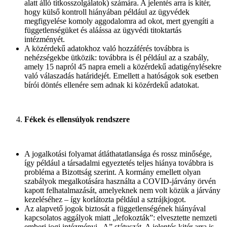
alatt álló titkosszolgálatok) számára. A jelentés arra is kitér,
hogy külső kontroll hiányában például az ügyvédek
megfigyelése komoly aggodalomra ad okot, mert gyengíti a
függetlenségüket és aláássa az ügyvédi titoktartás
intézményét.
A közérdekű adatokhoz való hozzáférés továbbra is
nehézségekbe ütközik: továbbra is él például az a szabály,
amely 15 napról 45 napra emeli a közérdekű adatigénylésekre
való válaszadás határidejét. Emellett a hatóságok sok esetben
bírói döntés ellenére sem adnak ki közérdekű adatokat.
Fékek és ellensúlyok rendszere
A jogalkotási folyamat átláthatatlansága és rossz minősége,
így például a társadalmi egyeztetés teljes hiánya továbbra is
probléma a Bizottság szerint. A kormány emellett olyan
szabályok megalkotására használta a COVID-járvány örvén
kapott felhatalmazását, amelyeknek nem volt közük a járvány
kezeléséhez – így korlátozta például a sztrájkjogot.
Az alapvető jogok biztosát a függetlenségének hiányával
kapcsolatos aggályok miatt „lefokozták”: elvesztette nemzeti
emberi jogi intézményi „A” státuszát. A jelentés kitér arra is,