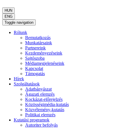
HUN
ENG
Toggle navigation
Rólunk
Bemutatkozás
Munkatársaink
Partnereink
Kezdeményezéseink
Sajtószoba
Médiamegjelenéseink
Kapcsolat
Támogatás
Hírek
Szolgáltatások
Adatbányászat
Ágazati elemzés
Kockázat-előrejelzés
Közösségimédia-kutatás
Közvélemény-kutatás
Politikai elemzés
Kutatási programok
Autoriter befolyás