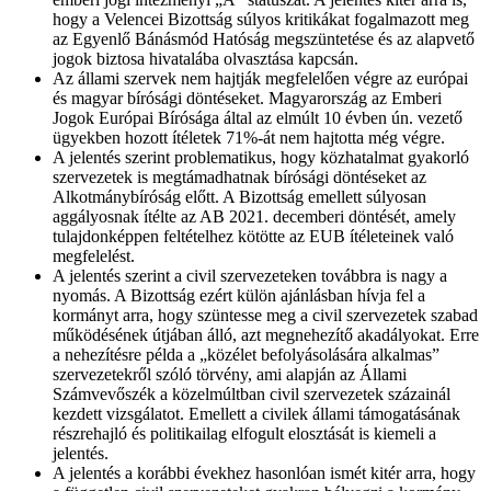
hogy a Velencei Bizottság súlyos kritikákat fogalmazott meg
az Egyenlő Bánásmód Hatóság megszüntetése és az alapvető
jogok biztosa hivatalába olvasztása kapcsán.
Az állami szervek nem hajtják megfelelően végre az európai
és magyar bírósági döntéseket. Magyarország az Emberi
Jogok Európai Bírósága által az elmúlt 10 évben ún. vezető
ügyekben hozott ítéletek 71%-át nem hajtotta még végre.
A jelentés szerint problematikus, hogy közhatalmat gyakorló
szervezetek is megtámadhatnak bírósági döntéseket az
Alkotmánybíróság előtt. A Bizottság emellett súlyosan
aggályosnak ítélte az AB 2021. decemberi döntését, amely
tulajdonképpen feltételhez kötötte az EUB ítéleteinek való
megfelelést.
A jelentés szerint a civil szervezeteken továbbra is nagy a
nyomás. A Bizottság ezért külön ajánlásban hívja fel a
kormányt arra, hogy szüntesse meg a civil szervezetek szabad
működésének útjában álló, azt megnehezítő akadályokat.
Erre
a nehezítésre példa a „közélet befolyásolására alkalmas”
szervezetekről szóló törvény, ami alapján az Állami
Számvevőszék a közelmúltban civil szervezetek százainál
kezdett vizsgálatot. Emellett a civilek állami támogatásának
részrehajló és politikailag elfogult elosztását is kiemeli a
jelentés.
A jelentés a korábbi évekhez hasonlóan ismét kitér arra, hogy