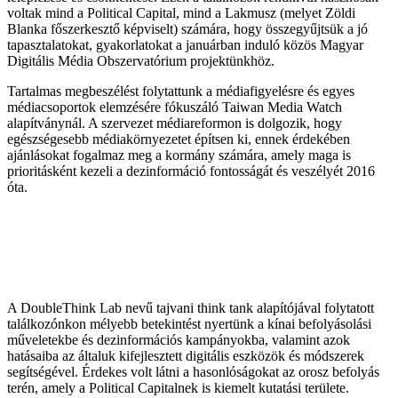
voltak mind a Political Capital, mind a Lakmusz (melyet Zöldi
Blanka főszerkesztő képviselt) számára, hogy összegyűjtsük a jó
tapasztalatokat, gyakorlatokat a januárban induló közös Magyar
Digitális Média Obszervatórium projektünkhöz.
Tartalmas megbeszélést folytattunk a médiafigyelésre és egyes
médiacsoportok elemzésére fókuszáló Taiwan Media Watch
alapítványnál. A szervezet médiareformon is dolgozik, hogy
egészségesebb médiakörnyezetet építsen ki, ennek érdekében
ajánlásokat fogalmaz meg a kormány számára, amely maga is
prioritásként kezeli a dezinformáció fontosságát és veszélyét 2016
óta.
A DoubleThink Lab nevű tajvani think tank alapítójával folytatott
találkozónkon mélyebb betekintést nyertünk a kínai befolyásolási
műveletekbe és dezinformációs kampányokba, valamint azok
hatásaiba az általuk kifejlesztett digitális eszközök és módszerek
segítségével. Érdekes volt látni a hasonlóságokat az orosz befolyás
terén, amely a Political Capitalnek is kiemelt kutatási területe.