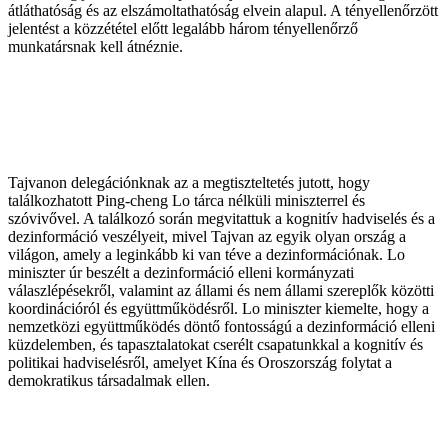
átláthatóság és az elszámoltathatóság elvein alapul. A tényellenőrzött
jelentést a közzététel előtt legalább három tényellenőrző
munkatársnak kell átnéznie.
Tajvanon delegációnknak az a megtiszteltetés jutott, hogy
találkozhatott Ping-cheng Lo tárca nélküli miniszterrel és
szóvivővel. A találkozó során megvitattuk a kognitív hadviselés és a
dezinformáció veszélyeit, mivel Tajvan az egyik olyan ország a
világon, amely a leginkább ki van téve a dezinformációnak. Lo
miniszter úr beszélt a dezinformáció elleni kormányzati
válaszlépésekről, valamint az állami és nem állami szereplők közötti
koordinációról és együttműködésről. Lo miniszter kiemelte, hogy a
nemzetközi együttműködés döntő fontosságú a dezinformáció elleni
küzdelemben, és tapasztalatokat cserélt csapatunkkal a kognitív és
politikai hadviselésről, amelyet Kína és Oroszország folytat a
demokratikus társadalmak ellen.