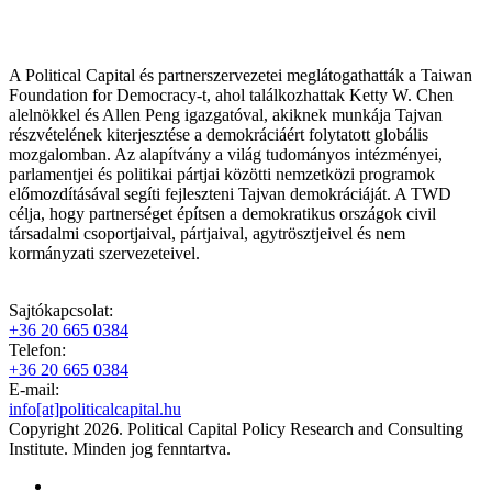
A Political Capital és partnerszervezetei meglátogathatták a Taiwan
Foundation for Democracy-t, ahol találkozhattak Ketty W. Chen
alelnökkel és Allen Peng igazgatóval, akiknek munkája Tajvan
részvételének kiterjesztése a demokráciáért folytatott globális
mozgalomban. Az alapítvány a világ tudományos intézményei,
parlamentjei és politikai pártjai közötti nemzetközi programok
előmozdításával segíti fejleszteni Tajvan demokráciáját. A TWD
célja, hogy partnerséget építsen a demokratikus országok civil
társadalmi csoportjaival, pártjaival, agytrösztjeivel és nem
kormányzati szervezeteivel.
Sajtókapcsolat:
+36 20 665 0384
Telefon:
+36 20 665 0384
E-mail:
info[at]politicalcapital.hu
Copyright 2026. Political Capital Policy Research and Consulting
Institute. Minden jog fenntartva.