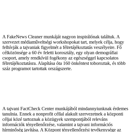
A FakeNews Cleaner munkáját nagyon inspirálónak találtuk. A
szervezet médiaműveltségi workshopokat tart, melyek célja, hogy
felhívják a tajvaniak figyelmét a félretájékoztatás veszélyeire. Fő
célközönsége a 60 év feletti korosztály, egy olyan demográfiai
csoport, amely rendkívül fogékony az egészséggel kapcsolatos
félretájékoztatásra. Alapítása óta 160 önkéntest toboroztak, és több
száz programot tartottak országszerte.
A tajvani FactCheck Center munkájából mindannyiunknak érdemes
tanulnia. Ennek a nonprofit céllal alakult szervezetnek a központi
céljai közé tartoznak a közügyek szempontjából releváns
információk tényellenőrzése, valamint a tajvani információs
hírminőség javítása. A Központ tényellenőrzési tevékenysége az