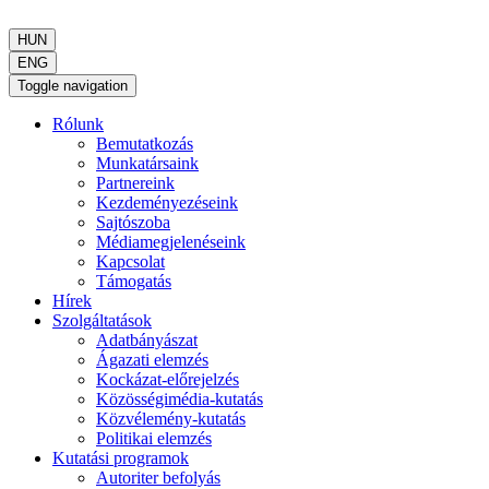
HUN
ENG
Toggle navigation
Rólunk
Bemutatkozás
Munkatársaink
Partnereink
Kezdeményezéseink
Sajtószoba
Médiamegjelenéseink
Kapcsolat
Támogatás
Hírek
Szolgáltatások
Adatbányászat
Ágazati elemzés
Kockázat-előrejelzés
Közösségimédia-kutatás
Közvélemény-kutatás
Politikai elemzés
Kutatási programok
Autoriter befolyás