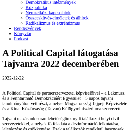
Demokratikus intézmények
Közpolitika
Nemzetközi kapcsolatok
Összeesküvés-elméletek és álhírek
Radikalizmus és extrémizmus
Rendezvények
Könyvtár
Podcast
A Political Capital látogatása
Tajvanra 2022 decemberében
2022-12-22
A Political Capital és partnerszervezetei képviselőivel – a Lakmusz
és a Fenntartható Demokráciáért Egyesület – 5 napos tajvani
tanulmányúton vett részt, amelyet Magyarország Tajpeji Képviselete
és a Kínai Köztársaság (Tajvan) Külügyminisztériuma szervezett.
Tajvani utazásunk során lehetőségünk nyílt találkozni helyi civil
szervezetekkel, amelyek fő feladata a dezinformáció felkutatása,
leleplezése és csökkentése. Ezek a találkozók rendkívül hasznosak