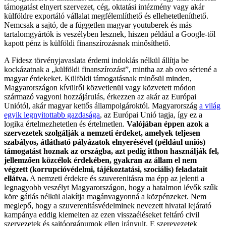
támogatást elnyert szervezet, cég, oktatási intézmény vagy akár
külföldre exportáló vállalat megfélemlíthető és ellehetetleníthető.
Nemcsak a sajtó, de a független magyar youtuberek és más
tartalomgyártók is veszélyben lesznek, hiszen például a Google-től
kapott pénz is külföldi finanszírozásnak minősíthető.
A Fidesz törvényjavaslata érdemi indoklás nélkül állítja be
kockázatnak a „külföldi finanszírozást”, mintha az ab ovo sértené a
magyar érdekeket. Külföldi támogatásnak minősül minden,
Magyarországon kívülről közvetlenül vagy közvetett módon
származó vagyoni hozzájárulás, érkezzen az akár az Európai
Uniótól, akár magyar kettős állampolgároktól. Magyarország
a világ
egyik legnyitottabb gazdasága
, az Európai Unió tagja, így ez a
logika értelmezhetetlen és értelmetlen.
Valójában éppen azok a
szervezetek szolgálják a nemzeti érdeket, amelyek teljesen
szabályos, átlátható pályázatok elnyerésével (például uniós)
támogatást hoznak az országba, azt pedig itthon használják fel,
jellemzően közcélok érdekében, gyakran az állam el nem
végzett (korrupcióvédelmi, tájékoztatási, szociális) feladatait
ellátva.
A nemzeti érdekre és szuverenitásra ma épp az jelenti a
legnagyobb veszélyt Magyarországon, hogy a hatalmon lévők szűk
köre gátlás nélkül alakítja magánvagyonná a közpénzeket. Nem
meglepő, hogy a szuverenitásvédelminek nevezett hivatal lejárató
kampánya eddig kiemelten az ezen visszaéléseket feltáró civil
szervezetek és sajtóorgánumok ellen irányult. E szerevezetek