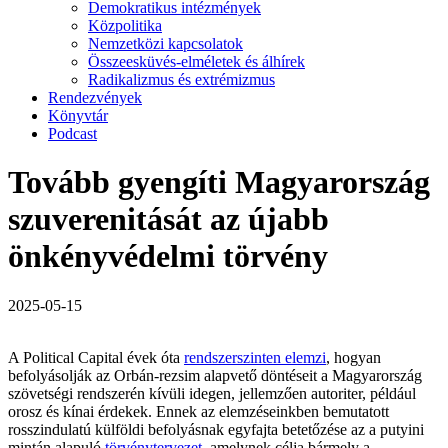
Demokratikus intézmények
Közpolitika
Nemzetközi kapcsolatok
Összeesküvés-elméletek és álhírek
Radikalizmus és extrémizmus
Rendezvények
Könyvtár
Podcast
Tovább gyengíti Magyarország
szuverenitását az újabb
önkényvédelmi törvény
2025-05-15
A Political Capital évek óta
rendszerszinten elemzi
, hogyan
befolyásolják az Orbán-rezsim alapvető döntéseit a Magyarország
szövetségi rendszerén kívüli idegen, jellemzően autoriter, például
orosz és kínai érdekek. Ennek az elemzéseinkben bemutatott
rosszindulatú külföldi befolyásnak egyfajta betetőzése az a putyini
mintán alapuló
törvénytervezet
, amelynek célja bármely a