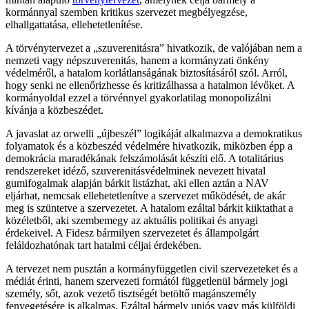
kormánnyal szemben kritikus szervezet megbélyegzése,
elhallgattatása, ellehetetlenítése.
A törvénytervezet a „szuverenitásra” hivatkozik, de valójában nem a
nemzeti vagy népszuverenitás, hanem a kormányzati önkény
védelméről, a hatalom korlátlanságának biztosításáról szól. Arról,
hogy senki ne ellenőrizhesse és kritizálhassa a hatalmon lévőket. A
kormányoldal ezzel a törvénnyel gyakorlatilag monopolizálni
kívánja a közbeszédet.
A javaslat az orwelli „újbeszél” logikáját alkalmazva a demokratikus
folyamatok és a közbeszéd védelmére hivatkozik, miközben épp a
demokrácia maradékának felszámolását készíti elő. A totalitárius
rendszereket idéző, szuverenitásvédelminek nevezett hivatal
gumifogalmak alapján bárkit listázhat, aki ellen aztán a NAV
eljárhat, nemcsak ellehetetlenítve a szervezet működését, de akár
meg is szüntetve a szervezetet. A hatalom ezáltal bárkit kiiktathat a
közéletből, aki szembemegy az aktuális politikai és anyagi
érdekeivel. A Fidesz bármilyen szervezetet és állampolgárt
feláldozhatónak tart hatalmi céljai érdekében.
A tervezet nem pusztán a kormányfüggetlen civil szervezeteket és a
médiát érinti, hanem szervezeti formától függetlenül bármely jogi
személy, sőt, azok vezető tisztségét betöltő magánszemély
fenyegetésére is alkalmas. Ezáltal bármely uniós vagy más külföldi