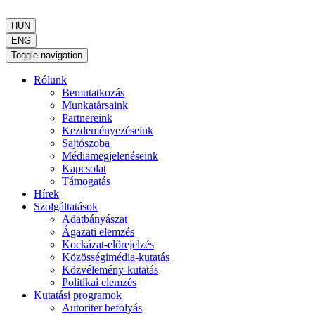
HUN
ENG
Toggle navigation
Rólunk
Bemutatkozás
Munkatársaink
Partnereink
Kezdeményezéseink
Sajtószoba
Médiamegjelenéseink
Kapcsolat
Támogatás
Hírek
Szolgáltatások
Adatbányászat
Ágazati elemzés
Kockázat-előrejelzés
Közösségimédia-kutatás
Közvélemény-kutatás
Politikai elemzés
Kutatási programok
Autoriter befolyás