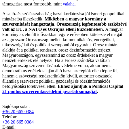
támogatása most fontosabb, mint
valaha
.
A sajtó- és szólásszabadság hazai korlátozása jól ismert geopolitikai
mintázatba illeszkedik.
Miközben a magyar kormány a
szuverenitását hangoztatja, Oroszország legfontosabb eszközévé
vált az EU, a NATO és Ukrajna elleni küzdelmében.
A magyar
kormány az elmúlt időszakban egyre erősebben kötelezte el magát
az agresszor Oroszország mellett kommunikációs, energetikai,
titkosszolgálati és politikai szempontból egyaránt. Orosz mintára
alakítja át a politikai rendszert, orosz dezinformációt terjeszt
Magyarországon, egyszersmind az orosz érdekeket a magyar
nemzeti érdekek elé helyezi. Ha a Fidesz szándéka valóban
Magyarország szuverenitásának védelme volna, akkor nem a
demokratikus értékek talaján álló hazai szereplők ellen lépne fel,
hanem a szövetségi rendszerünkön kívüli, autoriter országok
államilag szervezett politikai, gazdasági és (dez)információs
befolyásolási törekvései ellen.
Ehhez ajánljuk a Political Capital
21 pontos szuverenitásvédelmi javaslatcsomagját
.
Sajtókapcsolat:
+36 20 665 0384
Telefon:
+36 20 665 0384
E-mail: