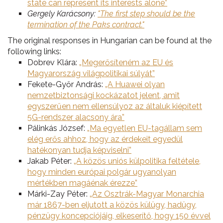
state can represent its interests alone”
Gergely Karácsony:
"The first step should be the
termination of the Paks contract."
The original responses in Hungarian can be found at the
following links:
Dobrev Klára:
„Megerősíteném az EU és
Magyarország világpolitikai súlyát”
Fekete-Győr András:
„A Huawei olyan
nemzetbiztonsági kockázatot jelent, amit
egyszerűen nem ellensúlyoz az általuk kiépített
5G-rendszer alacsony ára”
Pálinkás József:
„Ma egyetlen EU-tagállam sem
elég erős ahhoz, hogy az érdekeit egyedül
hatékonyan tudja képviselni”
Jakab Péter:
„A közös uniós külpolitika feltétele,
hogy minden európai polgár ugyanolyan
mértékben magáénak érezze”
Márki-Zay Péter:
„Az Osztrák-Magyar Monarchia
már 1867-ben eljutott a közös külügy, hadügy,
pénzügy koncepciójáig, elkeserítő, hogy 150 évvel