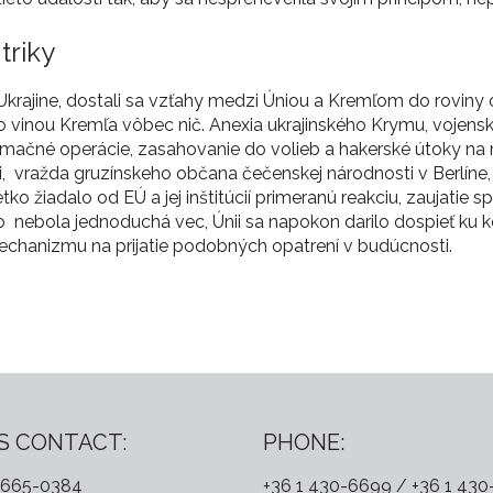
triky
 Ukrajine, dostali sa vzťahy medzi Úniou a Kremľom do roviny
o vinou Kremľa vôbec nič. Anexia ukrajinského Krymu, vojens
mačné operácie, zasahovanie do volieb a hakerské útoky na rô
nii, vražda gruzínskeho občana čečenskej národnosti v Berlíne
 žiadalo od EÚ a jej inštitúcií primeranú reakciu, zaujatie s
o nebola jednoduchá vec, Únii sa napokon darilo dospieť ku 
echanizmu na prijatie podobných opatrení v budúcnosti.
S CONTACT:
PHONE:
 665-0384
+36 1 430-6699 / +36 1 43