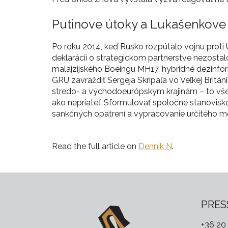
Putinove útoky a Lukašenkove 
Po roku 2014, keď Rusko rozpútalo vojnu proti
deklarácií o strategickom partnerstve nezostal
malajzijského Boeingu MH17, hybridné dezinfor
GRU zavraždiť Sergeja Skripaľa vo Veľkej Britá
stredo- a východoeurópskym krajinám – to všetko
ako nepriateľ. Sformulovať spoločné stanovisk
sankčných opatrení a vypracovanie určitého m
Read the full article on
Dennik N
.
PRES
+36 20