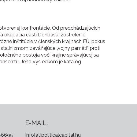
 otvorenej konfrontácie. Od predchádzajúcich
ká okupácia časti Donbasu, zostrelenie
zne inštitúcie v členských krajinách EÚ, pokus
, stalinizmom zaváňajúce „vojny pamäti“ proti
poločného postoja voči krajine správajúcej sa
konsenzu. Jeho výsledkom je katalóg
E-MAIL:
0-6695
info[at]politicalcapital.hu