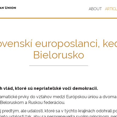
ABOUT
ARTIC
ovenskí europoslanci, ke
Bielorusko
h vlád, ktoré sú nepriateľské voči demokracii.
dramatické prvky do vzťahov medzi Európskou úniou a dvoma 
Bieloruskom a Ruskou federáciou.
j predtým, ale udalosti, ktoré sa v týchto krajinách odohrali 
eto udalosti tak, aby sa nespreneverila svojim princípom, n