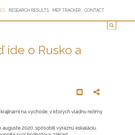
LES
RESEARCH RESULTS
MEP TRACKER
CONTACT
ď ide o Rusko a
krajinami na východe, v ktorých vládnu režimy
po auguste 2020, spôsobili výraznú eskaláciu.
epoprela svoj hodnotový základ.