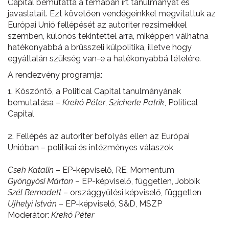
Capital bemutatta a témában írt tanulmányát és
javaslatait. Ezt követően vendégeinkkel megvitattuk az
Európai Unió fellépését az autoriter rezsimekkel
szemben, különös tekintettel arra, miképpen válhatna
hatékonyabbá a brüsszeli külpolitika, illetve hogy
egyáltalán szükség van-e a hatékonyabbá tételére.
A rendezvény programja:
1. Köszöntő, a Political Capital tanulmányának
bemutatása –
Krekó Péter
,
Szicherle Patrik
, Political
Capital
2. Fellépés az autoriter befolyás ellen az Európai
Unióban – politikai és intézményes válaszok
Cseh Katalin
– EP-képviselő, RE, Momentum
Gyöngyösi Márton
– EP-képviselő, független, Jobbik
Szél Bernadett
– országgyűlési képviselő, független
Ujhelyi István
– EP-képviselő, S&D, MSZP
Moderátor:
Krekó Péter