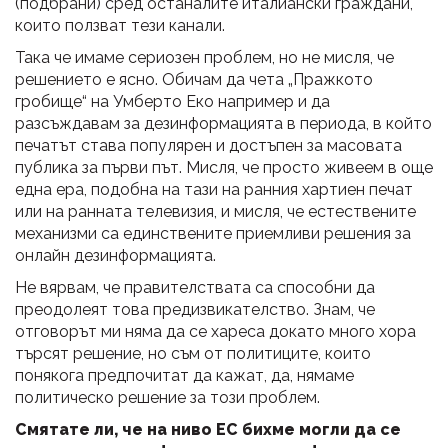
(подбрани) сред останалите италиански граждани,
които ползват тези канали.
Така че имаме сериозен проблем, но не мисля, че
решението е ясно. Обичам да чета „Пражкото
гробище“ на Умберто Еко например и да
разсъждавам за дезинформацията в периода, в който
печатът става популярен и достъпен за масовата
публика за първи път. Мисля, че просто живеем в още
една ера, подобна на тази на ранния хартиен печат
или на ранната телевизия, и мисля, че естествените
механизми са единствените приемливи решения за
онлайн дезинформацията.
Не вярвам, че правителствата са способни да
преодолеят това предизвикателство. Знам, че
отговорът ми няма да се хареса докато много хора
търсят решение, но съм от политиците, които
понякога предпочитат да кажат, да, нямаме
политическо решение за този проблем.
Смятате ли, че на ниво ЕС бихме могли да се