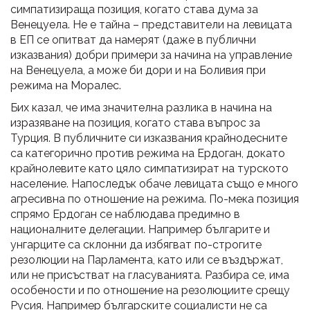
симпатизираща позиция, когато става дума за
Венецуела. Не е тайна – представители на левицата
в ЕП се опитват да намерят (даже в публични
изказвания) добри примери за начина на управление
на Венецуела, а може би дори и на Боливия при
режима на Моралес.
Бих казал, че има значителна разлика в начина на
изразяване на позиция, когато става въпрос за
Турция. В публичните си изказвания крайнодесните
са категорично против режима на Ердоган, докато
крайнолевите като цяло симпатизират на турското
население. Напоследък обаче левицата също е много
агресивна по отношение на режима. По-мека позиция
спрямо Ердоган се наблюдава предимно в
националните делегации. Например българите и
унгарците са склонни да избягват по-строгите
резолюции на Парламента, като или се въздържат,
или не присъстват на гласуванията. Разбира се, има
особености и по отношение на резолюциите срещу
Русия. Например българските социалисти не са