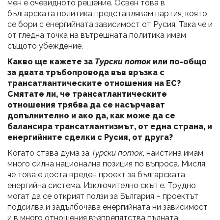
мен е очевидното решение. Освен това в
българската политика представлявам партия, която
се бори с енергийната зависимост от Русия. Така че и
от гледна точка на вътрешната политика имам
същото убеждение.
Какво ще кажете за
Турски поток
или по-общо
за двата тръбопровода във връзка с
трансатлантическите отношения на ЕС?
Смятате ли, че трансатлантическите
отношения трябва да се насърчават
допълнително и ако да, как може да се
балансира трансатлантизмът, от една страна, и
енергийните сделки с Русия, от друга?
Когато става дума за
Турски поток
, наистина имам
много силна национална позиция по въпроса. Мисля,
че това е доста вреден проект за българската
енергийна система. Изключително скъп е. Трудно
могат да се открият ползи за България – проектът
подсилва и задълбочава енергийната ни зависимост
и в много отношения възпрепятства пълната