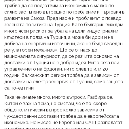
трябва да се подготвим за икономика с малко по-
силно застъпено вътрешно потребление и търговия в
рамките на Съюза. Пред нас е и проблемът с псевдо
зелената политика на Турция. Като българин виждам
много ясен риск от загубата на цели индустриални
клъстери в полза на Турция, а може би дори и на
добива на енергийни източници, ако не бъде въведен
регулаторен механизъм. Що се отнася до
националната сигурност, да се разчита основно на
доставки от Турция не е добра идея. Нито сега при
управлението на Ердоган, нито след 10 или 20
години, балканският регион трябва да е зависим от
доставки на електроенергия от Турция, само защото
са по-евтини.
Така че имаме много, много въпроси. Разбира се,
Китай е важна тема, но смятам, че е по-скоро
общополитически въпрос колко зависима от
чуждестранни доставки трябва да е европейската
икономика. Не мисля, че Европа или САЩ разполагат
с необходимите средства да променят