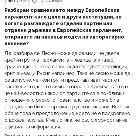
или повече да го приеме.
Разбирам сравнението между Европейския
парламент като цяло и други институции, но
когато разглеждате отделни партии или
отделни държави в Европейския парламент,
откривате ли някакъв модел на авторитарно
влияние?
Да, разбира се. Лесно може да се види, че двете
крайни групи в Парламента – левицата и т.нар.
крайно дясно, не са склонни да гласуват резолюции,
критикуващи Русия например. Така че лесно може да
се допусне, че тези групи представляват част от
населението, което симпатизира на Кремъл, както и
че най-вероятно някои от партиите са в по-близки
отношения с руското правителство и може би в
определени бизнес връзки с руски компании. Все пак
обаче това е предположение, което не е подкрепено
с доказателства. Има логика, но със сигурност няма
официална информация.