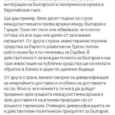
интеграция на българската газопреносна мрежа в
Европейския съюз.
Ще дам пример. Вече десет години се строи
междусистемната газова връзка между България и
Гърция. Поне пет пъти сме обявявали, че е почти
готова, но все още сме далеч от заложения
капацитет. От друга страна, инвестирахме огромни
средства за бързото развитие на
Турски поток
,
който може би е по-печеливш за Сърбия. В
действителност не виждам ползата за България и как
тази инвестиция на публични средства ще се изплати
обратно в близко и дори по-далечно бъдеще.
От друга страна, винаги говорим за диверсификация
на енергийните доставки и особено на доставките
на газ. Ясно е, че в момента те мога да дойдат
предимно чрез гръцката междусистемна връзка и
чрез доставките на втечнен природен газ от
гръцките терминали. Очевидно диверсификацията не
е действителен политически приоритет за България,