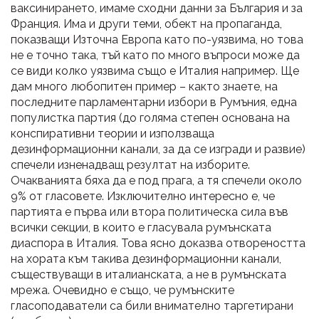
ваксинирането, имаме сходни данни за България и за
Франция. Има и други теми, обект на пропаганда,
показващи Източна Европа като по-уязвима, но това
не е точно така, тъй като по много въпроси може да
се види колко уязвима също е Италия например. Ще
дам много любопитен пример – както знаете, на
последните парламентарни избори в Румъния, една
популистка партия (до голяма степен основана на
конспиративни теории и използваща
дезинформационни канали, за да се изгради и развие)
спечели изненадващ резултат на изборите.
Очакванията бяха да е под прага, а тя спечели около
9% от гласовете. Изключително интересно е, че
партията е първа или втора политическа сила във
всички секции, в които е гласувала румънската
диаспора в Италия. Това ясно доказва отвореността
на хората към такива дезинформационни канали,
съществуващи в италианската, а не в румънската
мрежа. Очевидно е също, че румънските
гласоподаватели са били внимателно таргетирани