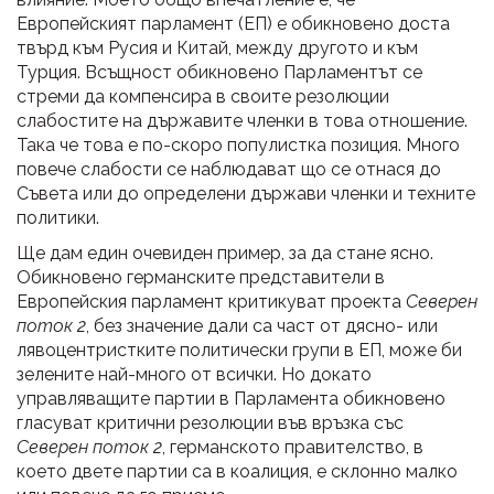
Европейският парламент (ЕП) е обикновено доста
твърд към Русия и Китай, между другото и към
Турция. Всъщност обикновено Парламентът се
стреми да компенсира в своите резолюции
слабостите на държавите членки в това отношение.
Така че това е по-скоро популистка позиция. Много
повече слабости се наблюдават що се отнася до
Съвета или до определени държави членки и техните
политики.
Ще дам един очевиден пример, за да стане ясно.
Обикновено германските представители в
Европейския парламент критикуват проекта
Северен
поток 2
, без значение дали са част от дясно- или
лявоцентристките политически групи в ЕП, може би
зелените най-много от всички. Но докато
управляващите партии в Парламента обикновено
гласуват критични резолюции във връзка със
Северен поток 2
, германското правителство, в
което двете партии са в коалиция, е склонно малко