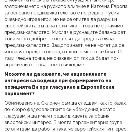
възприемането на руското влияние в Източна Европа
за основно предизвикателство е погрешно. Русия
очевидно играе игри, но не се опитва да разруши
европейската външна политика – това не е значимо
предизвикателство. Мисля че руснаците балансират
това много добре: те не целят да представляват
предизвикателство. Защото знаят, че не могат да се
изправят пред отговора, от който много се боят. От
тази гледна точка, не очаквам от тях да бъдат по-
агресивни от това, което виждаме.
Можете ли да кажете, че националните
интереси са водещи при формирането на
позицията Ви при гласуване в Европейския
парламент?
Обикновено не. Склонен съм да следвам, както казах,
по-скоро федералистките си убеждения, когато
гласувам, и да имам предвид идеята за общия
европейски интерес. В моята парламентарна група
се опитвам да работя така, че европейският интерес