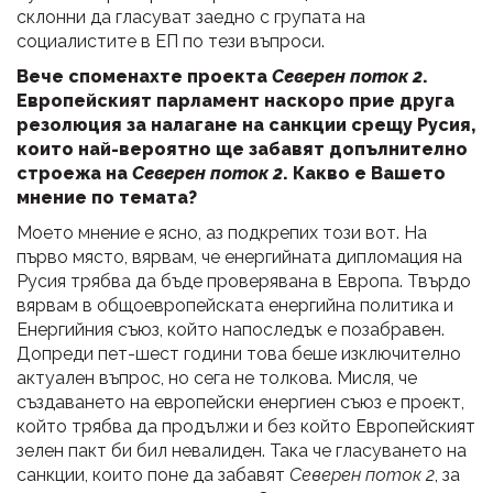
склонни да гласуват заедно с групата на
социалистите в ЕП по тези въпроси.
Вече споменахте проекта
Северен поток 2
.
Европейският парламент наскоро прие друга
резолюция за налагане на санкции срещу Русия,
които най-вероятно ще забавят допълнително
строежа на
Северен поток 2
. Какво е Вашето
мнение по темата?
Моето мнение е ясно, аз подкрепих този вот. На
първо място, вярвам, че енергийната дипломация на
Русия трябва да бъде проверявана в Европа. Твърдо
вярвам в общоевропейската енергийна политика и
Енергийния съюз, който напоследък е позабравен.
Допреди пет-шест години това беше изключително
актуален въпрос, но сега не толкова. Мисля, че
създаването на европейски енергиен съюз е проект,
който трябва да продължи и без който Европейският
зелен пакт би бил невалиден. Така че гласуването на
санкции, които поне да забавят
Северен поток 2
, за