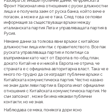
Разбира се, имаше публични данни, че френската
Фронт Насионал има отношения с руски длъжностни
лица и е получила заем от руска банка, който вече е
погасен, а може и да не е така. След това се появи
информация за съществуващи връзки между
италианската партия Лега и управляващата партия в
Русия.
Нямаме данни за толкова явни връзки с китайски
длъжностни лица или пък с правителството. Все пак
руската управляваща партия и политици са
възприемани като част от Европа в по-общ план,
докато Китай не е и никой в Европа не отрича, че
страната е с официална авторитарна власт. Така че е
много по-трудно да се изградят публични връзки с
Китайската комунистическа партия. Честно казано
не знам дали леви партии в Европа имат официални
отношения с Китайската комунистическа партия. Не
съм запознат , може би има някакви публични
контакти, но не зная.
Наблюдава се мека, понякога дори ясно