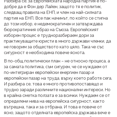
Разбира се, за Европейската народна партия е по-
добре да е Фон дер Лайен, защото тя е политик,
следващ правила на ЕНП, и член на най-силната
партия на ЕНП. Все пак начинът, по който се стигна
до този избор, е недемократичен и затвърждава
бюрократичния образ на Съюза. Европейският
изборен процес е трудноразбираем дори за
практикуващите юристи в много държави членки, да
не говорим за обществото като цяло. Така че със
сигурност е необходима повече яснота.
В по-общ политически план – не относно процеса, а
за самата политика, съм сигурен, че се нуждаем от
по-интегриран европейски енергиен пазар и
европейски пазар на труда, върху което работя сега.
И разбира се, това е много противопоставящо и
трудно заради различните национални интереси. Но
в крайна сметка ползата е за всички. Нуждаем се от
определени нива на европейска сигурност, както
вътрешна, така и за отбрана. И това е повече от
ясно, защото отделната европейска държава вече е