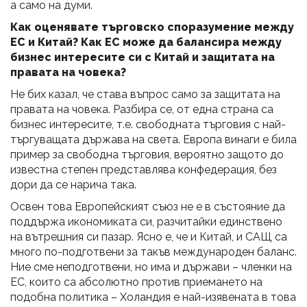
а само на думи.
Как оценявате търговско споразумение между
ЕС и Китай? Как ЕС може да балансира между
бизнес интересите си с Китай и защитата на
правата на човека?
Не бих казал, че става въпрос само за защитата на
правата на човека. Разбира се, от една страна са
бизнес интересите, т.е. свободната търговия с най-
търгуващата държава на света. Европа винаги е била
пример за свободна търговия, вероятно защото до
известна степен представлява конфедерация, без
дори да се нарича така.
Освен това Европейският съюз не е в състояние да
поддържа икономиката си, разчитайки единствено
на вътрешния си пазар. Ясно е, че и Китай, и САЩ са
много по-подготвени за такъв международен баланс.
Ние сме неподготвени, но има и държави – членки на
ЕС, които са абсолютно против приемането на
подобна политика – Холандия е най-изявенaта в това