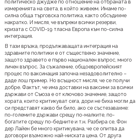
политическо джудже по отношение на отбраната в
измеренията на света, в който живеем. Имаме по-
силна обща търговска политика, както обсъдихме
накратко. И мисля, че въпреки всички резерви,
кризата с COVID-19 тласна Европа към по-силна
интеграция.
В тази връзка, продължаващата интеграция на
здравните политики е от съществено значение,
защото здравето е първо национален въпрос, много
личен въпрос. За съжаление, общоевропейският
процес по ваксинация започна незадоволително –
даде лош пример. Но всъщност мисля, че се получи
добре. Фактът, че има доставки на ваксини за всички
държави от Съюза е от ключово значение, защото
хората, които критикуват сега, дори не биха могли да
си представят какво би било, ако се състезавахме:
по-големите държави срещу по-малките, по-
богатите срещу по-бедните и т.н. Разбира се, Фон
дер Лайен бе много критикувана, че се опитва да
договори възможно най-ниската цена. От друга