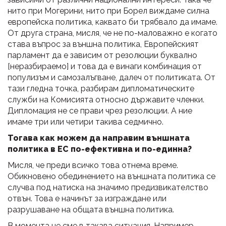
нито при Могерини, нито при Борел виждаме силна
европейска политика, каквато би трябвало да имаме.
От друга страна, мисля, че не по-маловажно е когато
става въпрос за външна политика, Европейският
парламент да е зависим от резолюции буквално
[неразбираемо] и това да е винаги комбинация от
популизъм и самозалъгване, далеч от политиката. От
тази гледна точка, разбирам дипломатическите
служби на Комисията относно държавите членки.
Дипломация не се прави чрез резолюции. А ние
имаме три или четири такива седмично.
Тогава как можем да направим външната
политика в ЕС по-ефективна и по-единна?
Мисля, че преди всичко това отнема време.
Обикновено обединението на външната политика се
случва под натиска на значимо предизвикателство
отвън. Това е начинът за изграждане или
разрушаване на общата външна политика.
В момента не сме в такава ситуация. Например,