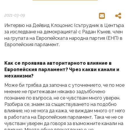
2021-03-09
Интервю на Дейвид Клоцонис (сътрудник в Центъра
за изследване на демокрацията) с Радан Кънев, член
на групата на Европейската народна партия (ЕНП) в
Европейския парламент.
K
ак се проявява авторитарното влияние в
Европейския парламент? Чрез какви канали и
механизми?
Може би трябва да започна с уточнението, че по мое
мнение не притежавам някакво задълбочено
познание по въпроса, не се чувствам много уверен.
Разбира се, знаем за съществуването на подобно
влияние, но не мога да кажа, че виждам много от него
в работата на Европейския парламент. Така че не се
чувствам уверен да говоря за възможните канали на
влияние. Моето общо впечатление е, че