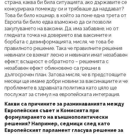
страна, каква би била ситуацията, ако държавите се
конкурираха помежду си и трябваше да наддават?
Това би било кошмар, в който за поне една трета от
Европа би било едва възможно да си позволи
закупуването на ваксини. Да, има забавяне, но от
гледната точка на доверието във ваксините и
борбата с дезинформацията, мисля, че това бе
правилното решение. Така че правилните решения
невинаги се вземат лесно и невинаги имат незабавен
ефект; всъщност е обратното – решенията с
незабавен ефект обикновено са грешни в
дългосрочен план. Затова мисля, че в предстоящите
месеци ще имаме добри новини за ваксинациите и че
проблемите в здравната политика като цяло ще
послужат за стимул на европейската интеграция.
Какви са причините за разминаванията между
Европейския съвет и Комисията при
формулирането на външнополитически
решения? Например, седмици след като
Европейският парламент гласува решение за