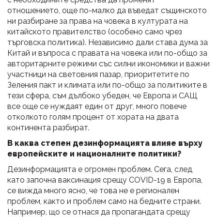
отношението, още по-малко да въведат същинското
ни разбиране за права на човека в културата на
китайското правителство (особено само чрез
търговска политика). Независимо дали става дума за
Китай и въпроса с правата на човека или по-общо за
авторитарните режими със силни икономики и важни
участници на световния пазар, приоритетите по
Зеления пакт и климата или по-общо за политиките в
тези сфера, съм дълбоко убеден, че Европа и САЩ
все още се нуждаят един от друг, много повече
отколкото голям процент от хората на двата
континента разбират.
В каква степен дезинформацията влияе върху
европейските и националните политики?
Дезинформацията е огромен проблем. Сега, след
като започна ваксинация срещу COVID-19 в Европа,
се вижда много ясно, че това не е регионален
проблем, както и проблем само на бедните страни.
Например, що се отнася да пропагандата срещу