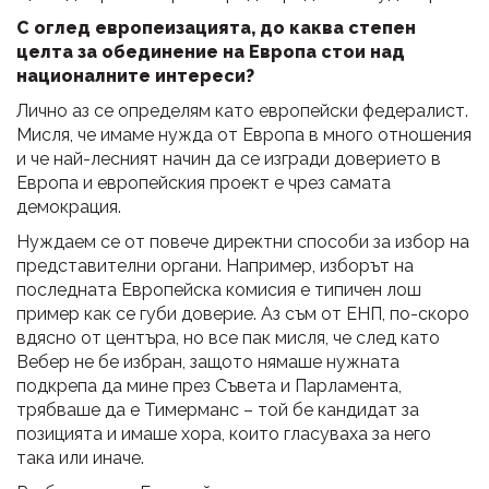
С оглед европеизацията, до каква степен
целта за обединение на Европа стои над
националните интереси?
Лично аз се определям като европейски федералист.
Мисля, че имаме нужда от Европа в много отношения
и че най-лесният начин да се изгради доверието в
Европа и европейския проект е чрез самата
демокрация.
Нуждаем се от повече директни способи за избор на
представителни органи. Например, изборът на
последната Европейска комисия е типичен лош
пример как се губи доверие. Аз съм от ЕНП, по-скоро
вдясно от центъра, но все пак мисля, че след като
Вебер не бе избран, защото нямаше нужната
подкрепа да мине през Съвета и Парламента,
трябваше да е Тимерманс – той бе кандидат за
позицията и имаше хора, които гласуваха за него
така или иначе.