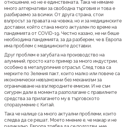
отношение, но не е единствената. Така че нямаме
много алтернативи за свободна търговия и това е
разбираемо за всички. От друга страна, стои
въпросът за правата на човека, но и за медицинските
доставки, който стана много актуален по време на
пандемията от COVID-19. Честно казано, не ни беше
необходима пандемията, за да разберем, че в Европа
има проблем с медицинските доставки.
Друг проблем е загубата на производство на
алуминий, просто като пример за много индустрии,
особено в металургичния отрасъл. След това са
мерките по Зеления пакт, които малко или повече са
икономически невъзможни без механизъм за
ограничаване на въглеродните емисии. И не съм
сигурен дали в момента разполагаме с правилните
средства за прилагането му в търговското
споразумение с Китай.
Така че налице са много актуални проблеми, които
следва да се решат. Моето мнение е, че макар и не
радикално, Европа трябва да се подготви, ние