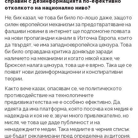
справим с дезинформацията по-ефективно
отколкото на национално ниво?
Не, бих казал, че това би било по-лошо даже, защото
силен европейски механизъм за предотвратяване на
фалшиви новини в интернет ще подпомогне появата
на нови пропагандни канали в Източна Европа, които
да твърдят, че има западноевропейска цензура. Това
би било оправдана критика донякъде заради
наличието на механизми и когато някой каже, че
Брюксел налага цензура, това ще е вярно. Така ще се
появят нови дезинформационни и конспиративни
теории.
Както вече казах, опасявам се, че политическото
противодействие на технологичните
предизвикателства не е особено ефективно. Да,
идеята да има платформа, която посочва коя медия е
надеждна и коя не е, звучи много привлекателно, но
мисля, че това ще даде публичност и на
ненадеждните медии. Така медиите в черния списък
ще бъдат рекламирани пред определена аудитория.