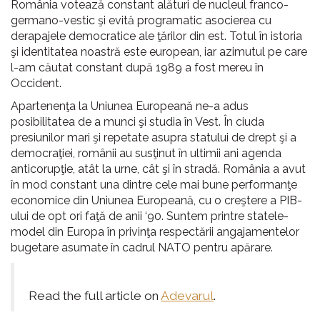
România votează constant alături de nucleul franco-
germano-vestic şi evită programatic asocierea cu
derapajele democratice ale ţărilor din est. Totul în istoria
şi identitatea noastră este european, iar azimutul pe care
l-am căutat constant după 1989 a fost mereu în
Occident.
Apartenenţa la Uniunea Europeană ne-a adus
posibilitatea de a munci şi studia în Vest. În ciuda
presiunilor mari şi repetate asupra statului de drept şi a
democraţiei, românii au susţinut în ultimii ani agenda
anticorupţie, atât la urne, cât şi în stradă. România a avut
în mod constant una dintre cele mai bune performanţe
economice din Uniunea Europeană, cu o creştere a PIB-
ului de opt ori faţă de anii ‘90. Suntem printre statele-
model din Europa în privinţa respectării angajamentelor
bugetare asumate în cadrul NATO pentru apărare.
Read the full article on
Adevarul
.