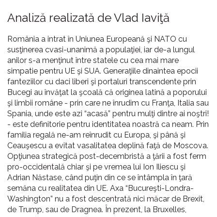
Analiză realizată de Vlad Iaviţă
România a intrat în Uniunea Europeană şi NATO cu
susţinerea cvasi-unanimă a populaţiei, iar de-a lungul
anilor s-a menţinut între statele cu cea mai mare
simpatie pentru UE şi SUA. Generaţiile dinaintea epocii
fanteziilor cu daci liberi şi portaluri transcendente prin
Bucegi au învăţat la şcoală că originea latină a poporului
şi limbii române - prin care ne înrudim cu Franţa, Italia sau
Spania, unde este azi “acasă” pentru mulţi dintre ai noştri!
- este definitorie pentru identitatea noastră ca neam. Prin
familia regală ne-am reînrudit cu Europa, şi până şi
Ceauşescu a evitat vasalitatea deplină faţă de Moscova.
Opţiunea strategică post-decembristă a ţării a fost ferm
pro-occidentală chiar şi pe vremea lui Ion Iliescu şi
Adrian Năstase, când puţin din ce se întâmpla în ţară
semăna cu realitatea din UE. Axa “Bucureşti-Londra-
Washington” nu a fost descentrată nici măcar de Brexit,
de Trump, sau de Dragnea. În prezent, la Bruxelles,