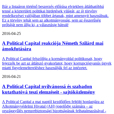
Bár a listaáron történő beszerzés előírása elviekben átláthatóbbá
tenné a közterületi politikai hirdetések világát, az új törvény
rendelkezései valójában többet ártanak, mint amennyit használnak.
Ez a törvény tehát sem az alkotmányosság, sem az ésszerűség
próbáját nem állja ki, a választásig hátralé
2016-04-25
A Political Capital reakciója Németh Szilárd mai
ámokfutására
A Political Capital felszólítja a kormányoldal politikusait, hogy
fejezzék be azt az átlátszó gyakorlatot, hogy korrupciógyanús ügyek
miatti figyelemeltereléshez használják fel az intézetet.
2016-04-21
A Political Capital nyilvánossá és szabadon
kutathatóvá teszi elemzéseit - sajtóközlemény
A Political Capital a mai naptól kezdődően feltölti honlapjára az
Alkotmányvédelmi Hivatal (AH) jogelődje számára – az
országgyűlés nemzetbiztonsági bizottságának felhatalmazásával -