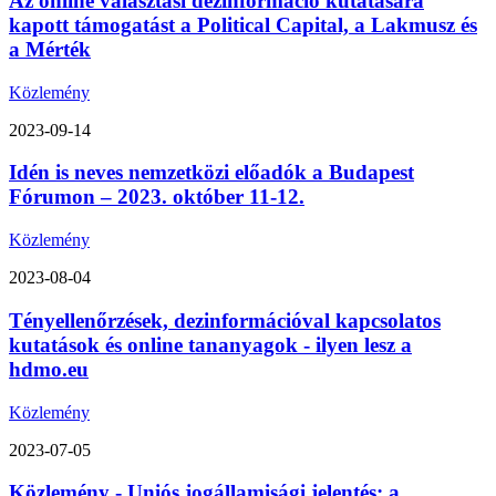
Az online választási dezinformáció kutatására
kapott támogatást a Political Capital, a Lakmusz és
a Mérték
Közlemény
2023-09-14
Idén is neves nemzetközi előadók a Budapest
Fórumon – 2023. október 11-12.
Közlemény
2023-08-04
Tényellenőrzések, dezinformációval kapcsolatos
kutatások és online tananyagok - ilyen lesz a
hdmo.eu
Közlemény
2023-07-05
Közlemény - Uniós jogállamisági jelentés: a