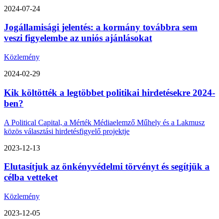
2024-07-24
Jogállamisági jelentés: a kormány továbbra sem
veszi figyelembe az uniós ajánlásokat
Közlemény
2024-02-29
Kik költötték a legtöbbet politikai hirdetésekre 2024-
ben?
A Political Capital, a Mérték Médiaelemző Műhely és a Lakmusz
közös választási hirdetésfigyelő projektje
2023-12-13
Elutasítjuk az önkényvédelmi törvényt és segítjük a
célba vetteket
Közlemény
2023-12-05