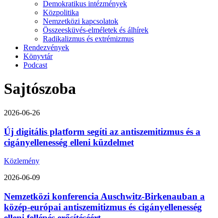
Demokratikus intézmények
Közpolitika
Nemzetközi kapcsolatok
Összeesküvés-elméletek és álhírek
Radikalizmus és extrémizmus
Rendezvények
Könyvtár
Podcast
Sajtószoba
2026-06-26
Új digitális platform segíti az antiszemitizmus és a
cigányellenesség elleni küzdelmet
Közlemény
2026-06-09
Nemzetközi konferencia Auschwitz-Birkenauban a
közép-európai antiszemitizmus és cigányellenesség
elleni fellépés erősítéséért