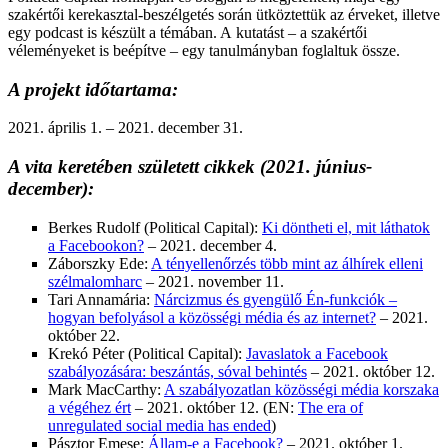
szakértői kerekasztal-beszélgetés során ütköztettük az érveket, illetve
egy podcast is készült a témában. A kutatást – a szakértői
véleményeket is beépítve – egy tanulmányban foglaltuk össze.
A projekt időtartama:
2021. április 1. – 2021. december 31.
A vita keretében született cikkek
(2021. június-
december)
:
Berkes Rudolf (Political Capital):
Ki döntheti el, mit láthatok
a Facebookon?
– 2021. december 4.
Záborszky Ede:
A tényellenőrzés több mint az álhírek elleni
szélmalomharc
– 2021. november 11.
Tari Annamária:
Nárcizmus és gyengülő Én-funkciók –
hogyan befolyásol a közösségi média és az internet?
– 2021.
október 22.
Krekó Péter (Political Capital):
Javaslatok a Facebook
szabályozására: beszántás, sóval behintés
– 2021. október 12.
Mark MacCarthy:
A szabályozatlan közösségi média korszaka
a végéhez ért
– 2021. október 12. (EN:
The era of
unregulated social media has ended
)
Pásztor Emese:
Állam-e a Facebook?
– 2021. október 1.