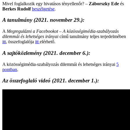
Mivel foglalkozik egy hivatásos tényellenőr? –
Záborszky Ede
és
Berkes Rudolf
beszélgetése
.
A tanulmány
(2021. november 29.):
A
Megregulázni a Facebookot – A közösségimédia-szabályozás
dilemmái és lehetséges irányai
című tanulmány teljes terjedelmében
itt
, összefoglalója
itt
elérhető.
A sajtóközlemény
(2021. december 6.):
A közösségimédia-szabályozás dilemmái és lehetséges irányai
5
pontban
.
Az összefoglaló videó
(2021. december 1.):