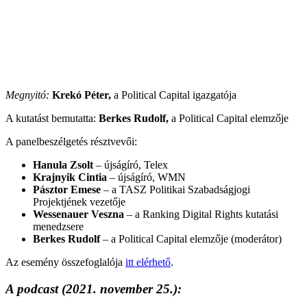
Megnyitó:
Krekó Péter,
a Political Capital igazgatója
A kutatást bemutatta:
Berkes Rudolf,
a Political Capital elemzője
A panelbeszélgetés résztvevői:
Hanula Zsolt
– újságíró, Telex
Krajnyik Cintia
– újságíró, WMN
Pásztor Emese
– a TASZ Politikai Szabadságjogi
Projektjének vezetője
Wessenauer Veszna
– a Ranking Digital Rights kutatási
menedzsere
Berkes Rudolf
– a Political Capital elemzője (moderátor)
Az esemény összefoglalója
itt elérhető
.
A podcast
(2021. november 25.):