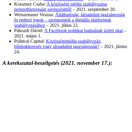
Krasznay Csaba:
A közösségi média szabályozása
nemzetbiztonsági szemszögből
– 2021. szeptember 20.
Wesszenauer Veszna:
Átláthatóság, társadalmi igazságosság
és emberi jogok – szempontok a digitális platformok
szabályozásához
– 2021. július 22.
Pákozdi Dávid:
A Facebook politikai hatásának üzleti okai
–
2021. május 1.
Political Capital:
Közösségimédia-szabályozás:
bűnbakkeresés vagy társadalmi igazságosság?
– 2021. június
24.
A kerekasztal-beszélgetés
(2021. november 17.):