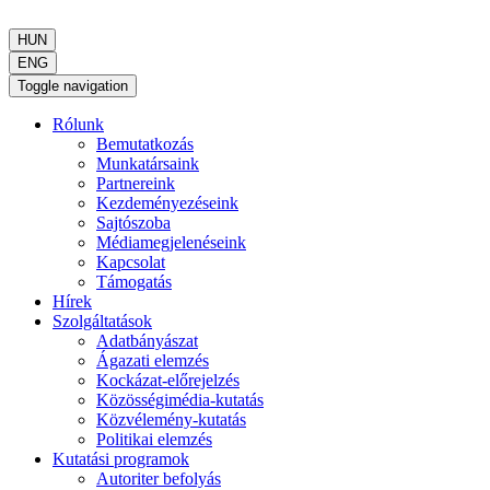
HUN
ENG
Toggle navigation
Rólunk
Bemutatkozás
Munkatársaink
Partnereink
Kezdeményezéseink
Sajtószoba
Médiamegjelenéseink
Kapcsolat
Támogatás
Hírek
Szolgáltatások
Adatbányászat
Ágazati elemzés
Kockázat-előrejelzés
Közösségimédia-kutatás
Közvélemény-kutatás
Politikai elemzés
Kutatási programok
Autoriter befolyás