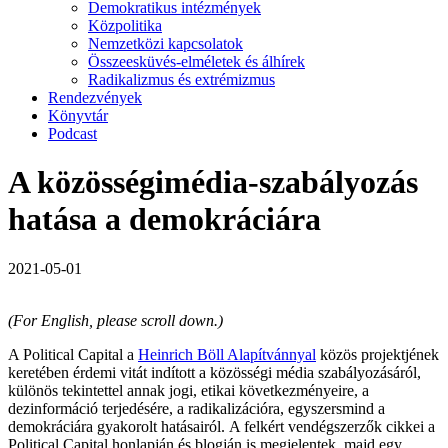
Demokratikus intézmények
Közpolitika
Nemzetközi kapcsolatok
Összeesküvés-elméletek és álhírek
Radikalizmus és extrémizmus
Rendezvények
Könyvtár
Podcast
A közösségimédia-szabályozás
hatása a demokráciára
2021-05-01
(For English, please scroll down.)
A Political Capital a
Heinrich Böll Alapítvánnyal
közös projektjének
keretében érdemi vitát indított a közösségi média szabályozásáról,
különös tekintettel annak jogi, etikai következményeire, a
dezinformáció terjedésére, a radikalizációra, egyszersmind a
demokráciára gyakorolt hatásairól. A felkért vendégszerzők cikkei a
Political Capital honlapján és blogján is megjelentek, majd egy