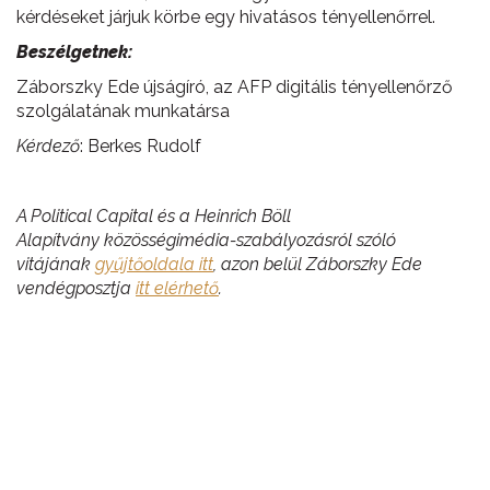
kérdéseket járjuk körbe egy hivatásos tényellenőrrel.
Beszélgetnek:
Záborszky Ede újságíró, az AFP digitális tényellenőrző
szolgálatának munkatársa
Kérdező
: Berkes Rudolf
A Political Capital és a Heinrich Böll
Alapítvány közösségimédia-szabályozásról szóló
vitájának
gyűjtőoldala itt
, azon belül Záborszky Ede
vendégposztja
itt elérhető
.