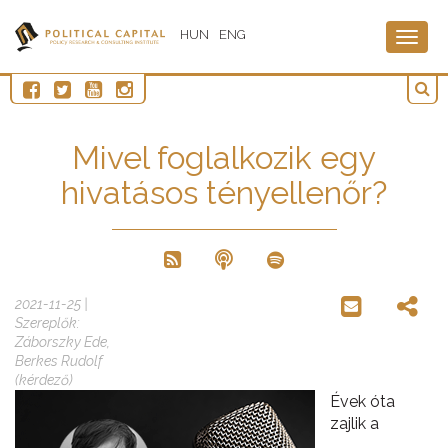
HUN
ENG
Togg
navig
Mivel foglalkozik egy
hivatásos tényellenőr?
2021-11-25 |
Szereplők:
Záborszky Ede,
Berkes Rudolf
(kérdező)
Évek óta
zajlik a