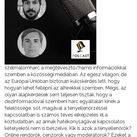
szélmalomharc a megtévesztő/hamis információkkal
szemben a közösségi médiában. Az egész világon, de
az Európai Unióban biztosan kulcskérdés lett, hogy
hogyan lehet fellépni az álhírekkel szemben. Mégis, az
olyan alapkérdések sem teljesen tiszták, hogy a
dezinformációval szembeni harc egyáltalán kinek a
felelőssége, sőt, magával a tényellenőrzéssel
kapcsolatban is számos téves elképzelés él a
köztudatban, az annak hatékonyságával kapcsolatos
kételyekről nem is beszélve. Kik is azok a tényellenőrök?
Online rendőrök, cenzorok vagy moderátorok? Ezeket a