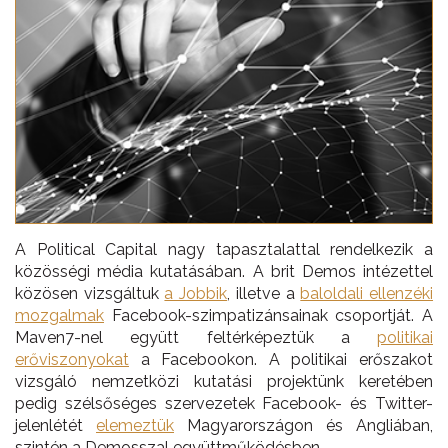
A Political Capital nagy tapasztalattal rendelkezik a
közösségi média kutatásában. A brit Demos intézettel
közösen vizsgáltuk
a Jobbik
, illetve a
baloldali ellenzéki
mozgalmak
Facebook-szimpatizánsainak csoportját. A
Maven7-nel együtt feltérképeztük a
politikai
erőviszonyokat
a Facebookon. A politikai erőszakot
vizsgáló nemzetközi kutatási projektünk keretében
pedig szélsőséges szervezetek Facebook- és Twitter-
jelenlétét
elemeztük
Magyarországon és Angliában,
szintén a Demosszal együttműködésben.