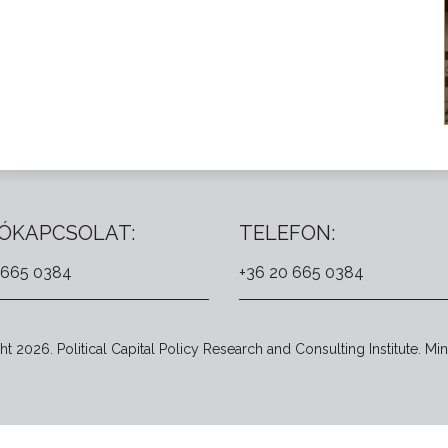
ÓKAPCSOLAT:
TELEFON:
 665 0384
+36 20 665 0384
t 2026. Political Capital Policy Research and Consulting Institute. Min