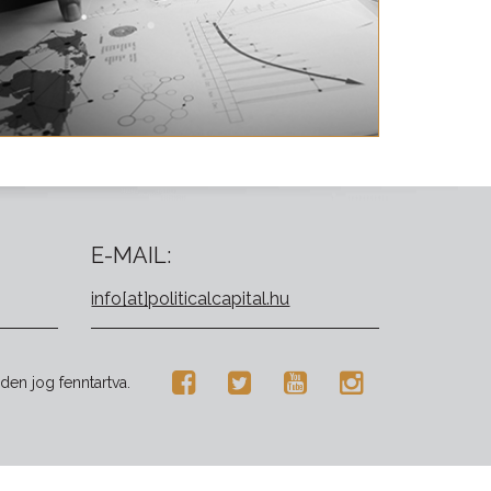
E-MAIL:
info[at]politicalcapital.hu
den jog fenntartva.