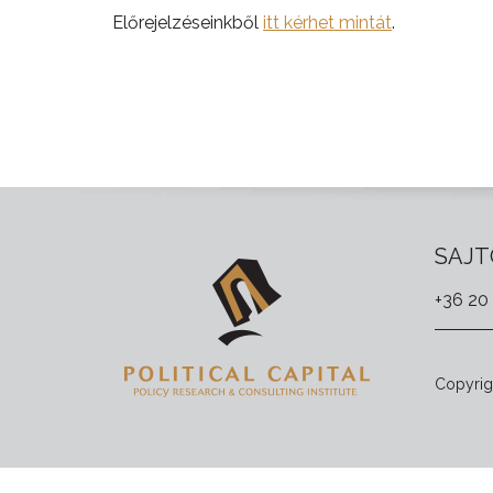
Előrejelzéseinkből
itt kérhet mintát
.
SAJT
+36 20
Copyrigh