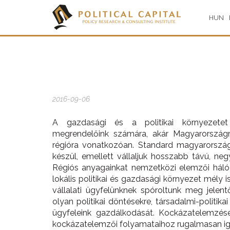
HUN
2016-09-06
A gazdasági és a politikai környezetet 
megrendelőink számára, akár Magyarországra
régióra vonatkozóan. Standard magyarországi
készül, emellett vállaljuk hosszabb távú, neg
Régiós anyagainkat nemzetközi elemzői hálóza
lokális politikai és gazdasági környezet mély
vállalati ügyfelünknek spóroltunk meg jelen
olyan politikai döntésekre, társadalmi-politi
ügyfeleink gazdálkodását. Kockázatelemzése
kockázatelemzői folyamataihoz rugalmasan ig