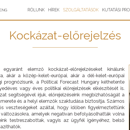
RÓLUNK
HÍREK
SZOLGÁLTATÁSOK
KUTATÁSI PR
ENG
Kockázat-előrejelzés
egyaránt elemző kockázat-előrejelzéseket kínálunk
, akár a közép-kelet-európai, akár a dél-kelet-európai
 prognózisunk, a Political Forecast Hungary kéthetente
yedéves vagy éves politikai előrejelzések elkészítését is.
t segítségével írjuk, előrejelzéseink megbízhatóságát a
 ismerete és a helyi elemzők szaktudása biztosítja. Számos
tős veszteségeket azáltal, hogy időben figyelmeztettünk
kai változásokra, amelyek negatívan befolyásolhatták volna
ink testreszabottak, vagyis az ügyfél igényéhez, belső
azíthatók.