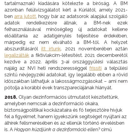
tartalmaznak) kiadására kötelezte a bíróság. A BM
azonban felülvizsgálatot kért a Kúriától, amely 2021-
ben
arra jutott
, hogy bár az adatsorok alapjául szolgáló
adatok rendelkezésre állnak, a BM-nek ezek
felhasználásával minőségileg új adatokat kellene
előállítania az adatigénylés teljesítése érdekében,
márpedig ez nem elváható a BM-től. A helyzet
abszurditásáról
itt írtunk
. 2021 novemberében aztán
legalizálták
a fiktívlakcím-létesítést. 2021 decemberétől
kezdve a 2022. április 3-ai országgyűlési választás
najáig az NVI heti rendszerességgel
frissíti
a telpülési
szintű névjegyzéki adatokat, így legalább ebben a rövid
időszakban láthatjuk a lakosságmozgásokat – ami nem
pótolja a korábbi évek transzpareciájának hiányát.
2018.
Olyan dezinformációs útmutatót készítettünk,
amelyben nemcsak a dezinformáció okaira,
biztonságpolitikai kockázataira és fő terjesztőire hívjuk
fel a figyelmet, hanem igyekszünk segítséget nyújtani az
álhírek felismerésében és az ellenük történő érvelésben
is. A
Hogyan küzdjünk a dezinformáció ellen?
című