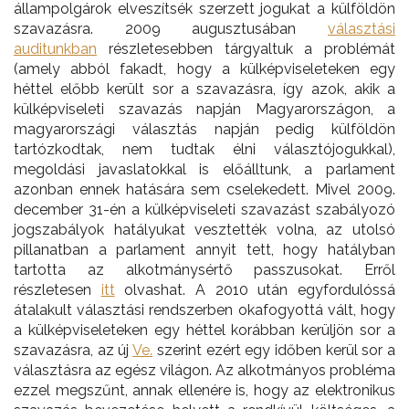
állampolgárok elveszítsék szerzett jogukat a külföldön
szavazásra. 2009 augusztusában
választási
auditunkban
részletesebben tárgyaltuk a problémát
(amely abból fakadt, hogy a külképviseleteken egy
héttel előbb került sor a szavazásra, így azok, akik a
külképviseleti szavazás napján Magyarországon, a
magyarországi választás napján pedig külföldön
tartózkodtak, nem tudtak élni választójogukkal),
megoldási javaslatokkal is előálltunk, a parlament
azonban ennek hatására sem cselekedett. Mivel 2009.
december 31-én a külképviseleti szavazást szabályozó
jogszabályok hatályukat vesztették volna, az utolsó
pillanatban a parlament annyit tett, hogy hatályban
tartotta az alkotmánysértő passzusokat. Erről
részletesen
itt
olvashat. A 2010 után egyfordulóssá
átalakult választási rendszerben okafogyottá vált, hogy
a külképviseleteken egy héttel korábban kerüljön sor a
szavazásra, az új
Ve.
szerint ezért egy időben kerül sor a
választásra az egész világon. Az alkotmányos probléma
ezzel megszűnt, annak ellenére is, hogy az elektronikus