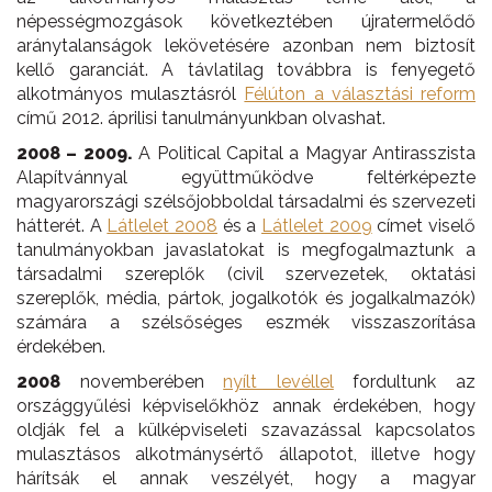
népességmozgások következtében újratermelődő
aránytalanságok lekövetésére azonban nem biztosít
kellő garanciát. A távlatilag továbbra is fenyegető
alkotmányos mulasztásról
Félúton a választási reform
című 2012. áprilisi tanulmányunkban olvashat.
2008 – 2009.
A Political Capital a Magyar Antirasszista
Alapítvánnyal együttműködve feltérképezte
magyarországi szélsőjobboldal társadalmi és szervezeti
hátterét. A
Látlelet 2008
és a
Látlelet 2009
címet viselő
tanulmányokban javaslatokat is megfogalmaztunk a
társadalmi szereplők (civil szervezetek, oktatási
szereplők, média, pártok, jogalkotók és jogalkalmazók)
számára a szélsőséges eszmék visszaszorítása
érdekében.
2008
novemberében
nyílt levéllel
fordultunk az
országgyűlési képviselőkhöz annak érdekében, hogy
oldják fel a külképviseleti szavazással kapcsolatos
mulasztásos alkotmánysértő állapotot, illetve hogy
hárítsák el annak veszélyét, hogy a magyar