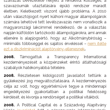
szavazás bevezetése helyett a rendkívül költséges, a
szavazóurnák utaztatására épülő rendszer maradt
életben. Keletkezett viszont újabb probléma. A 2010
után választójogot nyert külhoni magyar állampolgárok
számára lehetővé tett levélszavazás nem vonatkozik a
magyarországi lakcímmel rendelkező, de a választás
napján külföldön tartózkodó állampolgárokra, ami annak
ellenére is alapjogsértő, hogy az Alkotmánybíróság –
minimális többséggel és sajátos érveléssel –
nem ítélte
ezt a diszkriminációt alaptörvény-ellenesnek
.
2008.
Támogattuk a Transparency International
kezdeményezését a közpénzeket érintő átláthatósági
szabályok hatékonyabbá tételére.
2008.
Részletesen kidolgozott javaslatot tettünk a
gyülekezési jog megváltoztatására. A kezdeményezés
célja az volt, hogy egyértelművé tegye a mindennapi
engedélyezési gyakorlatban a politikai felelősség
kérdését, és kivonja a rendőrséget a politikai vitákból.
2008.
A Political Capital és a Századvég Alapítvány