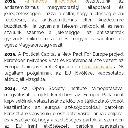
2015.
Animációs infovideót
készítettünk az
antiszemitizmus magyarországi állapotáról és
jellegzetességeiről azzal a céllal, hogy a jelenség elleni
fellépésre, az antiszemitizmus elleni küzdelemre
buzdítsunk. Ha ugyanis a félelem uralkodik el, és nem
szállunk szembe a jelenséggel, az antiszemiták
győznek, miközben a teljes magyar társadalom és
egész Magyarország veszít.
2015.
A Political Capital a New Pact For Europe projekt
keretében nyilvános vitát és konferenciát szervezett az
Európai Unió jövőjéről. Kapcsolódó
tanulmányunk
a 28
tagállam polgárainak az EU jövőjével kapcsolatos
attitűdjeit vizsgálta.
2014.
Az Open Society Institute támogatásával
megvalósult projekt keretében az Európai Parlament
képviselőinek választásához időzítve tájékoztató videót
készítettünk az európai szélsőjobboldali pártokon
keresztül érvényesülő orosz befolyásról, annak céljairól
és veszélyeiről, hogy a szélsőséges pártokkal szemben
az EU iránt elkötelezett pártokra szavazásra