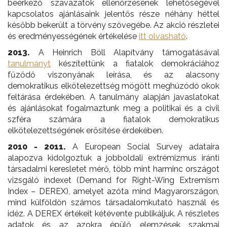
beérkező szavazatok ellenőrzésének lehetőségével
kapcsolatos ajánlásaink jelentős része néhány héttel
később bekerült a törvény szövegébe. Az akció részletei
és eredményességének értékelése
itt olvasható
.
2013.
A Heinrich Böll Alapítvány támogatásával
tanulmányt
készítettünk a fiatalok demokráciához
fűződő viszonyának leírása, és az alacsony
demokratikus elkötelezettség mögött meghúzódó okok
feltárása érdekében. A tanulmány alapján javaslatokat
és ajánlásokat fogalmaztunk meg a politikai és a civil
szféra számára a fiatalok demokratikus
elkötelezettségének erősítése érdekében.
2010 - 2011.
A European Social Survey adataira
alapozva kidolgoztuk a jobboldali extrémizmus iránti
társadalmi keresletet mérő, több mint harminc országot
vizsgáló indexet (Demand for Right-Wing Extremism
Index – DEREX), amelyet azóta mind Magyarországon,
mind külföldön számos társadalomkutató használ és
idéz. A DEREX értékeit kétévente publikáljuk. A részletes
adatok és az azokra épülő elemzések szakmai