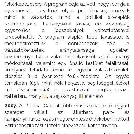
feltérképezésére. A program célja az volt, hogy felhívja a
nyilvánosság figyelmét olyan problémákra, amelyek
mind a választók, mind a politikai szereplők
szempontjából hátrányokkal járnak, de viszonylag
egyszerűen, a jogszabályok változtatásával
orvosolhatók. A program alapján több javaslatot is
megfogalmaztunk a döntéshozók felé. A
választókerületek aránytalansága ügyében
kezdeményeztük a választási eljárásról szóló törvény
módosítását, valamint egy önálló testület felállítását,
amelynek feladata lenne az egyéni választókerületi
eloszlás 8-10 évenkénti felülvizsgálata. Az egyéb
témákban (úgy mint nők helyzete, segítséggel élőket
érő diszkrimináció) is javaslatokat megfogalmazó
háttértanulmány
itt
,
a sajtóanyag
itt
elérhető.
2007.
A Political Capital több más szervezettel együtt
szerepet vállalt az átlátható párt- és
kampányfinanszírozás megteremtése érdekében indított
Pártfinanszírozási staféta elnevezésű kampányban.