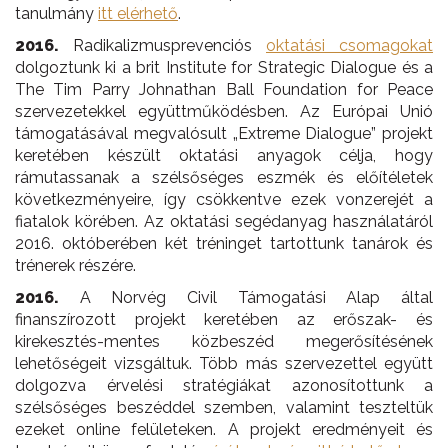
tanulmány
itt elérhető
.
2016.
Radikalizmusprevenciós
oktatási csomagokat
dolgoztunk ki a brit Institute for Strategic Dialogue és a
The Tim Parry Johnathan Ball Foundation for Peace
szervezetekkel együttműködésben. Az Európai Unió
támogatásával megvalósult „Extreme Dialogue” projekt
keretében készült oktatási anyagok célja, hogy
rámutassanak a szélsőséges eszmék és előítéletek
következményeire, így csökkentve ezek vonzerejét a
fiatalok körében. Az oktatási segédanyag használatáról
2016. októberében két tréninget tartottunk tanárok és
trénerek részére.
2016.
A Norvég Civil Támogatási Alap által
finanszírozott projekt keretében az erőszak- és
kirekesztés-mentes közbeszéd megerősítésének
lehetőségeit vizsgáltuk. Több más szervezettel együtt
dolgozva érvelési stratégiákat azonosítottunk a
szélsőséges beszéddel szemben, valamint teszteltük
ezeket online felületeken. A projekt eredményeit és