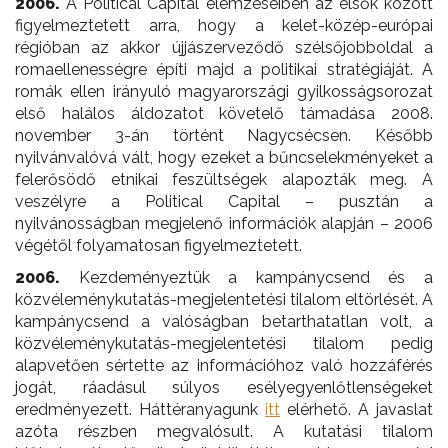
2006.
A Political Capital elemzéseiben az elsők között
figyelmeztetett arra, hogy a kelet-közép-európai
régióban az akkor újjászerveződő szélsőjobboldal a
romaellenességre építi majd a politikai stratégiáját. A
romák ellen irányuló magyarországi gyilkosságsorozat
első halálos áldozatot követelő támadása 2008.
november 3-án történt Nagycsécsen. Később
nyilvánvalóvá vált, hogy ezeket a bűncselekményeket a
felerősödő etnikai feszültségek alapozták meg. A
veszélyre a Political Capital – pusztán a
nyilvánosságban megjelenő információk alapján – 2006
végétől folyamatosan figyelmeztetett.
2006.
Kezdeményeztük a kampánycsend és a
közvéleménykutatás-megjelentetési tilalom eltörlését. A
kampánycsend a valóságban betarthatatlan volt, a
közvéleménykutatás-megjelentetési tilalom pedig
alapvetően sértette az információhoz való hozzáférés
jogát, ráadásul súlyos esélyegyenlőtlenségeket
eredményezett. Háttéranyagunk
itt
elérhető. A javaslat
azóta részben megvalósult. A kutatási tilalom