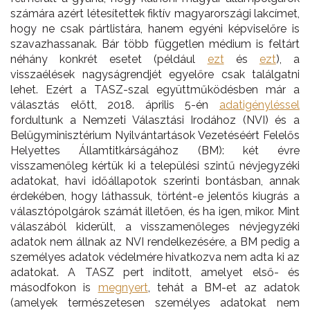
számára azért létesítettek fiktív magyarországi lakcímet,
hogy ne csak pártlistára, hanem egyéni képviselőre is
szavazhassanak. Bár több független médium is feltárt
néhány konkrét esetet (például
ezt
és
ezt
), a
visszaélések nagyságrendjét egyelőre csak találgatni
lehet. Ezért a TASZ-szal együttműködésben már a
választás előtt, 2018. április 5-én
adatigényléssel
fordultunk a Nemzeti Választási Irodához (NVI) és a
Belügyminisztérium Nyilvántartások Vezetéséért Felelős
Helyettes Államtitkárságához (BM): két évre
visszamenőleg kértük ki a települési szintű névjegyzéki
adatokat, havi időállapotok szerinti bontásban, annak
érdekében, hogy láthassuk, történt-e jelentős kiugrás a
választópolgárok számát illetően, és ha igen, mikor. Mint
válaszából kiderült, a visszamenőleges névjegyzéki
adatok nem állnak az NVI rendelkezésére, a BM pedig a
személyes adatok védelmére hivatkozva nem adta ki az
adatokat. A TASZ pert indított, amelyet első- és
másodfokon is
megnyert
, tehát a BM-et az adatok
(amelyek természetesen személyes adatokat nem