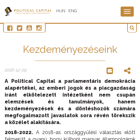
HUN
ENG
Togg
navig
Kezdeményezéseink
2016-12-09
A Political Capital a parlamentáris demokrácia
alapértékei, az emberi jogok és a piacgazdaság
iránt elkötelezett intézetként nem csupán
elemzések és tanulmányok, hanem
kezdeményezések és a döntéshozók számára
megfogalmazott javaslatok sora révén törekszik
a közélet alakítására.
2018-2022.
A 2018-as országgyűlési választás előtt
felmerült a gyanú, hogy külhoni magyar állampolgárok