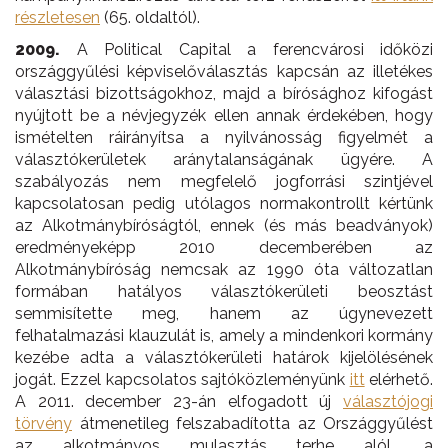
részletesen
(65. oldaltól).
2009.
A Political Capital a ferencvárosi időközi
országgyűlési képviselőválasztás kapcsán az illetékes
választási bizottságokhoz, majd a bírósághoz kifogást
nyújtott be a névjegyzék ellen annak érdekében, hogy
ismételten ráirányítsa a nyilvánosság figyelmét a
választókerületek aránytalanságának ügyére. A
szabályozás nem megfelelő jogforrási szintjével
kapcsolatosan pedig utólagos normakontrollt kértünk
az Alkotmánybíróságtól, ennek (és más beadványok)
eredményeképp 2010 decemberében az
Alkotmánybíróság nemcsak az 1990 óta változatlan
formában hatályos választókerületi beosztást
semmisítette meg, hanem az úgynevezett
felhatalmazási klauzulát is, amely a mindenkori kormány
kezébe adta a választókerületi határok kijelölésének
jogát. Ezzel kapcsolatos sajtóközleményünk
itt
elérhető.
A 2011. december 23-án elfogadott új
választójogi
törvény
átmenetileg felszabadította az Országgyűlést
az alkotmányos mulasztás terhe alól, a