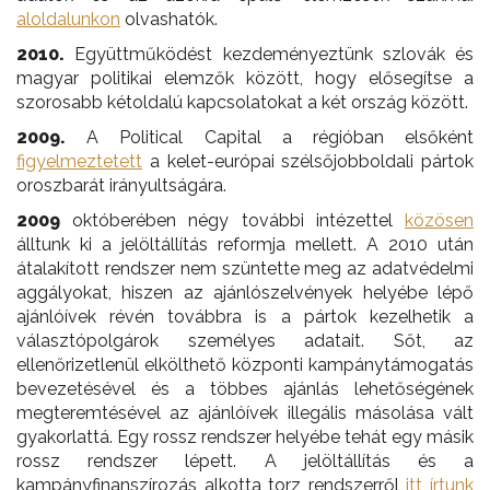
aloldalunkon
olvashatók.
2010.
Együttműködést kezdeményeztünk szlovák és
magyar politikai elemzők között, hogy elősegítse a
szorosabb kétoldalú kapcsolatokat a két ország között.
2009.
A Political Capital a régióban elsőként
figyelmeztetett
a kelet-európai szélsőjobboldali pártok
oroszbarát irányultságára.
2009
októberében négy további intézettel
közösen
álltunk ki a jelöltállítás reformja mellett. A 2010 után
átalakított rendszer nem szüntette meg az adatvédelmi
aggályokat, hiszen az ajánlószelvények helyébe lépő
ajánlóívek révén továbbra is a pártok kezelhetik a
választópolgárok személyes adatait. Sőt, az
ellenőrizetlenül elkölthető központi kampánytámogatás
bevezetésével és a többes ajánlás lehetőségének
megteremtésével az ajánlóívek illegális másolása vált
gyakorlattá. Egy rossz rendszer helyébe tehát egy másik
rossz rendszer lépett. A jelöltállítás és a
kampányfinanszírozás alkotta torz rendszerről
itt írtunk