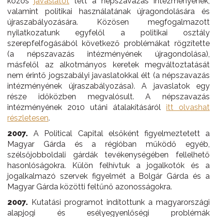
közös
javaslatot
tett a népszavazás intézményének,
valamint politikai használatának újragondolására és
újraszabályozására. Közösen megfogalmazott
nyilatkozatunk egyfelől a politikai osztály
szerepfelfogásából következő problémákat rögzítette
(a népszavazás intézményének újragondolása),
másfelől az alkotmányos keretek megváltoztatását
nem érintő jogszabályi javaslatokkal élt (a népszavazás
intézményének újraszabályozása). A javaslatok egy
része időközben megvalósult. A népszavazás
intézményének 2010 utáni átalakításáról
itt olvashat
részletesen
.
2007.
A Political Capital elsőként figyelmeztetett a
Magyar Gárda és a régióban működő egyéb,
szélsőjobboldali gárdák tevékenységében fellelhető
hasonlóságokra. Külön felhívtuk a jogalkotók és a
jogalkalmazó szervek figyelmét a Bolgár Gárda és a
Magyar Gárda közötti feltűnő azonosságokra.
2007.
Kutatási programot indítottunk a magyarországi
alapjogi és esélyegyenlőségi problémák