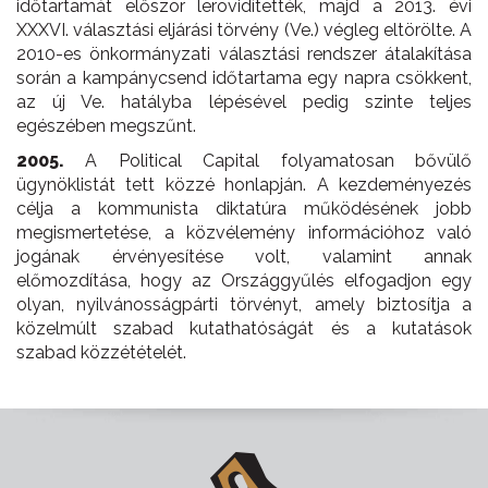
időtartamát először lerövidítették, majd a 2013. évi
XXXVI. választási eljárási törvény (Ve.) végleg eltörölte. A
2010-es önkormányzati választási rendszer átalakítása
során a kampánycsend időtartama egy napra csökkent,
az új Ve. hatályba lépésével pedig szinte teljes
egészében megszűnt.
2005.
A Political Capital folyamatosan bővülő
ügynöklistát tett közzé honlapján. A kezdeményezés
célja a kommunista diktatúra működésének jobb
megismertetése, a közvélemény információhoz való
jogának érvényesítése volt, valamint annak
előmozdítása, hogy az Országgyűlés elfogadjon egy
olyan, nyilvánosságpárti törvényt, amely biztosítja a
közelmúlt szabad kutathatóságát és a kutatások
szabad közzétételét.