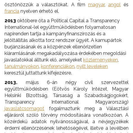
ösztönözzük a választókat. A film
magyar
,
angol
és
francia
nyelven érhető el.
2013
októbere óta a Political Capital a Transparency
International-lel együttműködésben folyamatosan
napirenden tartja a kampányfinanszírozás és a
jelöltállítás alkotta torz rendszer ügyét. A kamupártok
burjánzásának és a közpénzek ellenőrizetlen
kiáramlásának megakadályozása érdekében megoldási
javaslatokkal álltunk elő, amelyeket
közleményeken
,
tanulmányokon
,
konferenciákon
,
nyílt leveleken
keresztül juttattunk kifejezésre.
2013.
május 6-án négy civil szervezettel
együttműködésben (Eötvös Károly Intézet, Magyar
Helsinki Bizottság, Társaság a Szabadságjogokért,
Transparency International Magyarország)
javaslatcsomagot
fogalmaztunk meg a Választási
eljárásról szóló törvény módosítására vonatkozóan. A
közérdekű adatok nyilvánosságával, a névjegyzékek
érdemi ellenőrzésének lehetőségével, illetve a levélben