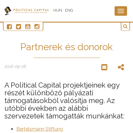
HUN
ENG
Togg
navig
Partnerek és donorok
2016-09-06
A Political Capital projektjeinek egy
részét különböző pályázati
támogatásokból valósítja meg. Az
utóbbi években az alábbi
szervezetek támogatták munkánkat:
Bertelsmann Stiftung