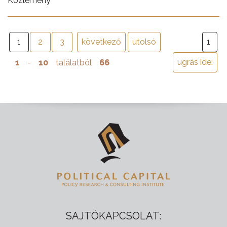
Közlemény
1
2
3
következő
utolsó
1
-
10
találatból
66
SAJTÓKAPCSOLAT: