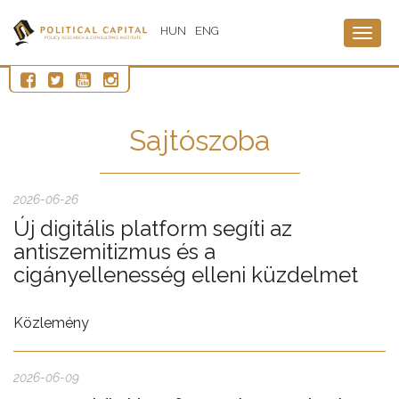
HUN
ENG
Togg
navig
Sajtószoba
2026-06-26
Új digitális platform segíti az
antiszemitizmus és a
cigányellenesség elleni küzdelmet
Közlemény
2026-06-09