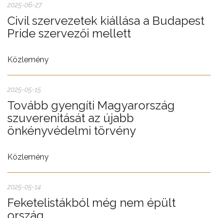
2025-06-27
Civil szervezetek kiállása a Budapest
Pride szervezői mellett
Közlemény
2025-05-15
Tovább gyengíti Magyarország
szuverenitását az újabb
önkényvédelmi törvény
Közlemény
2025-05-14
Feketelistákból még nem épült
ország