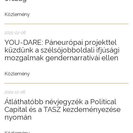
Közlemény
2025-02-06
YOU-DARE: Páneurópai projekttel
küzdünk a szélsőjobboldali ifjúsági
mozgalmak gendernarratívái ellen
Közlemény
2024-12-06
Átláthatóbb névjegyzék a Political
Capital és a TASZ kezdeményezése
nyomán