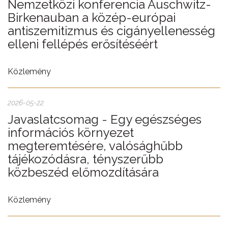
Nemzetközi konferencia Auschwitz-
Birkenauban a közép-európai
antiszemitizmus és cigányellenesség
elleni fellépés erősítéséért
Közlemény
2026-05-22
Javaslatcsomag - Egy egészséges
információs környezet
megteremtésére, valósághűbb
tájékozódásra, tényszerűbb
közbeszéd előmozdítására
Közlemény