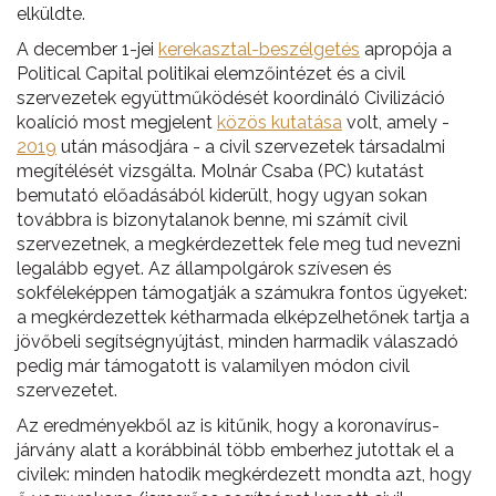
elküldte.
A december 1-jei
kerekasztal-beszélgetés
apropója a
Political Capital politikai elemzőintézet és a civil
szervezetek együttműködését koordináló Civilizáció
koalíció most megjelent
közös kutatása
volt, amely -
2019
után másodjára - a civil szervezetek társadalmi
megítélését vizsgálta. Molnár Csaba (PC) kutatást
bemutató előadásából kiderült, hogy ugyan sokan
továbbra is bizonytalanok benne, mi számít civil
szervezetnek, a megkérdezettek fele meg tud nevezni
legalább egyet. Az állampolgárok szívesen és
sokféleképpen támogatják a számukra fontos ügyeket:
a megkérdezettek kétharmada elképzelhetőnek tartja a
jövőbeli segítségnyújtást,
minden harmadik válaszadó
pedig már támogatott is valamilyen módon civil
szervezetet.
Az eredményekből az is kitűnik, hogy a koronavírus-
járvány alatt a korábbinál több emberhez jutottak el a
civilek: minden hatodik megkérdezett mondta azt, hogy