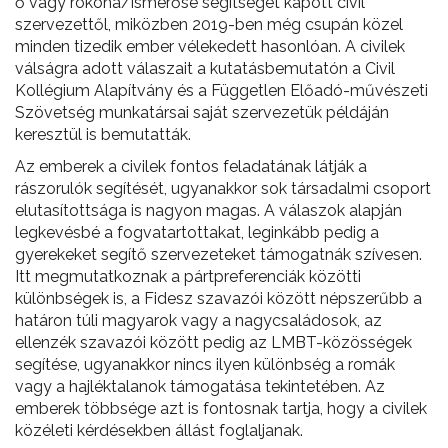
ő vagy rokona/ismerőse segítséget kapott civil
szervezettől, miközben 2019-ben még csupán közel
minden tizedik ember vélekedett hasonlóan. A civilek
válságra adott válaszait a kutatásbemutatón a Civil
Kollégium Alapítvány és a Független Előadó-művészeti
Szövetség munkatársai saját szervezetük példáján
keresztül is bemutatták.
Az emberek a civilek fontos feladatának látják a
rászorulók segítését, ugyanakkor sok társadalmi csoport
elutasítottsága is nagyon magas. A
válaszok alapján
legkevésbé a fogvatartottakat, leginkább pedig a
gyerekeket segítő szervezeteket támogatnák szívesen.
Itt megmutatkoznak a pártpreferenciák közötti
különbségek is, a Fidesz szavazói között népszerűbb a
határon túli magyarok vagy a nagycsaládosok, az
ellenzék szavazói között pedig az LMBT-közösségek
segítése, ugyanakkor nincs ilyen különbség a romák
vagy a hajléktalanok támogatása tekintetében. Az
emberek többsége azt is fontosnak tartja, hogy a civilek
közéleti kérdésekben állást foglaljanak.