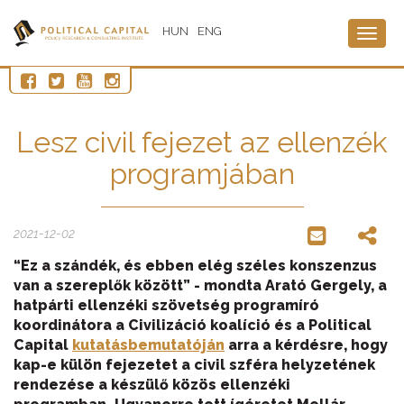
HUN
ENG
Togg
navig
Lesz civil fejezet az ellenzék
programjában
2021-12-02
“Ez a szándék, és ebben elég széles konszenzus
van a szereplők között” - mondta Arató Gergely, a
hatpárti ellenzéki szövetség programíró
koordinátora a Civilizáció koalíció és a Political
Capital
kutatásbemutatóján
arra a kérdésre, hogy
kap-e külön fejezetet a civil szféra helyzetének
rendezése a készülő közös ellenzéki