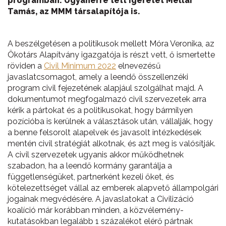
programban. Ugyanerre tett ígéretet Mellár
Tamás, az MMM társalapítója is.
A beszélgetésen a politikusok mellett Móra Veronika, az
Ökotárs Alapítvány igazgatója is részt vett, ő ismertette
röviden a
Civil Minimum 2022
elnevezésű
javaslatcsomagot, amely a leendő összellenzéki
program civil fejezetének alapjául szolgálhat majd. A
dokumentumot megfogalmazó civil szervezetek arra
kérik a pártokat és a politikusokat, hogy bármilyen
pozícióba is kerülnek a választások után, vállalják, hogy
a benne felsorolt alapelvek és javasolt intézkedések
mentén civil stratégiát alkotnak, és azt meg is valósítják.
A civil szervezetek ugyanis akkor működhetnek
szabadon, ha a leendő kormány garantálja a
függetlenségüket, partnerként kezeli őket, és
kötelezettséget vállal az emberek alapvető állampolgári
jogainak megvédésére. A javaslatokat a Civilizáció
koalíció már korábban minden, a közvélemény-
kutatásokban legalább 1 százalékot elérő pártnak