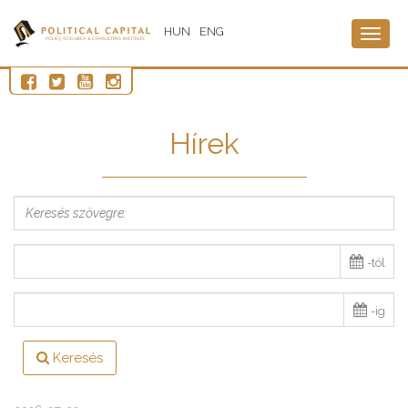
HUN
ENG
Togg
navig
Hírek
-tól
-ig
Keresés