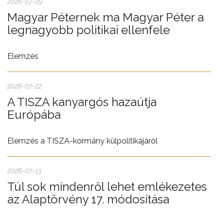
2026-07-29
Magyar Péternek ma Magyar Péter a
legnagyobb politikai ellenfele
Elemzés
2026-07-22
A TISZA kanyargós hazaútja
Európába
Elemzés a TISZA-kormány külpolitikájáról
2026-07-13
Túl sok mindenről lehet emlékezetes
az Alaptörvény 17. módosítása