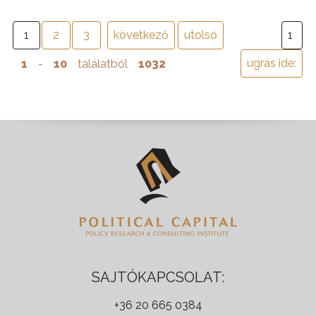
1
2
3
következő
utolsó
1
-
10
találatból
1032
SAJTÓKAPCSOLAT:
+36 20 665 0384