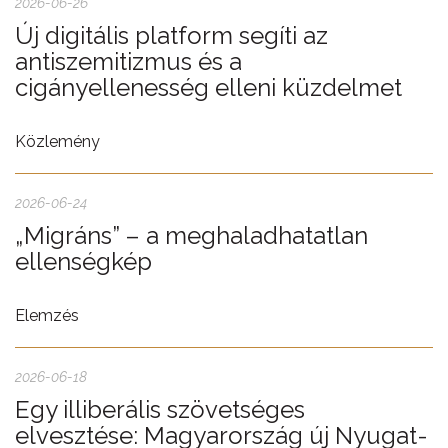
2026-06-26
Új digitális platform segíti az
antiszemitizmus és a
cigányellenesség elleni küzdelmet
Közlemény
2026-06-24
„Migráns” – a meghaladhatatlan
ellenségkép
Elemzés
2026-06-18
Egy illiberális szövetséges
elvesztése: Magyarország új Nyugat-