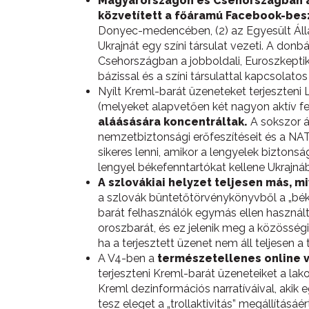
Magyarországon és Csehországban a l
közvetített a főáramú Facebook-be
Donyec-medencében, (2) az Egyesült Államo
Ukrajnát egy színi társulat vezeti. A don
Csehországban a jobboldali, Euroszkepti
bázissal és a színi társulattal kapcsola
Nyílt Kreml-barát üzeneteket terjeszteni
(melyeket alapvetően két nagyon aktív fe
aláásására koncentráltak.
A sokszor á
nemzetbiztonsági erőfeszítéseit és a NA
sikeres lenni, amikor a lengyelek biztons
lengyel békefenntartókat kellene Ukrajnáb
A szlovákiai helyzet teljesen más, m
a szlovák büntetőtörvénykönyvből a „bék
barát felhasználók egymás ellen használ
oroszbarát, és ez jelenik meg a közösségi
ha a terjesztett üzenet nem áll teljesen a
A V4-ben a
természetellenes online v
terjeszteni Kreml-barát üzeneteiket a la
Kreml dezinformációs narratíváival, akik 
tesz eleget a „trollaktivitás” megállítás