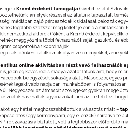
bbsége a
Kreml érdekeit támogatja
(kivétel ez alól Szlováki
öztethetünk, amelyek részesei az általunk tapasztalt termés
zösségi médiában zajló párbeszédek kisiklatását célozzák eg
egnek legalább százszor meg kellett jelennie a mintánkban. H
 akik nemzetközi aktorok (főként a Kreml) érdekeit képviselik
eretnék meggyőzni a többi felhasználót saját igazukról, és eb
egram csoportokban koordinálják.
űleg csak időnként találkoznak olyan véleményekkel, amelyek
tentikus online aktivitásban részt vevő felhasználók 
r is, jelenleg kevés reális magyarázatot látunk arra, hogy miér
Facebook-bejegyzések sokasága alatt. Másodszor, egyes prof
tésének legaktívabb napjaiban, munkaidőben is folyamatosan
elül. Negyedszer, az átmásolt szövegeket gyakran megelőzt
asználók használták ugyanazokat, ami azt feltételezi, hogy 
szakot egy héttel meghosszabbítottuk a választás miatt –
tap
l kapcsolatos (egy kormánypárti, egy ellenzéki) narratíva fel
re szavazásra biztatott, volt a legtöbbször előforduló ma