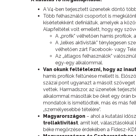
A V4-ben terjesztett üzenetek döntő tö
Több felhasználói csoportot is megkülönb
kísérletekként definiáltuk, amelyek a kö
Alapfeltétel volt emellett, hogy egy szöv
A „profik” vélhetően hamis profilok,
A „lelkes aktivisták” ténylegesen sz
vélhetően zárt Facebook- vagy Tel
Az „átlagos felhasználók” valószín
egy-egy alkalommal.
Van okunk feltételezni, hogy az inau
hamis profilok feltűnése mellett is. Előszö
százai pont ugyanazt a másolt szöveget 
vettek. Harmadszor, az üzenetek terjesz
alkalommal másolták be őket egy órán b
mondatok is ismétlődtek, más és más felh
„személyesebbé tételére”.
Magyarországon
– ahol a kutatási idő
trollaktivitást
, amit két, választásokka
béke megőrzése érdekében a Fidesz-KDNP-