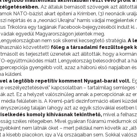
egtöbb inautentikus aktivitásban részt vevő profil 
szélgetésekben.
Az általuk bemásolt szövegek azt állították
k NATO-bázist akart építeni a Krímben, (3) neonácik uralják 
bászi népirtás és a „neonáci Ukrajna” hamis vádjai megjelente
kus Trikolóra egy tagjának Facebook-bejegyzéséből indult ki
tos vádak egyedül Magyarországon jelentek meg.
 Lengyelországban nem sok sikerrel kecsegtető stratégia.
A l
lhasználó közvetített)
főleg a társadalmi feszültségek 
tmásolt és terjesztett üzenetek azt állították, hogy a korm
TO-együttműködés miatt Lengyelország belesodródhat a hábo
ágpercepciója gyengébb volt, azaz a háború első napjaiban és
a küldeni.
ivel a legtöbb repetitív komment Nyugat-barát volt.
Eg
e veszélyeztetésével” kapcsolatban – tartalmilag semleges v
ták azt. Ez a helyzet valószínűleg annak a percepciónak az
 média felületein is. A Kreml-párti dezinformáció elleni küzd
 tényszerűség talaján (ahogy azt az egyik szlovákiai esetben lá
iselkedés komoly kihívásnak tekinthető,
mivel a felhas
kosság széles rétegeiben. Mivel gyakran főáramú médiumok old
egyébként nem látnák őket – mert például nem követik az „alt
áért a kisebb piacokon, így a V4 országaiban sem. Sokkal való