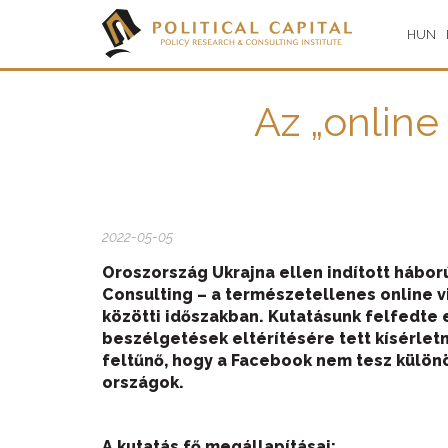
HUN
Az „online 
2022-05-05
Oroszország Ukrajna ellen indított háborúj
Consulting – a természetellenes online vi
közötti időszakban. Kutatásunk felfedte 
beszélgetések eltérítésére tett kísérlet
feltűnő, hogy a Facebook nem tesz különös
országok.
A kutatás fő megállapításai: