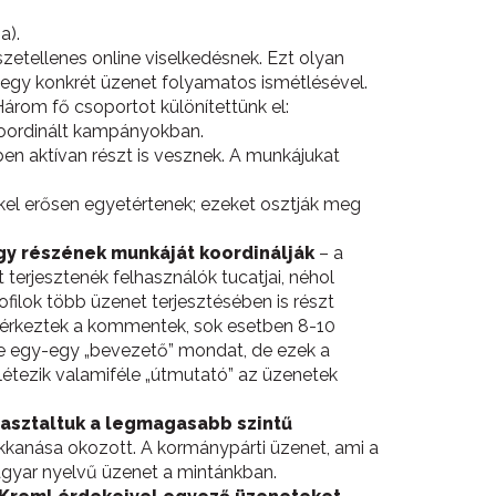
a).
zetellenes online viselkedésnek. Ezt olyan
y-egy konkrét üzenet folyamatos ismétlésével.
árom fő csoportot különítettünk el:
 koordinált kampányokban.
ben aktívan részt is vesznek. A munkájukat
kel erősen egyetértenek; ezeket osztják meg
egy részének munkáját koordinálják
– a
t terjesztenék felhasználók tucatjai, néhol
ilok több üzenet terjesztésében is részt
 érkeztek a kommentek, sok esetben 8-10
e egy-egy „bevezető” mondat, de ezek a
létezik valamiféle „útmutató” az üzenetek
asztaltuk a legmagasabb szintű
bukkanása okozott. A kormánypárti üzenet, ami a
gyar nyelvű üzenet a mintánkban.