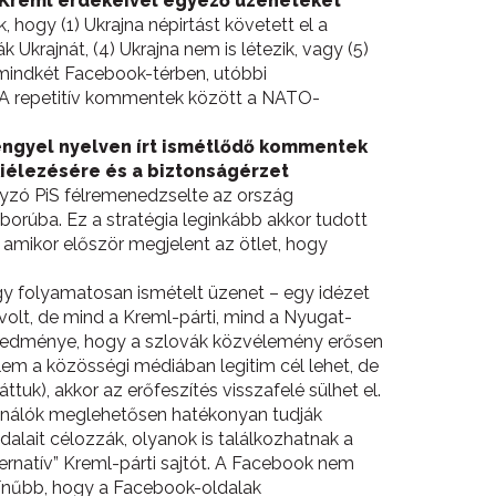
a Kreml érdekeivel egyező üzeneteket
, hogy (1) Ukrajna népirtást követett el a
Ukrajnát, (4) Ukrajna nem is létezik, vagy (5)
k mindkét Facebook-térben, utóbbi
. A repetitív kommentek között a NATO-
engyel nyelven írt ismétlődő kommentek
kiélezésére és a biztonságérzet
ányzó PiS félremenedzselte az ország
rúba. Ez a stratégia leginkább akkor tudott
 amikor először megjelent az ötlet, hogy
y folyamatosan ismételt üzenet – egy idézet
olt, de mind a Kreml-párti, mind a Nyugat-
 eredménye, hogy a szlovák közvélemény erősen
elem a közösségi médiában legitim cél lehet, de
ttuk), akkor az erőfeszítés visszafelé sülhet el.
ználók meglehetősen hatékonyan tudják
alait célozzák, olyanok is találkozhatnak a
ernatív” Kreml-párti sajtót. A Facebook nem
színűbb, hogy a Facebook-oldalak