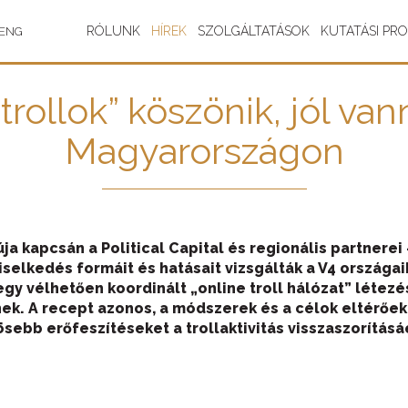
RÓLUNK
HÍREK
SZOLGÁLTATÁSOK
KUTATÁSI PR
ENG
trollok” köszönik, jól va
Magyarországon
a kapcsán a Political Capital és regionális partnerei –
selkedés formáit és hatásait vizsgálták a V4 országaib
egy vélhetően koordinált „online troll hálózat” létez
nek. A recept azonos, a módszerek és a célok eltérőek
ebb erőfeszítéseket a trollaktivitás visszaszorításáé