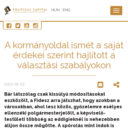
HUN
ENG
Togg
navig
A kormányoldal ismét a saját
érdekei szerint hajlított a
választási szabályokon
2023-05-23
Bár látszólag csak kissúlyú módosításokat
eszközölt, a Fidesz arra játszhat, hogy azokban a
városokban, ahol lesz közös, győzelemre esélyes
ellenzéki polgármesterjelölt, a képviselő-
testületi többség az eddigieknél is nehezebben
álljon össze mögötte. A spórolás mint indok is