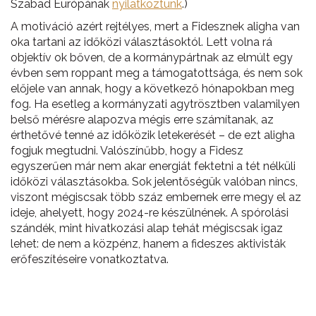
Szabad Európának
nyilatkoztunk
.)
A motiváció azért rejtélyes, mert a Fidesznek aligha van
oka tartani az időközi választásoktól. Lett volna rá
objektív ok bőven, de a kormánypártnak az elmúlt egy
évben sem roppant meg a támogatottsága, és nem sok
előjele van annak, hogy a következő hónapokban meg
fog. Ha esetleg a kormányzati agytrösztben valamilyen
belső mérésre alapozva mégis erre számítanak, az
érthetővé tenné az időközik letekerését – de ezt aligha
fogjuk megtudni. Valószínűbb, hogy a Fidesz
egyszerűen már nem akar energiát fektetni a tét nélküli
időközi választásokba. Sok jelentőségük valóban nincs,
viszont mégiscsak több száz embernek erre megy el az
ideje, ahelyett, hogy 2024-re készülnének. A spórolási
szándék, mint hivatkozási alap tehát mégiscsak igaz
lehet: de nem a közpénz, hanem a fideszes aktivisták
erőfeszítéseire vonatkoztatva.