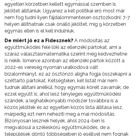
egyetlen körzetben kellett egymással szemben is
jelöltet állítaniuk. Ugyanez a két politikai erő most már
nem fog tudni ilyen fájdalommentesen osztozkodni: 7-7
helyen állíthatnak csak önálló jelöltet, míg 9 körzetben
egymás ellen is el kell indulniuk.
De miért jó ez a Fidesznek?
A módosítás az
együttműködés felé löki az ellenzéki pártokat, ami a
száraz választásmatematika szerint még kedvezhetne
is nekik. Ismerve azonban az ellenzéki pártok között a
2022-es vereség nyomán uralkodóvá vált
bizalomhiányt, ez az ösztönző aligha fogja összekapni a
széttartó pártokat. Kétségtelen, két listát már nem
tudnak állítani anélkül, hogy egymás köreit zavarnák, de
ezzel együtt is, ahol lesz tényleges együttműködési
szándék, a leghatékonyabb módszer továbbra is a
közös jelöltek és az egyetlen közös lista állítása lesz,
márpedig ezt nem nehezíti meg a mai módosítás.
Bizonyosan lesznek helyek, ahol 2024-ben is
megvalósul a széleskörű együttműködés, de a
települések döntő többségében jó eséllyel nem fognak