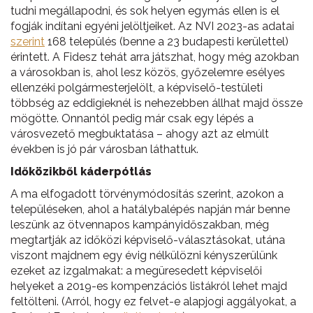
tudni megállapodni, és sok helyen egymás ellen is el
fogják indítani egyéni jelöltjeiket. Az NVI 2023-as adatai
szerint
168 település (benne a 23 budapesti kerülettel)
érintett. A Fidesz tehát arra játszhat, hogy még azokban
a városokban is, ahol lesz közös, győzelemre esélyes
ellenzéki polgármesterjelölt, a képviselő-testületi
többség az eddigieknél is nehezebben állhat majd össze
mögötte. Onnantól pedig már csak egy lépés a
városvezető megbuktatása – ahogy azt az elmúlt
években is jó pár városban láthattuk.
Időközikből káderpótlás
A ma elfogadott törvénymódosítás szerint, azokon a
településeken, ahol a hatálybalépés napján már benne
leszünk az ötvennapos kampányidőszakban, még
megtartják az időközi képviselő-választásokat, utána
viszont majdnem egy évig nélkülözni kényszerülünk
ezeket az izgalmakat: a megüresedett képviselői
helyeket a 2019-es kompenzációs listákról lehet majd
feltölteni. (Arról, hogy ez felvet-e alapjogi aggályokat, a