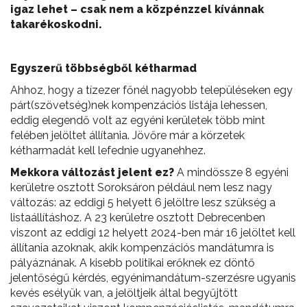
igaz lehet – csak nem a közpénzzel kívánnak
takarékoskodni.
Egyszerű többségből kétharmad
Ahhoz, hogy a tízezer főnél nagyobb településeken egy
párt(szövetség)nek kompenzációs listája lehessen,
eddig elegendő volt az egyéni kerületek több mint
felében jelöltet állítania. Jövőre már a körzetek
kétharmadát kell lefednie ugyanehhez.
Mekkora változást jelent ez?
A mindössze 8 egyéni
kerületre osztott Soroksáron például nem lesz nagy
változás: az eddigi 5 helyett 6 jelöltre lesz szükség a
listaállításhoz. A 23 kerületre osztott Debrecenben
viszont az eddigi 12 helyett 2024-ben már 16 jelöltet kell
állítania azoknak, akik kompenzációs mandátumra is
pályáznának. A kisebb politikai erőknek ez döntő
jelentőségű kérdés, egyénimandátum-szerzésre ugyanis
kevés esélyük van, a jelöltjeik által begyűjtött