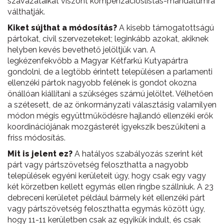
szavazataikat viszont kompenzációslistás-mandátumra
válthatják.
Kiket sújthat a módosítás?
A kisebb támogatottságú
pártokat, civil szervezeteket; leginkább azokat, akiknek
helyben kevés bevethető jelöltjük van. A
legkézenfekvőbb a Magyar Kétfarkú Kutyapártra
gondolni, de a legtöbb érintett településen a parlamenti
ellenzéki pártok nagyobb felének is gondot okozna
önállóan kiállítani a szükséges számú jelöltet. Vélhetően
a szétesett, de az önkormányzati választásig valamilyen
módon mégis együttműködésre hajlandó ellenzéki erők
koordinációjának mozgásterét igyekszik beszűkíteni a
friss módosítás.
Mit is jelent ez?
A hatályos szabályozás szerint két
párt vagy pártszövetség feloszthatta a nagyobb
települések egyéni kerületeit úgy, hogy csak egy vagy
két körzetben kellett egymás ellen ringbe szállniuk. A 23
debreceni kerületet például bármely két ellenzéki párt
vagy pártszövetség feloszthatta egymás között úgy,
hogy 11-11 kerületben csak az egyikük indult, és csak