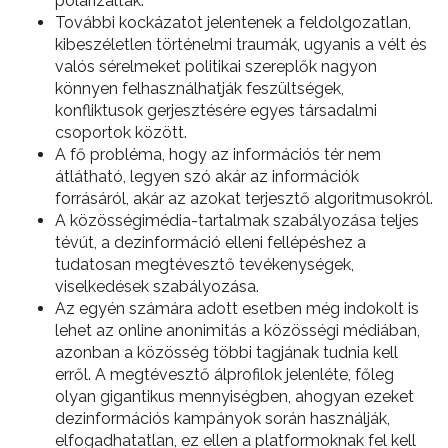
polarizáltak.
További kockázatot jelentenek a feldolgozatlan,
kibeszéletlen történelmi traumák, ugyanis a vélt és
valós sérelmeket politikai szereplők nagyon
könnyen felhasználhatják feszültségek,
konfliktusok gerjesztésére egyes társadalmi
csoportok között.
A fő probléma, hogy az információs tér nem
átlátható, legyen szó akár az információk
forrásáról, akár az azokat terjesztő algoritmusokról.
A közösségimédia-tartalmak szabályozása teljes
tévút, a dezinformáció elleni fellépéshez a
tudatosan megtévesztő tevékenységek,
viselkedések szabályozása.
Az egyén számára adott esetben még indokolt is
lehet az online anonimitás a közösségi médiában,
azonban a közösség többi tagjának tudnia kell
erről. A megtévesztő álprofilok jelenléte, főleg
olyan gigantikus mennyiségben, ahogyan ezeket
dezinformációs kampányok során használják,
elfogadhatatlan, ez ellen a platformoknak fel kell