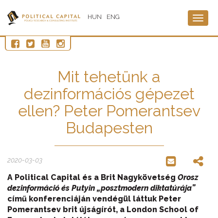
HUN
ENG
Togg
navig
Mit tehetünk a
dezinformációs gépezet
ellen? Peter Pomerantsev
Budapesten
2020-03-03
A Political Capital és a Brit Nagykövetség
Orosz
dezinformáció és Putyin „posztmodern diktatúrája”
című konferenciáján vendégül láttuk Peter
Pomerantsev brit újságírót, a London School of