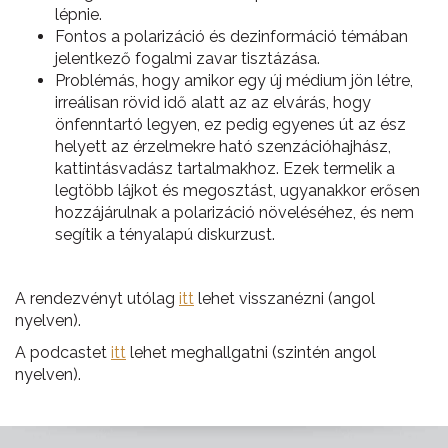
lépnie.
Fontos a polarizáció és dezinformáció témában
jelentkező fogalmi zavar tisztázása.
Problémás, hogy amikor egy új médium jön létre,
irreálisan rövid idő alatt az az elvárás, hogy
önfenntartó legyen, ez pedig egyenes út az ész
helyett az érzelmekre ható szenzációhajhász,
kattintásvadász tartalmakhoz. Ezek termelik a
legtöbb lájkot és megosztást, ugyanakkor erősen
hozzájárulnak a polarizáció növeléséhez, és nem
segítik a tényalapú diskurzust.
A rendezvényt utólag
itt
lehet visszanézni (angol
nyelven).
A podcastet
itt
lehet meghallgatni (szintén angol
nyelven).