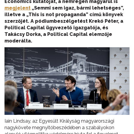
Economics kutatóját, a nemrégen magyarul is
megjelent
„Semmi sem igaz, bármi lehetséges”,
illetve a „This is not propaganda” című könyvek
szerzőjét. A pódiumbeszélgetést Krekó Péter, a
Political Capital ügyvezető igazgatója, és
Takácsy Dorka, a Political Capital elemzője
moderálta.
Iain Lindsay, az Egyesült Királyság magyarországi
nagykövete megnyitóbeszédében a szabályokon