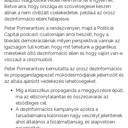
alapuló világpolitika védelmére hívta fel a figyelmet,
illetve arra, hogy országa és szövetségesei készen
állnak a nem civilizált cselekedetek, például az orosz
dezinformáció elleni fellépésre.
Peter Pomerantsev a rendezvényen, majd a Political
Capital podcast-csatornáján arról beszélt, hogy a
liberális demokráciáknak milyen perspektívái vannak az
igazságon túli korban, hogy mit tehetünk a gigantikus
méreteket öltő dezinformáció ellen és hogy vajon van-e
visszaút a cinizmusból.
Peter Pomerantsev bemutatta az orosz dezinformációs
és propagandagépezet működésmódjának jellemzőit és
az általa ajánlott védekezési lehetőségeket.
Míg a klasszikus propaganda a meggyőzésre épült,
ma az elbizonytalanítás és összezavarás az
elsődleges cél.
A dezinformációs kampányok azokra a
társadalmakra különösen nagy veszélyt jelentenek,
ahol általános a bizalmatlanság, és alapvetően