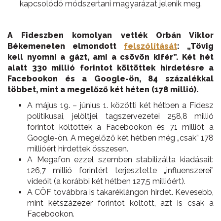
kapcsolódó módszertani magyarázat jelenik meg.
A Fideszben komolyan vették Orbán Viktor
Békemeneten elmondott
felszólítását
: „Tövig
kell nyomni a gázt, ami a csövön kifér”. Két hét
alatt 330 millió forintot költöttek hirdetésre a
Facebookon és a Google-ön, 84 százalékkal
többet, mint a megelőző két héten (178 millió).
A május 19. – június 1. közötti két hétben a Fidesz
politikusai, jelöltjei, tagszervezetei 258,8 millió
forintot költöttek a Facebookon és 71 milliót a
Google-ön. A megelőző két hétben még „csak” 178
millióért hirdettek összesen.
A Megafon ezzel szemben stabilizálta kiadásait:
126,7 millió forintért terjesztette „influenszerei”
videóit (a korábbi két hétben 127,5 millióért).
A CÖF továbbra is takaréklángon hirdet. Kevesebb,
mint kétszázezer forintot költött, azt is csak a
Facebookon.