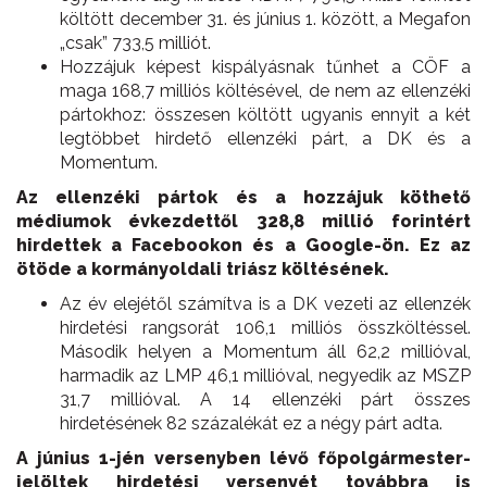
költött december 31. és június 1. között, a Megafon
„csak” 733,5 milliót.
Hozzájuk képest kispályásnak tűnhet a CÖF a
maga 168,7 milliós költésével, de nem az ellenzéki
pártokhoz: összesen költött ugyanis ennyit a két
legtöbbet hirdető ellenzéki párt, a DK és a
Momentum.
Az ellenzéki pártok és a hozzájuk köthető
médiumok évkezdettől 328,8 millió forintért
hirdettek a Facebookon és a Google-ön. Ez az
ötöde a kormányoldali triász költésének.
Az év elejétől számítva is a DK vezeti az ellenzék
hirdetési rangsorát 106,1 milliós összköltéssel.
Második helyen a Momentum áll 62,2 millióval,
harmadik az LMP 46,1 millióval, negyedik az MSZP
31,7 millióval. A 14 ellenzéki párt összes
hirdetésének 82 százalékát ez a négy párt adta.
A június 1-jén versenyben lévő főpolgármester-
jelöltek hirdetési versenyét továbbra is