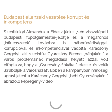
Budapest ellenzéki vezetése korrupt és
inkompetens
Szentkirályi Alexandra, a Fidesz június 7-én visszalépett
budapesti főpolgármester-jelöltje és a megafonos
„influenszerek” továbbra is háborúpártisággal,
korrupcióval és inkompetenciával vádolta Karácsony
Gergelyt, aki szerintük Gyurcsány Ferenc „bábjaként” a
város problémáinak megoldása helyett azzal volt
elfoglalva, hogy a „Gyurcsány-fiókákat” etesse, és velük
„kirabolják a Városházát”. Ebben a kampányban minőségi
ugrást jelent a Karácsony Gergelyt „bébi Gyurcsányként”
ábrázoló képregény-videó.