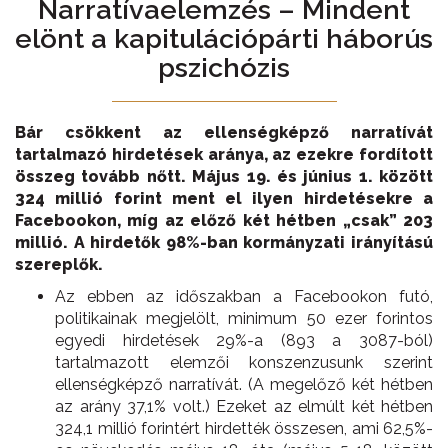
Narratívaelemzés – Mindent
elönt a kapitulációpárti háborús
pszichózis
Bár csökkent az ellenségképző narratívát
tartalmazó hirdetések aránya, az ezekre fordított
összeg tovább nőtt. Május 19. és június 1. között
324 millió forint ment el ilyen hirdetésekre a
Facebookon, míg az előző két hétben „csak” 203
millió. A hirdetők 98%-ban kormányzati irányítású
szereplők.
Az ebben az időszakban a Facebookon futó,
politikainak megjelölt, minimum 50 ezer forintos
egyedi hirdetések 29%-a (893 a 3087-ból)
tartalmazott elemzői konszenzusunk szerint
ellenségképző narratívát. (A megelőző két hétben
az arány 37,1% volt.) Ezeket az elmúlt két hétben
324,1 millió forintért hirdették összesen, ami 62,5%-