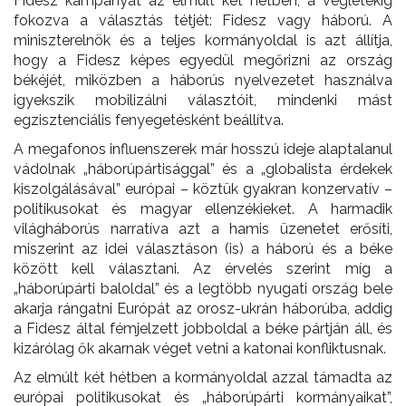
Fidesz kampányát az elmúlt két hétben, a végletekig
fokozva a választás tétjét: Fidesz vagy háború. A
miniszterelnök és a teljes kormányoldal is azt állítja,
hogy a Fidesz képes egyedül megőrizni az ország
békéjét, miközben a háborús nyelvezetet használva
igyekszik mobilizálni választóit, mindenki mást
egzisztenciális fenyegetésként beállítva.
A megafonos influenszerek már hosszú ideje alaptalanul
vádolnak „háborúpártisággal” és a „globalista érdekek
kiszolgálásával” európai – köztük gyakran konzervatív –
politikusokat és magyar ellenzékieket. A harmadik
világháborús narratíva azt a hamis üzenetet erősíti,
miszerint az idei választáson (is) a háború és a béke
között kell választani. Az érvelés szerint míg a
„háborúpárti baloldal” és a legtöbb nyugati ország bele
akarja rángatni Európát az orosz-ukrán háborúba, addig
a Fidesz által fémjelzett jobboldal a béke pártján áll, és
kizárólag ők akarnak véget vetni a katonai konfliktusnak.
Az elmúlt két hétben a kormányoldal azzal támadta az
európai politikusokat és „háborúpárti kormányaikat”,