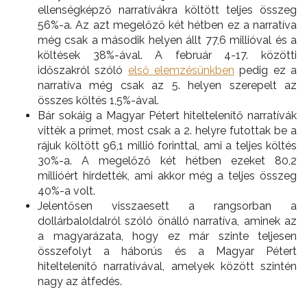
ellenségképző narratívákra költött teljes összeg
56%-a. Az azt megelőző két hétben ez a narratíva
még csak a második helyen állt 77,6 millióval és a
költések 38%-ával. A február 4-17. közötti
időszakról szóló
első elemzésünkben
pedig ez a
narratíva még csak az 5. helyen szerepelt az
összes költés 1,5%-ával.
Bár sokáig a Magyar Pétert hiteltelenítő narratívák
vitték a prímet, most csak a 2. helyre futottak be a
rájuk költött 96,1 millió forinttal, ami a teljes költés
30%-a. A megelőző két hétben ezeket 80,2
millióért hirdették, ami akkor még a teljes összeg
40%-a volt.
Jelentősen visszaesett a rangsorban a
dollárbaloldalról szóló önálló narratíva, aminek az
a magyarázata, hogy ez már szinte teljesen
összefolyt a háborús és a Magyar Pétert
hiteltelenítő narratívával, amelyek között szintén
nagy az átfedés.