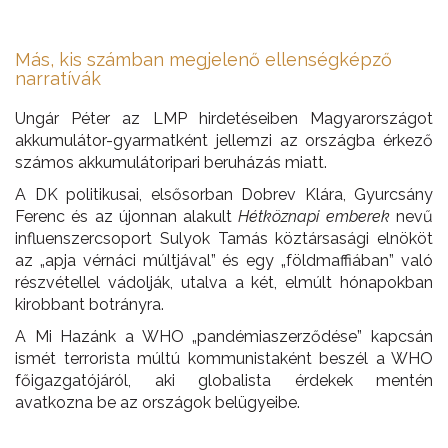
Más, kis számban megjelenő ellenségképző
narratívák
Ungár Péter az LMP hirdetéseiben Magyarországot
akkumulátor-gyarmatként jellemzi az országba érkező
számos akkumulátoripari beruházás miatt.
A DK politikusai, elsősorban Dobrev Klára, Gyurcsány
Ferenc és az újonnan alakult
Hétköznapi emberek
nevű
influenszercsoport Sulyok Tamás köztársasági elnököt
az „apja vérnáci múltjával” és egy „földmaffiában” való
részvétellel vádolják, utalva a két, elmúlt hónapokban
kirobbant botrányra.
A Mi Hazánk a WHO „pandémiaszerződése” kapcsán
ismét terrorista múltú kommunistaként beszél a WHO
főigazgatójáról, aki globalista érdekek mentén
avatkozna be az országok belügyeibe.