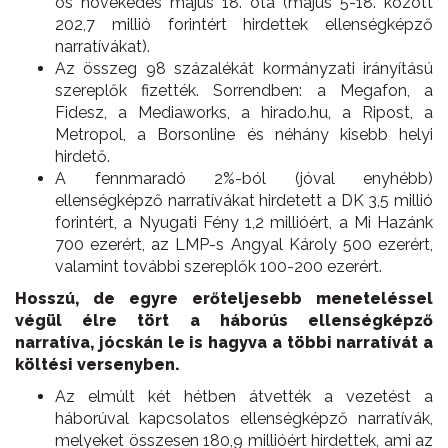
os növekedés május 18. óta (május 5-18. között
202,7 millió forintért hirdettek ellenségképző
narratívákat).
Az összeg 98 százalékát kormányzati irányítású
szereplők fizették. Sorrendben: a Megafon, a
Fidesz, a Mediaworks, a hirado.hu, a Ripost, a
Metropol, a Borsonline és néhány kisebb helyi
hirdető.
A fennmaradó 2%-ból (jóval enyhébb)
ellenségképző narratívákat hirdetett a DK 3,5 millió
forintért, a Nyugati Fény 1,2 millióért, a Mi Hazánk
700 ezerért, az LMP-s Angyal Károly 500 ezerért,
valamint további szereplők 100-200 ezerért.
Hosszú, de egyre erőteljesebb meneteléssel
végül élre tört a háborús ellenségképző
narratíva, jócskán le is hagyva a többi narratívát a
költési versenyben.
Az elmúlt két hétben átvették a vezetést a
háborúval kapcsolatos ellenségképző narratívák,
melyeket összesen 180,9 millióért hirdettek, ami az