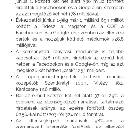
június 1. közötti két hét alatt 330 millió forintért
hirdettek a Facebookon és a Google-ön, szemben
az azt megelőző két hét 178 milliójával.
Évkezdettől június 1-jéig már 1 milliárd 693 milliót
költött a Fidesz, a Megafon és a CÖF a
Facebookon és a Google-ön, szemben az ellenzéki
pártok és a hozzájuk köthető médiumok 328,8
milliójával.
A kormányzati irányítású médiumok is feljebb
kapcsoltak: 248 millióért hirdettek az elmúlt két
hétben a Facebookon és a Google-ön, míg az azt
megelőző két hétben „csak” 125,1 millióért.
A főpolgármester-jelöltek költései március
közepétől: Szentkirályi 100,4, Vitézy 38,1,
Karácsony 12,6 millió.
Bár az elmúlt kétszer két hét alatt 37-ről 29%-ra
csökkent az ellenségképző narratívát tartalmazó
hirdetések aránya, az ezekre fordított összeg
62,5%-kal nőtt (203-ról 324 millió forintra).
Az ellenségképző narratívák 98%-áért a
kormányzati szereplők felelősek, az ellenzéki