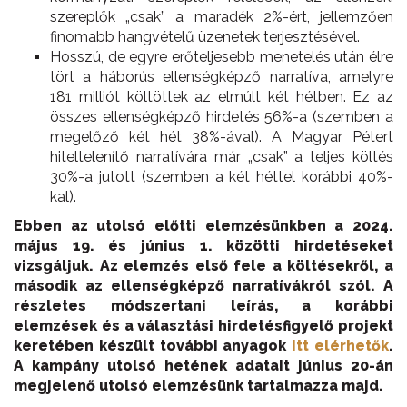
szereplők „csak” a maradék 2%-ért, jellemzően
finomabb hangvételű üzenetek terjesztésével.
Hosszú, de egyre erőteljesebb menetelés után élre
tört a háborús ellenségképző narratíva, amelyre
181 milliót költöttek az elmúlt két hétben. Ez az
összes ellenségképző hirdetés 56%-a (szemben a
megelőző két hét 38%-ával). A Magyar Pétert
hiteltelenítő narratívára már „csak” a teljes költés
30%-a jutott (szemben a két héttel korábbi 40%-
kal).
Ebben az utolsó előtti elemzésünkben a 2024.
május 19. és június 1. közötti hirdetéseket
vizsgáljuk. Az elemzés első fele a költésekről, a
második az ellenségképző narratívákról szól. A
részletes módszertani leírás, a korábbi
elemzések és a választási hirdetésfigyelő projekt
keretében készült további anyagok
itt elérhetők
.
A kampány utolsó hetének adatait június 20-án
megjelenő utolsó elemzésünk tartalmazza majd.