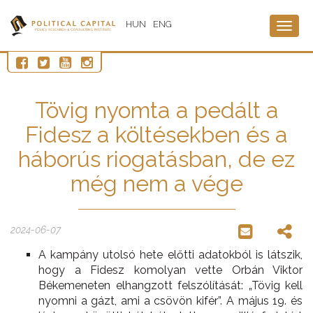
HUN
ENG
Togg
navig
Tövig nyomta a pedált a
Fidesz a költésekben és a
háborús riogatásban, de ez
még nem a vége
2024-06-07
A kampány utolsó hete előtti adatokból is látszik,
hogy a Fidesz komolyan vette Orbán Viktor
Békemeneten elhangzott felszólítását: „Tövig kell
nyomni a gázt, ami a csövön kifér”. A május 19. és