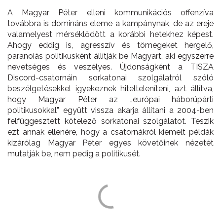
A Magyar Péter elleni kommunikációs offenzíva
továbbra is domináns eleme a kampánynak, de az ereje
valamelyest mérséklődött a korábbi hetekhez képest.
Ahogy eddig is, agresszív és tömegeket hergelő,
paranoiás politikusként állítják be Magyart, aki egyszerre
nevetséges és veszélyes. Újdonságként a TISZA
Discord-csatornáin sorkatonai szolgálatról szóló
beszélgetésekkel igyekeznek hitelteleníteni, azt állítva,
hogy Magyar Péter az „európai háborúpárti
politikusokkal” együtt vissza akarja állítani a 2004-ben
felfüggesztett kötelező sorkatonai szolgálatot. Teszik
ezt annak ellenére, hogy a csatornákról kiemelt példák
kizárólag Magyar Péter egyes követőinek nézetét
mutatják be, nem pedig a politikusét.