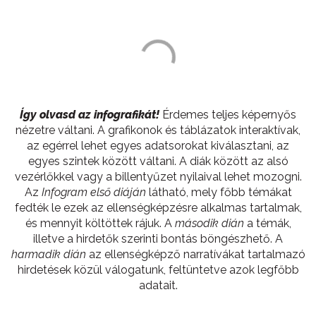
Így olvasd az infografikát!
Érdemes teljes képernyős
nézetre váltani. A grafikonok és táblázatok interaktívak,
az egérrel lehet egyes adatsorokat kiválasztani, az
egyes szintek között váltani. A diák között az alsó
vezérlőkkel vagy a billentyűzet nyilaival lehet mozogni.
Az
Infogram első diáján
látható, mely főbb témákat
fedték le ezek az ellenségképzésre alkalmas tartalmak,
és mennyit költöttek rájuk. A
második dián
a témák,
illetve a hirdetők szerinti bontás böngészhető. A
harmadik dián
az ellenségképző narratívákat tartalmazó
hirdetések közül válogatunk, feltüntetve azok legfőbb
adatait.