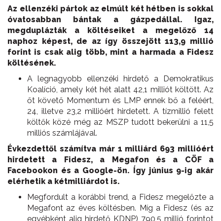
Az ellenzéki pártok az elmúlt két hétben is sokkal
óvatosabban bántak a gázpedállal. Igaz,
megduplázták a költéseiket a megelőző 14
naphoz képest, de az így összejött 113,9 millió
forint is csak alig több, mint a harmada a Fidesz
költésének.
A legnagyobb ellenzéki hirdető a Demokratikus
Koalíció, amely két hét alatt 42,1 milliót költött. Az
őt követő Momentum és LMP ennek bő a feléért,
24, illetve 23,2 millióért hirdetett. A tízmillió felett
költők közé még az MSZP tudott bekerülni a 11,5
milliós számlájával.
Évkezdettől számítva már 1 milliárd 693 millióért
hirdetett a Fidesz, a Megafon és a CÖF a
Facebookon és a Google-ön. Így június 9-ig akár
elérhetik a kétmilliárdot is.
Megfordult a korábbi trend, a Fidesz megelőzte a
Megafont az éves költésben. Míg a Fidesz (és az
egyébként alig hirdető KDNP) 790,5 millió forintot