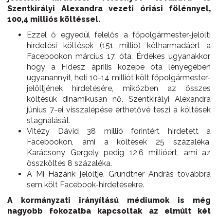
Szentkirályi Alexandra vezeti óriási fölénnyel,
100,4 milliós költéssel.
Ezzel ő egyedül felelős a főpolgármester-jelölti
hirdetési költések (151 millió) kétharmadáért a
Facebookon március 17. óta. Érdekes ugyanakkor,
hogy a Fidesz április közepe óta lényegében
ugyanannyit, heti 10-14 milliót költ főpolgármester-
jelöltjének hirdetésére, miközben az összes
költésük dinamikusan nő. Szentkirályi Alexandra
június 7-ei visszalépése érthetővé teszi a költések
stagnálását.
Vitézy Dávid 38 millió forintért hirdetett a
Facebookon, ami a költések 25 százaléka,
Karácsony Gergely pedig 12,6 millióért, ami az
összköltés 8 százaléka.
A Mi Hazánk jelöltje, Grundtner András továbbra
sem költ Facebook-hirdetésekre.
A kormányzati irányítású médiumok is még
nagyobb fokozatba kapcsoltak az elmúlt két