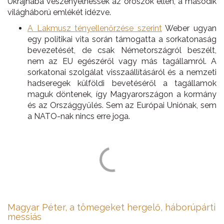
Ukrajnába veszényelhessék az oroszok ellen, a második
világháború emlékét idézve.
A Lakmusz tényellenőrzése szerint
Weber ugyan
egy politikai vita során támogatta a sorkatonaság
bevezetését, de csak Németországról beszélt,
nem az EU egészéről vagy más tagállamról. A
sorkatonai szolgálat visszaállításáról és a nemzeti
hadseregek külföldi bevetéséről a tagállamok
maguk döntenek, így Magyarországon a kormány
és az Országgyűlés. Sem az Európai Uniónak, sem
a NATO-nak nincs erre joga.
Magyar Péter, a tömegeket hergelő, háborúpárti
messiás