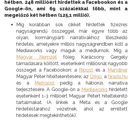
hétben. 248 millióért hirdettek a Facebookon és a
Google-ön, ami 69 százalékkal több, mint a
megelőző két hétben (125,1 millió).
Míg korábban sok cikket hirdettek tízezres
nagyságrendű összeggel, már egyre több az
olyan, kormánypárti narratívákhoz illeszkedő
hirdetés, amelyekre milliós nagyságrendben költ a
Mediaworks vagy maguk a médiumok. Míg a
Magyar Nemzet
főleg Karácsony Gergely
támadására költött, esetenként milliósnál nagyobb
összeget a Facebookon; a
Ripost
és a
Mandiner
Magyar Péter hiteltelenítésére; az
Origo
, a
hirado.hu
és a
Metropol
pedig a háborús narratíva
terjesztésére. A Google-ön a
Mediaworks
hirdetett
esetenként 1-3 millióért Magyar Pétert hiteltelenítő
tartalmakat. (A linkek a Meta és a Google
hirdetéstárához vezetnek, ahol az említett
hirdetések megtekinthetők).