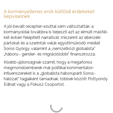
A kormányellenes erők külföldi érdekeket
képviselnek
A jól bevált recepten ezúttal sem változtattak: a
kormányoldal továbbra is terjeszti azt az elmúlt másfél-
két évben felépített narratívát, miszerint az ellenzéki
pártokat és a szerintük velük együttműködő médiát
Soros György, valamint a „nemzetközi globalista”
„háború-, gender- és migrációlobbi” finanszírozza.
Kisebb újdonságnak számít, hogy a megafonos
megmondóemberek már politikai kommentátor-
influenszereket is a „globalista háborúpárti Soros-
hálózat” tagjaiként támadnak, többek között Pottyondy
Edinát vagy a Fókusz Csoportot.