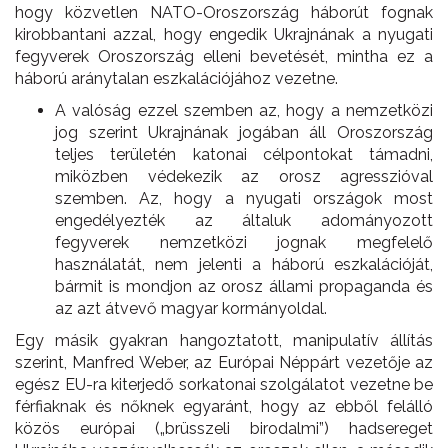
hogy közvetlen NATO-Oroszország háborút fognak
kirobbantani azzal, hogy engedik Ukrajnának a nyugati
fegyverek Oroszország elleni bevetését, mintha ez a
háború aránytalan eszkalációjához vezetne.
A valóság ezzel szemben az, hogy a nemzetközi
jog szerint Ukrajnának jogában áll Oroszország
teljes területén katonai célpontokat támadni,
miközben védekezik az orosz agresszióval
szemben. Az, hogy a nyugati országok most
engedélyezték az általuk adományozott
fegyverek nemzetközi jognak megfelelő
használatát, nem jelenti a háború eszkalációját,
bármit is mondjon az orosz állami propaganda és
az azt átvevő magyar kormányoldal.
Egy másik gyakran hangoztatott, manipulatív állítás
szerint, Manfred Weber, az Európai Néppárt vezetője az
egész EU-ra kiterjedő sorkatonai szolgálatot vezetne be
férfiaknak és nőknek egyaránt, hogy az ebből felálló
közös európai („brüsszeli birodalmi”) hadsereget