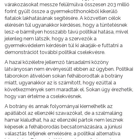
várakozásokat messze felülmúlva összesen 203 millió
forint gyűlt össze a gyermekotthonokból kikerülő
fiatalok lakhatásának segítésére. A közvetlen célok
elérésén túl ugyanakkor kérdéses, hogy a tüntetésnek
lesz-e bármilyen hosszabb távú politikai hatása, mivel
jelenleg nem látszik, hogy a szervezők a
gyermekvédelem kérdésén túl ki akarják-e futtatni a
demonstrációt további politikai cselekvésre.
A hazai közéletre jellemző társadalmi közöny
látványosan nem érvényesült ebben az ügyben. Politikai
táborokon átívelően sokan felháborodtak a botrány
miatt, ugyanakkor az is számított, hogy ezúttal a
következmények sem maradtak el. Sokan úgy érezhetik,
hogy van értelme a cselekvésnek.
A botrány és annak folyományai kiemelhetik az
apátiából az ellenzéki szavazókat, de a szalmaláng
hamar kialudhat, ha az ellenzéki pártok nem lesznek
képesek a felháborodás becsatornázására, a júniusi
választás tétjének emelésére, a politikai alternatíva