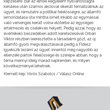
képzésére. Bár az elnöki kegyelem nyilvánosságra
kerülése után számos akcióval sikerült tematizálniuk az
ügyet, és rámutatni a politikai felelősségre, az államfő
lemondatása óta mintha ismét inkább az egymással
való versengés került volna előtérbe az egységes
értelmezés és cselekvés helyett. Pedig azzal, hogy az
évértékelő beszédében adott keretezésével Orbán
Viktor részben leeresztette a társadalmi gőzt, az új
államfő gyors megválasztásával pedig a Fidesz
igyekszik lezárni az ügyet, innentől még nagyobb az
ellenzéki pártok felelőssége és szerepe abban, hogy a
téma mennyi ideig marad napirenden, és milyen
következményei lehetnek.
Kiemelt kép: Vörös Szabolcs / Válasz Online