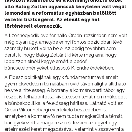
távozott államfőhöz és a kormányfőhöz is közel
álló Balog Zoltán ugyancsak kénytelen volt végül
lemondani a református egyházban betöltött
vezetői tisztségéről. Az elmúlt egy hét
történéseit elemezzük.
A tizennegyedik éve fennálló Orbán-rezsimben nem volt
még olyan ügy, amelybe ennyi fontos pozícióban lévő
személy bukott volna bele. Az pedig továbbra sem
derült ki, hogy Balog Zoltánt ki kérte meg arra, hogy
lobbizzon elnöki kegyelemért a pedofil
bűncselekményeket eltussoló K. Endre érdekében.
A Fidesz politikájának egyik fundamentumává emelt
gyermekvédelem témájában rövid távon aligha állítható
helyre a hitelesség. A botrány a kormánypárti tábor egy
részét is felháborította, kivételesen tehát nem működött
a bűnbakpolitika, a felelősség hárítása. Látható volt ez
Orbán Viktor hétvégi évértékelő beszédében is,
amelyben a kormányfő nem tudta megkerülni a témát,
bár igyekezett a maga részéről lezárni az ügyet egy
értelmezési keret megadásával, valamint visszavenni a