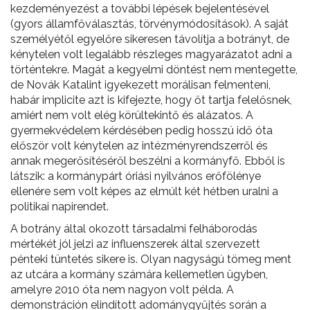
kezdeményezést a további lépések bejelentésével
(gyors államfőválasztás, törvénymódosítások). A saját
személyétől egyelőre sikeresen távolítja a botrányt, de
kénytelen volt legalább részleges magyarázatot adni a
történtekre. Magát a kegyelmi döntést nem mentegette,
de Novák Katalint igyekezett morálisan felmenteni,
habár implicite azt is kifejezte, hogy őt tartja felelősnek,
amiért nem volt elég körültekintő és alázatos. A
gyermekvédelem kérdésében pedig hosszú idő óta
először volt kénytelen az intézményrendszerről és
annak megerősítéséről beszélni a kormányfő. Ebből is
látszik: a kormánypárt óriási nyilvános erőfölénye
ellenére sem volt képes az elmúlt két hétben uralni a
politikai napirendet.
A botrány által okozott társadalmi felháborodás
mértékét jól jelzi az influenszerek által szervezett
pénteki tüntetés sikere is. Olyan nagyságú tömeg ment
az utcára a kormány számára kellemetlen ügyben,
amelyre 2010 óta nem nagyon volt példa. A
demonstráción elindított adománygyűjtés során a