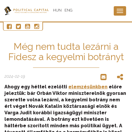
HUN
ENG
Togg
navig
Még nem tudta lezárni a
Fidesz a kegyelmi botrányt
2024-02-19
Ahogy egy héttel ezelőtti
elemzésünkben
előre
jeleztük: bár Orbán Viktor miniszterelnök gyorsan
szerette volna lezárni, a kegyelmi botrány nem
ért véget Novák Katalin köztársasági elnök és
Varga Judit korábbi igazságügyi miniszter
lemondatásával. A botrány ezt követően is
háttérbe szorított minden más politikai ügyet. A