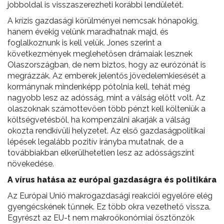
jobboldal is visszaszerezheti korábbi lendületét.
A krízis gazdasági körülményei nemcsak hónapokig,
hanem évekig velünk maradhatnak majd, és
foglalkoznunk is kell velük. Jones szerint a
következmények meglehetősen drámaiak lesznek
Olaszországban, de nem biztos, hogy az eurózónát is
megrázzák. Az emberek jelentős jövedelemkiesését a
kormánynak mindenképp pótolnia kell, tehát még
nagyobb lesz az adósság, mint a válság előtt volt. Az
olaszoknak számottevően több pénzt kell költeniük a
költségvetésből, ha kompenzálni akarják a válság
okozta rendkívüli helyzetet. Az első gazdaságpolitikai
lépések legalább pozitív irányba mutatnak, de a
továbbiakban elkerülhetetlen lesz az adósságszint
növekedése.
A vírus hatása az európai gazdaságra és politikára
Az Európai Unió makrogazdasági reakciói egyelőre elég
gyengécskének tűnnek. Ez több okra vezethető vissza.
Egyrészt az EU-t nem makroökonómiai ösztönzők