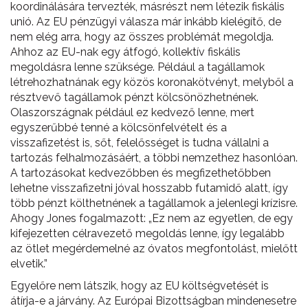
koordinálására tervezték, másrészt nem létezik fiskális
unió. Az EU pénzügyi válasza már inkább kielégítő, de
nem elég arra, hogy az összes problémát megoldja.
Ahhoz az EU-nak egy átfogó, kollektív fiskális
megoldásra lenne szüksége. Például a tagállamok
létrehozhatnának egy közös koronakötvényt, melyből a
résztvevő tagállamok pénzt kölcsönözhetnének.
Olaszországnak például ez kedvező lenne, mert
egyszerűbbé tenné a kölcsönfelvételt és a
visszafizetést is, sőt, felelősséget is tudna vállalni a
tartozás felhalmozásáért, a többi nemzethez hasonlóan.
A tartozásokat kedvezőbben és megfizethetőbben
lehetne visszafizetni jóval hosszabb futamidő alatt, így
több pénzt költhetnének a tagállamok a jelenlegi krízisre.
Ahogy Jones fogalmazott: „Ez nem az egyetlen, de egy
kifejezetten célravezető megoldás lenne, így legalább
az ötlet megérdemelné az óvatos megfontolást, mielőtt
elvetik.”
Egyelőre nem látszik, hogy az EU költségvetését is
átírja-e a járvány. Az Európai Bizottságban mindenesetre