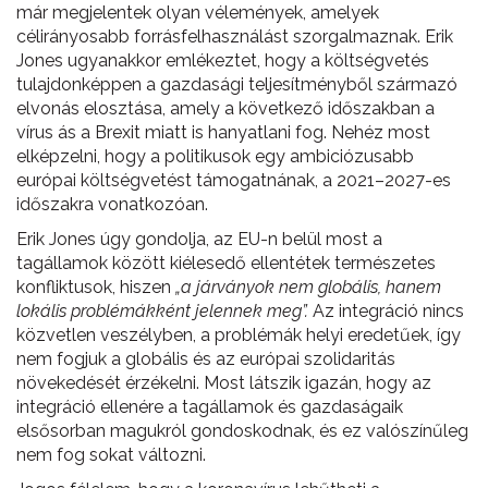
már megjelentek olyan vélemények, amelyek
célirányosabb forrásfelhasználást szorgalmaznak. Erik
Jones ugyanakkor emlékeztet, hogy a költségvetés
tulajdonképpen a gazdasági teljesítményből származó
elvonás elosztása, amely a következő időszakban a
vírus ás a Brexit miatt is hanyatlani fog. Nehéz most
elképzelni, hogy a politikusok egy ambiciózusabb
európai költségvetést támogatnának, a 2021–2027-es
időszakra vonatkozóan.
Erik Jones úgy gondolja, az EU-n belül most a
tagállamok között kiélesedő ellentétek természetes
konfliktusok, hiszen
„a járványok nem globális, hanem
lokális problémákként jelennek meg”.
Az integráció nincs
közvetlen veszélyben, a problémák helyi eredetűek, így
nem fogjuk a globális és az európai szolidaritás
növekedését érzékelni. Most látszik igazán, hogy az
integráció ellenére a tagállamok és gazdaságaik
elsősorban magukról gondoskodnak, és ez valószínűleg
nem fog sokat változni.