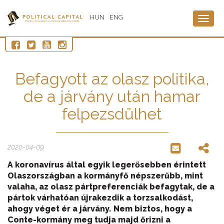
HUN
ENG
Togg
navig
Befagyott az olasz politika,
de a járvány után hamar
felpezsdülhet
2020-04-09
A koronavírus által egyik legerősebben érintett
Olaszországban a kormányfő népszerűbb, mint
valaha, az olasz pártpreferenciák befagytak, de a
pártok várhatóan újrakezdik a torzsalkodást,
ahogy véget ér a járvány. Nem biztos, hogy a
Conte-kormány meg tudja majd őrizni a