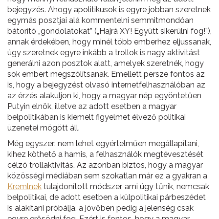
bejegyzés. Ahogy apolitikusok is egyre jobban szeretnek
egymás posztjai alá kommentelni semmitmondóan
bátorító „gondolatokat” („Hajrá XY! Együtt sikerülni fog!”),
annak érdekében, hogy minél több emberhez eljussanak,
úgy szeretnek egyre inkább a trollok is nagy aktivitást
generálni azon posztok alatt, amelyek szeretnék, hogy
sok embert megszólítsanak. Emellett persze fontos az
is, hogy a bejegyzést olvasó internetfelhasználóban az
az érzés alakuljon ki, hogy a magyar nép egyöntetűen
Putyin elnök, illetve az adott esetben a magyar
belpolitikában is kiemelt figyelmet élvező politikai
üzenetei mögött áll.
Még egyszer: nem lehet egyértelműen megállapítani,
kihez köthető a hamis, a felhasználók megtévesztését
célzó trollaktivitás. Az azonban biztos, hogy a magyar
közösségi médiában sem szokatlan már ez a gyakran a
Kremlnek
tulajdonított módszer, ami úgy tűnik, nemcsak
belpolitikai, de adott esetben a külpolitikai párbeszédet
is alakítani próbálja, a jövőben pedig a jelenség csak
egyre erősödni fog. Ezért is fontos, hogy a magyar