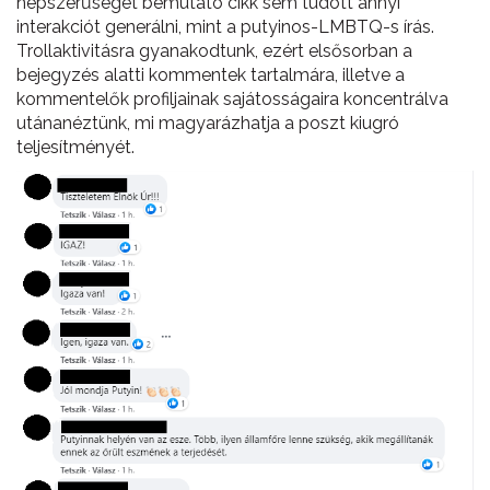
népszerűségét bemutató cikk sem tudott annyi
interakciót generálni, mint a putyinos-LMBTQ-s írás.
Trollaktivitásra gyanakodtunk, ezért elsősorban a
bejegyzés alatti kommentek tartalmára, illetve a
kommentelők profiljainak sajátosságaira koncentrálva
utánanéztünk, mi magyarázhatja a poszt kiugró
teljesítményét.