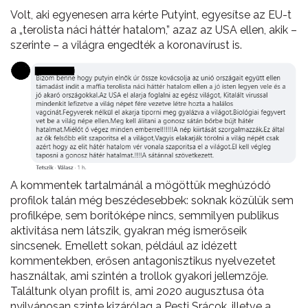
Volt, aki egyenesen arra kérte Putyint, egyesítse az EU-t
a „terolista náci háttér hatalom,” azaz az USA ellen, akik –
szerinte – a világra engedték a koronavírust is.
A kommentek tartalmánál a mögöttük meghúzódó
profilok talán még beszédesebbek: soknak közülük sem
profilképe, sem borítóképe nincs, semmilyen publikus
aktivitása nem látszik, gyakran még ismerőseik
sincsenek. Emellett sokan, például az idézett
kommentekben, erősen antagonisztikus nyelvezetet
használtak, ami szintén a trollok gyakori jellemzője.
Találtunk olyan profilt is, ami 2020 augusztusa óta
nyilvánosan szinte kizárólag a Pesti Srácok, illetve a