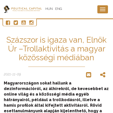
HUN
ENG
Togg
navig
Százszor is igaza van, Elnök
Úr –Trollaktivitás a magyar
közösségi médiában
2021-11-09
Magyarországon sokat hallunk a
dezinformációról, az álhírekről, de kevesebbet az
online világ és a közösségi média egyéb
hátrányairól, például a trollkodásról, illetve a
hamis profilok által kifejtett aktivitásról. Rövid
esettanulmányunk alapján kijelenthető, hogy a