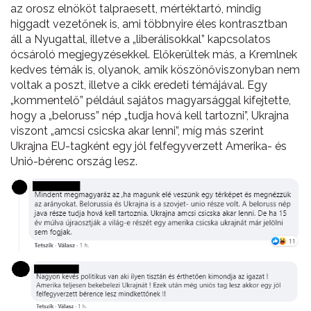
az orosz elnököt talpraesett, mértéktartó, mindig
higgadt vezetőnek is, ami többnyire éles kontrasztban
áll a Nyugattal, illetve a „liberálisokkal” kapcsolatos
ócsároló megjegyzésekkel. Előkerültek más, a Kremlnek
kedves témák is, olyanok, amik köszönőviszonyban nem
voltak a poszt, illetve a cikk eredeti témájával. Egy
„kommentelő” például sajátos magyarsággal kifejtette,
hogy a „beloruss” nép „tudja hová kell tartozni”, Ukrajna
viszont „amcsi csicska akar lenni”, míg más szerint
Ukrajna EU-tagként egy jól felfegyverzett Amerika- és
Unió-bérenc ország lesz.