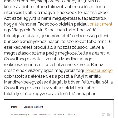
Ennek eredményeképp várható, hogy az „LMBTQ-
kérdés” adott esetben fokozottabb reakciókat, több
interakciót vált ki a magyar Facebook felhasználókból.
Azt ezzel együtt is némi meglepetéssel tapasztaltuk,
hogy a Mandiner Facebook-oldalán például
óriásit ment
egy Vlagyimir Putyin Szocsiban tartott beszédét
feldolgozó cikk: a „genderőrületet” emberiesség elleni
bűncselekményekhez hasonlító szónoklat több mint 16
ezer kedvelést produkált, a hozzászólások, illetve a
megosztások száma pedig megközelítette az ezret. A
Crowdtangle adatai szerint a Mandiner átlagos
reakciószámának ez közel ötvenhétszerese. Bár az
orosz elnök viszonylagos magyarországi
népszerűsége
dobhatott az elérésen, ez a poszt a Putyint említő
Mandiner-bejegyzések átlagát is bőven felülmúlja, sőt, a
Crowdtangle szerint ez volt az oldal leginkább
felülteljesítő bejegyzése az elmúlt 12 hónapban.