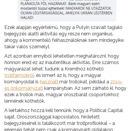
Ezek alapján egyértelmű, hogy a Putyin szavait taglaló
bejegyzés alatti aktivitás egy része nem organikus,
ahogy a kommentelő felhasználóknak sem mindegyike
takar valós személyt.
Azt azonban ennyiből lehetetlen meghatározni, hogy
honnan
ered ez az inautentikus aktivitás. Erre számos
magyarázat lehet: tudunk a Kremlhöz köthető
trollfarmokról
, és ismert az is, hogy a magyar
kormányoldal is
használt
már trollokat, például a
2019-
es önkormányzati
kampányban. Az sem zárható ki, hogy
ezek a trollok más, magyar oroszbarát csoportokhoz
lennének köthetők.
A leírtakhoz hozzá kell tennünk, hogy a Political Capital
saját, Oroszországgal kapcsolatos, hirdetett
bejegyzéseinél is találkozott már trollprofilokkal – a
jelenség tehát nem csak a kormánypárti oldalakon