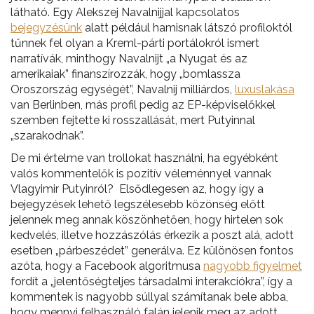
látható. Egy Alekszej Navalnijjal kapcsolatos
bejegyzésünk
alatt például hamisnak látszó profiloktól
tűnnek fel olyan a Kreml-párti portálokról ismert
narratívák, minthogy Navalnijt „a Nyugat és az
amerikaiak” finanszírozzák, hogy „bomlassza
Oroszország egységét”, Navalnij milliárdos,
luxuslakása
van Berlinben, más profil pedig az EP-képviselőkkel
szemben fejtette ki rosszallását, mert Putyinnal
„szarakodnak”.
De mi értelme van trollokat használni, ha egyébként
valós kommentelők is pozitív véleménnyel vannak
Vlagyimir Putyinról? Elsődlegesen az, hogy így a
bejegyzések lehető legszélesebb közönség előtt
jelennek meg annak köszönhetően, hogy hirtelen sok
kedvelés, illetve hozzászólás érkezik a poszt alá, adott
esetben „párbeszédet” generálva. Ez különösen fontos
azóta, hogy a Facebook algoritmusa
nagyobb figyelmet
fordít a „jelentőségteljes társadalmi interakciókra”, így a
kommentek is nagyobb súllyal számítanak bele abba,
hogy mennyi felhasználó falán jelenik meg az adott