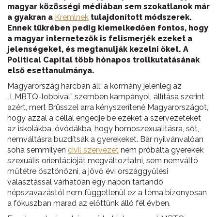
magyar közösségi médiában sem szokatlanok már
a gyakran a
Kremlnek
tulajdonított módszerek.
Ennek tükrében pedig kiemelkedően fontos, hogy
a magyar internetezők is felismerjék ezeket a
jelenségeket, és megtanulják kezelni őket. A
Political Capital több hónapos trollkutatásának
első esettanulmánya.
Magyarország harcban áll: a kormány jelenleg az
„LMBTQ-lobbival” szemben kampányol, állítása szerint
azért, mert Brüsszel arra kényszerítené Magyarországot,
hogy azzal a céllal engedje be ezeket a szervezeteket
az iskolákba, óvódákba, hogy homoszexualitásra, sőt,
nemváltásra buzdítsák a gyerekeket. Bár nyilvánvalóan
soha semmilyen
civil szervezet
nem próbálta gyerekek
szexuális orientációját megváltoztatni, sem nemváltó
műtétre ösztönözni, a jövő évi országgyűlési
választással várhatóan egy napon tartandó
népszavazástól nem függetlenül ez a téma bizonyosan
a fókuszban marad az előttünk álló fél évben.