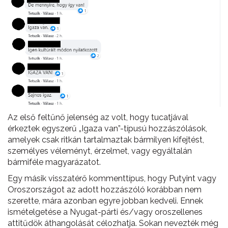
Az első feltűnő jelenség az volt, hogy tucatjával
érkeztek egyszerű „Igaza van”-típusú hozzászólások,
amelyek csak ritkán tartalmaztak bármilyen kifejtést,
személyes véleményt, érzelmet, vagy egyáltalán
bármiféle magyarázatot.
Egy másik visszatérő kommenttípus, hogy Putyint vagy
Oroszországot az adott hozzászóló korábban nem
szerette, mára azonban egyre jobban kedveli. Ennek
ismételgetése a Nyugat-párti és/vagy oroszellenes
attitűdök áthangolását célozhatja. Sokan nevezték még