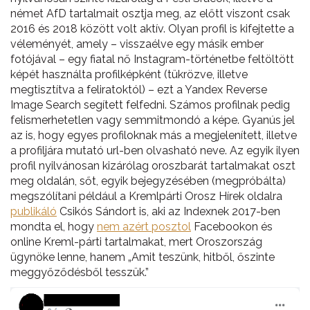
német AfD tartalmait osztja meg, az előtt viszont csak
2016 és 2018 között volt aktív. Olyan profil is kifejtette a
véleményét, amely – visszaélve egy másik ember
fotójával – egy fiatal nő Instagram-történetbe feltöltött
képét használta profilképként (tükrözve, illetve
megtisztítva a feliratoktól) – ezt a Yandex Reverse
Image Search segített felfedni. Számos profilnak pedig
felismerhetetlen vagy semmitmondó a képe. Gyanús jel
az is, hogy egyes profiloknak más a megjelenített, illetve
a profiljára mutató url-ben olvasható neve. Az egyik ilyen
profil nyilvánosan kizárólag oroszbarát tartalmakat oszt
meg oldalán, sőt, egyik bejegyzésében (megpróbálta)
megszólítani például a Kremlpárti Orosz Hírek oldalra
publikáló
Csikós Sándort is, aki az Indexnek 2017-ben
mondta el, hogy
nem azért posztol
Facebookon és
online Kreml-párti tartalmakat, mert Oroszország
ügynöke lenne, hanem „Amit teszünk, hitből, őszinte
meggyőződésből tesszük.”