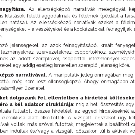
nagyítása.
Az ellenségképző narratívák melegágyát kép
 kilátások feletti aggodalmak és félelmek (például a társadal
tlen hatásai). Az ellenségképző narratívák ezeket a féle
nységeket – a veszélyeket és a kockázatokat felnagyítják, azok
k.
ozó jelenségeket, az azok felnagyításából kreált fenyege
(intézményekhez, szervezetekhez, csoportokhoz, személyekh
nek az adott szereplővel, csoporttal, intézménnyel kapcsol
zeket egy addig esetleg ismeretlen szereplő, jelenség köré.
épző narratívával.
A manipulatív jelleg önmagában még 
de ettől még nem lesz ellenségképző. Ahogy önmagában at
valamilyen üzenetet.
et dolgozunk fel, ellentétben a hirdetési költéseket
érő a két adatsor struktúrája
: míg a heti összesítés eg
ltala futtatott összes hirdetést, az egyedi hirdetéseknél
 életciklusa alatt elköltöttek. A vizsgált időszakot úgy k
ak voltak, más szóval futottak, megjelentek a beállított
an indultak és/vagy a vizsgált időszakon túl is aktívak vo