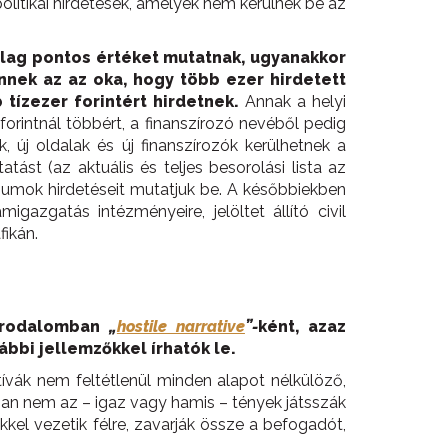
olitikai hirdetések, amelyek nem kerülnek be az
ylag pontos értéket mutatnak, ugyanakkor
nnek az az oka, hogy több ezer hirdetett
tízezer forintért hirdetnek.
Annak a helyi
forintnál többért, a finanszírozó nevéből pedig
k, új oldalak és új finanszírozók kerülhetnek a
ást (az aktuális és teljes besorolási lista az
édiumok hirdetéseit mutatjuk be. A későbbiekben
gazgatás intézményeire, jelöltet állító civil
fikán.
kirodalomban
„
hostile narrative
”-
ként, azaz
ábbi jellemzőkkel írhatók le.
ívák nem feltétlenül minden alapot nélkülöző,
ában nem az – igaz vagy hamis – tények játsszák
kkel vezetik félre, zavarják össze a befogadót,
.