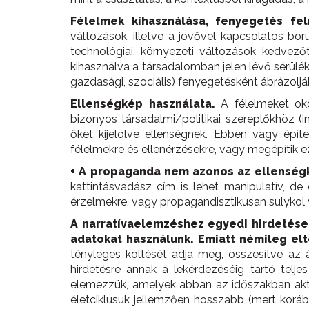
Félelmek kihasználása, fenyegetés fel
változások, illetve a jövővel kapcsolatos borús
technológiai, környezeti változások kedvező
kihasználva a társadalomban jelen lévő sérüléke
gazdasági, szociális) fenyegetésként ábrázoljá
Ellenségkép használata.
A félelmeket ok
bizonyos társadalmi/politikai szereplőkhöz 
őket kijelölve ellenségnek. Ebben vagy építe
félelmekre és ellenérzésekre, vagy megépítik e
+ A propaganda nem azonos az ellenségk
kattintásvadász cím is lehet manipulatív, 
érzelmekre, vagy propagandisztikusan sulykol 
A narratívaelemzéshez egyedi hirdetések
adatokat használunk. Emiatt némileg elt
tényleges költését adja meg, összesítve az á
hirdetésre annak a lekérdezéséig tartó teljes
elemezzük, amelyek abban az időszakban aktív
életciklusuk jellemzően hosszabb (mert korább