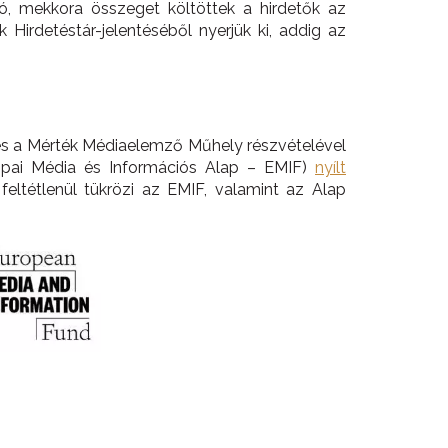
ó, mekkora összeget költöttek a hirdetők az
Hirdetéstár-jelentéséből nyerjük ki, addig az
z és a Mérték Médiaelemző Műhely részvételével
pai Média és Információs Alap – EMIF)
nyílt
feltétlenül tükrözi az EMIF, valamint az Alap