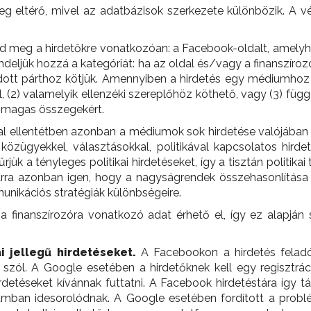
leg eltérő, mivel az adatbázisok szerkezete különbözik. A
d meg a hirdetőkre vonatkozóan: a Facebook-oldalt, amelyhez a
endeljük hozzá a kategóriát: ha az oldal és/vagy a finanszíro
adott párthoz kötjük. Amennyiben a hirdetés egy médiumhoz t
l, (2) valamelyik ellenzéki szereplőhöz köthető, vagy (3) fü
n magas összegekért.
al ellentétben azonban a médiumok sok hirdetése valójában 
közügyekkel, választásokkal, politikával kapcsolatos hirde
jük a tényleges politikai hirdetéseket, így a tisztán politi
ra azonban igen, hogy a nagyságrendek összehasonlítása révé
unikációs stratégiák különbségeire.
 finanszírozóra vonatkozó adat érhető el, így ez alapján 
ai jellegű hirdetéseket.
A Facebookon a hirdetés feladój
 szól. A Google esetében a hirdetőknek kell egy regisztrác
 hirdetéseket kívánnak futtatni. A Facebook hirdetéstára így
ámban idesorolódnak. A Google esetében fordított a problé