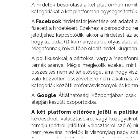
A hirdetők besorolása a két platformon némi
kategóriákat a két platformon egységesítettük.
A
Facebook
hirdetéstár jelentése két adatot a
fizetett a hirdetésért. Ezekhez a párosokhoz r
jelöltjéhez kapcsolódik, akkor a hirdetést az 
hogy az oldal (1) kormányzati befolyás alatt ál
Megafonnak, mivel több oldalt hirdet, kiugróa
A politikusokkal, a pártokkal vagy a Megafonn
témák aránya. Mégis megjelölik ezeket, mint 
összesítés nem ad lehetőséget arra, hogy kiszűr
való közvetlen összevetésre nem alkalmas. Ar
kategóriák közötti erőforrásviszonyok és komm
A
Google
Átláthatósági Központjában csak a
alapján készült csoportokba.
A két platform eltérően jelöli a politik
kérdésekről, választásokról vagy közügyekről
témájú (pártról, jelöltről, választásról szóló)
nem releváns hirdetők is viszonylag nagy sz