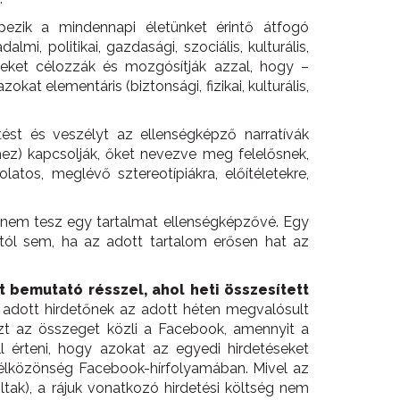
ezik a mindennapi életünket érintő átfogó
mi, politikai, gazdasági, szociális, kulturális,
lmeket célozzák és mozgósítják azzal, hogy –
at elementáris (biztonsági, fizikai, kulturális,
tést és veszélyt az ellenségképző narratívák
ez) kapcsolják, őket nevezve meg felelősnek,
atos, meglévő sztereotípiákra, előítéletekre,
nem tesz egy tartalmat ellenségképzővé. Egy
tól sem, ha az adott tartalom erősen hat az
 bemutató résszel, ahol heti összesített
y adott hirdetőnek az adott héten megvalósult
 azt az összeget közli a Facebook, amennyit a
ell érteni, hogy azokat az egyedi hirdetéseket
 célközönség Facebook-hírfolyamában. Mivel az
ltak), a rájuk vonatkozó hirdetési költség nem