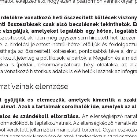
lyamatot, elképzelhető, hogy ezen a platformon vannak olyan p
irdetőkre vonatkozó heti összesített költések viszon
nti összesítések csak alsó becslésnek tekinthetők.
E
 vizsgáljuk, amelyeket legalább egy héten, legalább 
szesítésből, aki idén még egyszer sem hirdetett heti tízezer 
a hirdetési jelentést hétről-hétre letöltjük és feldolgozzu
hatja az összesített költéseket, pontosabbá téve a kimutat
sek közül jelenleg a politikusok, a pártok, a Megafon és a m
a is (például önkormányzatokra, helyi oldalakra, az állami
ra vonatkozó historikus adatok is elérhetők lesznek az infogra
rratíváinak elemzése
t gyűjtjük és elemezzük, amelyek kimerítik a sza
galmat. Azok a tartalmak sorolhatók ide, amelyek az al
atos és szándékolt eltorzítása.
Az ellenségképző narrat
nformációkból is táplálkozhatnak. Az ellenségképző narratív
l kerekített, jellemzően manipulált történet. Olyan eszközö
a részigazságok kiemelése és azok tendenciózus szerkesztése