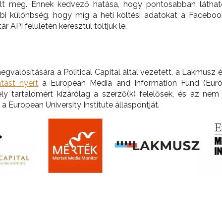
ult meg. Ennek kedvező hatása, hogy pontosabban láthat
bbi különbség, hogy míg a heti költési adatokat a Facebook 
 API felületén keresztül töltjük le.
megvalósítására a Political Capital által vezetett, a Lakmus
tást nyert
a European Media and Information Fund (Euró
y tartalomért kizárólag a szerző(k) felelősek, és az nem 
a European University Institute álláspontját.