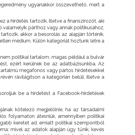
 végeredmény ugyanakkor összevethető, mert a
 hirdetés tartozik, illetve a finanszírozót, aki
zó valamelyik párthoz vagy annak politikusához,
artozik, akkor a besorolás az alapján történik,
ggetlen médium. Külön kategóriát hoztunk létre a
nem politikai tartalom, magas például a bulvár
tést, ezért kerülnek be az adatbázisunkba. Az
kai tartalmú megafonos vagy pártos hirdetésekkel
n rávilágítson a kategórián belüli, illetve a
soroljuk be a hirdetést a Facebook-hirdetések
ának kötelező megjelölnie, ha az társadalmi
iós folyamaton átesniük, amennyiben politikai
 tágabb keretet ad, emiatt politikai szempontból
ma: mivel az adatok alapján úgy tűnik, kevés