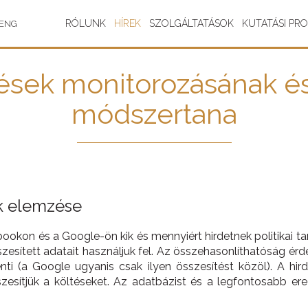
RÓLUNK
HÍREK
SZOLGÁLTATÁSOK
KUTATÁSI PR
ENG
detések monitorozásának 
módszertana
ek elemzése
ookon és a Google-ön kik és mennyiért hirdetnek politikai t
zesített adatait használjuk fel. Az összehasonlíthatóság é
nti (a Google ugyanis csak ilyen összesítést közöl). A hi
szesítjük a költéseket. Az adatbázist és a legfontosabb e