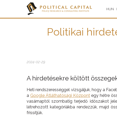
HUN
Politikai hir
2024-02-29
A hirdetésekre költött összeg
Heti rendszerességgel vizsgáljuk, hogy a Faceb
a
Google Átláthatósági Központ
egy hétre öss
vasárnaptól szombatig terjedő időszakot jele
létrehozott kategóriákba rendezzük, majd ös
frissítjük.