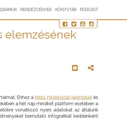
OGRAMOK
RENDEZVÉNYEK
KÖNYVTÁR
PODCAST
és elemzésének
artalmat. Ehhez a
Meta Hirdetéstár-jelentését
és
rdekében a hét nap mindkét platform esetében a
rdetőkre vonatkozó nyers adatokat az általunk
redményeket bemutató infografikát keddenként