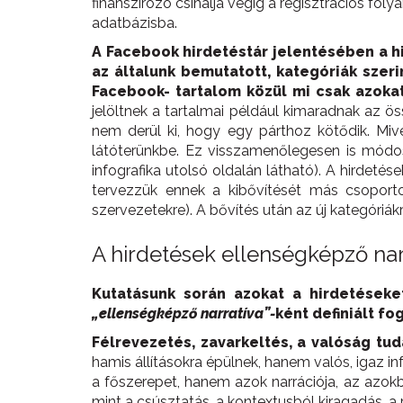
finanszírozó csinálja végig a regisztrációs fo
adatbázisba.
A Facebook hirdetéstár jelentésében a h
az általunk bemutatott, kategóriák szeri
Facebook- tartalom közül mi csak azokat
jelöltnek a tartalmai például kimaradnak az ös
nem derül ki, hogy egy párthoz kötődik. Mivel 
látóterünkbe. Ez visszamenőlegesen is módosít
infografika utolsó oldalán látható). A hirdeté
tervezzük ennek a kibővítését más csoportokr
szervezetekre). A bővítés után az új kategóriák
A hirdetések ellenségképző na
Kutatásunk során azokat a hirdetéseke
„ellenségképző narratíva”-
ként definiált fo
Félrevezetés, zavarkeltés, a valóság tud
hamis állításokra épülnek, hanem valós, igaz i
a főszerepet, hanem azok narrációja, az azokbó
mint a csúsztatás, a kontextusból kiragadás, 