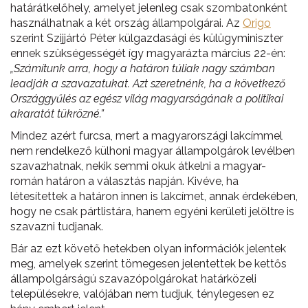
határátkelőhely, amelyet jelenleg csak szombatonként
használhatnak a két ország állampolgárai. Az
Origo
szerint Szijjártó Péter külgazdasági és külügyminiszter
ennek szükségességét így magyarázta március 22-én:
„Számítunk arra, hogy a határon túliak nagy számban
leadják a szavazatukat. Azt szeretnénk, ha a következő
Országgyűlés az egész világ magyarságának a politikai
akaratát tükrözné.”
Mindez azért furcsa, mert a magyarországi lakcímmel
nem rendelkező külhoni magyar állampolgárok levélben
szavazhatnak, nekik semmi okuk átkelni a magyar-
román határon a választás napján. Kivéve, ha
létesítettek a határon innen is lakcímet, annak érdekében,
hogy ne csak pártlistára, hanem egyéni kerületi jelöltre is
szavazni tudjanak.
Bár az ezt követő hetekben olyan információk jelentek
meg, amelyek szerint tömegesen jelentettek be kettős
állampolgárságú szavazópolgárokat határközeli
településekre, valójában nem tudjuk, ténylegesen ez