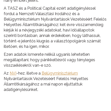
hány embert jelent.
A TASZ és a Political Capital ezért adatigényléssel
fordul a Nemzeti Választási Irodához és a
Belügyminisztérium Nyilvántartások Vezetéséért Felelős
Helyettes Államtitkárságához: két évre visszamenőleg
kérjük ki a névjegyzéki adatokat, havi időállapotok
szerinti bontásban, annak érdekében, hogy láthassuk,
történt-e jelentős kiugrás a választópolgárok számát
illetően, és ha igen, mikor.
Ezen adatok ismerete nélkül ugyanis lehetetlen
megállapítani, hogy pánikkeltésről vagy tényleges
visszaélésekről van-e szó.
Az
NVI
-hez, illetve a
Belügyminisztérium
Nyilvántartások Vezetéséért Felelős Helyettes
Államtitkárságához a mai napon eljuttattuk
adatigénylésünket.