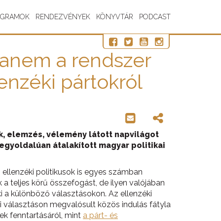
OGRAMOK
RENDEZVÉNYEK
KÖNYVTÁR
PODCAST
 hanem a rendszer
lenzéki pártokról
kk, elemzés, vélemény látott napvilágot
egyoldalúan átalakított magyar politikai
ellenzéki politikusok is egyes számban
k a teljes körű összefogást, de ilyen valójában
ki a különböző választásokon. Az ellenzéki
 választáson megvalósult közös indulás fátyla
k fenntartásáról, mint
a párt- és