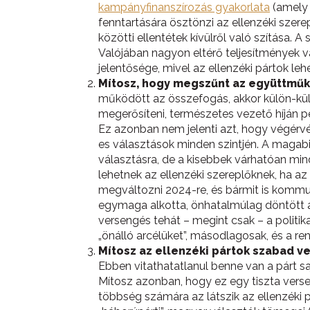
kampányfinanszírozás gyakorlata
(amely 
fenntartására ösztönzi az ellenzéki szerep
közötti ellentétek kívülről való szítása. A
Valójában nagyon eltérő teljesítmények 
jelentősége, mivel az ellenzéki pártok le
Mítosz, hogy megszűnt az együttműk
működött az összefogás, akkor külön-külön
megerősíteni, természetes vezető híján pe
Ez azonban nem jelenti azt, hogy végérv
es választások minden szintjén. A magabiz
választásra, de a kisebbek várhatóan mind
lehetnek az ellenzéki szereplőknek, ha az
megváltozni 2024-re, és bármit is kommun
egymaga alkotta, önhatalmúlag döntött a
versengés tehát – megint csak – a politi
„önálló arcélüket”, másodlagosak, és a re
Mítosz az ellenzéki pártok szabad v
Ebben vitathatatlanul benne van a párt sa
Mítosz azonban, hogy ez egy tiszta verse
többség számára az látszik az ellenzéki pá