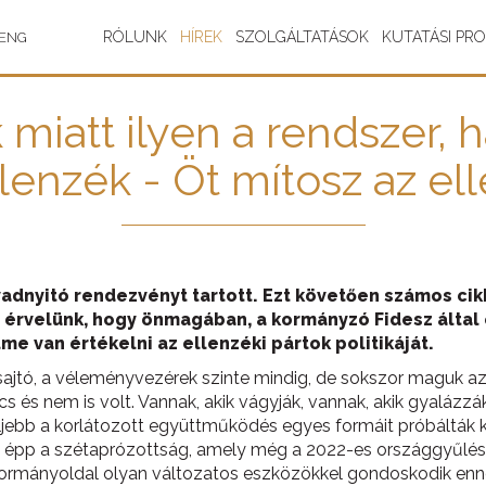
RÓLUNK
HÍREK
SZOLGÁLTATÁSOK
KUTATÁSI PR
ENG
miatt ilyen a rendszer,
llenzék - Öt mítosz az el
évadnyitó rendezvényt tartott. Ezt követően számos ci
t érvelünk, hogy önmagában, a kormányzó Fidesz által 
e van értékelni az ellenzéki pártok politikáját.
ajtó, a véleményvezérek szinte mindig, de sokszor maguk az 
ncs és nem is volt. Vannak, akik vágyják, vannak, akik gyalázzá
feljebb a korlátozott együttműködés egyes formáit próbálták 
 épp a szétaprózottság, amely még a 2022-es országgyűlési
 kormányoldal olyan változatos eszközökkel gondoskodik enne