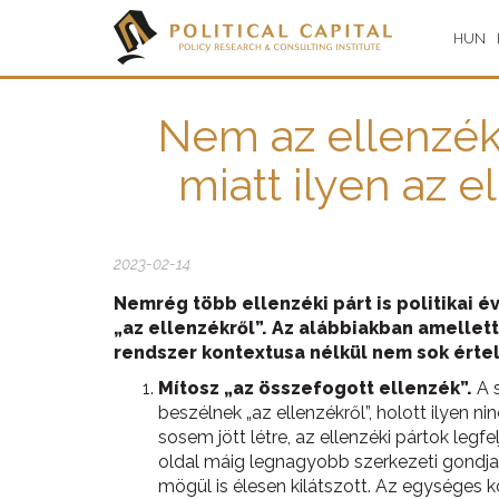
HUN
Nem az ellenzék 
miatt ilyen az e
2023-02-14
Nemrég több ellenzéki párt is politikai 
„az ellenzékről”. Az alábbiakban amellet
rendszer kontextusa nélkül nem sok értelm
Mítosz „az összefogott ellenzék”.
A s
beszélnek „az ellenzékről”, holott ilyen ni
sosem jött létre, az ellenzéki pártok leg
oldal máig legnagyobb szerkezeti gondja
mögül is élesen kilátszott. Az egységes