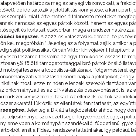
alapvetően határozza meg az anyagi viszonyokat), a frakció
lőket), de ide tartozik a jelöltállítás könnyítése, a kamupárt-
 sok szereplő miatt értelmetlen általánosító ítéleteket megfoga
vannak, nemcsak az egyes pártok között, hanem az egyes pár
hetőségeit és korlátait elsősorban maga a rendszer határozza
ödési kényszer.
A 2022-es választási kudarcból teljes tévú
 kell megpróbálni”. Jelenleg az a folyamat zajlik, amikor a p
dig saját politikusaikat Orbán Viktor kihívójaként felépíten
ényesen leszámoltak volna az együttműködés összes formájá
tosan 5% fölötti támogatottsággal bíró pártok önálló listáva
 motorjai lesznek a közöslista-állításnak. Polgármesterei, egy
 önkormányzati választáson koordinálják a jelöltjeiket, ahogy
ikálnak most, ezzel minden ellenzéki szereplő tisztában van.
z önkormányzati és az EP-választás összevonásáról is: az 
kai rendszer kényszeréből fakad. Az ellenzéki pártok szándé
ndszer akaratát tükrözik: az ellentétek fenntartását, az együ
ersengése.
Jelenleg a DK áll a legközelebb ahhoz, hogy dom
ját teljesítménye, szervezettsége, fegyelmezettsége, a politi
ny, amelyben a kormánypárt szándékaitól függetlenül győz a l
rtokból, amit a Fidesz rendszere láttatni akar. Így például, b