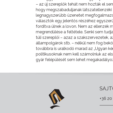
– az új szereplők tehát nem hozták el sem
hogy megszabaduljanak látszatellenzéki ba
legnagyszerűbb üzenetet megfogalmazó pol
választók egy jelentős részéhez egyszerűe
fordítva ülnek a lovon. Nem az ellenzék m
megrendülése a feltétele. Senki sem tud
túli szereplői – azaz a szakszervezetek, a
állampolgárok stb. – nélkül nem fog bek
továbbra is uralkodó marad az „Ugyan kér
politikusoknak nem kell számolniuk az e
gyár felépülését sem lehet megakadályoz
SAJT
+36 20