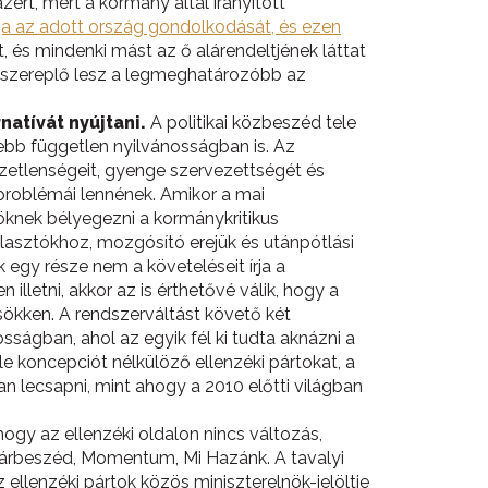
zért, mert a kormány által irányított
ralja az adott ország gondolkodását, és ezen
t, és mindenki mást az ő alárendeltjének láttat
a szereplő lesz a legmeghatározóbb az
natívát nyújtani.
A politikai közbeszéd tele
ebb független nyilvánosságban is. Az
ezetlenségeit, gyenge szervezettségét és
 problémái lennének. Amikor a mai
öknek bélyegezni a kormánykritikus
álasztókhoz, mozgósító erejük és utánpótlási
k egy része nem a követeléseit írja a
 illetni, akkor az is érthetővé válik, hogy a
ökken. A rendszerváltást követő két
ágban, ahol az egyik fél ki tudta aknázni a
e koncepciót nélkülöző ellenzéki pártokat, a
n lecsapni, mint ahogy a 2010 előtti világban
ogy az ellenzéki oldalon nincs változás,
 Párbeszéd, Momentum, Mi Hazánk. A tavalyi
az ellenzéki pártok közös miniszterelnök-jelöltje