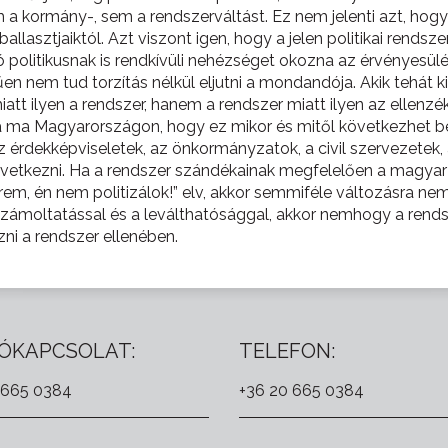
 a kormány-, sem a rendszerváltást. Ez nem jelenti azt, hogy
llasztjaiktól. Azt viszont igen, hogy a jelen politikai rendsz
itikusnak is rendkívüli nehézséget okozna az érvényesülés.
n nem tud torzítás nélkül eljutni a mondandója. Akik tehát ki
iatt ilyen a rendszer, hanem a rendszer miatt ilyen az ellenzé
ja ma Magyarországon, hogy ez mikor és mitől következhet be
z érdekképviseletek, az önkormányzatok, a civil szervezetek, 
övetkezni. Ha a rendszer szándékainak megfelelően a magyar
em, én nem politizálok!” elv, akkor semmiféle változásra nem
lszámoltatással és a leválthatósággal, akkor nemhogy a rend
ni a rendszer ellenében.
ÓKAPCSOLAT:
TELEFON:
 665 0384
+36 20 665 0384