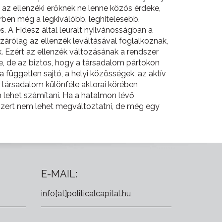
 az ellenzéki erőknek ne lenne közös érdeke,
erben még a legkiválóbb, leghitelesebb,
 A Fidesz által leuralt nyilvánosságban a
zárólag az ellenzék leváltásával foglalkoznak,
k. Ezért az ellenzék változásának a rendszer
, de az biztos, hogy a társadalom pártokon
a független sajtó, a helyi közösségek, az aktív
 társadalom különféle aktorai körében
 lehet számítani. Ha a hatalmon lévő
szert nem lehet megváltoztatni, de még egy
E-MAIL:
info[at]politicalcapital.hu