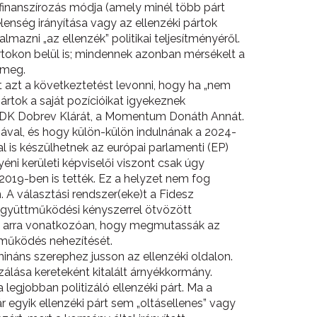
finanszírozás módja (amely minél több párt
jelenség irányítása vagy az ellenzéki pártok
lmazni „az ellenzék” politikai teljesítményéről.
tokon belül is; mindennek azonban mérsékelt a
 meg.
t azt a következtetést levonni, hogy ha „nem
ártok a saját pozícióikat igyekeznek
i: a DK Dobrev Klárát, a Momentum Donáth Annát.
val, és hogy külön-külön indulnának a 2024-
l is készülhetnek az európai parlamenti (EP)
éni kerületi képviselői viszont csak úgy
 2019-ben is tették. Ez a helyzet nem fog
 A választási rendszer(eke)t a Fidesz
együttműködési kényszerrel ötvözött
kai arra vonatkozóan, hogy megmutassák az
ttműködés nehezítését.
ináns szerephez jusson az ellenzéki oldalon.
zálása kereteként kitalált árnyékkormány.
egjobban politizáló ellenzéki párt. Ma a
ár egyik ellenzéki párt sem „oltásellenes” vagy