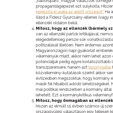
„háborúpárti”, magyar választók tömegei (k
propagandagépezet ezt sulykolta. Hiszen
keresztül ki uralja az adott országot”
. Ha 
(lásd a Fidesz Gyurcsány-ellenes [vagy 
ellenzéki oldalon belül.
Mítosz, hogy az ellenzék (bármely sz
van az ellenzéki pártok kritikájával, ne
elégedetlenség persze sok vonatkozásban 
politizálását illetően. Nem érdemes azonb
Magyarországon napi gyakorlat embereket 
véleményük miatt, akkor nem lehet azon c
potenciáljuk pedig egyre korlátozottabb le
transzparensére, hanem azt
bizonygatja
,
közvélemény-kutatások szerint akkor sem
évtizedben megszoktuk, hogy kormány és e
másik fél hibáiból adódó lehetőségeket. 
mai politikai rendszerben a kormány álta
lehetett. Ezt a kormánykritikus véleményf
Mítosz, hogy önmagában az ellenzék
hiszen az elmúlt 15 évben számos új szer
országgyűlési választáson egy teljesen kívü