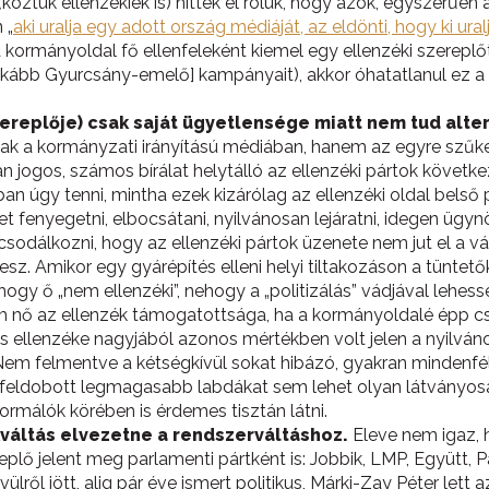
öztük ellenzékiek is) hitték el róluk, hogy azok, egyszerűen a
 „
aki uralja egy adott ország médiáját, az eldönti, hogy ki u
a kormányoldal fő ellenfeleként kiemel egy ellenzéki szereplő
inkább Gyurcsány-emelő] kampányait), akkor óhatatlanul ez 
ereplője) csak saját ügyetlensége miatt nem tud alter
mcsak a kormányzati irányítású médiában, hanem az egyre szűk
jogos, számos bírálat helytálló az ellenzéki pártok követk
an úgy tenni, mintha ezek kizárólag az ellenzéki oldal belső
fenyegetni, elbocsátani, nyilvánosan lejáratni, idegen ügyn
sodálkozni, hogy az ellenzéki pártok üzenete nem jut el a v
sz. Amikor egy gyárépítés elleni helyi tiltakozáson a tüntető
 hogy ő „nem ellenzéki”, nehogy a „politizálás” vádjával lehessen
 nő az ellenzék támogatottsága, ha a kormányoldalé épp cs
llenzéke nagyjából azonos mértékben volt jelen a nyilvánoss
Nem felmentve a kétségkívül sokat hibázó, gyakran mindenfél
l feldobott legmagasabb labdákat sem lehet olyan látványosa
ormálók körében is érdemes tisztán látni.
váltás elvezetne a rendszerváltáshoz.
Eleve nem igaz, h
eplő jelent meg parlamenti pártként is: Jobbik, LMP, Együtt,
lről jött, alig pár éve ismert politikus, Márki-Zay Péter lett 