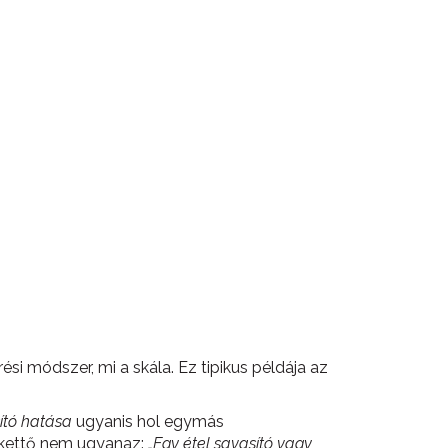
i módszer, mi a skála. Ez tipikus példája az
ító hatása
ugyanis hol egymás
 kettő nem ugyanaz:
„
Egy étel savasító vagy