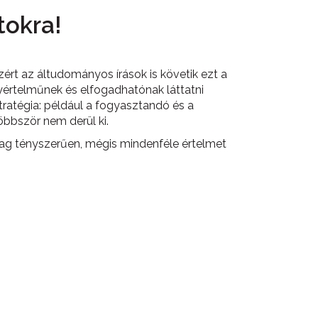
tokra!
rt az áltudományos írások is követik ezt a
yértelműnek és elfogadhatónak láttatni
tratégia: például a fogyasztandó és a
öbbször nem derül ki.
ólag tényszerűen, mégis mindenféle értelmet