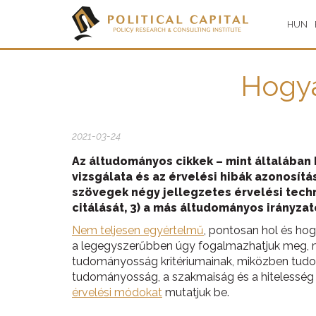
HUN
Hogya
2021-03-24
Az áltudományos cikkek – mint általában
vizsgálata és az érvelési hibák azonosí
szövegek négy jellegzetes érvelési techni
citálását, 3) a más áltudományos irányzat
Nem teljesen egyértelmű
, pontosan hol és h
a legegyszerűbben úgy fogalmazhatjuk meg, m
tudományosság kritériumainak, miközben tudo
tudományosság, a szakmaiság és a hitelesség l
érvelési módokat
mutatjuk be.