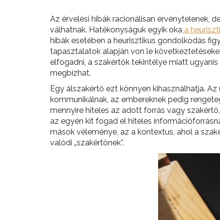
Az érvelési hibák racionálisan érvénytelenek,
válhatnak. Hatékonyságuk egyik oka
a heurisz
hibák esetében a heurisztikus gondolkodás figy
tapasztalatok alapján von le következtetéseket
elfogadni, a szakértők tekintélye miatt ugyanis
megbízhat.
Egy álszakértő ezt könnyen kihasználhatja. A
kommunikálnak, az embereknek pedig rengeteg i
mennyire hiteles az adott forrás vagy szakértő
az egyén kit fogad el hiteles információforrásn
mások véleménye, az a kontextus, ahol a szaké
valódi „szakértőnek”.