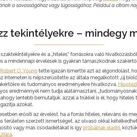
nak a savasságához vagy lúgosságához. Például a citrom nagy
ozz tekintélyekre – mindegy m
 szaktekintélyekre és a „hiteles” forrásokra való hivatkozás
 és a mindennapi érvelések is gyakran támaszkodnak szakértőkr
Robert O. Young
tette igazán ismertté azt az elgondolást, 
nterneten is népszerűsítette az általa megalkotott „új bioló
szakértőkre és tudományos eredményekre hivatkozva.
Hipotéz
nyos eredménnyel nem tudja alátámasztani, „tudományosnak” b
gy lentebb bemutatjuk, azzal a trükkel is él, hogy hiteles 
gazítja azokat.
setben erősíti az érvelést, ha a forrás hiteles, releváns és 
területen szerzett ismertséget, az olvasó okkal kételkedhet 
gosító vagy más csodadiétákat is így
próbálnak eladni
, köztü
útjára
.