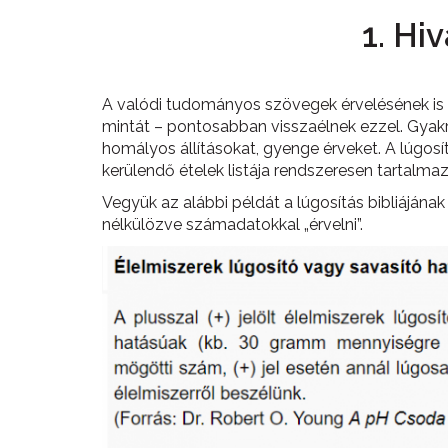
1. Hi
A valódi tudományos szövegek érvelésének is e
mintát – pontosabban visszaélnek ezzel. Gyakr
homályos állításokat, gyenge érveket. A lúgosí
kerülendő ételek listája rendszeresen tartalma
Vegyük az alábbi példát a lúgosítás bibliájána
nélkülözve számadatokkal „érvelni”.