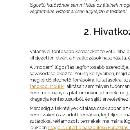
lúgosító hatásának semmi köze az ételnek magá
végterméke viszont erősen lúgképző a testben.”
2. Hivatk
Valamivel fontosabb kérdéseket felvető hiba a
kifejezetten elvárt a hivatkozások használata,
A „modern” lúgosítás legfontosabb szereplője,
savasodása okozza. Young könyveiben, majd az i
megkérdőjelezhető forrásokra, kutatásokra, 
tanokból indul ki
, állításait semmilyen tudomá
nem tudományos platformokon jelennek meg; aho
kiragadja kontextusukból, és saját érveléséhez i
Márpedig a tekintélyek citálása csak abban az e
nem szakértő az adott témában, legfeljebb más 
sztárokkal reklámozott termékek; ma már a lú
időkben
maga is rátért a haszonleső kuruzslás 