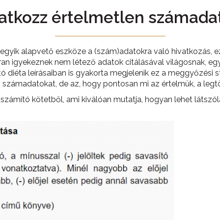
vatkozz értelmetlen számada
gyik alapvető eszköze a (szám)adatokra való hivatkozás, ezé
an igyekeznek nem létező adatok citálásával világosnak, eg
tó diéta leírásaiban is gyakorta megjelenik ez a meggyőzési s
z számadatokat, de az, hogy pontosan mi az értelmük, a legt
k számító kötetből, ami kiválóan mutatja, hogyan lehet látsz