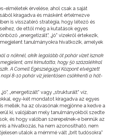
és-elméletek érvelése, ahol csak a saját
tusából kiragadva és másként értelmezve
ben is visszatérő stratégia, hogy létező és
seihez, de ettől még a kutatások egyes
böző „energetizált”, „jó” vizekről értekezik,
n megjelent tanulmányokra hivatkozik, amelyek
ál a nőknél, akik legalább öt pohár vizet isznak
megjelent, ami kimutatta, hogy 50 százalékkal
iszik. A Cornell Egészségügyi Központ elvégzett
api 8-10 pohár víz jelentősen csökkenti a hát-
”, „energetizált” vagy „strukturált” víz,
okkal, egy-két mondatot kiragadva az egyes
 is mellék, ha az olvasónak megjönne a kedve a
erül ki, valójában mely tanulmányokból szedte
rrások, és hogy valóban szerepelnek-e bennük az
anis a hivatkozás, ha nem azonosítható, nem
rójelesen utalok a mémmé vált „brit tudósokra”