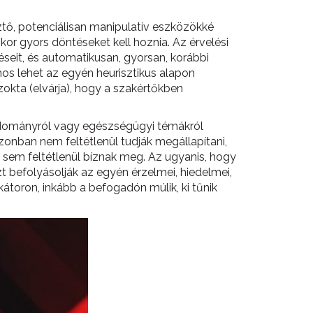
ztő, potenciálisan manipulatív eszközökké
kor gyors döntéseket kell hoznia. Az érvelési
éseit, és automatikusan, gyorsan, korábbi
mos lehet az egyén heurisztikus alapon
zokta (elvárja), hogy a szakértőkben
tudományról vagy egészségügyi témákról
onban nem feltétlenül tudják megállapítani,
n sem feltétlenül bíznak meg. Az ugyanis, hogy
zt befolyásolják az egyén érzelmei, hiedelmei,
toron, inkább a befogadón múlik, ki tűnik