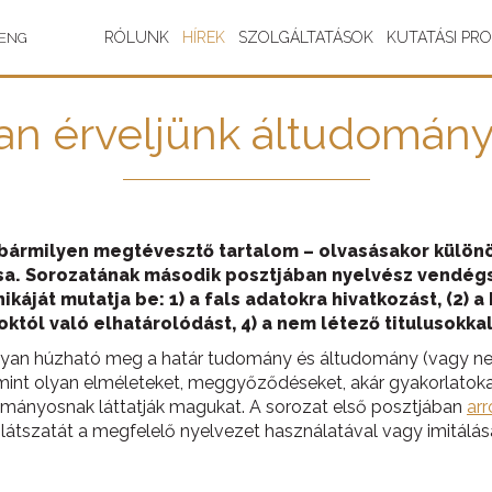
RÓLUNK
HÍREK
SZOLGÁLTATÁSOK
KUTATÁSI PR
ENG
n érveljünk áltudomán
 bármilyen megtévesztő tartalom – olvasásakor külön
tása. Sorozatának második posztjában nyelvész vend
káját mutatja be: 1) a fals adatokra hivatkozást, (2) 
októl való elhatárolódást, 4) a nem létező titulusokka
ogyan húzható meg a határ tudomány és áltudomány (vagy 
int olyan elméleteket, meggyőződéseket, akár gyakorlatok
mányosnak láttatják magukat. A sorozat első posztjában
arr
átszatát a megfelelő nyelvezet használatával vagy imitálás