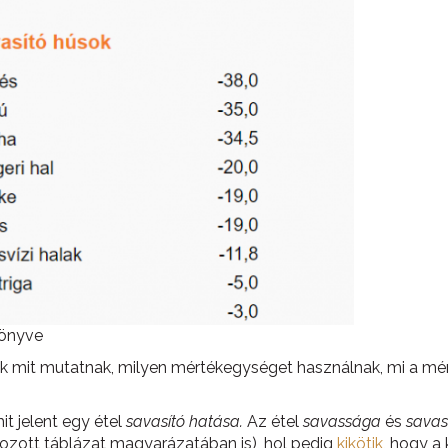
könyve
k mit mutatnak, milyen mértékegységet használnak, mi a mérés
it jelent egy étel
savasító
hatása.
Az étel
savassága
és
savas
hozott táblázat magyarázatában is), hol pedig
kikötik
, hogy a