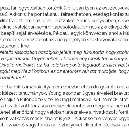
s pusztán egyoldalúan történik (tipikusan ilyen az összeesküv
. Akkor is, ha pontatlanul, félreérthetően, esetleg kontex
llította azt, amit az idéző hozzáköt. Young könyveiben, cikkei
lyeknek valójában semmi kapcsolódásuk nincs az ő elképzelé
építi saját érvelésébe. Például, egyik könyvében, ahol a külön
z ember szervezetétől az energiát, olyan szakfolyóiratokba
sztanunk. Íme:
etetic Association hasábjain jelent meg, kimutatta, hogy azokn
a végbélráknak. Ugyanebben a lapban egy másik tanulmány is 
kal a mellrákét az, ha valaki naponta legalább 2,5 liter vizet 
zsgált meg New Yorkban, és az eredmények azt mutatják, hogy n
zázalékánál.”
k bármit is írnának olyan értelmezhetetlen dolgokról, mint a „jó
z idézett tanulmányok. Young azonban ügyes érvelési bravúr
eljut a különböző vizeinek legitimálásáig, sőt, terméklistát
y a hivatkozott források nincsenek pontosan megadva, nem d
 lehet ellenőrizni, hogy valóban léteznek-e a hivatkozott fo
ló hivatkozás másik hibáját is jelzi. Akkor sem érvényes ugy
zott szakértő vagy forrás (a közhelyeket elkerülendő, csak zá