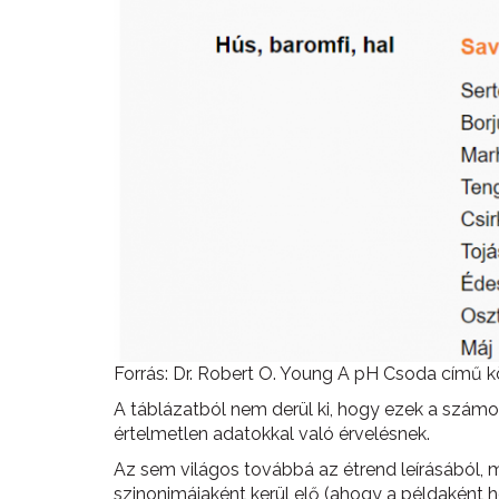
Forrás: Dr. Robert O. Young A pH Csoda című 
A táblázatból nem derül ki, hogy ezek a számo
értelmetlen adatokkal való érvelésnek.
Az sem világos továbbá az étrend leírásából, m
szinonimájaként kerül elő (ahogy a példaként 