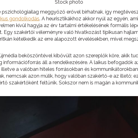
Stock photo
 de pszichológiailag meggyőző erővel bírhatnak, így megtéves
tikus gondolkodás
. A heurisztikákhoz akkor nyúl az egyén, ami
elmen kívül hagyja az érv tartalmi értékelésének formális lép
. Egy szakértői véleményre való hivatkozást tipikusan hajla
 ritkán kételkedik az erre alapozott érvelésekben, mivel megs
z újmédia beköszöntével kibővült azon szereplők köre, akik 
nformációforrás áll a rendelkezésére. A laikus befogadók az
, illetve a valóban hiteles forrásokban és kommunikátorokba
ak, nemcsak azon múlik, hogy valóban szakértő-e az illető; e
rtő szakértőként feltűnik. Sokszor nem is magán a kommuniká