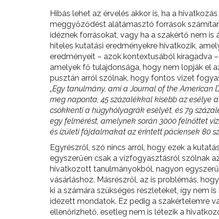
Hibás lehet az érvelés akkor is, ha a hivatkozá
meggyőződést alátámasztó források számítanak)
idéznek forrásokat, vagy ha a szakértő nem is á
hiteles kutatási eredményekre hivatkozik, ame
eredményeit – azok kontextusából kiragadva – be
amelyek fő tulajdonsága, hogy nem lopják el a
pusztán arról szólnak, hogy fontos vizet fogya
„Egy tanulmány, ami a Journal of the American Di
meg naponta, 45 százalékkal kisebb az esélye 
csökkenti a húgyhólyagrák esélyét, és 79 százalék
egy felmérést, amelynek során 3000 felnőttet vi
és ízületi fájdalmakat az érintett páciensek 80 s
Egyrészről, szó nincs arról, hogy ezek a kutatáso
egyszerűen csak a vízfogyasztásról szólnak a
hivatkozott tanulmányokból, nagyon egyszerűen 
vásárláshoz. Másrészről, az is problémás, hog
ki a számára szükséges részleteket, így nem is
idézett mondatok. Ez pedig a szakértelemre va
ellenőrizhető, esetleg nem is létezik a hivatko