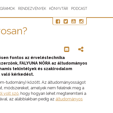
OGRAMOK
RENDEZVÉNYEK
KÖNYVTÁR
PODCAST
yosan?
ösen fontos az érveléstechnika
égszerzőnk, FALYUNA NÓRA az áltudományos
a hamis tekintélyek és szakirodalom
l való kérkedést.
nem-tudomány) között. Az áltudományosságot
at, módszereket, amelyek nem felelnek meg a
ól volt szó
, hogy hogyan lehet megteremteni a
ával, az alábbiakban pedig az
áltudományos