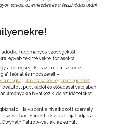
on savas, az emésztés és a felszívódás utáni
ilyenekre!
ból adódik. Tudományos szövegektől
e, egyéb tekintélyekre, forrásokra.
hogy a betegségeket az emberi szervezet
gia” teóriát és módszereit –
isei megfogalmazásakor régen megcáfolt
eállított publikációi és előadásai valójában
tanulmányokra hivatkozik, de az idézeteket
megbízható. Ha viszont a hivatkozott személy
a szavaiban. Ennek tipikus példáját adják a
k Gwyneth Paltrow-val, aki az elmúlt