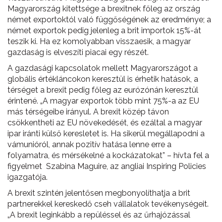
Magyarország kitettsége a brexitnek főleg az ország
német exportoktól való függőségének az eredménye; a
német exportok pedig jelenleg a brit importok 15%-át
teszik ki. Ha ez komolyabban visszaesik, a magyar
gazdaság is elveszíti piacai egy részét.
A gazdasági kapcsolatok mellett Magyarországot a
globális értékláncokon keresztül is érhetik hatások, a
térséget a brexit pedig főleg az eurózónán keresztül
érintené. „A magyar exportok több mint 75%-a az EU
más térségeibe irányul. A brexit közép távon
csökkentheti az EU növekedését, és ezáltal a magyar
ipar iránti külső keresletet is. Ha sikerül megállapodni a
vámunióról, annak pozitív hatása lenne erre a
folyamatra, és mérsékelné a kockázatokat” – hívta fel a
figyelmet Szabina Maguire, az angliai Inspiring Policies
igazgatója.
A brexit szintén jelentősen megbonyolíthatja a brit
partnerekkel kereskedő cseh vállalatok tevékenységeit.
„A brexit leginkább a repüléssel és az űrhajózással