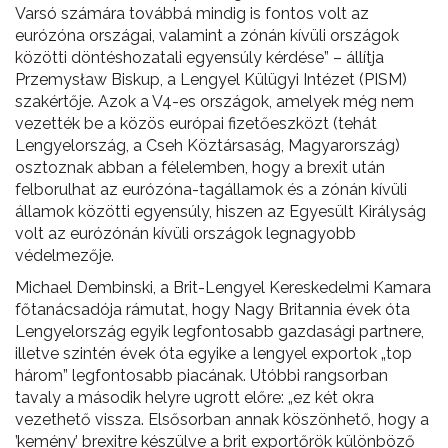
Varsó számára továbbá mindig is fontos volt az
eurózóna országai, valamint a zónán kívüli országok
közötti döntéshozatali egyensúly kérdése” – állítja
Przemysław Biskup, a Lengyel Külügyi Intézet (PISM)
szakértője. Azok a V4-es országok, amelyek még nem
vezették be a közös európai fizetőeszközt (tehát
Lengyelország, a Cseh Köztársaság, Magyarország)
osztoznak abban a félelemben, hogy a brexit után
felborulhat az eurózóna-tagállamok és a zónán kívüli
államok közötti egyensúly, hiszen az Egyesült Királyság
volt az eurózónán kívüli országok legnagyobb
védelmezője.
Michael Dembinski, a Brit-Lengyel Kereskedelmi Kamara
főtanácsadója rámutat, hogy Nagy Britannia évek óta
Lengyelország egyik legfontosabb gazdasági partnere,
illetve szintén évek óta egyike a lengyel exportok „top
három” legfontosabb piacának. Utóbbi rangsorban
tavaly a második helyre ugrott előre: „ez két okra
vezethető vissza. Elsősorban annak köszönhető, hogy a
’kemény’ brexitre készülve a brit exportőrök különböző