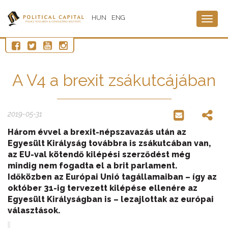
HUN
ENG
Togg
navig
A V4 a brexit zsákutcájában
2019-05-31
Három évvel a brexit-népszavazás után az
Egyesült Királyság továbbra is zsákutcában van,
az EU-val kötendő kilépési szerződést még
mindig nem fogadta el a brit parlament.
Időközben az Európai Unió tagállamaiban – így az
október 31-ig tervezett kilépése ellenére az
Egyesült Királyságban is – lezajlottak az európai
választások.