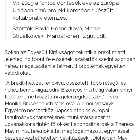
V4: 2019 a fontos döntések éve az Európai
Unióban című projekt keretében készült
kollaboratív elemzés.
Szerzők: Pavla Hosnedlová, Michał
Strzałkowski, Maroš Koreň , Zgut Edit
Sokan az Egyesült Királyságot tekintik a brexit miatti
jelenlegi holtpont felelősének, szakértők szerint azonban
nehéz megállapítani a felmerült problémák egyetlen
valódi okát.
„A brexit-helyzet rendkívül összetett, több rétegű, és
nehéz benne kiigazodni. Bizonyos mértékig valamennyi
felet lehetne hibáztatni a jelenlegi káoszért” – véli
Monika Brusenbauch Meislová. A brnói Masaryk
Egyetem nemzetközi kapcsolatok és európai
tanulmányok tanszékének munkatársa szerint
ugyanakkor szintén fő okként azonosíthatóak a Theresa
May miniszterelnök által megfogalmazott, egymással
összeegyeztethetetlen célkitűzések. „Dióhéjban: May