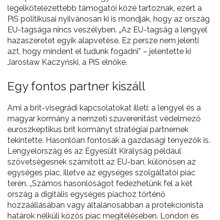
legelkötelezettebb támogatói közé tartoznak, ezért a
PiS politikusai nyilvánosan ki is mondják, hogy az ország
EU-tagsága nincs veszélyben. „Az EU-tagság a lengyel
hazaszeretet egyik alapvetése. Ez persze nem jelenti
azt, hogy mindent el tudunk fogadni” – jelentette ki
Jarosław Kaczyński, a PiS elnöke.
Egy fontos partner kiszáll
Ami a brit-visegrádi kapcsolatokat illeti: a lengyel és a
magyar kormány a nemzeti szuverenitást védelmező
euroszkeptikus brit kormányt stratégiai partnernek
tekintette. Hasonlóan fontosak a gazdasági tényezők is.
Lengyelország és az Egyesült Királyság például
szövetségesnek számított az EU-ban, különösen az
egységes piac, illetve az egységes szolgáltatói piac
terén. „Számos hasonlóságot fedezhetünk fel a két
ország a digitális egységes piachoz történő
hozzáállásában vagy általánosabban a protekcionista
határok nélküli közös piac megítélésében. London és