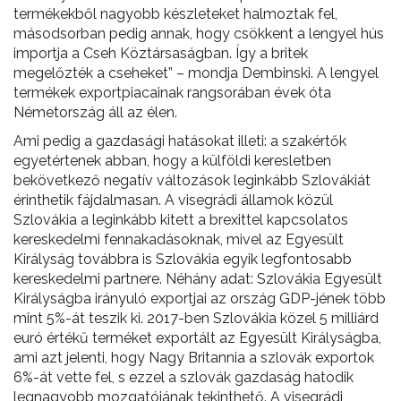
termékekből nagyobb készleteket halmoztak fel,
másodsorban pedig annak, hogy csökkent a lengyel hús
importja a Cseh Köztársaságban. Így a britek
megelőzték a cseheket” – mondja Dembinski. A lengyel
termékek exportpiacainak rangsorában évek óta
Németország áll az élen.
Ami pedig a gazdasági hatásokat illeti: a szakértők
egyetértenek abban, hogy a külföldi keresletben
bekövetkező negatív változások leginkább Szlovákiát
érinthetik fájdalmasan. A visegrádi államok közül
Szlovákia a leginkább kitett a brexittel kapcsolatos
kereskedelmi fennakadásoknak, mivel az Egyesült
Királyság továbbra is Szlovákia egyik legfontosabb
kereskedelmi partnere. Néhány adat: Szlovákia Egyesült
Királyságba irányuló exportjai az ország GDP-jének több
mint 5%-át teszik ki. 2017-ben Szlovákia közel 5 milliárd
euró értékű terméket exportált az Egyesült Királyságba,
ami azt jelenti, hogy Nagy Britannia a szlovák exportok
6%-át vette fel, s ezzel a szlovák gazdaság hatodik
legnagyobb mozgatójának tekinthető. A visegrádi