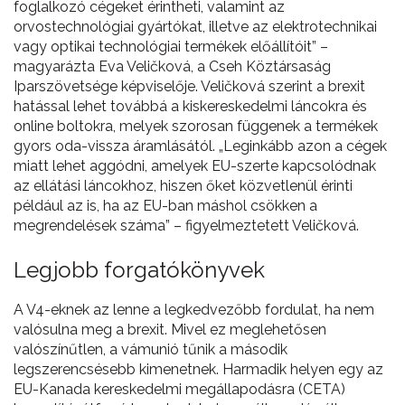
foglalkozó cégeket érintheti, valamint az
orvostechnológiai gyártókat, illetve az elektrotechnikai
vagy optikai technológiai termékek előállítóit” –
magyarázta Eva Veličková, a Cseh Köztársaság
Iparszövetsége képviselője. Veličková szerint a brexit
hatással lehet továbbá a kiskereskedelmi láncokra és
online boltokra, melyek szorosan függenek a termékek
gyors oda-vissza áramlásától. „Leginkább azon a cégek
miatt lehet aggódni, amelyek EU-szerte kapcsolódnak
az ellátási láncokhoz, hiszen őket közvetlenül érinti
például az is, ha az EU-ban máshol csökken a
megrendelések száma” – figyelmeztetett Veličková.
Legjobb forgatókönyvek
A V4-eknek az lenne a legkedvezőbb fordulat, ha nem
valósulna meg a brexit. Mivel ez meglehetősen
valószínűtlen, a vámunió tűnik a második
legszerencsésebb kimenetnek. Harmadik helyen egy az
EU-Kanada kereskedelmi megállapodásra (CETA)