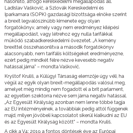
hasonlító, átfogó kereskedelmi megállapodás áll.
Ladislav Vaškovič, a Szlovák Kereskedelmi és
Iparkamara (SOPK) gazdasági bizottsága elnöke szerint
a brexit legvalószínűbb kimenete egy olyan
forgatókönyv, amely vagy nem eredményez kilépési
megállapodást, vagy létrehoz egy nulla tarifákkal
működő szabadkereskedelmi övezetet. „A kemény
brexittel összehasonlítva a második forgatókönyv
alacsonyabb, nem tarifális költségeket eredményezne,
ezért pedig mindkét félre nézve kevesebb negatív
hatással járna” – mondta Vaškovič.
Kryštof Kruliš, a Külügyi Társaság elemzője úgy véli, ha
végül az egyik olyan brexit-megállapodás valósul meg,
amelyet még mindig nem fogadott el a brit parlament,
az egyetlen szektorra nézve sem járna negatív hatással.
„Az Egyesült Királyság azonban nem lenne többé tagja
az EU intézményeinek, a továbbiak pedig attól függenek
majd, milyen jövőbeli kapcsolatot sikerül kialkudni az EU
és az Egyesült Királyság között” – mondta Kruliš.
A cikk a V4: 2019 a fontos döntések éve az Európai