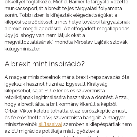
cikkellyel foglalkozó, Michel Barnier főtárgyaló vezette
munkacsoportját a brexit teljes tárgyalási folyamata
során. Több ízben is kifejezték elégedettségüket a
kilépési szerződéssel: „nincs helye további tárgyalásnak
a brexit-megállapodásról. Az elfogadott megállapodás
úgy jó, ahogy van, nem látjuk okát a
megváltoztatásának”, mondta Miroslav Lajčák szlovák
külügyminiszter.
A brexit mint inspiráció?
A magyar miniszterelnök már a brexit-népszavazás óta
igyekszik hasznot húzni az Egyesült Királyság
kilépéséből, saját EU-ellenes és szuverenista
retorikájának legitimálására használva a döntést. Azzal,
hogy a brexit által a brit kormány kikerült a képből,
Orbán Viktor keletre tolhatta el az eurószkepticizmust,
és felerősíthette a V4 szuverenista hangjait. A magyar
miniszterelnök
állításaival
szemben a kilépéspártiak nem
az EU migrációs politikája miatt győztek a