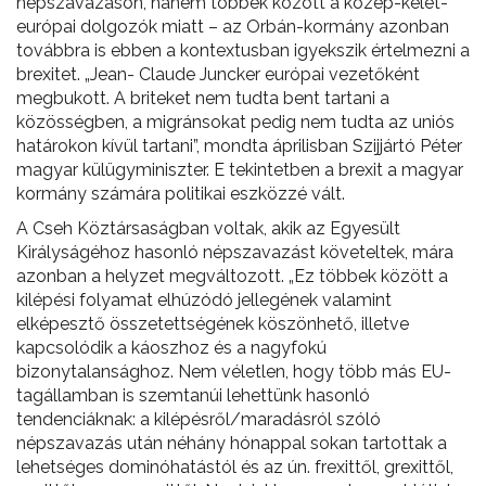
népszavazáson, hanem többek között a közép-kelet-
európai dolgozók miatt – az Orbán-kormány azonban
továbbra is ebben a kontextusban igyekszik értelmezni a
brexitet. „Jean- Claude Juncker európai vezetőként
megbukott. A briteket nem tudta bent tartani a
közösségben, a migránsokat pedig nem tudta az uniós
határokon kívül tartani”, mondta áprilisban Szijjártó Péter
magyar külügyminiszter. E tekintetben a brexit a magyar
kormány számára politikai eszközzé vált.
A Cseh Köztársaságban voltak, akik az Egyesült
Királyságéhoz hasonló népszavazást követeltek, mára
azonban a helyzet megváltozott. „Ez többek között a
kilépési folyamat elhúzódó jellegének valamint
elképesztő összetettségének köszönhető, illetve
kapcsolódik a káoszhoz és a nagyfokú
bizonytalansághoz. Nem véletlen, hogy több más EU-
tagállamban is szemtanúi lehettünk hasonló
tendenciáknak: a kilépésről/maradásról szóló
népszavazás után néhány hónappal sokan tartottak a
lehetséges dominóhatástól és az ún. frexittől, grexittől,