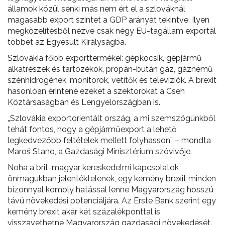
államok közül senki más nem ért el a szlováknál
magasabb export szintet a GDP arányát tekintve. Ilyen
megközelítésből nézve csak négy EU-tagállam exportál
többet az Egyesült Királyságba.
Szlovákia főbb exporttermékei: gépkocsik, gépjármű
alkatrészek és tartozékok, propán-bután gáz, gáznemű
szénhidrogének, monitorok, vetítők és televíziók. A brexit
hasonlóan érintené ezeket a szektorokat a Cseh
Köztársaságban és Lengyelországban is.
„Szlovákia exportorientált ország, a mi szemszögünkből
tehát fontos, hogy a gépjárműexport a lehető
legkedvezőbb feltételek mellett folyhasson” – mondta
Maroš Stano, a Gazdasági Minisztérium szóvivője.
Noha a brit-magyar kereskedelmi kapcsolatok
önmagukban jelentéktelenek, egy kemény brexit minden
bizonnyal komoly hatással lenne Magyarország hosszú
távú növekedési potenciáljára. Az Erste Bank szerint egy
kemény brexit akár két százalékponttal is
visszavethetné Magyarország gazdasági növekedését.