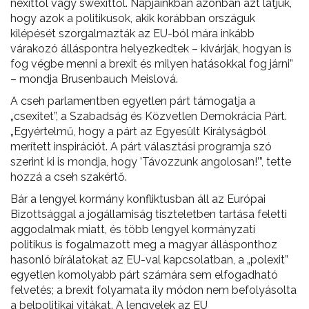
nexittől vagy swexittől. Napjainkban azonban azt látjuk,
hogy azok a politikusok, akik korábban országuk
kilépését szorgalmazták az EU-ból mára inkább
várakozó álláspontra helyezkedtek – kivárják, hogyan is
fog végbe menni a brexit és milyen hatásokkal fog járni”
– mondja Brusenbauch Meislová.
A cseh parlamentben egyetlen párt támogatja a
„csexitet”, a Szabadság és Közvetlen Demokrácia Párt.
„Egyértelmű, hogy a párt az Egyesült Királyságból
merített inspirációt. A párt választási programja szó
szerint ki is mondja, hogy ’Távozzunk angolosan!’”, tette
hozzá a cseh szakértő.
Bár a lengyel kormány konfliktusban áll az Európai
Bizottsággal a jogállamiság tiszteletben tartása feletti
aggodalmak miatt, és több lengyel kormányzati
politikus is fogalmazott meg a magyar állásponthoz
hasonló bírálatokat az EU-val kapcsolatban, a „polexit”
egyetlen komolyabb párt számára sem elfogadható
felvetés; a brexit folyamata ily módon nem befolyásolta
a belpolitikai vitákat. A lengyelek az EU