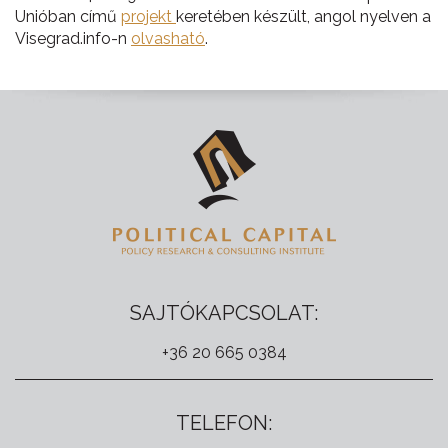
Unióban című
projekt
keretében készült, angol nyelven a
Visegrad.info-n
olvasható
.
SAJTÓKAPCSOLAT:
+36 20 665 0384
TELEFON: