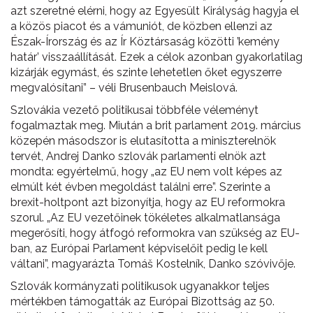
azt szeretné elérni, hogy az Egyesült Királyság hagyja el
a közös piacot és a vámuniót, de közben ellenzi az
Észak-Írország és az Ír Köztársaság közötti ’kemény
határ’ visszaállítását. Ezek a célok azonban gyakorlatilag
kizárják egymást, és szinte lehetetlen őket egyszerre
megvalósítani” – véli Brusenbauch Meislová.
Szlovákia vezető politikusai többféle véleményt
fogalmaztak meg. Miután a brit parlament 2019. március
közepén másodszor is elutasította a miniszterelnök
tervét, Andrej Danko szlovák parlamenti elnök azt
mondta: egyértelmű, hogy „az EU nem volt képes az
elmúlt két évben megoldást találni erre”. Szerinte a
brexit-holtpont azt bizonyítja, hogy az EU reformokra
szorul. „Az EU vezetőinek tökéletes alkalmatlansága
megerősíti, hogy átfogó reformokra van szükség az EU-
ban, az Európai Parlament képviselőit pedig le kell
váltani”, magyarázta Tomáš Kostelník, Danko szóvivője.
Szlovák kormányzati politikusok ugyanakkor teljes
mértékben támogatták az Európai Bizottság az 50.