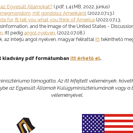
 az Egyesült Államokat?
(.pdf, 1,41MB, 2022. június)
, megmondom, mit gondolsz Amerikáról
(2022.07.13.)
e for, I’ll tell you what you think of America
(2022.07.13.
disinformation, and the image of the United States - Discussi
en
, itt pedig
angol nyelven
. (2022.07.08.)
, az interjú angol nyelven, magyar felirattal
itt
tekinthető meg
tt kiadvány pdf formátumban
itt érhető el
.
nisztériuma támogatta. Az itt kifejtett vélemények, követk
 egybe az Egyesült Államok Külügyminisztériumának vagy 
véleményével.