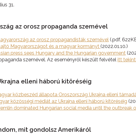
ius 31.
ország az orosz propaganda szemével
 Magyarország az orosz propagandisták szemével
(.pdf, 622KB
sz sajtó Magyarországot és a magyar kormányt
(2022.01.10.)
ussian press sees Hungary and the Hungarian government
(202
ropaganda szemével. Az eseményről készült felvétel
itt teki
krajna elleni háború kitöréséig
yar közbeszéd állapota Oroszország Ukrajna elleni támadá
gyar közösségi médiát az Ukrajna elleni háború kitöréséig
(20
remlin dominated Hungarian social media until the outbreak o
dom, mit gondolsz Amerikáról