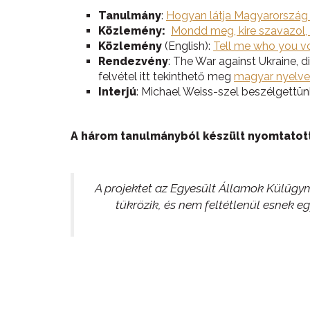
Tanulmány
:
Hogyan látja Magyarország
Közlemény:
Mondd meg, kire szavazol
Közlemény
(English):
Tell me who you vot
Rendezvény
: The War against Ukraine, 
felvétel itt tekinthető meg
magyar nyelv
Interjú
: Michael Weiss-szel beszélgettünk
A három tanulmányból készült nyomtato
A projektet az Egyesült Államok Külügymi
tükrözik, és nem feltétlenül esnek