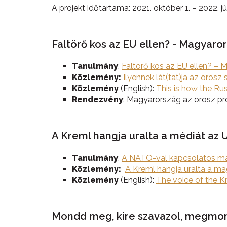
A projekt időtartama: 2021. október 1. – 2022. júl
Faltörő kos az EU ellen? - Magyar
Tanulmány
:
Faltörő kos az EU ellen? –
Közlemény:
Ilyennek lát(tat)ja az oro
Közlemény
(English):
This is how the R
Rendezvény
: Magyarország az orosz p
A Kreml hangja uralta a médiát az U
Tanulmány
:
A NATO-val kapcsolatos mag
Közlemény:
A Kreml hangja uralta a ma
Közlemény
(English):
The voice of the K
Mondd meg, kire szavazol, megmon