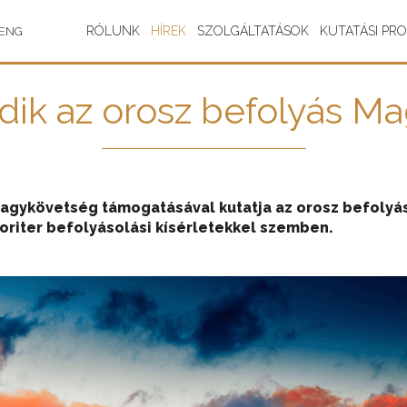
RÓLUNK
HÍREK
SZOLGÁLTATÁSOK
KUTATÁSI PR
ENG
ik az orosz befolyás Ma
 Nagykövetség támogatásával kutatja az orosz befolyá
oriter befolyásolási kísérletekkel szemben.