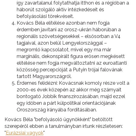
így zavartalanul folytathatja itthon és a régióban a
háborút szolgáló aktív intézkedéseit és
befolyásolási törekvéseit.
Kovács Béla elítélése azonban nem fogja
érdemben javítani az orosz-ukrán háborúban a
regionális szövetségesekkel – elsősorban a V4
tagjaival, azon belül Lengyelországgal –
megromló kapcsolatot, mivel egy ma már
marginális, dekonspirált figura erősen megkésett
elítélése nem fogja megváltoztatni az euroatlanti
közösség percepcióját a Putyin trójai falovának
tartott Magyarországról.
Érdemes felidézni: Kovácsnak komoly része volt a
2000-es évek közepén az akkor még szárnyait
bontogató Jobbik finanszírozásában, majd ezzel
egy időben a párt külpolitikai orientációjának
Oroszország irányába fordításában.
Kovács Béla "befolyásoló ügynökként" betöltött
szerepéről ebben a tanulmányban írtunk részletesen:
"
Eurázsiai vagyok
"