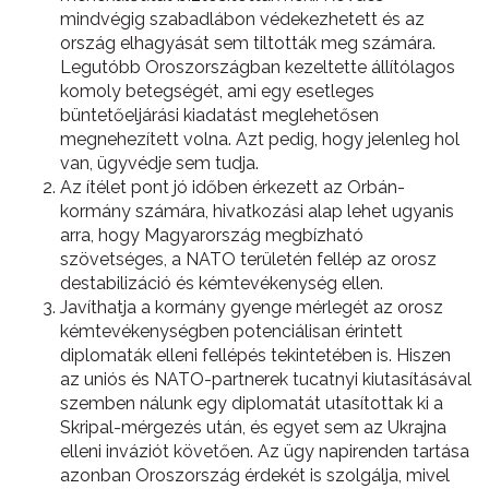
mindvégig szabadlábon védekezhetett és az
ország elhagyását sem tiltották meg számára.
Legutóbb Oroszországban kezeltette állítólagos
komoly betegségét, ami egy esetleges
büntetőeljárási kiadatást meglehetősen
megnehezített volna. Azt pedig, hogy jelenleg hol
van, ügyvédje sem tudja.
Az ítélet pont jó időben érkezett az Orbán-
kormány számára, hivatkozási alap lehet ugyanis
arra, hogy Magyarország megbízható
szövetséges, a NATO területén fellép az orosz
destabilizáció és kémtevékenység ellen.
Javíthatja a kormány gyenge mérlegét az orosz
kémtevékenységben potenciálisan érintett
diplomaták elleni fellépés tekintetében is. Hiszen
az uniós és NATO-partnerek tucatnyi kiutasításával
szemben nálunk egy diplomatát utasítottak ki a
Skripal-mérgezés után, és egyet sem az Ukrajna
elleni inváziót követően. Az ügy napirenden tartása
azonban Oroszország érdekét is szolgálja, mivel