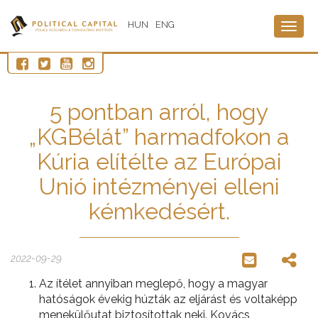
HUN
ENG
Togg
navig
5 pontban arról, hogy
„KGBélát” harmadfokon a
Kúria elítélte az Európai
Unió intézményei elleni
kémkedésért.
2022-09-29
Az ítélet annyiban meglepő, hogy a magyar
hatóságok évekig húzták az eljárást és voltaképp
menekülőutat biztosítottak neki. Kovács