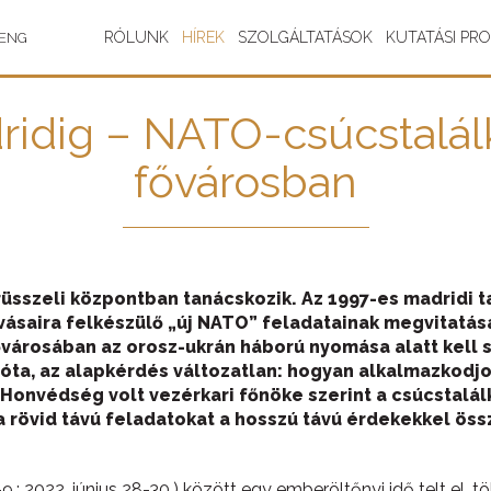
RÓLUNK
HÍREK
SZOLGÁLTATÁSOK
KUTATÁSI PR
ENG
ridig – NATO-csúcstalál
fővárosban
rüsszeli központban tanácskozik. Az 1997-es madridi 
ívásaira felkészülő „új NATO” feladatainak megvitatás
városában az orosz-ukrán háború nyomása alatt kell s
 óta, az alapkérdés változatlan: hogyan alkalmazkodj
onvédség volt vezérkari főnöke szerint a csúcstalál
 rövid távú feladatokat a hosszú távú érdekekkel öss
-9.; 2022. június 28-30.) között egy emberöltőnyi idő telt el,