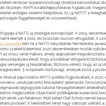
etési rendszer (a parancsnoksági struktúra karcsúsítása) áta
ti Akcióterv (RAP) továbbfejlesztésével foglalkozik, megerő
i jelenlétet erőteljes védelmi felépítéssé. Az „új NATO” a hide
 tagországok függetlenségét és szuverenitását.
elfogadja a NATO új stratégiai koncepcióját. A 2019. december
rtalmi elemeit a 2021. évi brüsszeli csúcson elfogadták. A sz
ői csoportot
kért fel a NATO helyzetének felmérésére, javasla
 című szakértői jelentést 2020 decemberében hozták nyilván
rt az orosz-ukrán háború, amely alapvetően megváltoztatta 
nyszerpályára került, hogy a korábban elfogadott biztonsági 
égiai versengés új feladataiban. Biztosra vehető, hogy az új 
válságkezelés, 3. kooperatív biztonság), amelyek közül a jövő
 Kínával kapcsolatos NATO-politika fogja kiváltani. A 2021. 
t növekvő „rendszerszintű kihívásként” jellemezte. Oroszors
n megmaradó legnagyobb katonai fenyegetéseként értékelhető
tős megközelítés (dual track) politikájának kudarcáról besz
tyin elnök van hatalmon. Múlt héten Olaf Scholz német kanc
ható jövőben”. E tekintetben tehát nagy változás várható a 2