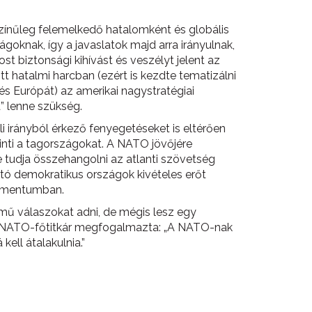
ínűleg felemelkedő hatalomként és globális
ágoknak, így a javaslatok majd arra irányulnak,
t biztonsági kihívást és veszélyt jelent az
tt hatalmi harcban (ezért is kezdte tematizálni
és Európát) az amerikai nagystratégiai
a” lenne szükség.
li irányból érkező fenyegetéseket is eltérően
érinti a tagországokat. A NATO jövőjére
tudja összehangolni az atlanti szövetség
kotó demokratikus országok kivételes erőt
kumentumban.
mű válaszokat adni, de mégis lesz egy
rg NATO-főtitkár megfogalmazta: „A NATO-nak
ell átalakulnia.”