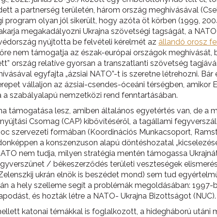
ett a partnerség területén, három ország meghívásával (Cs
gi program olyan jól sikerült, hogy azóta öt körben (1999, 20
 akarja megakadályozni Ukrajna szövetségi tagságát, a NAT
édország nyújtotta be felvételi kérelmét az
állandó orosz f
lőre nem támogatja az észak-európai országok meghívását, b
 ország relatíve gyorsan a transzatlanti szövetség tagjává v
ívásával egyfajta „ázsiai NATO”-t is szeretne létrehozni. Bár
erepet vállaljon az ázsiai-csendes-óceáni térségben, amikor 
nia a szabályalapú nemzetközi rend fenntartásában.
jna támogatása lesz, amiben általános egyetértés van, de a m
yújtási Csomag (CAP) kibővítéséről, a tagállami fegyverszál
hoc szervezeti formában (Koordinációs Munkacsoport, Ramste
onképpen a konszenzuson alapú döntéshozatal „kicselezése”
 NATO nem tudja, milyen stratégia mentén támogassa Ukrajná
fegyverszünet / békeszerződés területi veszteségek elismer
Zelenszkij ukrán elnök is beszédet mond) sem tud egyértelmű
án a hely szelleme segít a problémák megoldásában: 1997-b
apodást, és hozták létre a NATO- Ukrajna Bizottságot (NUC).
 mellett katonai témákkal is foglalkozott, a hidegháború után