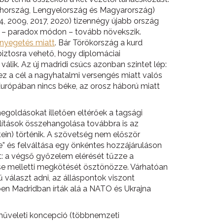
ehország, Lengyelország és Magyarország)
04, 2009, 2017, 2020) tizennégy újabb ország
O – paradox módon – tovább növekszik.
enyegetés miatt
. Bár Törökország a kurd
iztosra vehető, hogy diplomáciai
álik. Az új madridi csúcs azonban szintet lép:
 ez a cél a nagyhatalmi versengés miatt valós
Európában nincs béke, az orosz háború miatt
egoldásokat illetően eltérőek a tagsági
lítások összehangolása továbbra is az
in) történik. A szövetség nem először
 és felváltása egy önkéntes hozzájáruláson
t: a végső győzelem elérését tűzze a
ése melletti megkötését ösztönözze. Várhatóan
 választ adni, az álláspontok viszont
en Madridban írták alá a NATO és Ukrajna
i műveleti koncepció (többnemzeti