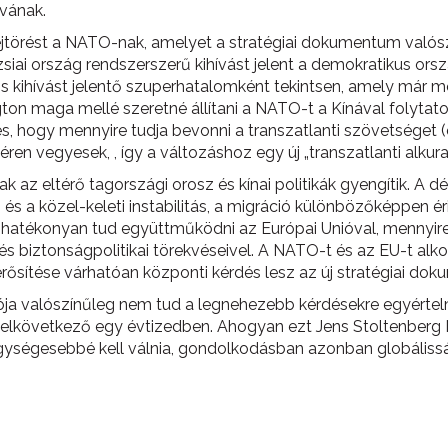
vának.
törést a NATO-nak, amelyet a stratégiai dokumentum valósz
zsiai ország rendszerszerű kihívást jelent a demokratikus orsz
kihívást jelentő szuperhatalomként tekintsen, amely már mos
ton maga mellé szeretné állítani a NATO-t a Kínával folytato
s, hogy mennyire tudja bevonni a transzatlanti szövetséget (
ren vegyesek, , így a változáshoz egy új „transzatlanti alkur
z eltérő tagországi orosz és kínai politikák gyengítik. A dé
ai és a közel-keleti instabilitás, a migráció különbözőképpen 
hatékonyan tud együttműködni az Európai Unióval, mennyire 
- és biztonságpolitikai törekvéseivel. A NATO-t és az EU-t al
ősítése várhatóan központi kérdés lesz az új stratégiai do
ja valószínűleg nem tud a legnehezebb kérdésekre egyértel
az elkövetkező egy évtizedben. Ahogyan ezt Jens Stoltenbe
egységesebbé kell válnia, gondolkodásban azonban globálissá k