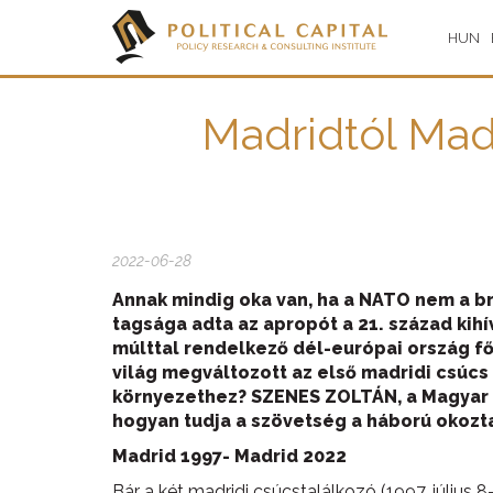
HUN
Madridtól Mad
2022-06-28
Annak mindig oka van, ha a NATO nem a b
tagsága adta az apropót a 21. század kih
múlttal rendelkező dél-európai ország fő
világ megváltozott az első madridi csúcs
környezethez? SZENES ZOLTÁN, a Magyar H
hogyan tudja a szövetség a háború okozta
Madrid 1997- Madrid 2022
Bár a két madridi csúcstalálkozó (1997. július 8