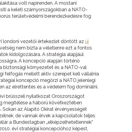
lakítása volt napirenden. A mostani
síti a keleti szárnyországokban a NATO-
gháborús területvédelmi berendezkedésre fog
i londoni vezetői értekezlet döntött az
új
övetség nem bízta a véletlenre ezt a fontos
tok kidolgozására. A stratégia alapjául
osságra. A koncepció alapján történő
a biztonsági környezetet és a NATO-val
felfogás mellett aktív szerepet kell vállalnia
stratégiai koncepció megőrzi a NATO jelenlegi
ben az elrettentés és a védelem fog dominálni.
évi brüsszeli nyilatkozat Oroszországot
zág megítélése a háború következtében
. Sokan az Alapító Okirat érvényességét
élnek, de vannak érvek a kapcsolatok teljes
ellár a Bundestagban „elképzelhetetlennek”
010. évi stratégiai koncepcióhoz képest,