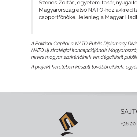
Szenes Zoltán, egyetemi tanár, nyugál
Magyarország első NATO-hoz akkreditált
csoportfőnöke. Jelenleg a Magyar Hadt
A Political Capital a NATO Public Diplomacy Di
NATO új stratégiai koncepciójának Magyarország
neves magyar szakértőinek vendégcikkeit publik
A projekt keretében készült további cikkek, egy
SAJT
+36 20