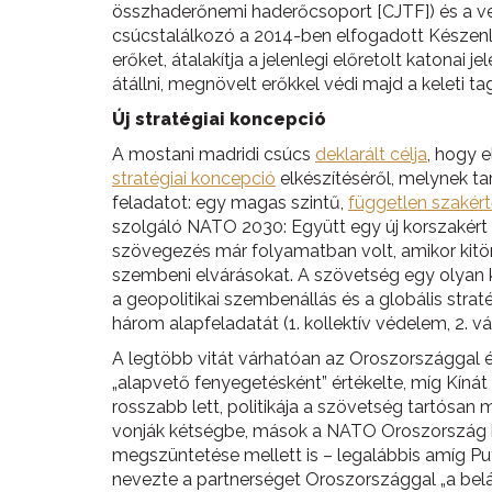
összhaderőnemi haderőcsoport [CJTF]) és a vez
csúcstalálkozó a 2014-ben elfogadott Készenlé
erőket, átalakítja a jelenlegi előretolt katona
átállni, megnövelt erőkkel védi majd a keleti
Új stratégiai koncepció
A mostani madridi csúcs
deklarált célja
, hogy 
stratégiai koncepció
elkészítéséről, melynek ta
feladatot: egy magas szintű,
független szakért
szolgáló NATO 2030: Együtt egy új korszakért
szövegezés már folyamatban volt, amikor kitö
szembeni elvárásokat. A szövetség egy olyan ké
a geopolitikai szembenállás és a globális strat
három alapfeladatát (1. kollektív védelem, 2. 
A legtöbb vitát várhatóan az Oroszországgal és
„alapvető fenyegetésként” értékelte, míg Kíná
rosszabb lett, politikája a szövetség tartósa
vonják kétségbe, mások a NATO Oroszország ket
megszüntetése mellett is – legalábbis amíg Pu
nevezte a partnerséget Oroszországgal „a belát