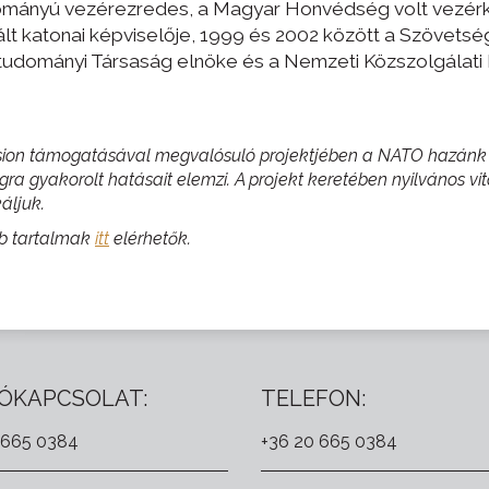
lományú vezérezredes, a Magyar Honvédség volt vezérk
 katonai képviselője, 1999 és 2002 között a Szövetség 
udományi Társaság elnöke és a Nemzeti Közszolgálati
vision támogatásával megvalósuló projektjében a NATO hazánk b
ra gyakorolt hatásait elemzi. A projekt keretében nyilvános 
áljuk.
éb tartalmak
itt
elérhetők.
ÓKAPCSOLAT:
TELEFON:
 665 0384
+36 20 665 0384