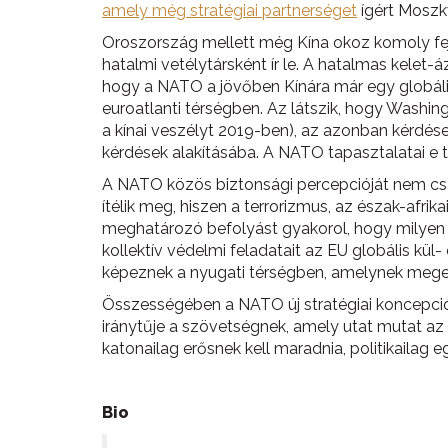
amely még stratégiai partnerséget
ígért Moszk
Oroszország mellett még Kína okoz komoly fej
hatalmi vetélytársként ír le. A hatalmas kelet-á
hogy a NATO a jövőben Kínára már egy globális 
euroatlanti térségben. Az látszik, hogy Washing
a kínai veszélyt 2019-ben), az azonban kérdése
kérdések alakításába. A NATO tapasztalatai e té
A NATO közös biztonsági percepcióját nem csak a
ítélik meg, hiszen a terrorizmus, az észak-afrik
meghatározó befolyást gyakorol, hogy milyen 
kollektív védelmi feladatait az EU globális kül
képeznek a nyugati térségben, amelynek meger
Összességében a NATO új stratégiai koncepció
iránytűje a szövetségnek, amely utat mutat 
katonailag erősnek kell maradnia, politikailag 
Bio