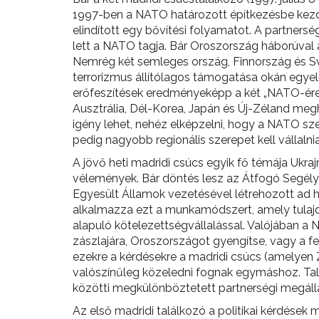
1997-ben a NATO határozott építkezésbe kezd
elindított egy bővítési folyamatot. A partnersé
lett a NATO tagja. Bár Oroszország háborúval
Nemrég két semleges ország, Finnország és Sv
terrorizmus állítólagos támogatása okán egye
erőfeszítések eredményeképp a két „NATO-érett”
Ausztrália, Dél-Korea, Japán és Új-Zéland megh
igény lehet, nehéz elképzelni, hogy a NATO sz
pedig nagyobb regionális szerepet kell vállal
A jövő heti madridi csúcs egyik fő témája Ukra
vélemények. Bár döntés lesz az Átfogó Segélyn
Egyesült Államok vezetésével létrehozott ad 
alkalmazza ezt a munkamódszert, amely tulajd
alapuló kötelezettségvállalással. Valójában a
zászlajára, Oroszországot gyengítse, vagy a 
ezekre a kérdésekre a madridi csúcs (amelyen 
valószínűleg közeledni fognak egymáshoz. Tal
közötti megkülönböztetett partnerségi megáll
Az első madridi találkozó a politikai kérdések