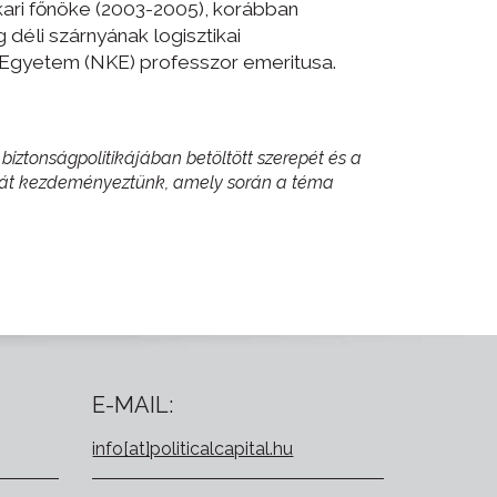
ari főnöke (2003-2005), korábban
déli szárnyának logisztikai
 Egyetem (NKE) professzor emeritusa.
iztonságpolitikájában betöltött szerepét és a
vitát kezdeményeztünk, amely során a téma
E-MAIL:
info[at]politicalcapital.hu