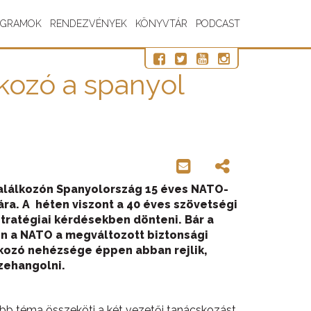
OGRAMOK
RENDEZVÉNYEK
KÖNYVTÁR
PODCAST
kozó a spanyol
találkozón Spanyolország 15 éves NATO-
ára. A héten viszont a 40 éves szövetségi
tratégiai kérdésekben dönteni. Bár a
on a NATO a megváltozott biztonsági
kozó nehézsége éppen abban rejlik,
zehangolni.
 több téma összeköti a két vezetői tanácskozást.