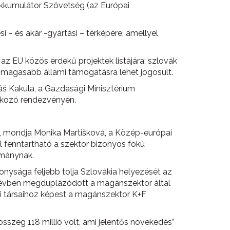
k Akkumulátor Szövetség (az Európai
i – és akár -gyártási – térképére, amellyel
az EU közös érdekű projektek listájára; szlovák
a, magasabb állami támogatásra lehet jogosult.
máš Kakula, a Gazdasági Minisztérium
lkozó rendezvényén.
ú, mondja Monika Martišková, a Közép-európai
l fenntartható a szektor bizonyos fokú
mánynak.
onysága feljebb tolja Szlovákia helyezését az
tíz évben megduplázódott a magánszektor által
ai társaihoz képest a magánszektor K+F
 összeg 118 millió volt, ami jelentős növekedés”