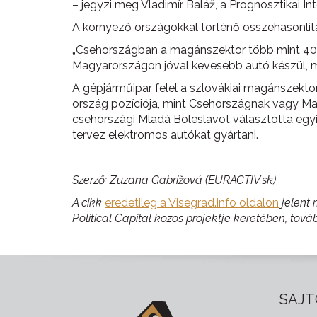
– jegyzi meg Vladimír Baláž, a Prognosztikai I
A környező országokkal történő összehasonlítá
„Csehországban a magánszektor több mint 400 m
Magyarországon jóval kevesebb autó készül, m
A gépjárműipar felel a szlovákiai magánszektor
ország pozíciója, mint Csehországnak vagy Ma
csehországi Mladá Boleslavot választotta egy
tervez elektromos autókat gyártani.
Szerző: Zuzana Gabrižová (EURACTIV.sk)
A cikk
eredetileg a Visegrad.info oldalon
jelent 
Political Capital közös projektje keretében, tová
SAJT