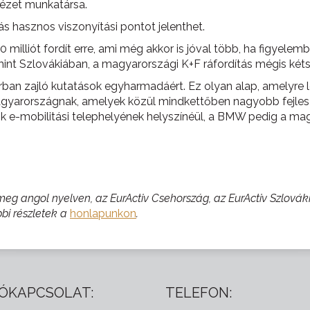
ntézet munkatársa.
s hasznos viszonyítási pontot jelenthet.
illiót fordít erre, ami még akkor is jóval több, ha figyelem
int Szlovákiában, a magyarországi K+F ráfordítás mégis két
ban zajló kutatások egyharmadáért. Ez olyan alap, amelyre l
gyarországnak, amelyek közül mindkettőben nagyobb fejlesz
ik e-mobilitási telephelyének helyszínéül, a BMW pedig a 
meg angol nyelven, az EurActiv Csehország, az EurActiv Szlovák
bbi részletek a
honlapunkon
.
ÓKAPCSOLAT:
TELEFON: