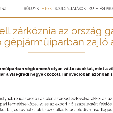
RÓLUNK
HÍREK
SZOLGÁLTATÁSOK
KUTATÁSI PR
ENG
kell zárkóznia az ország
gépjárműiparban zajló 
járműiparban végbemenő olyan változásokkal, mint a zöl
jár a visegrádi négyek között, innovációban azonban 
melynek rendszeresen az élén szerepel Szlovákia, akkor az a
pari termelése közel 50 és az export 46 százalékáért felelő
alkoztat, és további sok tízezer állás kapcsolódik másodlago