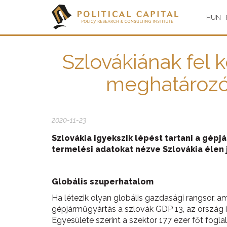
HUN
Szlovákiának fel 
meghatározó 
2020-11-23
Szlovákia igyekszik lépést tartani a gép
termelési adatokat nézve Szlovákia élen 
Globális szuperhatalom
Ha létezik olyan globális gazdasági rangsor, a
gépjárműgyártás a szlovák GDP 13, az ország i
Egyesülete szerint a szektor 177 ezer főt fogl