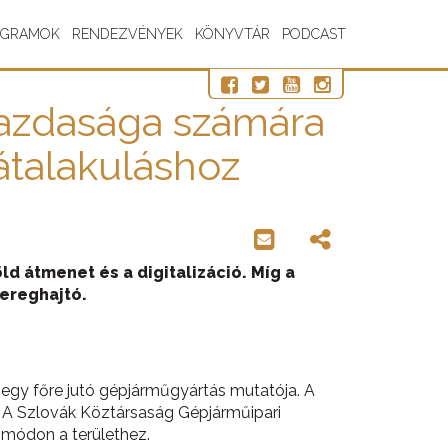
OGRAMOK
RENDEZVÉNYEK
KÖNYVTÁR
PODCAST
 gazdasága számára
átalakuláshoz
d átmenet és a digitalizáció. Míg a
sereghajtó.
z egy főre jutó gépjárműgyártás mutatója. A
s. A Szlovák Köztársaság Gépjárműipari
s módon a területhez.