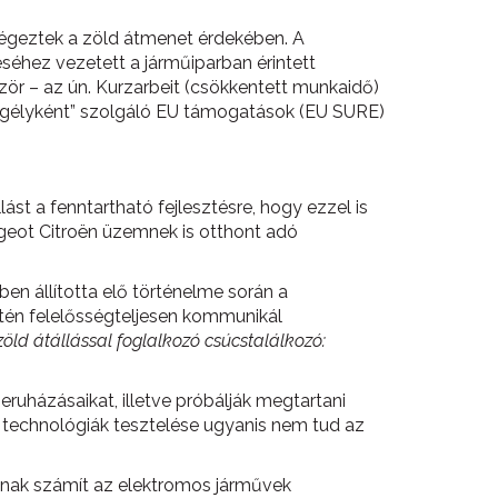
végeztek a zöld átmenet érdekében. A
éhez vezetett a járműiparban érintett
ör – az ún. Kurzarbeit (csökkentett munkaidő)
gélyként” szolgáló EU támogatások (EU SURE)
st a fenntartható fejlesztésre, hogy ezzel is
geot Citroën üzemnek is otthont adó
ben állította elő történelme során a
én felelősségteljesen kommunikál
zöld átállással foglalkozó csúcstalálkozó:
eruházásaikat, illetve próbálják megtartani
új technológiák tesztelése ugyanis nem tud az
tónak számít az elektromos járművek