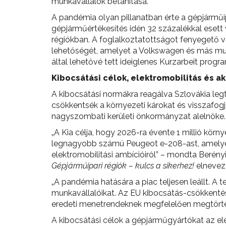
munkavállalók betanítása.
A pandémia olyan pillanatban érte a gépjárműi
gépjárműértékesítés idén 32 százalékkal eset
régiókban. A foglalkoztatottságot fenyegető v
lehetőségét, amelyet a Volkswagen és más m
által lehetővé tett ideiglenes Kurzarbeit prog
Kibocsátási célok, elektromobilitás és 
A kibocsátási normákra reagálva Szlovákia legt
csökkentsék a környezeti károkat és visszafo
nagyszombati kerületi önkormányzat alelnöke.
„A Kia célja, hogy 2026-ra évente 1 millió körn
legnagyobb számú Peugeot e-208-ast, amelyek
elektromobilitási ambícióiról” – mondta Beré
Gépjárműipari régiók – kulcs a sikerhez!
elnevez
„A pandémia hatására a piac teljesen leállt. A 
munkavállalóikat. Az EU kibocsátás-csökkentési
eredeti menetrendeknek megfelelően megtörtén
A kibocsátási célok a gépjárműgyártókat az el