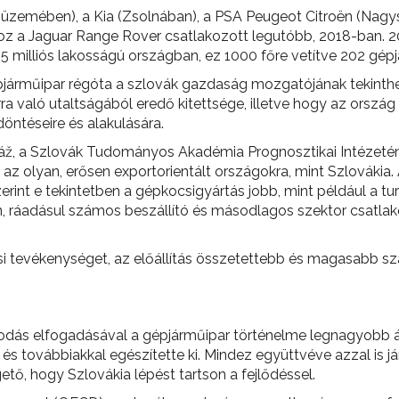
 üzemében), a Kia (Zsolnában), a PSA Peugeot Citroën (Nagy
hoz a Jaguar Range Rover csatlakozott legutóbb, 2018-ban. 
 5,5 milliós lakosságú országban, ez 1000 főre vetítve 202 gépj
pjárműipar régóta a szlovák gazdaság mozgatójának tekinthe
rra való utaltságából eredő kitettsége, illetve hogy az orszá
döntéseire és alakulására.
Baláž, a Szlovák Tudományos Akadémia Prognosztikai Intézet
az olyan, erősen exportorientált országokra, mint Szlovákia. 
erint e tekintetben a gépkocsigyártás jobb, mint például a t
an, ráadásul számos beszállító és másodlagos szektor csatlak
i tevékenységet, az előállítás összetettebb és magasabb szak
apodás elfogadásával a gépjárműipar történelme legnagyobb á
 és továbbiakkal egészítette ki. Mindez együttvéve azzal is já
tő, hogy Szlovákia lépést tartson a fejlődéssel.