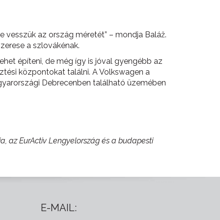
be vesszük az ország méretét” – mondja Baláž.
szerese a szlovákénak.
ehet építeni, de még így is jóval gyengébb az
tési központokat találni. A Volkswagen a
magyarországi Debrecenben található üzemében
ia, az EurActiv Lengyelország és a budapesti
E-MAIL: