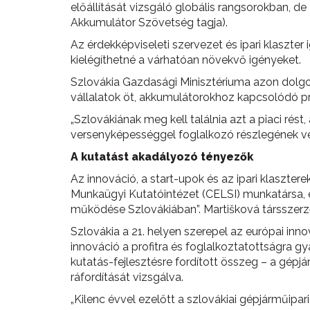
előállítását vizsgáló globális rangsorokban, d
Akkumulátor Szövetség tagja).
Az érdekképviseleti szervezet és ipari klaszter 
kielégíthetné a várhatóan növekvő igényeket.
Szlovákia Gazdasági Minisztériuma azon dolgozi
vállalatok öt, akkumulátorokhoz kapcsolódó pro
„Szlovákiának meg kell találnia azt a piaci ré
versenyképességgel foglalkozó részlegének ve
A kutatást akadályozó tényezők
Az innováció, a start-upok és az ipari klaszt
Munkaügyi Kutatóintézet (CELSI) munkatársa, é
működése Szlovákiában”. Martišková társszerz
Szlovákia a 21. helyen szerepel az európai in
innováció a profitra és foglalkoztatottságra g
kutatás-fejlesztésre fordított összeg – a gép
ráfordítását vizsgálva.
„Kilenc évvel ezelőtt a szlovákiai gépjárműipari