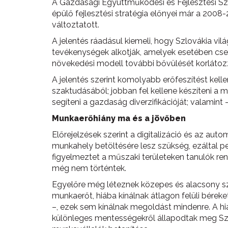
A Gazdasági Együttműködési és Fejlesztési Sz
épülő fejlesztési stratégia előnyei már a 200
változtatott.
A jelentés ráadásul kiemeli, hogy Szlovákia vil
tevékenységek alkotják, amelyek esetében cseké
növekedési modell további bővülését korláto
A jelentés szerint komolyabb erőfeszítést kelle
szaktudásából; jobban fel kellene készíteni a 
segíteni a gazdaság diverzifikációját; valamint
Munkaerőhiány ma és a jövőben
Előrejelzések szerint a digitalizáció és az aut
munkahely betöltésére lesz szükség, ezáltal p
figyelmeztet a műszaki területeken tanulók ren
még nem történtek.
Egyelőre még léteznek közepes és alacsony sza
munkaerőt, hiába kínálnak átlagon felüli béreke
–, ezek sem kínálnak megoldást mindenre. A hi
különleges mentességekről állapodtak meg Szl