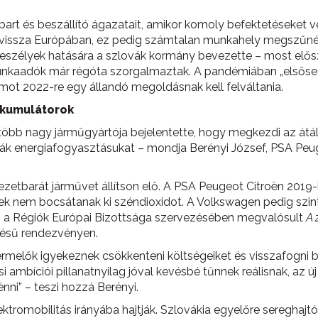
part és beszállító ágazatait, amikor komoly befektetéseket 
t vissza Európában, ez pedig számtalan munkahely megszűnés
eszélyek hatására a szlovák kormány bevezette – most elősz
unkaadók már régóta szorgalmaztak. A pandémiában „elsőse
ramot 2022-re egy állandó megoldásnak kell felváltania.
akkumulátorok
öbb nagy járműgyártója bejelentette, hogy megkezdi az átállá
gják energiafogyasztásukat – mondja Berényi József, PSA Peu
yezetbarát járművet állítson elő. A PSA Peugeot Citroën 2019-
 nem bocsátanak ki széndioxidot. A Volkswagen pedig szint
nyi a Régiók Európai Bizottsága szervezésében megvalósult
A 
ésű rendezvényen.
termelők igyekeznek csökkenteni költségeiket és visszafogni b
 ambíciói pillanatnyilag jóval kevésbé tűnnek reálisnak, az 
ni” – teszi hozzá Berényi.
ektromobilitás irányába hajtják. Szlovákia egyelőre sereghaj