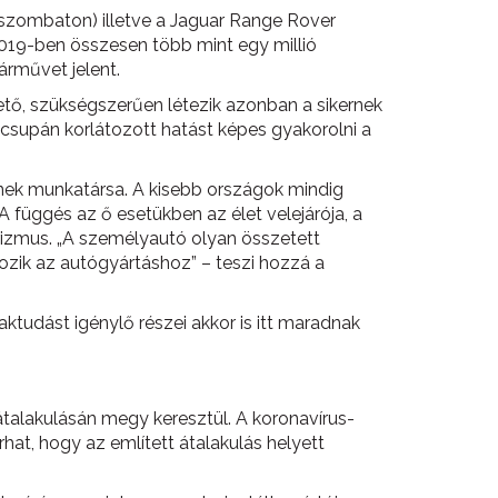
szombaton) illetve a Jaguar Range Rover
2019-ben összesen több mint egy millió
árművet jelent.
tő, szükségszerűen létezik azonban a sikernek
g csupán korlátozott hatást képes gyakorolni a
ének munkatársa. A kisebb országok mindig
A függés az ő esetükben az élet velejárója, a
urizmus. „A személyautó olyan összetett
ozik az autógyártáshoz” – teszi hozzá a
tudást igénylő részei akkor is itt maradnak
talakulásán megy keresztül. A koronavírus-
rhat, hogy az említett átalakulás helyett