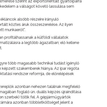
érése szerint az exportorientált gyártóiparra
eskedelem a válságot követő lassulása sem
tékláncok alsóbb részeire irányuló
tált köztes áruk összeszerelése. Az ilyen
tt munkaerőt”.
n profitálhassanak a külföldi vállalatok
omatizálásra a legtöbb ágazatban; elő kellene
t.
t egyre több magasabb technikai tudást igénylő
n képzett szakemberek hiánya. Az ipar régóta
ktatási rendszer reformja, de előrelépések
szereplők azonban nehezen találnak megfelelő
 magában foglaló ún. duális képzés újraindítása
 szerbek) töltik fel. A gépjárműgyártók
zámára azonban többletköltséget jelent a