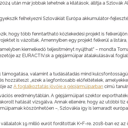
e 2024 után már jobbak lehetnek a kilátások, állítja a Szlová
igyekszik felhelyezni Szlovákiát Európa akkumulátor-fejlesztés
k, hogy több fenntartható közlekedési projekt is felkerüljön 
jektet is vázoltak. Amennyiben egy projekt felkerül a listár
st, amelyben kiemelkedő teljesítményt nyújthat” – mondta To
zetője az EURACTIV.sk a gépjárműipar átalakulásával fogla
erek támogatása, valamint a tudásátadás mind kulcsfontosság
s hozzáteszi: „ezek a legfontosabb előfeltételek, amelyekke
ője az
A foglalkoztatás jövője a gépjárműiparban
című tanul
novációs eredménytáblán. A gépjárműipari szektor exporthaték
yakorolt hatását vizsgálva. Annak ellenére, hogy az utóbbi 
járműiparnak köszönhetően –, Szlovákia így is lemaradt európ
 vállalatok 19 millió eurót fordítottak K+F-re. 2018-ban ez az