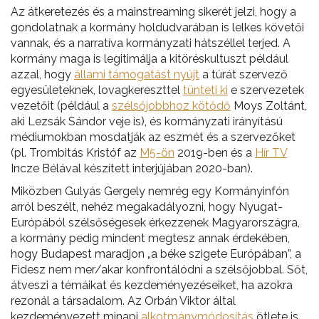
Az átkeretezés és a mainstreaming sikerét jelzi, hogy a
gondolatnak a kormány holdudvarában is lelkes követői
vannak, és a narratíva kormányzati hátszéllel terjed. A
kormány maga is legitimálja a kitöréskultuszt például
azzal, hogy
állami támogatást nyújt
a túrát szervező
egyesületeknek, lovagkereszttel
tünteti ki
e szervezetek
vezetőit (például a
szélsőjobbhoz kötődő
Moys Zoltánt,
aki Lezsák Sándor veje is), és kormányzati irányítású
médiumokban mosdatják az eszmét és a szervezőket
(pl. Trombitás Kristóf az
M5-ön
2019-ben és a
Hír TV
Incze Bélával készített interjújában 2020-ban).
Miközben Gulyás Gergely nemrég egy Kormányinfón
arról beszélt, nehéz megakadályozni, hogy Nyugat-
Európából szélsőségesek érkezzenek Magyarországra,
a kormány pedig mindent megtesz annak érdekében,
hogy Budapest maradjon „a béke szigete Európában”, a
Fidesz nem mer/akar konfrontálódni a szélsőjobbal. Sőt,
átveszi a témáikat és kezdeményezéseiket, ha azokra
rezonál a társadalom. Az Orbán Viktor által
kezdeményezett minapi
alkotmánymódosítás
ötlete is