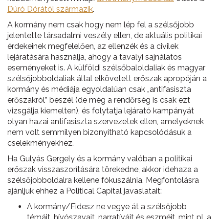
Dúró Dórától származik
.
A kormány nem csak hogy nem lép fel a szélsőjobb
jelentette társadalmi veszély ellen, de aktuális politikai
érdekeinek megfelelően, az ellenzék és a civilek
lejáratására használja, ahogy a tavalyi sajnálatos
eseményeket is. A külföldi szélsőbaloldaliak és magyar
szélsőjobboldaliak által elkövetett erőszak apropóján a
kormány és médiája egyoldalúan csak „antifasiszta
erőszakról” beszél (de még a rendőrség is csak ezt
vizsgálja kiemelten), és folytatja lejárató kampányát
olyan hazai antifasiszta szervezetek ellen, amelyeknek
nem volt semmilyen bizonyítható kapcsolódásuk a
cselekményekhez.
Ha Gulyás Gergely és a kormány valóban a politikai
erőszak visszaszorítására törekedne, akkor idehaza a
szélsőjobboldalra kellene fókuszálnia. Megfontolásra
ajánljuk ehhez a Political Capital javaslatait:
A kormány/Fidesz ne vegye át a szélsőjobb
témáit, hívószavait, narratíváit és eszméit, mint pl. a