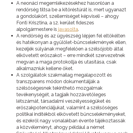
A neonáci megemlékezésekhez hasonlóan a
rendőrség tiltsa be a kitöréstúrát is, mert ugyanazt
a gondolakört, szellemiséget képviseli – ahogy
Fonti Krisztina, a 12. kerület fideszes
alpolgármestere is
javasolta
.
A rendőrség és az ügyészség lépjen fel eltökélten
és hatékonyan a gyűlölet-bűncselekmények ellen,
kezeljék súlyának megfelelően a szélsőjobb által
elkövetett erőszakot – erre mindkét szervezetnek
megvan a maga protokollja és utasítása, csak
alkalmazniuk kellene őket.
A szolgálatok szakmailag megalapozott és
transzparens módon dokumentálják a
szélsőségesnek tekinthető mozgalmak
tevékenységét, a tagjaik hozzávetőleges
létszámát, társadalmi veszélyességüket és
erőszakpotenciáljukat, valamint a szélsőséges
politikai indítékból elkövetett bűncselekményeket,
és ezekről nagy vonalakban évente tájékoztassák
a közvéleményt, ahogy például a német