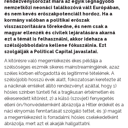
rendezvénysorozat mára az egyik legnagyobb
nemzetközi neonáci találkozóvá vált Európában,
és nem kevés erőszakpotenciált hordoz. Ha a
kormány valóban a politikai erőszak
visszaszorítására törekedne, és nem csak a
magyar ellenzék és civilek lejáratására akarná
ezt a témát is felhasználni, akkor idehaza a
szélsőjobboldalra kellene fókuszálnia. Ezt
szolgálják a Political Capital javaslatai.
A kitörésre való megemlékezés ékes példája a
szélsőséges eszmék sikeres mainstreamingjének, azaz
széles körben elfogadottá és legitimmé tételének. A
szélsőjobb hosszú évek alatt, fokozatosan keretezte át
a náciknak emléket állító rendezvényt azáltal, hogy 1)
hősies színben tünteti fel a tragikusan értelmetlen és
elkeseredett kitörést, 2) a külső (szovjet) fenyegetés
elleni ön/honvédelemként ábrázolja a Hitler érdekét és a
náci elnyomás fenntartását szolgáló tettet, és 3) magát
a megemlékezést is forradalmi, hősies cselekedetként
ábrázolja, mert azt el akarják hallgattatni.