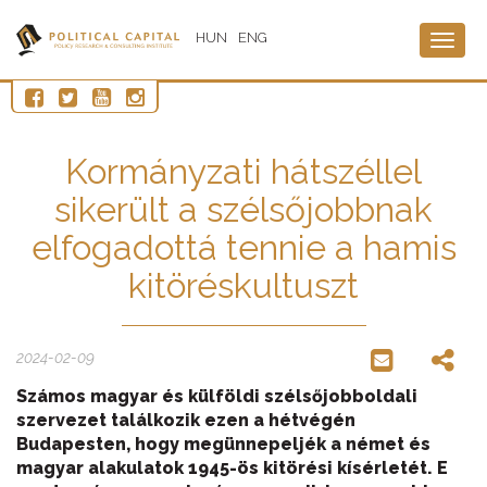
HUN
ENG
Togg
navig
Kormányzati hátszéllel
sikerült a szélsőjobbnak
elfogadottá tennie a hamis
kitöréskultuszt
2024-02-09
Számos magyar és külföldi szélsőjobboldali
szervezet találkozik ezen a hétvégén
Budapesten, hogy megünnepeljék a német és
magyar alakulatok 1945-ös kitörési kísérletét. E