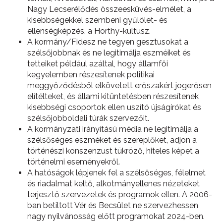
Nagy Lecserélődés összeesküvés-elmélet, a
kisebbségekkel szembeni gyűlölet- és
ellenségképzés, a Horthy-kultusz.
A kormány/Fidesz ne tegyen gesztusokat a
szélsőjobbnak és ne legitimálja eszméiket és
tetteiket például azáltal, hogy államfői
kegyelemben részesítenek politikai
meggyőződésből elkövetett erőszakért jogerősen
elítélteket, és állami kitüntetésben részesítenek
kisebbségi csoportok ellen uszító újságírókat és
szélsőjobboldali túrák szervezőit.
A kormányzati irányítású média ne legitimálja a
szélsőséges eszméket és szereplőket, adjon a
történészi konszenzust tükröző, hiteles képet a
történelmi eseményekről.
A hatóságok lépjenek fel a szélsőséges, félelmet
és riadalmat keltő, alkotmányellenes nézeteket
terjesztő szervezetek és programok ellen. A 2006-
ban betiltott Vér és Becsület ne szervezhessen
nagy nyilvánosság előtt programokat 2024-ben.