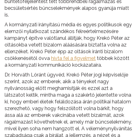
büntetőfeljelentést tett többrendbeli rágalmazás és
becsületsértés bűncselekmények alapos gyanúja miatt
is.
A kormányzati irányítású média és egyes politikusok egy
elemzői nyilatkozat szándékos félreértelmezésére
kampányt építve valótlanul állítják, hogy Krekó Péter az
oltásokba vetett bizalom aláásására biztatta volna az
ellenzéket. Krekó Péter épp az oltások iránti bizalom
csökkenésétől óvva
hívta fel a figyelmet
többek között
a kormányzati kommunikáció kockázataira.
Dr. Horváth Lóránt ügyvéd, Krekó Péter jogi képviselője
szerint, azok az emberek, akik a tényeket nagy
nyilvánosság előtt meghamisítják és ezzel azt a
látszatot keltik, mintha maga a szakértő jelentette volna
ki, hogy emberi életek feláldozása árán politikai hatalom
szerezhető, vagy hogy felszólított volna bárkit, hogy
ássa alá az emberek vakcinába vetett bizalmát, azok
rágalmazást követhetnek el, amely már bűncselekmény,
mivel ilyen soha nem hangzott el. A véleménynyilvánítás
szabadsága csak a bírálat, a jellemzés, a nézet és a