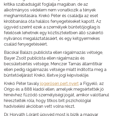
kritika szabadságát foglalja magában, de az
alkotmányos védelem nem vonatkozik a tények
meghamisítására. Krekó Péter és családja az eset
kirobbanása óta halálos fenyegetéseket kapott. Az
ügyvéd szerint ezek a személyek büntetőjogilag is
felelősek lehetnek egy köztiszteletben álló szakértő
nyilvános megaláztatásáért, és egy kétgyermekes
család fenyegetéséért.
Bácskai Balázs publicista ellen rágalmazás vétsége,
Bayer Zsolt publicista ellen rágalmazás és
becsületsértés vétsége, Menczer Tamás államtitkár
ellen pedig rágalmazás vétsége miatt indította meg a
büntetőeljárást Krekó, illetve jogi képviselője.
Krekó Péter tavaly
jogerősen pert nyert
a Figyelő, az
Origo és a 888 kiadói ellen, amelyek megsértették jó
hírnévhez fűződő személyiségi jogát, amikor valótlanul
híresztelték róla, hogy titkos brit pszichológiai
hadviselési akcióban vett volna részt.
Dr. Horváth Lóránt ügyvéd most is bízik a magyar