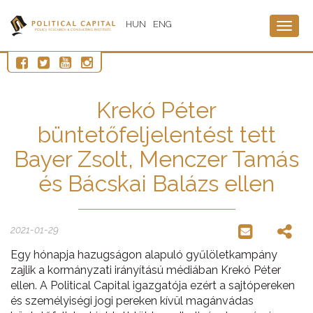
HUN
ENG
Togg
navig
Krekó Péter
büntetőfeljelentést tett
Bayer Zsolt, Menczer Tamás
és Bácskai Balázs ellen
2021-01-29
Egy hónapja hazugságon alapuló gyűlöletkampány
zajlik a kormányzati irányítású médiában Krekó Péter
ellen. A Political Capital igazgatója ezért a sajtópereken
és személyiségi jogi pereken kívül magánvádas