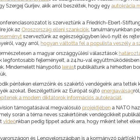
gy Szergej Gurijev, akik arról beszéltek, hogy egy
autokrácia m
ferenciasorozatot is szerveztünk a Friedrich-Ebert-Stiftungg
re jók az
Oroszország elleni szankciók
, tanulmányunkban pe
eseményt
szerveztünk az egészségügyben lévő nyílt és rejtett
eiről, vagy arról,
hogyan váltotta fel a populista veszély a 
s természetesen a magyar országgyűlési választások
határozt
k legfontosabb fejleményeit, a 24.hu-val együttműködésben k
tunk. Mindemelett hiánypótló
leírás
t publikáltunk a hírhedten b
tük.
ik pénteken elemzőink és szakértő vendégeink arra tettek kís
yék azokat. Beszélgettünk az Európát sújtó
energiaválság
ró
pítenek a modern diktátorok információs autokráciát
.
Division támogatásával megvalósuló
projektjében
a NATO hazá
ely során a téma neves szakértőinek vendégcikkeit publikált
lt
videó
nkban pedig tippet adunk arra, hogy miként lehet elker
yarországon és Lengyelországban is a kormányzó párt(ok) h