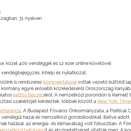
s
zágban, 31 nyelven
 közel 400 vendéggel és 12 ezer online követővel
endégbejegyzés, interjú és nyilatkozat.
mzőink is rendszeres
kommentátorai
voltak vezető külföldi l
 kormány egyre erősebb közeledéséről Oroszország irányába
olatos
kettős beszéd
éről. A nemzetközi porondon is kiemelt 
sztási szakértőjét kérdezték, többek között a
New York Time
onferencia.
A Budapest Főváros Önkormányzata, a Political Ca
endégül hazai és nemzetközi gondolkodókat, illetve adott te
nnak hatásai, az energia- és klímaválság volt fókuszban. A F
emzetközi befolyásá
t és elszigeteltségét vitatták meg. A ko