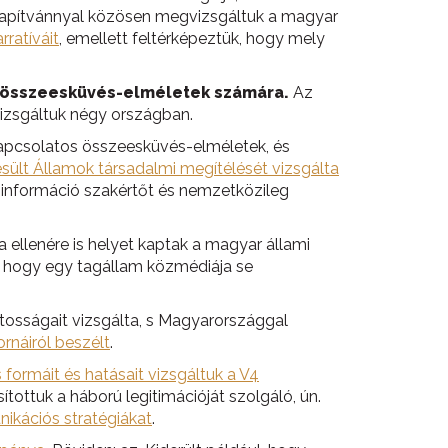
 Alapítvánnyal közösen megvizsgáltuk a magyar
rratíváit
, emellett feltérképeztük, hogy mely
az összeesküvés-elméletek számára.
Az
vizsgáltuk négy országban.
kapcsolatos összeesküvés-elméletek, és
sült Államok társadalmi megítélését vizsgálta
információ szakértőt és nemzetközileg
ellenére is helyet kaptak a magyar állami
 hogy egy tagállam közmédiája se
átosságait vizsgálta, s Magyarországgal
rnáiról beszélt
.
 formáit és hatásait vizsgáltuk a V4
tuk a háború legitimációját szolgáló, ún.
nikációs stratégiákat
.