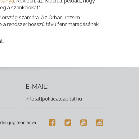
mpánya
. Röviden: az. Kiderült például, hogy
eg a szankciókat”.
gy ország számára. Az Orbán-rezsim
b a rendszer hosszú távú fennmaradásának
t.
E-MAIL:
info[at]politicalcapital.hu
den jog fenntartva.