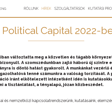
RÓLUNK
HÍREK
SZOLGÁLTATÁSOK
KUTATÁSI PR
ENG
 Political Capital 2022-b
jaiban változtatta meg a közvetlen és tágabb környez
bizonyult. A szomszédunkban zajló háború új szintre e
nyra is döntő hatást gyakorolt. A
munkánkat vezérlő é
igazolhatóvá tenné számunkra a valóság torzítását.
A 
áció iránt elkötelezett intézetként idén is kutatások
a tisztánlátást, a tényalapú, józan közbeszédet.
ai és nemzetközi kapcsolatrendszerünk, kutatásaink, elemzé