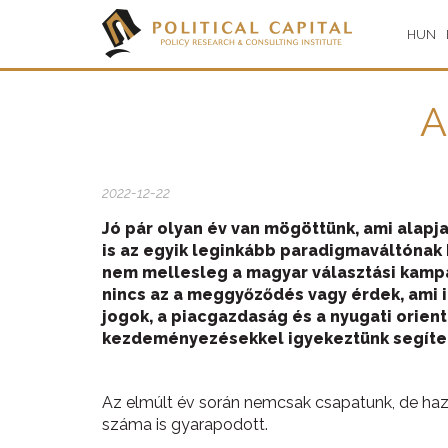
HUN
A
2022-12-22
Jó pár olyan év van mögöttünk, ami alap
is az egyik leginkább paradigmaváltónak 
nem mellesleg a magyar választási kampá
nincs az a meggyőződés vagy érdek, ami 
jogok, a piacgazdaság és a nyugati orient
kezdeményezésekkel igyekeztünk segíteni 
Az elmúlt év során nemcsak csapatunk, de haz
száma is gyarapodott.