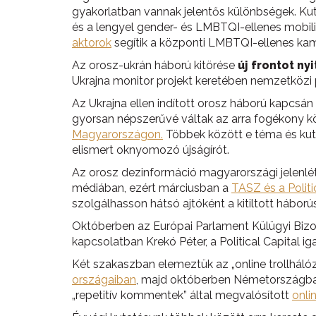
gyakorlatban vannak jelentős különbségek. Kut
és a lengyel gender- és LMBTQI-ellenes mobil
aktorok
segítik a központi LMBTQI-ellenes kam
Az orosz-ukrán háború kitörése
új frontot n
Ukrajna monitor projekt keretében nemzetközi 
Az Ukrajna ellen indított orosz háború kapcsá
gyorsan népszerűvé váltak az arra fogékony k
Magyarországon.
Többek között e téma és kut
elismert oknyomozó újságírót.
Az orosz dezinformáció magyarországi jelenlét
médiában, ezért márciusban a
TASZ és a Politi
szolgálhasson hátsó ajtóként a kitiltott hábor
Októberben az Európai Parlament Külügyi Bizot
kapcsolatban Krekó Péter, a Political Capital 
Két szakaszban elemeztük az „online trollháló
országaiban
, majd októberben Németországban
„repetitív kommentek” által megvalósított
onli