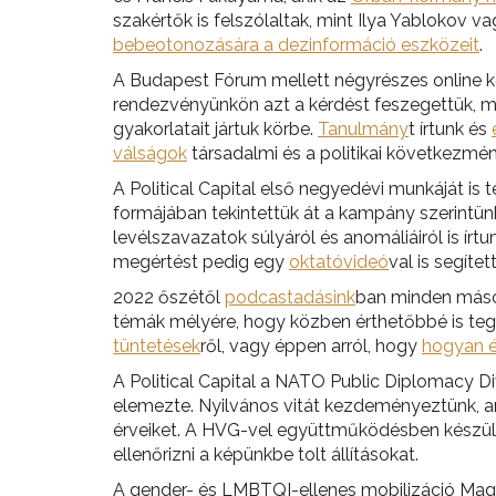
szakértők is felszólaltak, mint Ilya Yablokov va
bebeotonozására a dezinformáció eszközeit
.
A Budapest Fórum mellett négyrészes online kon
rendezvényünkön azt a kérdést feszegettük, mi
gyakorlatait jártuk körbe.
Tanulmány
t írtunk és
válságok
társadalmi és a politikai következmény
A Political Capital első negyedévi munkáját i
formájában tekintettük át a kampány szerintün
levélszavazatok súlyáról és anomáliáiról is ír
megértést pedig egy
oktatóvideó
val is segítet
2022 őszétől
podcastadásink
ban minden másod
témák mélyére, hogy közben érthetőbbé is teg
tüntetések
ről, vagy éppen arról, hogy
hogyan é
A Political Capital a NATO Public Diplomacy 
elemezte. Nyilvános vitát kezdeményeztünk, am
érveiket. A HVG-vel együttműködésben készü
ellenőrizni a képünkbe tolt állításokat.
A gender- és LMBTQI-ellenes mobilizáció Mag