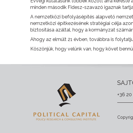
Évvégi kutatásunk többek között arra kereste a
minden második Fidesz-szavazó igaznak tartja 
A nemzetközi befolyásépítés alapvető nemzeti
nemzetközi építkezésének stratégiai célja az
biztosítása azáltal, hogy a kormányzat számára
Ahogy az elmúlt 21 évben, továbbra is folytatj
Köszönjük, hogy velünk van, hogy követ bennü
SAJT
+36 20
Copyrigh