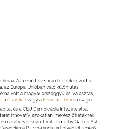
apoknak. Az elmúlt év során többek között a
, az Európai Unióban való külön utas
téma volt a magyar országgyűlési választás,
s
, a
Guardian
vagy a
Financial Times
újságírói.
pital és a CEU Demokrácia Intézete által
ret innovatív, szokatlan, merész ötleteknek,
órum résztvevői között volt Timothy Garton Ash
nferencián a Putyin-rendszert olyan jól ismerő