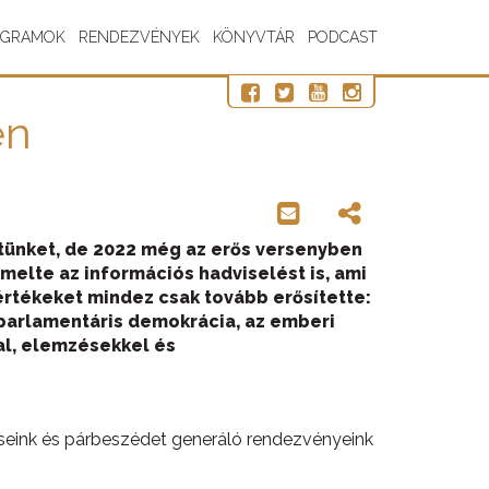
OGRAMOK
RENDEZVÉNYEK
KÖNYVTÁR
PODCAST
en
etünket, de 2022 még az erős versenyben
melte az információs hadviselést is, ami
rtékeket mindez csak tovább erősítette:
parlamentáris demokrácia, az emberi
kal, elemzésekkel és
seink és párbeszédet generáló rendezvényeink