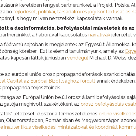
atásunk keretében lengyel partnerünkkel, a Projekt: Polska
izáció
fejlődését, politikai, társadalmi és jogi kontextusát és na
pányt, s hogy milyen nemzetközi kapcsolataik vannak.
yitott a dezinformációs, befolyásolási műveletek és 
partnereinkkel a háborúval kapcsolatos
narratívák
jelenlétét 
n a főáramú sajtóban is megjelentek az Egyesült Államokkal 
özönség körében. Ezt is elemzi tanulmányunk, amely az
Egye
atás kapcsán láttuk júniusban
vendégül
Michael D. Weiss dez
e az európai uniós orosz propagandaforrások szankcionálása 
cal Capital az Európai Bizottsághoz fordult
annak érdekében,
ús propaganda terjesztőinek.
tsága az Európai Unión belüli orosz állami befolyásolás saj
igazgatója meghívott szakértőként az
orosz befolyásolás csato
zatok” létezését, először a természetellenes
online viselkedés
, Olaszországban, Romániában és Magyarországon azonosítot
ne inautentikus viselkedési mintázatokat és koordinált kommu