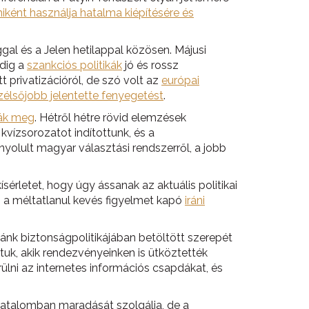
iként használja hatalma kiépítésére és
al és a Jelen hetilappal közösen. Májusi
dig a
szankciós politikák
jó és rossz
 privatizációról, de szó volt az
európai
szélsőjobb jelentette fenyegetést
.
ák meg
. Hétről hétre rövid elemzések
vízsorozatot indítottunk, és a
onyolult magyar választási rendszerről, a jobb
érletet, hogy úgy ássanak az aktuális politikai
l, a méltatlanul kevés figyelmet kapó
iráni
nk biztonságpolitikájában betöltött szerepét
uk, akik rendezvényeinken is ütköztették
ülni az internetes információs csapdákat, és
atalomban maradását szolgálja, de a