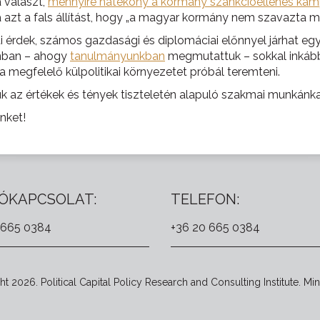
 választ,
mennyire hatékony a kormány szankcióellenes ka
azt a fals állítást, hogy „a magyar kormány nem szavazta m
 érdek, számos gazdasági és diplomáciai előnnyel járhat e
onban – ahogy
tanulmányunkban
megmutattuk – sokkal inkáb
 megfelelő külpolitikai környezetet próbál teremteni.
uk az értékek és tények tiszteletén alapuló szakmai munkánka
nket!
ÓKAPCSOLAT:
TELEFON:
 665 0384
+36 20 665 0384
t 2026. Political Capital Policy Research and Consulting Institute. Min