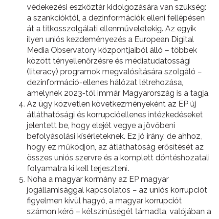
védekezési eszköztár kidolgozására van szükség:
a szankcióktól, a dezinformációk elleni fellépésen
át a titkosszolgálati ellenműveletekig. Az egyik
ilyen uniós kezdeményezés a European Digital
Media Observatory központjaiból álló – többek
között tényellenőrzésre és médiatudatossági
(literacy) programok megvalósítására szolgáló –
dezinformáció-ellenes hálózat létrehozása,
amelynek 2023-tól immár Magyarország is a tagja.
Az ügy közvetlen következményeként az EP új
átláthatósági és korrupcióellenes intézkedéseket
jelentett be, hogy elejét vegye a jövőbeni
befolyásolási kísérleteknek. Ez jó irány, de ahhoz,
hogy ez működjön, az átláthatóság erősítését az
összes uniós szervre és a komplett döntéshozatali
folyamatra ki kell terjeszteni.
Noha a magyar kormány az EP magyar
jogállamisággal kapcsolatos – az uniós korrupciót
figyelmen kívül hagyó, a magyar korrupciót
számon kérő – kétszínűségét támadta, valójában a