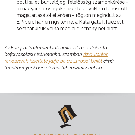
politikai és büntetőjogi felelősség számonkérése –
a magyar hatóságok hasonló ügyekben tanúsított
magatartásától eltérően – rögtön megindult az
EP-ben: ha nem így lenne, a Katargate kifejezést
sem tanultuk volna meg alig néhány hét alatt.
Az Európai Parlament ellenállását az autokrata
befolyásolási kísérletekkel szemben
Az autoriter
rendszerek kísértete járja be az Európai Uniót
című
tanulmányunkban elemeztük részletesebben.