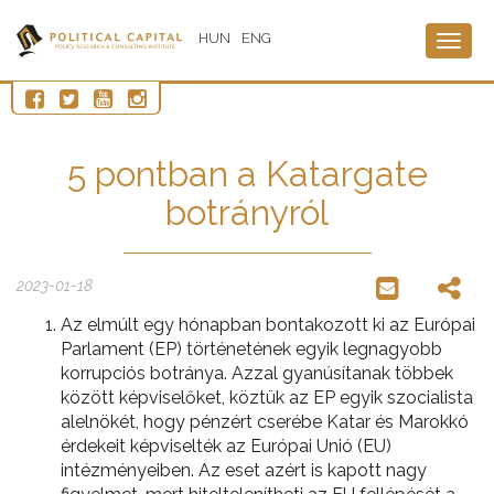
HUN
ENG
Togg
navig
5 pontban a Katargate
botrányról
2023-01-18
Az elmúlt egy hónapban bontakozott ki az Európai
Parlament (EP) történetének egyik legnagyobb
korrupciós botránya. Azzal gyanúsítanak többek
között képviselőket, köztük az EP egyik szocialista
alelnökét, hogy pénzért cserébe Katar és Marokkó
érdekeit képviselték az Európai Unió (EU)
intézményeiben. Az eset azért is kapott nagy