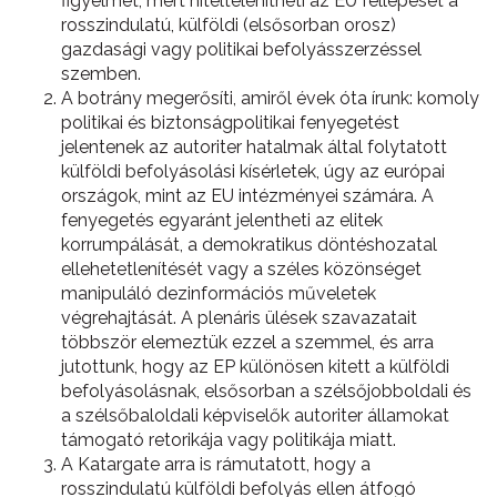
figyelmet, mert hiteltelenítheti az EU fellépését a
rosszindulatú, külföldi (elsősorban orosz)
gazdasági vagy politikai befolyásszerzéssel
szemben.
A botrány megerősíti, amiről évek óta írunk: komoly
politikai és biztonságpolitikai fenyegetést
jelentenek az autoriter hatalmak által folytatott
külföldi befolyásolási kísérletek, úgy az európai
országok, mint az EU intézményei számára. A
fenyegetés egyaránt jelentheti az elitek
korrumpálását, a demokratikus döntéshozatal
ellehetetlenítését vagy a széles közönséget
manipuláló dezinformációs műveletek
végrehajtását. A plenáris ülések szavazatait
többször elemeztük ezzel a szemmel, és arra
jutottunk, hogy az EP különösen kitett a külföldi
befolyásolásnak, elsősorban a szélsőjobboldali és
a szélsőbaloldali képviselők autoriter államokat
támogató retorikája vagy politikája miatt.
A Katargate arra is rámutatott, hogy a
rosszindulatú külföldi befolyás ellen átfogó