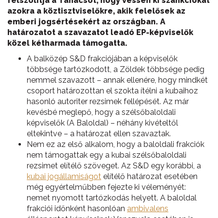
felszólítja a Tanácsot, hogy vessen ki szankciókat
azokra a köztisztviselőkre, akik felelősek az
emberi jogsértésekért az országban. A
határozatot a szavazatot leadó EP-képviselők
közel kétharmada támogatta.
A balközép S&D frakciójában a képviselők
többsége tartózkodott, a Zöldek többsége pedig
nemmel szavazott – annak ellenére, hogy mindkét
csoport határozottan el szokta ítélni a kubaihoz
hasonló autoriter rezsimek fellépését. Az már
kevésbé meglepő, hogy a szélsőbaloldali
képviselők (A Baloldal) – néhány kivételtől
eltekintve – a határozat ellen szavaztak.
Nem ez az első alkalom, hogy a baloldali frakciók
nem támogattak egy a kubai szélsőbaloldali
rezsimet elítélő szöveget. Az S&D egy korábbi, a
kubai jogállamiságot
elítélő határozat esetében
még egyértelműbben fejezte ki véleményét:
nemet nyomott tartózkodás helyett. A baloldal
frakciói időnként hasonlóan
ambivalens