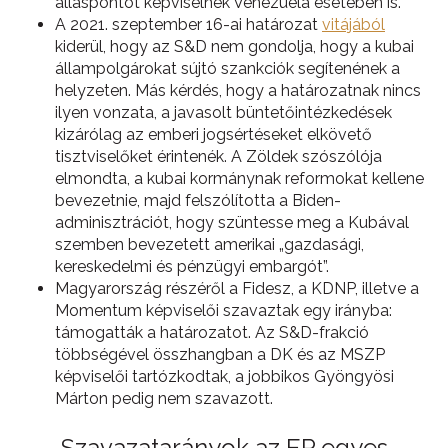
álláspontot képviselnek Venezuela esetében is.
A 2021. szeptember 16-ai határozat
vitájából
kiderül, hogy az S&D nem gondolja, hogy a kubai
állampolgárokat sújtó szankciók segítenének a
helyzeten. Más kérdés, hogy a határozatnak nincs
ilyen vonzata, a javasolt büntetőintézkedések
kizárólag az emberi jogsértéseket elkövető
tisztviselőket érintenék. A Zöldek szószólója
elmondta, a kubai kormánynak reformokat kellene
bevezetnie, majd felszólította a Biden-
adminisztrációt, hogy szüntesse meg a Kubával
szemben bevezetett amerikai „gazdasági,
kereskedelmi és pénzügyi embargót”.
Magyarország részéről a Fidesz, a KDNP, illetve a
Momentum képviselői szavaztak egy irányba:
támogatták a határozatot. Az S&D-frakció
többségével összhangban a DK és az MSZP
képviselői tartózkodtak, a jobbikos Gyöngyösi
Márton pedig nem szavazott.
Szavazatarányok az EP egyes