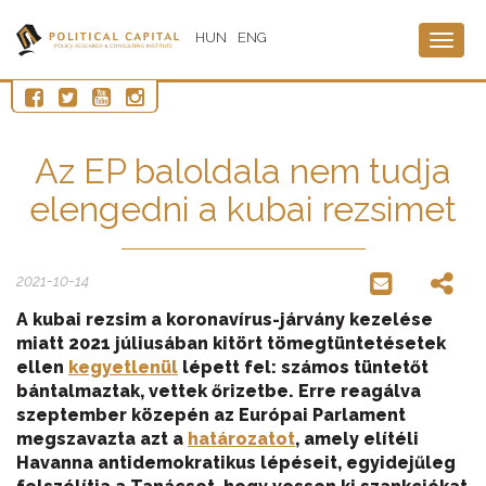
HUN
ENG
Togg
navig
Az EP baloldala nem tudja
elengedni a kubai rezsimet
2021-10-14
A kubai rezsim a koronavírus-járvány kezelése
miatt 2021 júliusában kitört tömegtüntetésetek
ellen
kegyetlenül
lépett fel: számos tüntetőt
bántalmaztak, vettek őrizetbe. Erre reagálva
szeptember közepén az Európai Parlament
megszavazta azt a
határozatot
, amely elítéli
Havanna antidemokratikus lépéseit, egyidejűleg