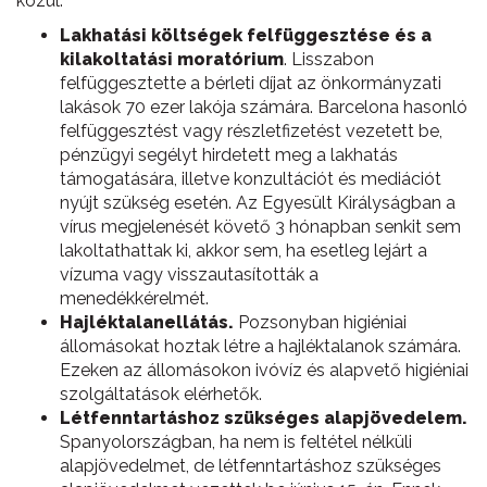
közül.
Lakhatási költségek felfüggesztése és a
kilakoltatási moratórium
. Lisszabon
felfüggesztette a bérleti díjat az önkormányzati
lakások 70 ezer lakója számára. Barcelona hasonló
felfüggesztést vagy részletfizetést vezetett be,
pénzügyi segélyt hirdetett meg a lakhatás
támogatására, illetve konzultációt és mediációt
nyújt szükség esetén. Az Egyesült Királyságban a
vírus megjelenését követő 3 hónapban senkit sem
lakoltathattak ki, akkor sem, ha esetleg lejárt a
vízuma vagy visszautasították a
menedékkérelmét.
Hajléktalanellátás.
Pozsonyban higiéniai
állomásokat hoztak létre a hajléktalanok számára.
Ezeken az állomásokon ivóvíz és alapvető higiéniai
szolgáltatások elérhetők.
Létfenntartáshoz szükséges alapjövedelem.
Spanyolországban, ha nem is feltétel nélküli
alapjövedelmet, de létfenntartáshoz szükséges