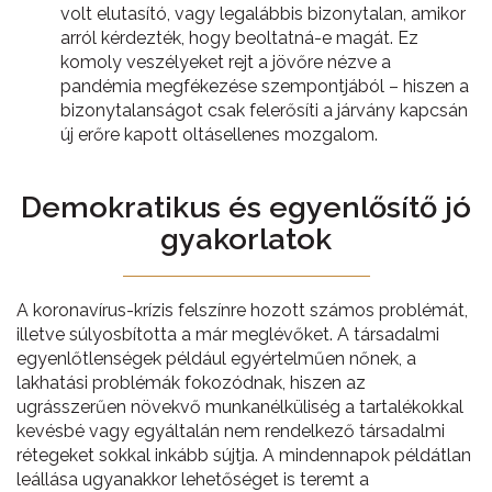
volt elutasító, vagy legalábbis bizonytalan, amikor
arról kérdezték, hogy beoltatná-e magát. Ez
komoly veszélyeket rejt a jövőre nézve a
pandémia megfékezése szempontjából – hiszen a
bizonytalanságot csak felerősíti a járvány kapcsán
új erőre kapott oltásellenes mozgalom.
Demokratikus és egyenlősítő jó
gyakorlatok
A koronavírus-krízis felszínre hozott számos problémát,
illetve súlyosbította a már meglévőket. A társadalmi
egyenlőtlenségek például egyértelműen nőnek, a
lakhatási problémák fokozódnak, hiszen az
ugrásszerűen növekvő munkanélküliség a tartalékokkal
kevésbé vagy egyáltalán nem rendelkező társadalmi
rétegeket sokkal inkább sújtja. A mindennapok példátlan
leállása ugyanakkor lehetőséget is teremt a