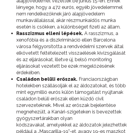
alapjövedelmet vezettek be június 15-én. Ennek
lényege, hogy a 472 eurós, egyéb jövedelemmel
nem rendelkezőknek járó alapjövedelem
munkavállalással, akár részmunkaidős munka
esetén is csökken, a különbséget fizeti az állam.
Rasszizmus elleni lépések.
A rasszizmus, a
xenofóbia és a diszkrimináció ellen Barcelona
városa felgyorsította a rendvédelmi szervek által
elkövetett feltételezett visszaélések kivizsgálását
és az eljárásokat, illetve új, belső monitoring
eljárásokat vezetett be ezek megelőzésének
érdekében.
Családon belüli erőszak.
Franciaországban
hotelekben szállásolják el az áldozatokat, és több
mint egymillió eurós külön támogatást nyújtanak
családon belüli erőszak ellen küzdő civil
szervezeteknek. Mivel az erőszak bejelentése
megnehezült, a Kanári-szigeteken is bevezettek
gyógyszertárakban olyan
kódszavakat, amelyekkel az áldozatok jelezhettek
például a „Mascarilla-19”-et, avagy 19-es maszkot