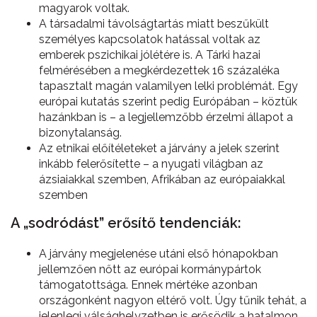
magyarok voltak.
A társadalmi távolságtartás miatt beszűkült
személyes kapcsolatok hatással voltak az
emberek pszichikai jólétére is. A Tárki hazai
felmérésében a megkérdezettek 16 százaléka
tapasztalt magán valamilyen lelki problémát. Egy
európai kutatás szerint pedig Európában – köztük
hazánkban is – a legjellemzőbb érzelmi állapot a
bizonytalanság.
Az etnikai előítéleteket a járvány a jelek szerint
inkább felerősítette – a nyugati világban az
ázsiaiakkal szemben, Afrikában az európaiakkal
szemben
A „sodródást” erősítő tendenciák:
A járvány megjelenése utáni első hónapokban
jellemzően nőtt az európai kormánypártok
támogatottsága. Ennek mértéke azonban
országonként nagyon eltérő volt. Úgy tűnik tehát, a
jelenlegi válsághelyzetben is erősödik a hatalmon