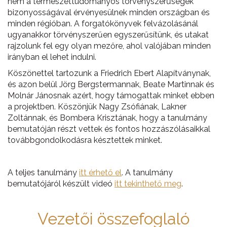
nem a természettudományos törvényszerűségek
bizonyosságával érvényesülnek minden országban és
minden régióban. A forgatókönyvek felvázolásánál
ugyanakkor törvényszerűen egyszerűsítünk, és utakat
rajzolunk fel egy olyan mezőre, ahol valójában minden
irányban el lehet indulni.
Köszönettel tartozunk a Friedrich Ebert Alapítványnak,
és azon belül Jörg Bergstermannak, Beate Martinnak és
Molnár Jánosnak azért, hogy támogattak minket ebben
a projektben. Köszönjük Nagy Zsófiának, Lakner
Zoltánnak, és Bombera Krisztának, hogy a tanulmány
bemutatóján részt vettek és fontos hozzászólásaikkal
továbbgondolkodásra késztettek minket.
A teljes tanulmány
itt érhető el
. A tanulmány
bemutatójáról készült videó
itt tekinthető meg
.
Vezetői összefoglaló