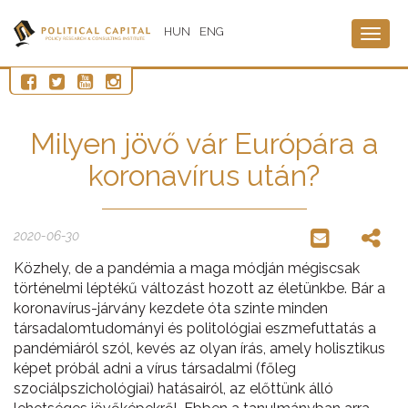
HUN
ENG
Togg
navig
Milyen jövő vár Európára a
koronavírus után?
2020-06-30
Közhely, de a pandémia a maga módján mégiscsak
történelmi léptékű változást hozott az életünkbe. Bár a
koronavírus-járvány kezdete óta szinte minden
társadalomtudományi és politológiai eszmefuttatás a
pandémiáról szól, kevés az olyan írás, amely holisztikus
képet próbál adni a vírus társadalmi (főleg
szociálpszichológiai) hatásairól, az előttünk álló