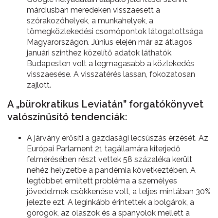
márciusban meredeken visszaesett a
szórakozóhelyek, a munkahelyek, a
tömegközlekedési csomópontok látogatottsága
Magyarországon. Június elején már az átlagos
januári szinthez közelítő adatok láthatók.
Budapesten volt a legmagasabb a közlekedés
visszaesése. A visszatérés lassan, fokozatosan
zajlott.
A „bürokratikus Leviatán” forgatókönyvet
valószínűsítő tendenciák:
A járvány erősíti a gazdasági lecsúszás érzését. Az
Európai Parlament 21 tagállamára kiterjedő
felmérésében részt vettek 58 százaléka került
nehéz helyzetbe a pandémia következtében. A
legtöbbet említett probléma a személyes
jövedelmek csökkenése volt, a teljes mintában 30%
jelezte ezt. A leginkább érintettek a bolgárok, a
görögök, az olaszok és a spanyolok mellett a