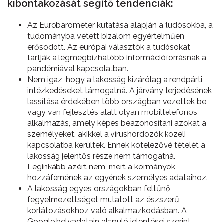
kibontakozását segítő tendenciák:
Az Eurobarometer kutatása alapján a tudósokba, a
tudományba vetett bizalom egyértelműen
erősödött. Az európai választók a tudósokat
tartják a legmegbízhatóbb információforrásnak a
pandémiával kapcsolatban.
Nem igaz, hogy a lakosság kizárólag a rendpárti
intézkedéseket támogatná. A járvány terjedésének
lassítása érdekében több országban vezettek be,
vagy van fejlesztés alatt olyan mobiltelefonos
alkalmazás, amely képes beazonosítani azokat a
személyeket, akikkel a vírushordozók közeli
kapcsolatba kerültek. Ennek kötelezővé tételét a
lakosság jelentős része nem támogatná.
Leginkább azért nem, mert a kormányok
hozzáférnének az egyének személyes adataihoz.
A lakosság egyes országokban feltűnő
fegyelmezettséget mutatott az észszerű
korlátozásokhoz való alkalmazkodásban. A
Google helyadatain alapuló jelentései szerint