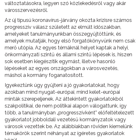
változtatásokra, legyen szó közlekedésről vagy akár
városszervezésről.
Az új típusú koronavírus-járvány okozta krízisre számos
progresszív válasz született az elmúlt időszakban,
amelyeket tanulmányunkban összegyűjtöttünk, és
amelyek mutatják, hogy első forgatókönyvünk nem csak
merő utópia. Az egyes témáknál helyet kaptak a helyi,
önkormányzati szintű és állami szintű lépések is, hiszen
sok esetben kiegészítik egymást, illetve hasonló
lépéseket az egyes országokban a városvezetés,
máshol a kormány foganatosított.
Igyekeztünk úgy gyűjteni a jó gyakorlatokat, hogy
azokban mind nyugat-európai, mind kelet-európai
minták szerepeljenek. Az áttekintett gyakorlatokból
szakpolitikai, de nem politikai alapon válogattunk, így
több, a tanulmányban „progresszívként” előfeltételezett
gyakorlatot jobboldali vezetésű kormányzatok vagy
városok vezettek be. Az alábbiakban röviden kiemelünk
témakörök szerint néhányat az ígéretes gyakorlatok