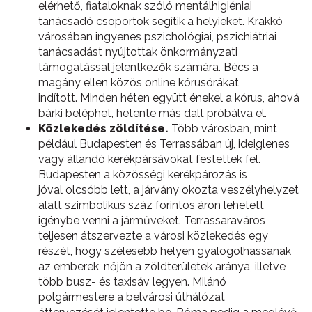
elérhető, fiataloknak szóló mentálhigiéniai
tanácsadó csoportok segítik a helyieket. Krakkó
városában ingyenes pszichológiai, pszichiátriai
tanácsadást nyújtottak önkormányzati
támogatással jelentkezők számára. Bécs a
magány ellen közös online kórusórákat
indított. Minden héten együtt énekel a kórus, ahová
bárki beléphet, hetente más dalt próbálva el.
Közlekedés zöldítése.
Több városban, mint
például Budapesten és Terrassában új, ideiglenes
vagy állandó kerékpársávokat festettek fel.
Budapesten a közösségi kerékpározás is
jóval olcsóbb lett, a járvány okozta veszélyhelyzet
alatt szimbolikus száz forintos áron lehetett
igénybe venni a járműveket. Terrassaraváros
teljesen átszervezte a városi közlekedés egy
részét, hogy szélesebb helyen gyalogolhassanak
az emberek, nőjön a zöldterületek aránya, illetve
több busz- és taxisáv legyen. Milánó
polgármestere a belvárosi úthálózat