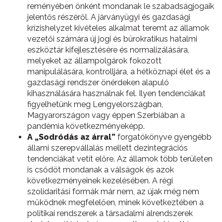
reményében önként mondanak le szabadságjogaik
jelentős részéről. A járványügyi és gazdasági
krízishelyzet kivételes alkalmat teremt az államok
vezetői számára új jogi és bürokratikus hatalmi
eszköztár kifejlesztésére és normalizálására,
melyeket az állampolgárok fokozott
manipulálására, kontrolljára, a hétköznapi élet és a
gazdasági rendszer önérdeken alapuló
kihasználására használnak fel. Ilyen tendenciákat
figyelhetünk meg Lengyelországban,
Magyarországon vagy éppen Szerbiában a
pandémia következményeképp.
A „Sodródás az árral”
forgatókönyve gyengébb
állami szerepvállalás mellett dezintegrációs
tendenciákat vetít előre. Az államok több területen
is csődöt mondanak a válságok és azok
következményeinek kezelésében. A régi
szolidaritási formák már nem, az újak még nem
működnek megfelelően, minek következtében a
politikai rendszerek a társadalmi alrendszerek