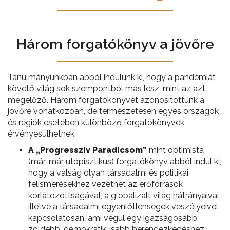
Három forgatókönyv a jövőre
Tanulmányunkban abból indulunk ki, hogy a pandémiát
követő világ sok szempontból más lesz, mint az azt
megelőző. Három forgatókönyvet azonosítottunk a
jövőre vonatkozóan, de természetesen egyes országok
és régiók esetében különböző forgatókönyvek
érvényesülhetnek.
A „Progresszív Paradicsom”
mint optimista
(már-már utópisztikus) forgatókönyv abból indul ki,
hogy a válság olyan társadalmi és politikai
felismerésekhez vezethet az erőforrások
korlátozottságával, a globalizált világ hátrányaival,
illetve a társadalmi egyenlőtlenségek veszélyeivel
kapcsolatosan, ami végül egy igazságosabb,
zöldebb, demokratikusabb berendezkedéshez