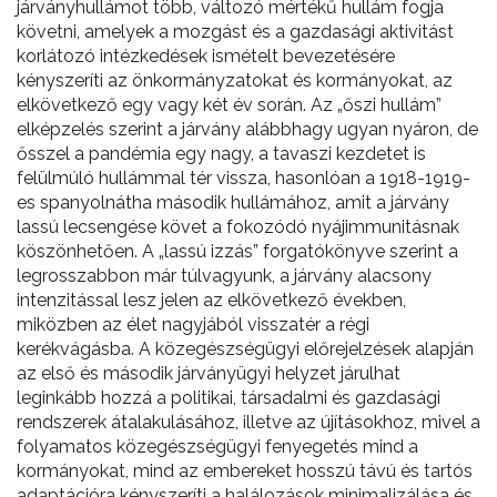
járványhullámot több, változó mértékű hullám fogja
követni, amelyek a mozgást és a gazdasági aktivitást
korlátozó intézkedések ismételt bevezetésére
kényszeríti az önkormányzatokat és kormányokat, az
elkövetkező egy vagy két év során. Az „őszi hullám”
elképzelés szerint a járvány alábbhagy ugyan nyáron, de
ősszel a pandémia egy nagy, a tavaszi kezdetet is
felülmúló hullámmal tér vissza, hasonlóan a 1918-1919-
es spanyolnátha második hullámához, amit a járvány
lassú lecsengése követ a fokozódó nyájimmunitásnak
köszönhetően. A „lassú izzás” forgatókönyve szerint a
legrosszabbon már túlvagyunk, a járvány alacsony
intenzitással lesz jelen az elkövetkező években,
miközben az élet nagyjából visszatér a régi
kerékvágásba. A közegészségügyi előrejelzések alapján
az első és második járványügyi helyzet járulhat
leginkább hozzá a politikai, társadalmi és gazdasági
rendszerek átalakulásához, illetve az újításokhoz, mivel a
folyamatos közegészségügyi fenyegetés mind a
kormányokat, mind az embereket hosszú távú és tartós
adaptációra kényszeríti a halálozások minimalizálása és