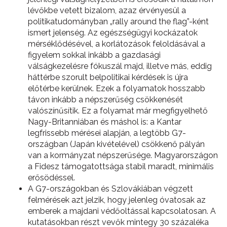
lévőkbe vetett bizalom, azaz érvényesül a
politikatudományban „rally around the flag”-ként
ismert jelenség. Az egészségügyi kockázatok
mérséklődésével, a korlátozások feloldásával a
figyelem sokkal inkább a gazdasági
válságkezelésre fókuszál majd, illetve más, eddig
háttérbe szorult belpolitikai kérdések is újra
előtérbe kerülnek. Ezek a folyamatok hosszabb
távon inkább a népszerűség csökkenését
valószínűsítik. Ez a folyamat már megfigyelhető
Nagy-Britanniában és máshol is: a Kantar
legfrissebb mérései alapján, a legtöbb G7-
országban (Japán kivételével) csökkenő pályán
van a kormányzat népszerűsége. Magyarországon
a Fidesz támogatottsága stabil maradt, minimális
erősödéssel.
A G7-országokban és Szlovákiában végzett
felmérések azt jelzik, hogy jelenleg óvatosak az
emberek a majdani védőoltással kapcsolatosan. A
kutatásokban részt vevők mintegy 30 százaléka