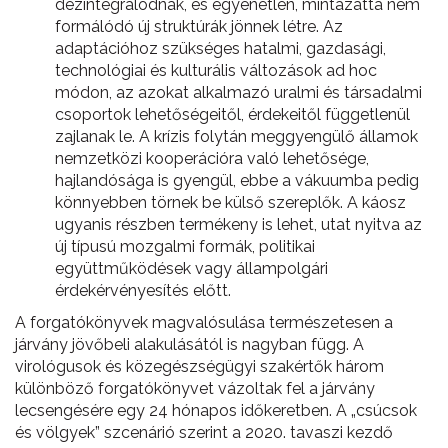
dezintegrálódnak, és egyenetlen, mintázattá nem
formálódó új struktúrák jönnek létre. Az
adaptációhoz szükséges hatalmi, gazdasági,
technológiai és kulturális változások ad hoc
módon, az azokat alkalmazó uralmi és társadalmi
csoportok lehetőségeitől, érdekeitől függetlenül
zajlanak le. A krízis folytán meggyengülő államok
nemzetközi kooperációra való lehetősége,
hajlandósága is gyengül, ebbe a vákuumba pedig
könnyebben törnek be külső szereplők. A káosz
ugyanis részben termékeny is lehet, utat nyitva az
új típusú mozgalmi formák, politikai
együttműködések vagy állampolgári
érdekérvényesítés előtt.
A forgatókönyvek magvalósulása természetesen a
járvány jövőbeli alakulásától is nagyban függ. A
virológusok és közegészségügyi szakértők három
különböző forgatókönyvet vázoltak fel a járvány
lecsengésére egy 24 hónapos időkeretben. A „csúcsok
és völgyek” szcenárió szerint a 2020. tavaszi kezdő