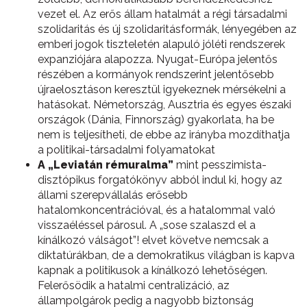
vezet el. Az erős állam hatalmát a régi társadalmi
szolidaritás és új szolidaritásformák, lényegében az
emberi jogok tiszteletén alapuló jóléti rendszerek
expanziójára alapozza. Nyugat-Európa jelentős
részében a kormányok rendszerint jelentősebb
újraelosztáson keresztül igyekeznek mérsékelni a
hatásokat. Németország, Ausztria és egyes északi
országok (Dánia, Finnország) gyakorlata, ha be
nem is teljesítheti, de ebbe az irányba mozdíthatja
a politikai-társadalmi folyamatokat
A „Leviatán rémuralma”
mint pesszimista-
disztópikus forgatókönyv abból indul ki, hogy az
állami szerepvállalás erősebb
hatalomkoncentrációval, és a hatalommal való
visszaéléssel párosul. A „sose szalaszd el a
kínálkozó válságot”! elvet követve nemcsak a
diktatúrákban, de a demokratikus világban is kapva
kapnak a politikusok a kínálkozó lehetőségen.
Felerősödik a hatalmi centralizáció, az
állampolgárok pedig a nagyobb biztonság