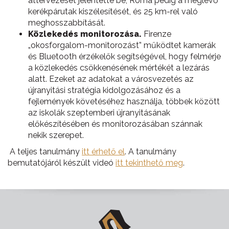
áttervezését jelentette be, Róma pedig a meglévő
kerékpárutak kiszélesítését, és 25 km-rel való
meghosszabbítását.
Közlekedés monitorozása.
Firenze
„okosforgalom-monitorozást” működtet kamerák
és Bluetooth érzékelők segítségével, hogy felmérje
a közlekedés csökkenésének mértékét a lezárás
alatt. Ezeket az adatokat a városvezetés az
újranyitási stratégia kidolgozásához és a
fejlemények követéséhez használja, többek között
az iskolák szeptemberi újranyitásának
előkészítésében és monitorozásában szánnak
nekik szerepet.
A teljes tanulmány
itt érhető el
. A tanulmány
bemutatójáról készült videó
itt tekinthető meg
.