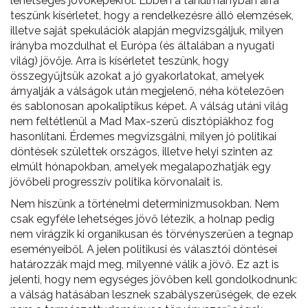
lehetséges jövőképekről. Ebben a tanulmányban arra
teszünk kísérletet, hogy a rendelkezésre álló elemzések,
illetve saját spekulációk alapján megvizsgáljuk, milyen
irányba mozdulhat el Európa (és általában a nyugati
világ) jövője. Arra is kísérletet teszünk, hogy
összegyűjtsük azokat a jó gyakorlatokat, amelyek
árnyalják a válságok után megjelenő, néha kötelezően
és sablonosan apokaliptikus képet. A válság utáni világ
nem feltétlenül a Mad Max-szerű disztópiákhoz fog
hasonlítani. Érdemes megvizsgálni, milyen jó politikai
döntések születtek országos, illetve helyi szinten az
elmúlt hónapokban, amelyek megalapozhatják egy
jövőbeli progresszív politika körvonalait is.
Nem hiszünk a történelmi determinizmusokban. Nem
csak egyféle lehetséges jövő létezik, a holnap pedig
nem virágzik ki organikusan és törvényszerűen a tegnap
eseményeiből. A jelen politikusi és választói döntései
határozzák majd meg, milyenné válik a jövő. Ez azt is
jelenti, hogy nem egységes jövőben kell gondolkodnunk:
a válság hatásában lesznek szabályszerűségek, de ezek