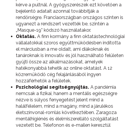
kérve a pultnál. A gyógyszerészek ezt követően a
bejelentő adatait azonnal továbbítják a
rendőrségre. Franciaországban országos szinten is
ugyanezt a rendszert vezették be, szintén a
„Masque-19” kódszó használatakor.
Oktatás.
A finn kormány a finn oktatástechnológiai
vállalatokkal szoros együttműködésben indította
el márciusban a me oldalt, ami diákoknak és
tanároknak is innovatív és jól használható felületen
gyűjti össze az alkalmazásokat, amelyek
hatékonyabbá tehetik az online oktatást. A 12
közreműködő cég felajánlásából ingyen
hozzáférhetők a felületek.
Pszichológiai segítségnyújtás.
A pandémia
nemcsak a fizikai, hanem a mentális egészségre
nézve is súlyos fenyegetést jelent mind a
halálfélelem, mind a magány, mind a járulékos
életszínvonal-romlás következtében. Zaragoza
mentálhigiénés és élelmiszerellátó szolgáltatást
vezetett be. Telefonon és e-mailen keresztül