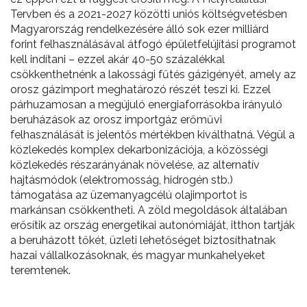
Tervben és a 2021-2027 közötti uniós költségvetésben
Magyarország rendelkezésére álló sok ezer milliárd
forint felhasználásával átfogó épületfelújítási programot
kell indítani – ezzel akár 40-50 százalékkal
csökkenthetnénk a lakossági fűtés gázigényét, amely az
orosz gázimport meghatározó részét teszi ki. Ezzel
párhuzamosan a megújuló energiaforrásokba irányuló
beruházások az orosz importgáz erőművi
felhasználását is jelentős mértékben kiválthatná. Végül a
közlekedés komplex dekarbonizációja, a közösségi
közlekedés részarányának növelése, az alternatív
hajtásmódok (elektromosság, hidrogén stb.)
támogatása az üzemanyagcélú olajimportot is
markánsan csökkentheti. A zöld megoldások általában
erősítik az ország energetikai autonómiáját, itthon tartják
a beruházott tőkét, üzleti lehetőséget biztosíthatnak
hazai vállalkozásoknak, és magyar munkahelyeket
teremtenek.