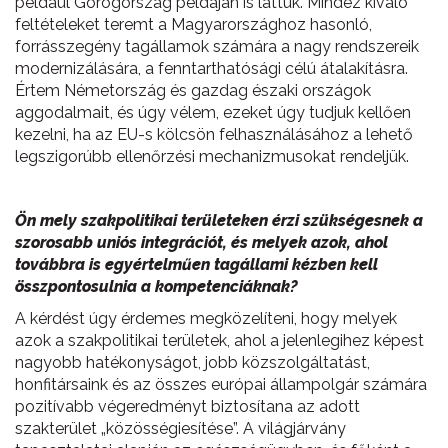
például Görögország példáján is láttuk. Mindez kiváló
feltételeket teremt a Magyarországhoz hasonló,
forrásszegény tagállamok számára a nagy rendszereik
modernizálására, a fenntarthatósági célú átalakításra.
Értem Németország és gazdag északi országok
aggodalmait, és úgy vélem, ezeket úgy tudjuk kellően
kezelni, ha az EU-s kölcsön felhasználásához a lehető
legszigorúbb ellenőrzési mechanizmusokat rendeljük.
Ön mely szakpolitikai területeken érzi szükségesnek a
szorosabb uniós integrációt, és melyek azok, ahol
továbbra is egyértelműen tagállami kézben kell
összpontosulnia a kompetenciáknak?
A kérdést úgy érdemes megközelíteni, hogy melyek
azok a szakpolitikai területek, ahol a jelenlegihez képest
nagyobb hatékonyságot, jobb közszolgáltatást,
honfitársaink és az összes európai állampolgár számára
pozitívabb végeredményt biztosítana az adott
szakterület „közösségiesítése”. A világjárvány