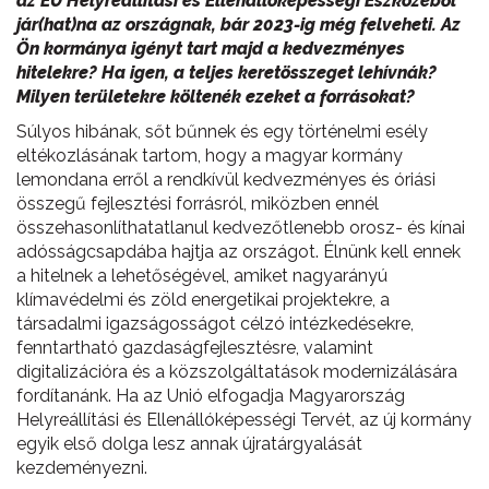
az EU Helyreállítási és Ellenállóképességi Eszközéből
jár(hat)na az országnak, bár 2023-ig még felveheti. Az
Ön kormánya igényt tart majd a kedvezményes
hitelekre? Ha igen, a teljes keretösszeget lehívnák?
Milyen területekre költenék ezeket a forrásokat?
Súlyos hibának, sőt bűnnek és egy történelmi esély
eltékozlásának tartom, hogy a magyar kormány
lemondana erről a rendkívül kedvezményes és óriási
összegű fejlesztési forrásról, miközben ennél
összehasonlíthatatlanul kedvezőtlenebb orosz- és kínai
adósságcsapdába hajtja az országot. Élnünk kell ennek
a hitelnek a lehetőségével, amiket nagyarányú
klímavédelmi és zöld energetikai projektekre, a
társadalmi igazságosságot célzó intézkedésekre,
fenntartható gazdaságfejlesztésre, valamint
digitalizációra és a közszolgáltatások modernizálására
fordítanánk. Ha az Unió elfogadja Magyarország
Helyreállítási és Ellenállóképességi Tervét, az új kormány
egyik első dolga lesz annak újratárgyalását
kezdeményezni.