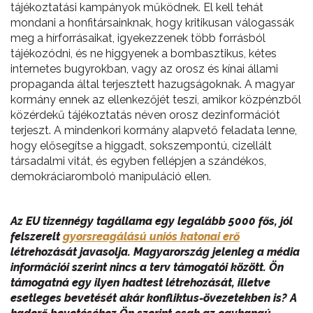
tájékoztatási kampányok működnek. El kell tehát
mondani a honfitársainknak, hogy kritikusan válogassák
meg a hírforrásaikat, igyekezzenek több forrásból
tájékozódni, és ne higgyenek a bombasztikus, kétes
internetes bugyrokban, vagy az orosz és kínai állami
propaganda által terjesztett hazugságoknak. A magyar
kormány ennek az ellenkezőjét teszi, amikor közpénzből
közérdekű tájékoztatás néven orosz dezinformációt
terjeszt. A mindenkori kormány alapvető feladata lenne,
hogy elősegítse a higgadt, sokszempontú, cizellált
társadalmi vitát, és egyben fellépjen a szándékos,
demokráciaromboló manipuláció ellen.
Az EU tizennégy tagállama egy legalább 5000 fős, jól
felszerelt
gyorsreagálású uniós katonai erő
létrehozását javasolja. Magyarország jelenleg a média
információi szerint nincs a terv támogatói között. Ön
támogatná egy ilyen hadtest létrehozását, illetve
esetleges bevetését akár konfliktus-övezetekben is? A