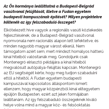
Az Ön kormánya leállíttatná a Budapest-Belgrád
vasútvonal felújítását, illetve a Fudan egyetem
budapesti kampuszának építését? Milyen projektekre
költenék az így felszabaduló összeget?
Elkötelezett híve vagyok a regionális vasúti közlekedés
fejlesztésének, de a Budapest-Belgrád vasútvonal
nyomvonala nem racionális alapon lett lefektetve, és
minden nagyobb magyar várost elkerül. Nem
támogatom azért sem, mert mindezt homályos hátterű
kínai hitelből valósítanák meg. Gondoljunk csak
Montenegró elriasztó példájára a kínai hitelből
megvalósult autópálya-felújítás kapcsán. Montenegró
az EU segítségét kérte, hogy meg tudjon szabadulni
ettől a hiteltől. A Fudan egyetem budapesti
kampuszával kapcsolatos álláspontom ismert:
ellenzem, hogy magyar közpénzből kínai elitegyetem
épüljön Budapesten, ezért azt jelen formájában
leállítanám. Az így felszabaduló összegeknek kiváló
helye volna mind a magyar köz- és felsőoktatás