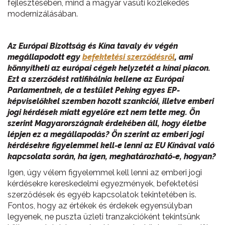
fejlesztésében, mind a magyar vasúti közlekedés
modernizálásában.
Az Európai Bizottság és Kína tavaly év végén
megállapodott egy
befektetési szerződésről
, ami
könnyítheti az európai cégek helyzetét a kínai piacon.
Ezt a szerződést ratifikálnia kellene az Európai
Parlamentnek, de a testület Peking egyes EP-
képviselőkkel szemben hozott szankciói, illetve emberi
jogi kérdések miatt egyelőre ezt nem tette meg. Ön
szerint Magyarországnak érdekében áll, hogy életbe
lépjen ez a megállapodás? Ön szerint az emberi jogi
kérdésekre figyelemmel kell-e lenni az EU Kínával való
kapcsolata során, ha igen, meghatározható-e, hogyan?
Igen, úgy vélem figyelemmel kell lenni az emberi jogi
kérdésekre kereskedelmi egyezmények, befektetési
szerződések és egyéb kapcsolatok tekintetében is.
Fontos, hogy az értékek és érdekek egyensúlyban
legyenek, ne puszta üzleti tranzakcióként tekintsünk