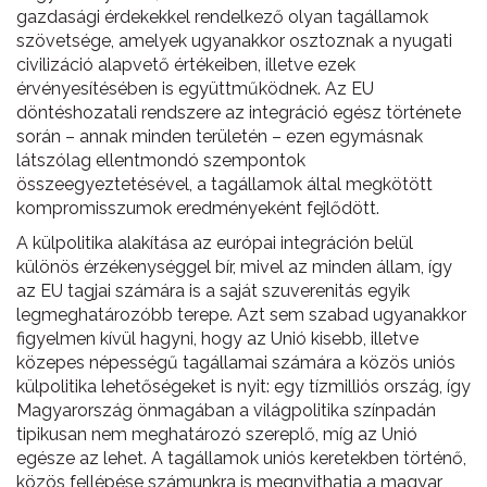
gazdasági érdekekkel rendelkező olyan tagállamok
szövetsége, amelyek ugyanakkor osztoznak a nyugati
civilizáció alapvető értékeiben, illetve ezek
érvényesítésében is együttműködnek. Az EU
döntéshozatali rendszere az integráció egész története
során – annak minden területén – ezen egymásnak
látszólag ellentmondó szempontok
összeegyeztetésével, a tagállamok által megkötött
kompromisszumok eredményeként fejlődött.
A külpolitika alakítása az európai integráción belül
különös érzékenységgel bír, mivel az minden állam, így
az EU tagjai számára is a saját szuverenitás egyik
legmeghatározóbb terepe. Azt sem szabad ugyanakkor
figyelmen kívül hagyni, hogy az Unió kisebb, illetve
közepes népességű tagállamai számára a közös uniós
külpolitika lehetőségeket is nyit: egy tízmilliós ország, így
Magyarország önmagában a világpolitika színpadán
tipikusan nem meghatározó szereplő, míg az Unió
egésze az lehet. A tagállamok uniós keretekben történő,
közös fellépése számunkra is megnyithatja a magyar