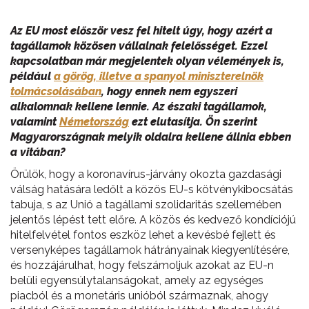
Az EU most először vesz fel hitelt úgy, hogy azért a
tagállamok közösen vállalnak felelősséget. Ezzel
kapcsolatban már megjelentek olyan vélemények is,
például
a görög, illetve a spanyol miniszterelnök
tolmácsolásában
, hogy ennek nem egyszeri
alkalomnak kellene lennie. Az északi tagállamok,
valamint
Németország
ezt elutasítja. Ön szerint
Magyarországnak melyik oldalra kellene állnia ebben
a vitában?
Örülök, hogy a koronavírus-járvány okozta gazdasági
válság hatására ledőlt a közös EU-s kötvénykibocsátás
tabuja, s az Unió a tagállami szolidaritás szellemében
jelentős lépést tett előre. A közös és kedvező kondíciójú
hitelfelvétel fontos eszköz lehet a kevésbé fejlett és
versenyképes tagállamok hátrányainak kiegyenlítésére,
és hozzájárulhat, hogy felszámoljuk azokat az EU-n
belüli egyensúlytalanságokat, amely az egységes
piacból és a monetáris unióból származnak, ahogy