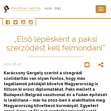
HUN
ENG
Togg
navig
„Első lépésként a paksi
szerződést kell felmondani”
2021-06-22
Karácsony Gergely szerint a visegrádi
szolidaritás van olyan fontos, hogy más
tagállamok példáját követve Magyarország is
tiltson ki orosz diplomatákat. Paks mellett a
Budapest-Belgrád vasútvonal és a Fudan építését
is leállítaná – már ha 2022-ben ő alakíthatná meg
Magyarország következő kormányát. Egyetért