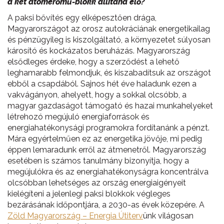
a két atomerőmű-blokk állítana elő?
A paksi bővítés egy elképesztően drága,
Magyarországot az orosz autokráciának energetikailag
és pénzügyileg is kiszolgáltató, a környezetet súlyosan
károsító és kockázatos beruházás. Magyarország
elsődleges érdeke, hogy a szerződést a lehető
leghamarabb felmondjuk, és kiszabadítsuk az országot
ebből a csapdából. Sajnos hét éve haladunk ezen a
vakvágányon, ahelyett, hogy a sokkal olcsóbb, a
magyar gazdaságot támogató és hazai munkahelyeket
létrehozó megújuló energiaforrások és
energiahatékonysági programokra fordítanánk a pénzt.
Mára egyértelműen ez az energetika jövője, mi pedig
éppen lemaradunk erről az átmenetről. Magyarország
esetében is számos tanulmány bizonyítja, hogy a
megújulókra és az energiahatékonyságra koncentrálva
olcsóbban lehetséges az ország energiaigényeit
kielégíteni a jelenlegi paksi blokkok végleges
bezárásának időpontjára, a 2030-as évek közepére. A
Zöld Magyarország – Energia Útiterv
ünk világosan