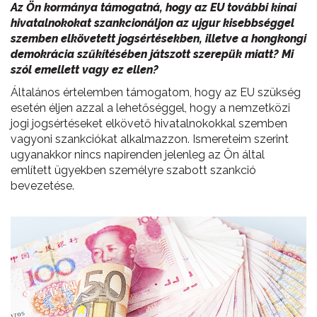
Az Ön kormánya támogatná, hogy az EU további kínai
hivatalnokokat szankcionáljon az ujgur kisebbséggel
szemben elkövetett jogsértésekben, illetve a hongkongi
demokrácia szűkítésében játszott szerepük miatt? Mi
szól emellett vagy ez ellen?
Általános értelemben támogatom, hogy az EU szükség
esetén éljen azzal a lehetőséggel, hogy a nemzetközi
jogi jogsértéseket elkövető hivatalnokokkal szemben
vagyoni szankciókat alkalmazzon. Ismereteim szerint
ugyanakkor nincs napirenden jelenleg az Ön által
említett ügyekben személyre szabott szankció
bevezetése.