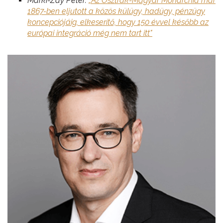
Márki-Zay Péter:
„Az Osztrák-Magyar Monarchia már
1867-ben eljutott a közös külügy, hadügy, pénzügy
koncepciójáig, elkeserítő, hogy 150 évvel később az
európai integráció még nem tart itt"