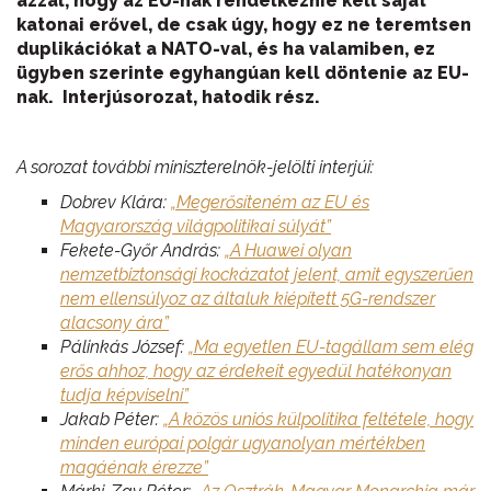
azzal, hogy az EU-nak rendelkeznie kell saját
katonai erővel, de csak úgy, hogy ez ne teremtsen
duplikációkat a NATO-val, és ha valamiben, ez
ügyben szerinte egyhangúan kell döntenie az EU-
nak. Interjúsorozat, hatodik rész.
A sorozat további miniszterelnök-jelölti interjúi:
Dobrev Klára:
„Megerősíteném az EU és
Magyarország világpolitikai súlyát”
Fekete-Győr András:
„A Huawei olyan
nemzetbiztonsági kockázatot jelent, amit egyszerűen
nem ellensúlyoz az általuk kiépített 5G-rendszer
alacsony ára”
Pálinkás József:
„Ma egyetlen EU-tagállam sem elég
erős ahhoz, hogy az érdekeit egyedül hatékonyan
tudja képviselni”
Jakab Péter:
„A közös uniós külpolitika feltétele, hogy
minden európai polgár ugyanolyan mértékben
magáénak érezze”