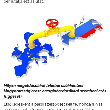
bemutatja ezt az utat.
Milyen megoldásokkal lehetne csökkenteni
Magyarország orosz energiahordozókkal szembeni erős
függését?
Első lépésként a paksi szerződést kell felmondani, hisz
ez éppen ezt a függést erősíti meg. A Helyreállítási