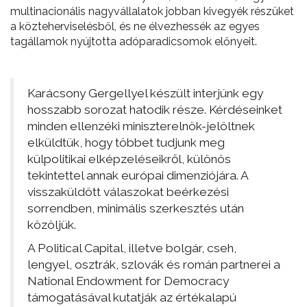
multinacionális nagyvállalatok jobban kivegyék részüket
a közteherviselésből, és ne élvezhessék az egyes
tagállamok nyújtotta adóparadicsomok előnyeit.
Karácsony Gergellyel készült interjúnk egy
hosszabb sorozat hatodik része. Kérdéseinket
minden ellenzéki miniszterelnök-jelöltnek
elküldtük, hogy többet tudjunk meg
külpolitikai elképzeléseikről, különös
tekintettel annak európai dimenziójára. A
visszaküldött válaszokat beérkezési
sorrendben, minimális szerkesztés után
közöljük.
A Political Capital, illetve bolgár, cseh,
lengyel, osztrák, szlovák és román partnerei a
National Endowment for Democracy
támogatásával kutatják az értékalapú