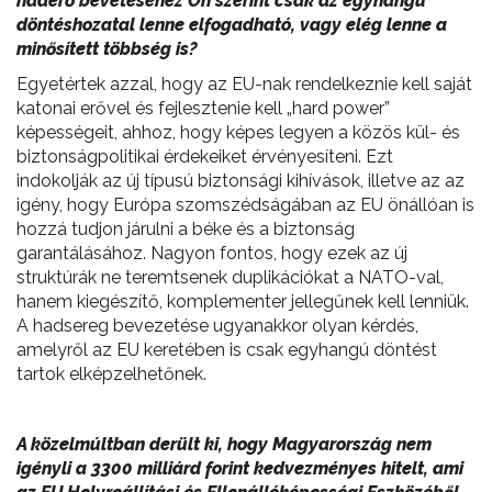
haderő bevetéséhez Ön szerint csak az egyhangú
döntéshozatal lenne elfogadható, vagy elég lenne a
minősített többség is?
Egyetértek azzal, hogy az EU-nak rendelkeznie kell saját
katonai erővel és fejlesztenie kell „hard power”
képességeit, ahhoz, hogy képes legyen a közös kül- és
biztonságpolitikai érdekeiket érvényesíteni. Ezt
indokolják az új típusú biztonsági kihívások, illetve az az
igény, hogy Európa szomszédságában az EU önállóan is
hozzá tudjon járulni a béke és a biztonság
garantálásához. Nagyon fontos, hogy ezek az új
struktúrák ne teremtsenek duplikációkat a NATO-val,
hanem kiegészítő, komplementer jellegűnek kell lenniük.
A hadsereg bevezetése ugyanakkor olyan kérdés,
amelyről az EU keretében is csak egyhangú döntést
tartok elképzelhetőnek.
A közelmúltban derült ki, hogy Magyarország nem
igényli a 3300 milliárd forint kedvezményes hitelt, ami