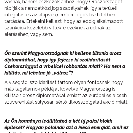
vannak, hanem eszközök ahhoz, hogy Oroszországot
rábírják a nemzetközi jog szabályainak, így a területi
integritás és az alapvető emberi jogok tiszteletben
tartására. Értékelni kell azt, hogy az eddig alkalmazott
szankciók közelebb vittek-e ezeknek a célnak az
eléréséhez, vagy sem.
Ön szerint Magyarországnak ki kellene tiltania orosz
diplomatákat, hogy így fejezze ki szolidaritását
Csehországgal a vrbeticei robbantás miatt? Ha nem a
kitiltás, mi lehetne jó „válasz”?
A visegrádi szolidaritást tartom olyan fontosnak, hogy
más tagállamok példáját követve Magyarország is
kitiltson orosz diplomatákat emiatt az európai és a cseh
szuverenitást súlyosan sértő titkosszolgálati akció miatt.
Az Ön kormánya leállíttatná a két új paksi blokk
építését? Hogyan pótolnák azt a kieső energiát, amit ez