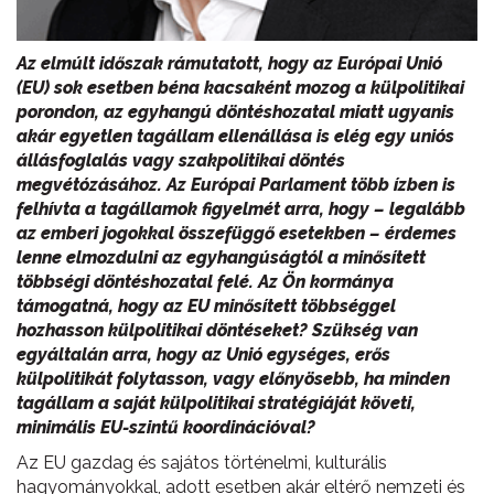
Az elmúlt időszak rámutatott, hogy az Európai Unió
(EU) sok esetben béna kacsaként mozog a külpolitikai
porondon, az egyhangú döntéshozatal miatt ugyanis
akár egyetlen tagállam ellenállása is elég egy uniós
állásfoglalás vagy szakpolitikai döntés
megvétózásához. Az Európai Parlament több ízben is
felhívta a tagállamok figyelmét arra, hogy – legalább
az emberi jogokkal összefüggő esetekben – érdemes
lenne elmozdulni az egyhangúságtól a minősített
többségi döntéshozatal felé. Az Ön kormánya
támogatná, hogy az EU minősített többséggel
hozhasson külpolitikai döntéseket? Szükség van
egyáltalán arra, hogy az Unió egységes, erős
külpolitikát folytasson, vagy előnyösebb, ha minden
tagállam a saját külpolitikai stratégiáját követi,
minimális EU-szintű koordinációval?
Az EU gazdag és sajátos történelmi, kulturális
hagyományokkal, adott esetben akár eltérő nemzeti és