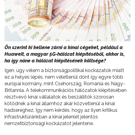
Ön szerint ki kellene zárni a kínai cégeket, például a
Huaweit, a magyar 5G-hálózat kiépítéséből, akkor is,
ha így nőne a hálózat kiépítésének költsége?
Igen, úgy vélem a biztonságpolitikai kockázatok miatt
ez a helyes lépés, nem véletlenül dönt így egyre több
európai kormány, mint Csehország, Románia és Nagy-
Britannia. A telekommunikációs hálózatok kiépítésében
résztvevő kínai vállalatok és beszállítók szorosan
kötődnek a kínai államhoz akár közvetlenül a kínai
hadsereghez. Így nem kérdés, hogy az ilyen kritikus
infrastruktúránkban a kínai jelenlét jelentős
nemzetbiztonsági kockázatot jelentene.