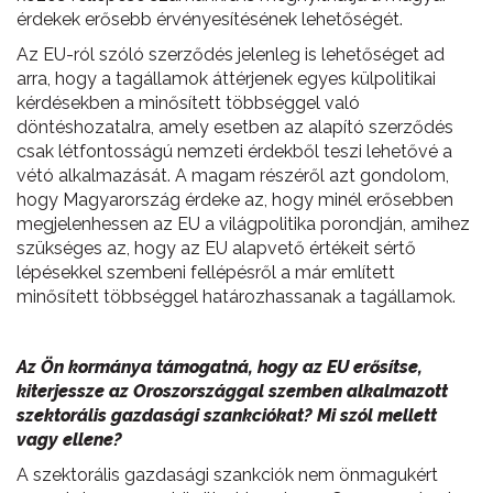
érdekek erősebb érvényesítésének lehetőségét.
Az EU-ról szóló szerződés jelenleg is lehetőséget ad
arra, hogy a tagállamok áttérjenek egyes külpolitikai
kérdésekben a minősített többséggel való
döntéshozatalra, amely esetben az alapító szerződés
csak létfontosságú nemzeti érdekből teszi lehetővé a
vétó alkalmazását. A magam részéről azt gondolom,
hogy Magyarország érdeke az, hogy minél erősebben
megjelenhessen az EU a világpolitika porondján, amihez
szükséges az, hogy az EU alapvető értékeit sértő
lépésekkel szembeni fellépésről a már említett
minősített többséggel határozhassanak a tagállamok.
Az Ön kormánya támogatná, hogy az EU erősítse,
kiterjessze az Oroszországgal szemben alkalmazott
szektorális gazdasági szankciókat? Mi szól mellett
vagy ellene?
A szektorális gazdasági szankciók nem önmagukért