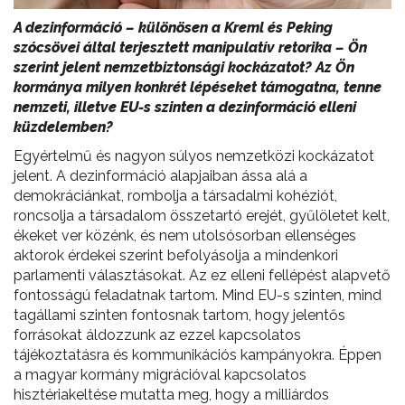
A dezinformáció – különösen a Kreml és Peking
szócsövei által terjesztett manipulatív retorika – Ön
szerint jelent nemzetbiztonsági kockázatot? Az Ön
kormánya milyen konkrét lépéseket támogatna, tenne
nemzeti, illetve EU-s szinten a dezinformáció elleni
küzdelemben?
Egyértelmű és nagyon súlyos nemzetközi kockázatot
jelent. A dezinformáció alapjaiban ássa alá a
demokráciánkat, rombolja a társadalmi kohéziót,
roncsolja a társadalom összetartó erejét, gyűlöletet kelt,
ékeket ver közénk, és nem utolsósorban ellenséges
aktorok érdekei szerint befolyásolja a mindenkori
parlamenti választásokat. Az ez elleni fellépést alapvető
fontosságú feladatnak tartom. Mind EU-s szinten, mind
tagállami szinten fontosnak tartom, hogy jelentős
forrásokat áldozzunk az ezzel kapcsolatos
tájékoztatásra és kommunikációs kampányokra. Éppen
a magyar kormány migrációval kapcsolatos
hisztériakeltése mutatta meg, hogy a milliárdos