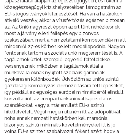
tapasztalatai alapján az egészségügyben, és főként a
közegészségügyi krízishelyzetekben támogatnám az
EU-s jogosítványok kiterjesztését. Ha van a határokon
átívelő veszély, akkor a vírusfertőzés egészen biztosan
az. Az Unió nagyrészt éppen azért tűnt nehézkesnek
most a járvány elleni fellépés egy bizonyos
szakaszában, mert a nemzetállami kompetenciák miatt
mindenről 27-es körben kellett megállapodnia. Nagyon
fontosnak tartom a szociális unió megteremtését is. A
tagállamok üzleti szereplői egyenlő feltételekkel
versenyeznek, miközben a tagállamok által a
munkavállalóknak nyújtott szociális garanciák
gyökeresen különbözőek. Üdvözlöm az uniós szintű
gazdasági kormányzás előmozdítására tett lépéseket,
így például az egységes európai minimálbérről elindult
konzultációt, az európai bankunióval kapcsolatos
szándékokat, vagy a már említett EU-s szintű
hitelfelvételt. Végül megemlíteném itt az adópolitikát:
noha ennek nemzeti hatáskörben kell maradnia,
bizonyos szintű minimális követelményeket itt is jó
volna EU-s szinten szabályozni, főként azért, hogy a