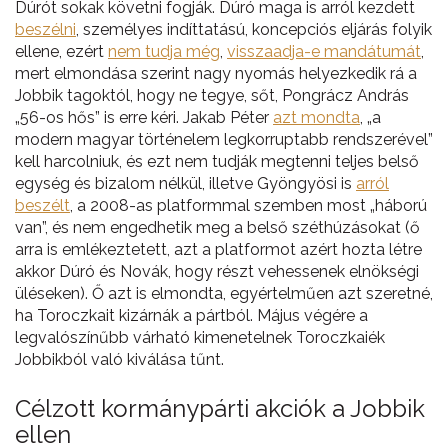
Dúrót sokak követni fogják. Dúró maga is arról kezdett
beszélni
, személyes indíttatású, koncepciós eljárás folyik
ellene, ezért
nem tudja még
,
visszaadja-e mandátumát
,
mert elmondása szerint nagy nyomás helyezkedik rá a
Jobbik tagoktól, hogy ne tegye, sőt, Pongrácz András
„56-os hős” is erre kéri. Jakab Péter
azt mondta
, „a
modern magyar történelem legkorruptabb rendszerével”
kell harcolniuk, és ezt nem tudják megtenni teljes belső
egység és bizalom nélkül, illetve Gyöngyösi is
arról
beszélt
, a 2008-as platformmal szemben most „háború
van”, és nem engedhetik meg a belső széthúzásokat (ő
arra is emlékeztetett, azt a platformot azért hozta létre
akkor Dúró és Novák, hogy részt vehessenek elnökségi
üléseken). Ő azt is elmondta, egyértelműen azt szeretné,
ha Toroczkait kizárnák a pártból. Május végére a
legvalószínűbb várható kimenetelnek Toroczkaiék
Jobbikból való kiválása tűnt.
Célzott kormánypárti akciók a Jobbik
ellen