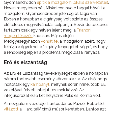
Gyomaendrődön
építik a mozgalom lokális szervezeteit
.
Heves megyében hét, Miskolcon nyolc taggal bővült a
mozgalom. Gyomaendrődön jelenleg öt tagja van.
Ebben a hónapban a cigányság volt szinte az összes
előítéletes megnyilvánulás célpontja. Bevándorlóellenes
tartalom csak egy helyen jelent meg, a
Trianoni
megemlékezés
kapcsán. Május elején
Medgyesegyházon
vonult fel
a mozgalom azért, hogy
felhívja a figyelmet a “cigány fenyegetettségre”, és hogy
a rendőrség lépjen a probléma megoldása irányába.
Erő és elszántság
Az Erő és Elszántság tevékenységét ebben a hónapban
három fontosabb esemény körvonalazta. Az első, hogy
indítottak egy
kampányt
, melynek során minél több EE
vezetővel felvett interjút tesznek közzé. Az
interjúsorozat első két helyszíne Paks és Komló volt.
A mozgalom vezetője, Lantos János Puzsér Róberttel
vitázott
a ‘Hard talk’ című műsor keretében. Lantos azt