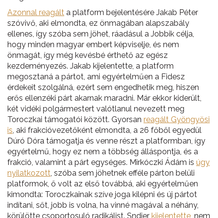
Azonnal reagált
a platform bejelentésére Jakab Péter
szóvivő, aki elmondta, ez önmagában alapszabály
ellenes, így szóba sem jöhet, ráadásul a Jobbik célja,
hogy minden magyar embert képviselje, és nem
önmagát, így még kevésbé érthető az egész
kezdeményezés. Jakab kijelentette, a platform
megosztaná a pártot, ami egyértelműen a Fidesz
érdekeit szolgálná, ezért sem engedhetik meg, hiszen
erős ellenzéki párt akarnak maradni. Már ekkor kiderült,
két vidéki polgármestert valótlanul nevezett meg
Toroczkai támogatói között. Gyorsan
reagált Gyöngyösi
is
, aki frakcióvezetőként elmondta, a 26 főből egyedül
Dúró Dóra támogatja és venne részt a platformban, így
egyértelmű, hogy ez nem a többség álláspontja, és a
frakció, valamint a párt egységes. Mirkóczki Ádám is
úgy
nyilatkozott
, szóba sem jöhetnek efféle párton belüli
platformok, ő volt az első továbbá, aki egyértelműen
kimondta: Toroczkainak szíve joga kilépni és új pártot
indítani, sőt, jobb is volna, ha vinné magával a néhány,
körülötte csoportosuló radikálist. Sndier
kijelentette
, nem