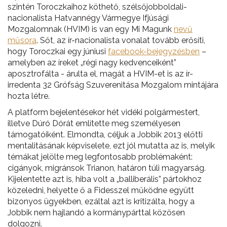
szintén Toroczkaihoz köthető, szélsőjobboldali-
nacionalista Hatvannégy Vármegye Ifjúsági
Mozgalomnak (HVIM) is van egy Mi Magunk
nevű
műsora
. Sőt, az ír-nacionalista vonalat tovább erősíti,
hogy Toroczkai egy júniusi
facebook-bejegyzésben
–
amelyben az íreket „régi nagy kedvenceiként”
aposztrofálta - árulta el, magát a HVIM-et is az ír-
irredenta 32 Grófság Szuverenitása Mozgalom mintájára
hozta létre.
A platform bejelentésekor hét vidéki polgármestert,
illetve Dúró Dórát említette meg személyesen
támogatóiként. Elmondta, céljuk a Jobbik 2013 előtti
mentalitásának képviselete, ezt jól mutatta az is, melyik
témákat jelölte meg legfontosabb problémaként:
cigányok, migránsok Trianon, határon túli magyarság.
Kijelentette azt is, hiba volt a „balliberális” pártokhoz
közeledni, helyette ő a Fidesszel működne együtt
bizonyos ügyekben, ezáltal azt is kritizálta, hogy a
Jobbik nem hajlandó a kormánypárttal közösen
dolgozni.