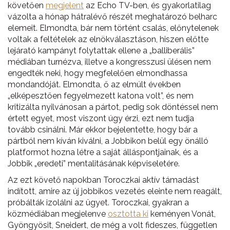
követően
megjelent
az Echo TV-ben, és gyakorlatilag
vázolta a hónap hátralévő részét meghatározó belharc
elemeit. Elmondta, bár nem történt csalás, előnytelenek
voltak a feltételek az elnökválasztáson, hiszen előtte
lejárató kampányt folytattak ellene a „balliberális”
médiában turnézva, illetve a kongresszusi ülésen nem
engedték neki, hogy megfelelően elmondhassa
mondandóját. Elmondta, ő az elmúlt években
„elképesztően fegyelmezett katona volt”, és nem
kritizálta nyilvánosan a pártot, pedig sok döntéssel nem
értett egyet, most viszont úgy érzi, ezt nem tudja
tovább csinálni. Már ekkor bejelentette, hogy bár a
pártból nem kíván kiválni, a Jobbikon belül egy önálló
platformot hozna létre a saját álláspontjainak, és a
Jobbik „eredeti” mentalitásának képviseletére.
Az ezt követő napokban Toroczkai aktív támadást
indított, amire az új jobbikos vezetés eleinte nem reagált,
próbálták izolálni az ügyet. Toroczkai, gyakran a
közmédiában megjelenve
osztotta ki
keményen Vonát,
Gyöngyösit, Sneidert, de még a volt fideszes, független