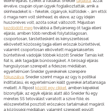
ellene eljárás. Ezeket a vádakat Sneider
tagadta
, azzal
érvelve, csupán olyan ügyek foglalkoztatták, amik a
skinheadeket is - feketék, cigányok, külföldiek -, ám ettől
ő maga nem volt skinhead, és eleve, az ügy idején
huszonéves volt, azóta sokat változott. Májusban
kezdődött meg
továbbá a Betyársereg öt tagja elleni
eljárás, amiben több rendbeli folytatólagosan,
csoportosan, társtettesként és kényszerítéssel
elkövetett közösség tagja elleni erőszak bűntettével,
valamint csoportosan elkövetett magánlaksértés
bűntettével vádolják többek között Sneider Tamás két
fiát is, akik tagadják bűnösségüket. A bírósági eljárás
hangsúlyosan szerepelt a fideszes médiában,
egyértelműen Sneider gyerekeinek szerepére
fókuszálva
. Snedier szerint maga az ügy is politikai
indíttatású, és egyértelműen kiállt gyerekei ártatlansága
mellett. A Ripost
közölt egy cikket
, amiben képekkel
bizonyítják, az egyik eljárás alatt álló Sneider fiú egy
méretes SS tetoválást varratott a szíve fölé, és
előszeretettel posztolt erőszakos tartalmakat magáról
a közösségi médiában, valamint szerepelt együtt