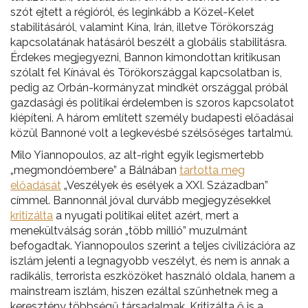
szót ejtett a régióról, és leginkább a Közel-Kelet
stabilitásáról, valamint Kína, Irán, illetve Törökország
kapcsolatának hatásáról beszélt a globális stabilitásra.
Érdekes megjegyezni, Bannon kimondottan kritikusan
szólalt fel Kínával és Törökországgal kapcsolatban is,
pedig az Orbán-kormányzat mindkét országgal próbál
gazdasági és politikai érdelemben is szoros kapcsolatot
kiépíteni. A három említett személy budapesti előadásai
közül Bannoné volt a legkevésbé szélsőséges tartalmú.
Milo Yiannopoulos, az alt-right egyik legismertebb
„megmondóembere” a Bálnában
tartotta meg
előadását
„Veszélyek és esélyek a XXI. Században”
címmel. Bannonnál jóval durvább megjegyzésekkel
kritizálta
a nyugati politikai elitet azért, mert a
menekültválság során „több millió” muzulmánt
befogadtak. Yiannopoulos szerint a teljes civilizációra az
iszlám jelenti a legnagyobb veszélyt, és nem is annak a
radikális, terrorista eszközöket használó oldala, hanem a
mainstream iszlám, hiszen ezáltal szűnhetnek meg a
keresztény többségű társadalmak. Kritizálta ő is a