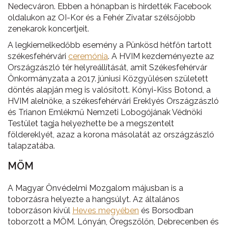
Nedecváron. Ebben a hónapban is hirdették Facebook
oldalukon az OI-Kor és a Fehér Zivatar szélsőjobb
zenekarok koncertjeit.
A legkiemelkedőbb esemény a Pünkösd hétfőn tartott
székesfehérvári
ceremónia
. A HVIM kezdeményezte az
Országzászló tér helyreállítását, amit Székesfehérvár
Önkormányzata a 2017. júniusi Közgyűlésen született
döntés alapján meg is valósított. Kónyi-Kiss Botond, a
HVIM alelnöke, a székesfehérvári Ereklyés Országzászló
és Trianon Emlékmű Nemzeti Lobogójának Védnöki
Testület tagja helyezhette be a megszentelt
földereklyét, azaz a korona másolatát az országzászló
talapzatába.
MÖM
A Magyar Önvédelmi Mozgalom májusban is a
toborzásra helyezte a hangsúlyt. Az általános
toborzáson kívül
Heves megyében
és Borsodban
toborzott a MÖM. Lónyán, Öregszőlőn, Debrecenben és