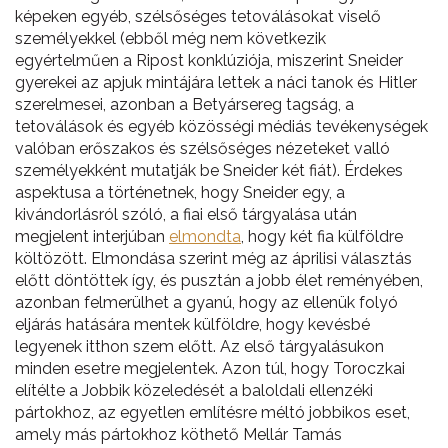
képeken egyéb, szélsőséges tetoválásokat viselő
személyekkel (ebből még nem következik
egyértelműen a Ripost konklúziója, miszerint Sneider
gyerekei az apjuk mintájára lettek a náci tanok és Hitler
szerelmesei, azonban a Betyársereg tagság, a
tetoválások és egyéb közösségi médiás tevékenységek
valóban erőszakos és szélsőséges nézeteket valló
személyekként mutatják be Sneider két fiát). Érdekes
aspektusa a történetnek, hogy Sneider egy, a
kivándorlásról szóló, a fiai első tárgyalása után
megjelent interjúban
elmondta
, hogy két fia külföldre
költözött. Elmondása szerint még az áprilisi választás
előtt döntöttek így, és pusztán a jobb élet reményében,
azonban felmerülhet a gyanú, hogy az ellenük folyó
eljárás hatására mentek külföldre, hogy kevésbé
legyenek itthon szem előtt. Az első tárgyalásukon
minden esetre megjelentek. Azon túl, hogy Toroczkai
elítélte a Jobbik közeledését a baloldali ellenzéki
pártokhoz, az egyetlen említésre méltó jobbikos eset,
amely más pártokhoz köthető Mellár Tamás