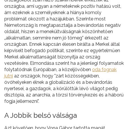
országba, ami ugyan a németeknek pozitív hatású volt,
ám ezeknek a személyeknek a hiánya komoly
problémát okozott a hazájukban. Szerinte most
Németország is megtapasztalja a bevándorlás negatív
oldalát, hiszen a menekültválságnak köszönhetően
„alkalmatlan, semmire nem jó tömeg” érkezett az
országban. Ennek kapcsán élesen bírálta a Merkel által
képviselt befogadó politikát, szerinte ez egyértelműen
Merkel alkalmatlanságát bizonyítja az ország
vezetésére. Elmondása szerint ha a jelenlegi folyamatok
folytatódnak Európában, a közeljövőben
oda fognak
jutni
az országok, hogy "zárt közösségekben,
óvóhelyeken élnek a globalizáció és a bevándorlás
nyertesei, a gazdagok, a körülöttük lévő világot pedig
disztópia, az anarchia, a törzsi törvénykezés és a háború
fogja jellemezni".
A Jobbik belső válsága
Azt követően, hogy Vona Gábor tartotta magát