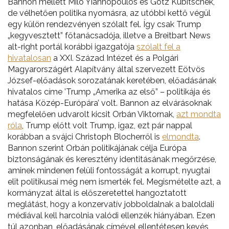
Bannon mellett Milo Yiannopoulos és Götz Kubitschek,
de vélhetően politika nyomásra, az utóbbi kettő végül
egy külön rendezvényen szólalt fel. Így csak Trump
„kegyvesztett” főtanácsadója, illetve a Breitbart News
alt-right portál korábbi igazgatója
szólalt fel a
hivatalosan
a XXI. Század Intézet és a Polgári
Magyarországért Alapítvány által szervezett Eötvös
József-előadások sorozatának keretében, előadásának
hivatalos címe ’Trump „Amerika az első” – politikája és
hatása Közép-Európára’ volt. Bannon az elvárásoknak
megfelelően udvarolt kicsit Orbán Viktornak,
azt mondta
róla
, Trump előtt volt Trump, igaz, ezt pár nappal
korábban a svájci Christoph Blocherről is
elmondta
.
Bannon szerint Orbán politikájának célja Európa
biztonságának és keresztény identitásának megőrzése,
aminek mindenen felüli fontosságát a korrupt, nyugtai
elit politikusai még nem ismerték fel. Megismételte azt, a
kormányzat által is előszeretettel hangoztatott
meglátást, hogy a konzervatív jobboldalnak a baloldali
médiával kell harcolnia valódi ellenzék hiányában. Ezen
túl azonban, előadásának címével ellentétesen kevés