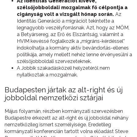
Az Identitás Generációt kivéve,
szélsőjobboldali mozgalmak fő célpontja a
cigányság volt a vizsgált hónap során.
Az
Identitás Generáció a migrációt tekintette a
legnagyobb veszélyforrásnak. Azt, hogy az MÖM,
a Betyársereg, az Erő és Elszántság, valamint a
HVIM kevéssé foglalkozik a „migráns-kérdéssel”
indokolhatja a kormány aktív bevándorlás-ellenes
politikája, amely mellett nehéz lenne érvényesülni a
szélsőjobboldali szervezeteknek.
A Jobbik szakadásközeli helyzetéről nem
nyilatkoztak a mozgalmak.
Budapesten jártak az alt-right és új
jobboldal nemzetközi sztárjai
Május folyamán, részben kormányzati szervezésben
Budapestre érkezett az alt-right és új jobboldal néhány
nemzetközileg ismert személyisége. Eredetileg
kormányzati konferencián tartott volna előadást Steve