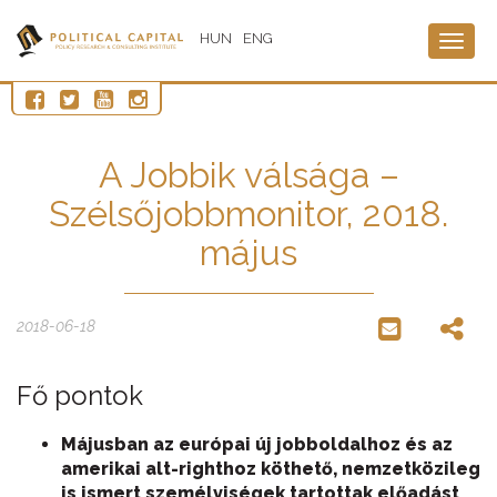
HUN
ENG
Togg
navig
A Jobbik válsága –
Szélsőjobbmonitor, 2018.
május
2018-06-18
Fő pontok
Májusban az európai új jobboldalhoz és az
amerikai alt-righthoz köthető, nemzetközileg
is ismert személyiségek tartottak előadást