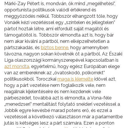
Márki-Zay Pétert is, mondván, ők mind „megélhetési”,
opportunista politikusok valódi értékrend és
meggyőződés nélkül. Többször elhangzott tőle, hogy
Vonáék kézi vezérléssel egy „színtelen és jellegtelen”
pártot hoztak létre, ami elfordult saját magától és
támogatóitól is. Többször elmondta azt is, hogy bár
nem akar kiválni a pártból, nem elképzelhetetlen a
pártszakadás, és
biztos benne
, hogy amennyiben
távozna, nagyon sokan követnék őt a pártból. Az Északi
Liga olaszországi kormányszerepével kapcsolatban is
azt mondta
, egyértelmű, hogy egész Európában elege
van az embereknek az „óvatoskodó, polkorrekt”
politikusokból. Toroczkai
maga is kiemelte
idővel azt,
hogy a párt vezetése nem foglalkozik vele, nem
reagálnak kijelentéseire és nem kezdenek vele
párbeszédet, továbbá azt is elmondta, a Vona-féle
„menedzseri” mentalitást folytató sneideri vezetéssel a
Jobbik egyre kevésbé marad potens erő, és ezzel a
vezetéssel a következő választáson már a parlamentbe
jutás is kétséges lesz a párt számára. Ezen a ponton