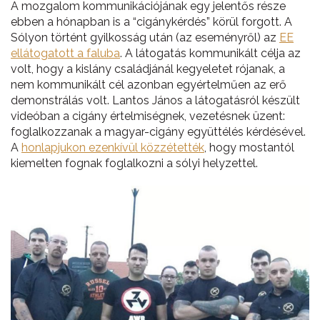
A mozgalom kommunikációjának egy jelentős része
ebben a hónapban is a “cigánykérdés” körül forgott. A
Sólyon történt gyilkosság után (az eseményről) az
EE
ellátogatott a faluba
. A látogatás kommunikált célja az
volt, hogy a kislány családjánál kegyeletet rójanak, a
nem kommunikált cél azonban egyértelműen az erő
demonstrálás volt. Lantos János a látogatásról készült
videóban a cigány értelmiségnek, vezetésnek üzent:
foglalkozzanak a magyar-cigány együttélés kérdésével.
A
honlapjukon ezenkívül közzétették
, hogy mostantól
kiemelten fognak foglalkozni a sólyi helyzettel.