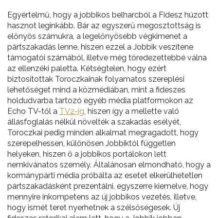
Egyértelmű, hogy a jobbikos belharcból a Fidesz húzott
hasznot leginkább. Bár az egyszerű megosztottság is
előnyös számukra, a legelőnyösebb végkimenet a
pártszakadás lenne, hiszen ezzel a Jobbik veszítene
támogatói számából, illetve még töredezettebbé válna
az ellenzéki paletta. Kétségtelen, hogy ezért
biztosítottak Toroczkainak folyamatos szereplési
lehetőséget mind a közmédiában, mint a fideszes
holdudvarba tartozó egyéb média platformokon az
Echo TV-től a
TV2-ig
, hiszen így a mellette való
állásfoglalás nélkül növelték a szakadás esélyét,
Toroczkai pedig minden alkalmat megragadott, hogy
szerepelhessen, különösen Jobbiktól független
helyeken, hiszen ő a jobbikos portálokon lett
nemkívánatos személy. Általánosan elmondható, hogy a
kormánypárti média próbálta az esetet elkerülhetetlen
pártszakadásként prezentálni, egyszerre kiemelve, hogy
mennyire inkompetens az új jobbikos vezetés, illetve,
hogy ismét teret nyerhetnek a szélsőségesek. Új