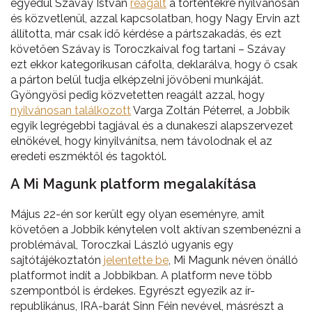
egyedül Szávay István
reagált
a történtekre nyilvánosan
és közvetlenül, azzal kapcsolatban, hogy Nagy Ervin azt
állította, már csak idő kérdése a pártszakadás, és ezt
követően Szávay is Toroczkaival fog tartani – Szávay
ezt ekkor kategorikusan cáfolta, deklarálva, hogy ő csak
a párton belül tudja elképzelni jövőbeni munkáját.
Gyöngyösi pedig közvetetten reagált azzal, hogy
nyilvánosan találkozott
Varga Zoltán Péterrel, a Jobbik
egyik legrégebbi tagjával és a dunakeszi alapszervezet
elnökével, hogy kinyilvánítsa, nem távolodnak el az
eredeti eszméktől és tagoktól.
A Mi Magunk platform megalakítása
Május 22-én sor került egy olyan eseményre, amit
követően a Jobbik kénytelen volt aktívan szembenézni a
problémával, Toroczkai László ugyanis egy
sajtótájékoztatón
jelentette be
, Mi Magunk néven önálló
platformot indít a Jobbikban. A platform neve több
szempontból is érdekes. Egyrészt egyezik az ír-
republikánus, IRA-barát Sinn Féin nevével, másrészt a