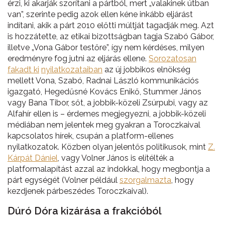
érzi, ki akarják szorítani a pártból, mert „valakinek útban
van”, szerinte pedig azok ellen kéne inkább eljárást
indítani, akik a párt 2010 előtti múltját tagadják meg. Azt
is hozzátette, az etikai bizottságban tagja Szabó Gábor,
illetve „Vona Gábor testőre”, így nem kérdéses, milyen
eredményre fog jutni az eljárás ellene.
Sorozatosan
fakadt ki
nyilatkozataiban
az új jobbikos elnökség
mellett Vona, Szabó, Radnai László kommunikációs
igazgató, Hegedűsné Kovács Enikő, Stummer János
vagy Bana Tibor, sőt, a jobbik-közeli Zsúrpubi, vagy az
Alfahír ellen is – érdemes megjegyezni, a jobbik-közeli
médiában nem jelentek meg gyakran a Toroczkaival
kapcsolatos hírek, csupán a platform-ellenes
nyilatkozatok. Közben olyan jelentős politikusok, mint
Z.
Kárpát Dániel
, vagy Volner János is elítélték a
platformalapítást azzal az indokkal, hogy megbontja a
párt egységét (Volner például
szorgalmazta
, hogy
kezdjenek párbeszédes Toroczkaival).
Dúró Dóra kizárása a frakcióból