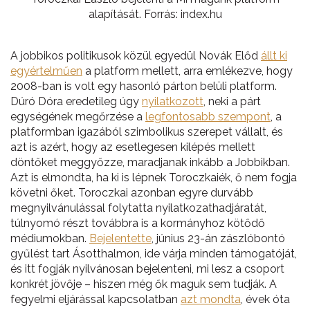
alapítását. Forrás: index.hu
A jobbikos politikusok közül egyedül Novák Előd
állt ki
egyértelműen
a platform mellett, arra emlékezve, hogy
2008-ban is volt egy hasonló párton belüli platform.
Dúró Dóra eredetileg úgy
nyilatkozott
, neki a párt
egységének megőrzése a
legfontosabb szempont
, a
platformban igazából szimbolikus szerepet vállalt, és
azt is azért, hogy az esetlegesen kilépés mellett
döntőket meggyőzze, maradjanak inkább a Jobbikban.
Azt is elmondta, ha ki is lépnek Toroczkaiék, ő nem fogja
követni őket. Toroczkai azonban egyre durvább
megnyilvánulással folytatta nyilatkozathadjáratát,
túlnyomó részt továbbra is a kormányhoz kötődő
médiumokban.
Bejelentette
, június 23-án zászlóbontó
gyűlést tart Ásotthalmon, ide várja minden támogatóját,
és itt fogják nyilvánosan bejelenteni, mi lesz a csoport
konkrét jövője – hiszen még ők maguk sem tudják. A
fegyelmi eljárással kapcsolatban
azt mondta
, évek óta