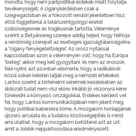
mondta, hogy nem pártpolitikai érdekek miatt folytatja
tevékenységét. A cigánykérdésben csak a
szegregációban és a fokozott rendőri jelenlétben hisz,
ettől függetlenül a tatárszentgyörgyi esetet
szélsőségesnek és tragikusnak tartotta. Véleménye
szerint a Betyársereg szerepe addig terjed, hogy felhívja
a rendőrség szerepét az esetleges igazságtalanságokra,
a “cigány fenyegetettségre”. Az orosz nyitással
kapcsolatban azon a véleményen volt, hogy ha Európa
“beteg”, akkor meg kell gyógyítani, és nem az oroszok
felé nyitni, azt azonban elismerte, hogy a radikálisok
közül sokan keleten látják meg a nemzeti értékeket.
Lantos szerint a történelmi sérelmek kezelésében az
áldozati tudat nem visz előre, inkább jó viszonyra kéne
törekedni a környező országokkal. Érdekes kérdést vet
fel, hogy Lantos kommunikációjában nem jelent meg,
hogy politikai babérokra törne. A mozgalom honlapjának
újszerű arculata és a tudatos közösségépítés is mind
arra utalhat, hogy a mozgalom betöltené azt az űrt,
amit a Jobbik néppártosodása eredményezett.