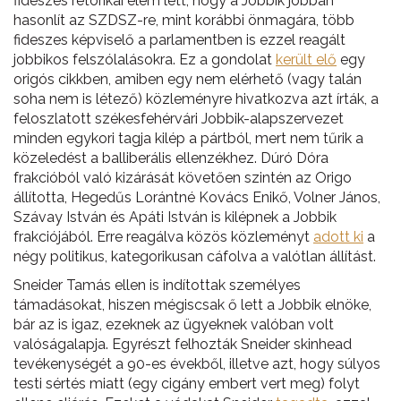
fideszes retorikai elem lett, hogy a Jobbik jobban
hasonlít az SZDSZ-re, mint korábbi önmagára, több
fideszes képviselő a parlamentben is ezzel reagált
jobbikos felszólalásokra. Ez a gondolat
került elő
egy
origós cikkben, amiben egy nem elérhető (vagy talán
soha nem is létező) közleményre hivatkozva azt írták, a
feloszlatott székesfehérvári Jobbik-alapszervezet
minden egykori tagja kilép a pártból, mert nem tűrik a
közeledést a balliberális ellenzékhez. Dúró Dóra
frakcióból való kizárását követően szintén az Origo
állította, Hegedűs Lorántné Kovács Enikő, Volner János,
Szávay István és Apáti István is kilépnek a Jobbik
frakciójából. Erre reagálva közös közleményt
adott ki
a
négy politikus, kategorikusan cáfolva a valótlan állítást.
Sneider Tamás ellen is indítottak személyes
támadásokat, hiszen mégiscsak ő lett a Jobbik elnöke,
bár az is igaz, ezeknek az ügyeknek valóban volt
valóságalapja. Egyrészt felhozták Sneider skinhead
tevékenységét a 90-es évekből, illetve azt, hogy súlyos
testi sértés miatt (egy cigány embert vert meg) folyt