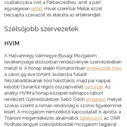
csatlakozása volt a Párbeszédhez, amit a párt
egységesen
elítélt
, mivel szerintük Mellár ezzel
becsapta szavazóit és elárulta az értékrendjét.
Szélsőjobb szervezetek
HVIM
A Hatvannégy Vármegye Ifjúsági Mozgalom
tevékenysége elsősorban rendezvények szervezésében
merült ki. A hónap elején Komáromban
emlékeztek meg
a város 99 éve történt, kudarcba fulladt
felszabadításának hősi halottairól, majd pár nappal
később Dunántúl régiós összejövetelt
tartottak
. Az
erdélyi HVIM a hónap közepén kétnapos tábort
rendezett Gyimesbükkben Sebő Ödön
emlékére
, melyet
szokás szerint a román rendőrség is szoros figyelemmel
kísért. A mozgalom nemzetközi kapcsolatait is ápolta, a
Trianoni megemlékezés alkalmából
találkozott
az ONR
Podhale lengyel szélsőjobboldali mozgalom tagjaival