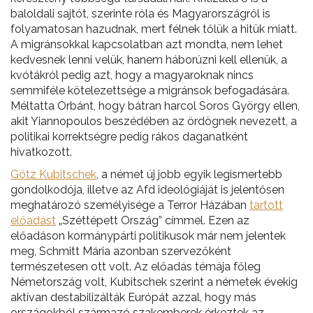
baloldali sajtót, szerinte róla és Magyarországról is
folyamatosan hazudnak, mert félnek tőlük a hitük miatt.
A migránsokkal kapcsolatban azt mondta, nem lehet
kedvesnek lenni velük, hanem háborúzni kell ellenük, a
kvótákról pedig azt, hogy a magyaroknak nincs
semmiféle kötelezettsége a migránsok befogadására.
Méltatta Orbánt, hogy bátran harcol Soros György ellen,
akit Yiannopoulos beszédében az ördögnek nevezett, a
politikai korrektségre pedig rákos daganatként
hivatkozott.
Götz Kubitschek
, a német új jobb egyik legismertebb
gondolkodója, illetve az Afd ideológiáját is jelentősen
meghatározó személyisége a Terror Házában
tartott
előadást
„Széttépett Ország” címmel. Ezen az
előadáson kormánypárti politikusok már nem jelentek
meg, Schmitt Mária azonban szervezőként
természetesen ott volt. Az előadás témája főleg
Németország volt, Kubitschek szerint a németek évekig
aktívan destabilizálták Európát azzal, hogy más
országokból származó szakemberek érkeztek az