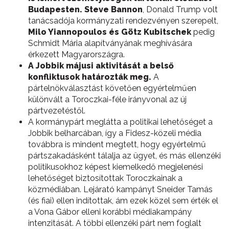
Budapesten.
Steve Bannon
, Donald Trump volt
tanácsadója kormányzati rendezvényen szerepelt,
Milo Yiannopoulos és Götz Kubitschek
pedig
Schmidt Mária alapítványának meghívására
érkezett Magyarországra.
A Jobbik májusi aktivitását a belső
konfliktusok határozták meg.
A
pártelnökválasztást követően egyértelműen
különvált a Toroczkai-féle irányvonal az új
pártvezetéstől.
A kormánypárt meglátta a politikai lehetőséget a
Jobbik belharcában, így a Fidesz-közeli média
továbbra is mindent megtett, hogy egyértelmű
pártszakadásként tálalja az ügyet, és más ellenzéki
politikusokhoz képest kiemelkedő megjelenési
lehetőséget biztosítottak Toroczkainak a
közmédiában. Lejárató kampányt Sneider Tamás
(és fiai) ellen indítottak, ám ezek közel sem érték el
a Vona Gábor elleni korábbi médiakampány
intenzitását. A többi ellenzéki párt nem foglalt