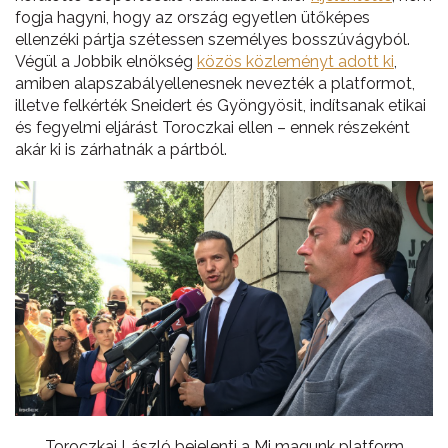
fogja hagyni, hogy az ország egyetlen ütőképes
ellenzéki pártja szétessen személyes bosszúvágyból.
Végül a Jobbik elnökség
közös közleményt adott ki
,
amiben alapszabályellenesnek nevezték a platformot,
illetve felkérték Sneidert és Gyöngyösit, indítsanak etikai
és fegyelmi eljárást Toroczkai ellen – ennek részeként
akár ki is zárhatnák a pártból.
Toroczkai László bejelenti a Mi magunk platform