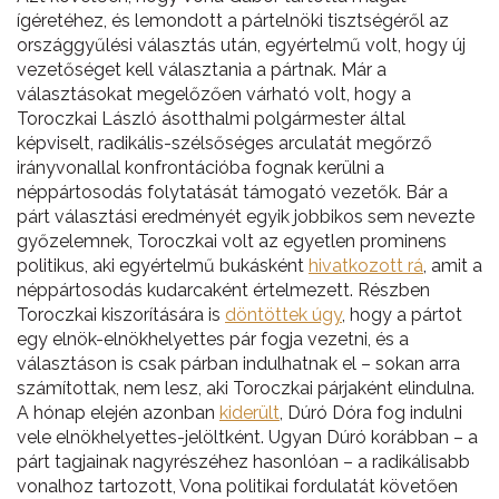
ígéretéhez, és lemondott a pártelnöki tisztségéről az
országgyűlési választás után, egyértelmű volt, hogy új
vezetőséget kell választania a pártnak. Már a
választásokat megelőzően várható volt, hogy a
Toroczkai László ásotthalmi polgármester által
képviselt, radikális-szélsőséges arculatát megőrző
irányvonallal konfrontációba fognak kerülni a
néppártosodás folytatását támogató vezetők. Bár a
párt választási eredményét egyik jobbikos sem nevezte
győzelemnek, Toroczkai volt az egyetlen prominens
politikus, aki egyértelmű bukásként
hivatkozott rá
, amit a
néppártosodás kudarcaként értelmezett. Részben
Toroczkai kiszorítására is
döntöttek úgy
, hogy a pártot
egy elnök-elnökhelyettes pár fogja vezetni, és a
választáson is csak párban indulhatnak el – sokan arra
számítottak, nem lesz, aki Toroczkai párjaként elindulna.
A hónap elején azonban
kiderült
, Dúró Dóra fog indulni
vele elnökhelyettes-jelöltként. Ugyan Dúró korábban – a
párt tagjainak nagyrészéhez hasonlóan – a radikálisabb
vonalhoz tartozott, Vona politikai fordulatát követően