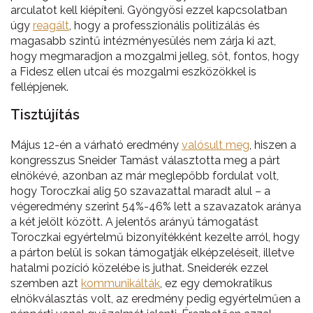
arculatot kell kiépíteni. Gyöngyösi ezzel kapcsolatban
úgy
reagált
, hogy a professzionális politizálás és
magasabb szintű intézményesülés nem zárja ki azt,
hogy megmaradjon a mozgalmi jelleg, sőt, fontos, hogy
a Fidesz ellen utcai és mozgalmi eszközökkel is
fellépjenek.
Tisztújítás
Május 12-én a várható eredmény
valósult meg
, hiszen a
kongresszus Sneider Tamást választotta meg a párt
elnökévé, azonban az már meglepőbb fordulat volt,
hogy Toroczkai alig 50 szavazattal maradt alul – a
végeredmény szerint 54%-46% lett a szavazatok aránya
a két jelölt között. A jelentős arányú támogatást
Toroczkai egyértelmű bizonyítékként kezelte arról, hogy
a párton belül is sokan támogatják elképzeléseit, illetve
hatalmi pozíció közelébe is juthat. Sneiderék ezzel
szemben azt
kommunikálták
, ez egy demokratikus
elnökválasztás volt, az eredmény pedig egyértelműen a