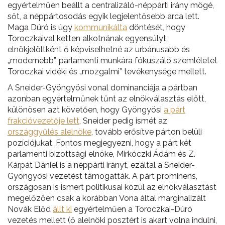
egyértelműen beállt a centralizáló-néppárti irány mögé,
sőt, a néppártosodás egyik legjelentősebb arca lett.
Maga Dúró is úgy
kommunikálta
döntését, hogy
Toroczkaival ketten alkotnának egyensúlyt,
elnökjelöltként ő képviselhetné az urbánusabb és
„modernebb”, parlamenti munkára fókuszáló szemléletet
Toroczkai vidéki és „mozgalmi” tevékenysége mellett.
A Sneider-Gyöngyösi vonal dominanciája a pártban
azonban egyértelműnek tűnt az elnökválasztás előtt,
különösen azt követően, hogy Gyöngyösi
a párt
frakcióvezetője lett
, Sneider pedig ismét az
országgyűlés alelnöke
, tovább erősítve párton belüli
pozíciójukat. Fontos megjegyezni, hogy a párt két
parlamenti bizottsági elnöke, Mirkóczki Ádám és Z.
Kárpát Dániel is a néppárti irányt, ezáltal a Sneider-
Gyöngyösi vezetést támogatták. A párt prominens,
országosan is ismert politikusai közül az elnökválasztást
megelőzően csak a korábban Vona által marginalizált
Novák Előd
állt ki
egyértelműen a Toroczkai-Dúró
vezetés mellett (ő alelnöki posztért is akart volna indulni,