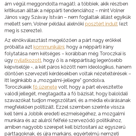
ám végül meggondolta magát), a többiek, akik részben
kritikusan álltak a néppárti tendenciához – mint Volner
János vagy Szávay István – nem foglaltak állást egyikük
mellett sem, Volner például alelnöki
posztért indult
(ezt
meg is szerezte).
Az elnökválasztást megelőzően a párt nagy erőkkel
próbálta azt
kommunikálni
, hogy a néppárti irány
folytatása nem kétséges – korábban még Toroczkai is
úgy
nyilatkozott
, hogy ő is a néppártiság legerősebb
képviselője -, a két páros között nem ideologikus, hanem
döntően szervezeti kérdésekben voltak nézeteltérések –
itt leginkább a „mozgalmi-jellegre” gondolva.
Toroczkaiék
fő üzenete
volt, hogy a párt elveszítette
valódi jellegét, megtagadta a fő bázisát, hogy baloldali
szavazókat tudjon megszólítani, és a média elvárásának
megfelelően politizált. Ezzel szemben szerinte vissza
kell térni a Jobbik eredeti eszmeiségéhez, a mozgalmi
munkára és az alulról felfelé szerveződő politikához,
amiben nagyobb szerepet kell biztosítani az egyszerű
párttagoknak, és újra markáns, egyértelmű nemzeti