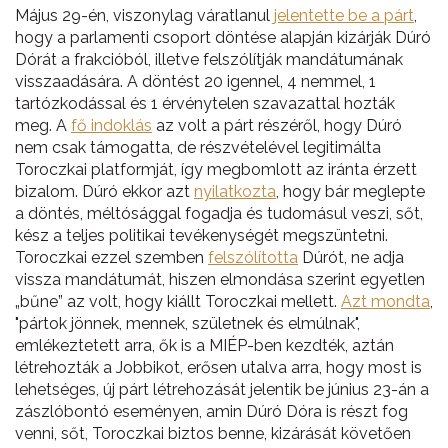
Május 29-én, viszonylag váratlanul
jelentette be a párt
,
hogy a parlamenti csoport döntése alapján kizárják Dúró
Dórát a frakcióból, illetve felszólítják mandátumának
visszaadására. A döntést 20 igennel, 4 nemmel, 1
tartózkodással és 1 érvénytelen szavazattal hozták
meg. A
fő indoklás
az volt a párt részéről, hogy Dúró
nem csak támogatta, de részvételével legitimálta
Toroczkai platformját, így megbomlott az iránta érzett
bizalom. Dúró ekkor azt
nyilatkozta
, hogy bár meglepte
a döntés, méltósággal fogadja és tudomásul veszi, sőt,
kész a teljes politikai tevékenységét megszüntetni.
Toroczkai ezzel szemben
felszólította
Dúrót, ne adja
vissza mandátumát, hiszen elmondása szerint egyetlen
„bűne” az volt, hogy kiállt Toroczkai mellett.
Azt mondta
,
"pártok jönnek, mennek, születnek és elmúlnak",
emlékeztetett arra, ők is a MIÉP-ben kezdték, aztán
létrehozták a Jobbikot, erősen utalva arra, hogy most is
lehetséges, új párt létrehozását jelentik be június 23-án a
zászlóbontó eseményen, amin Dúró Dóra is részt fog
venni, sőt, Toroczkai biztos benne, kizárását követően