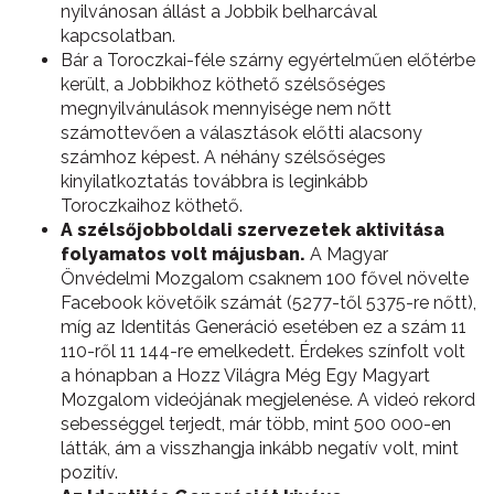
nyilvánosan állást a Jobbik belharcával
kapcsolatban.
Bár a Toroczkai-féle szárny egyértelműen előtérbe
került, a Jobbikhoz köthető szélsőséges
megnyilvánulások mennyisége nem nőtt
számottevően a választások előtti alacsony
számhoz képest. A néhány szélsőséges
kinyilatkoztatás továbbra is leginkább
Toroczkaihoz köthető.
A szélsőjobboldali szervezetek aktivitása
folyamatos volt májusban.
A Magyar
Önvédelmi Mozgalom csaknem 100 fővel növelte
Facebook követőik számát (5277-től 5375-re nőtt),
míg az Identitás Generáció esetében ez a szám 11
110-ről 11 144-re emelkedett. Érdekes színfolt volt
a hónapban a Hozz Világra Még Egy Magyart
Mozgalom videójának megjelenése. A videó rekord
sebességgel terjedt, már több, mint 500 000-en
látták, ám a visszhangja inkább negatív volt, mint
pozitív.