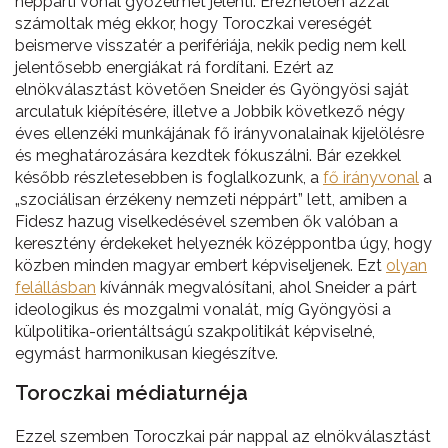
néppárti vonal győzelmét jelenti. Érezhetően azzal
számoltak még ekkor, hogy Toroczkai vereségét
beismerve visszatér a perifériája, nekik pedig nem kell
jelentősebb energiákat rá fordítani. Ezért az
elnökválasztást követően Sneider és Gyöngyösi saját
arculatuk kiépítésére, illetve a Jobbik következő négy
éves ellenzéki munkájának fő irányvonalainak kijelölésre
és meghatározására kezdtek fókuszálni. Bár ezekkel
később részletesebben is foglalkozunk, a
fő irányvonal
a
„szociálisan érzékeny nemzeti néppárt” lett, amiben a
Fidesz hazug viselkedésével szemben ők valóban a
keresztény érdekeket helyeznék középpontba úgy, hogy
közben minden magyar embert képviseljenek. Ezt
olyan
felállásban
kívánnák megvalósítani, ahol Sneider a párt
ideologikus és mozgalmi vonalát, míg Gyöngyösi a
külpolitika-orientáltságú szakpolitikát képviselné,
egymást harmonikusan kiegészítve.
Toroczkai médiaturnéja
Ezzel szemben Toroczkai pár nappal az elnökválasztást