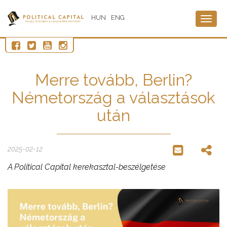
HUN
ENG
Togg
navig
Merre tovább, Berlin?
Németország a választások
után
2025-02-12
A Political Capital kerekasztal-beszélgetése