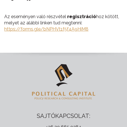
Az eseményen való részvétel
regisztráció
hoz kötött,
melyet az alábbi linken tud megtenni:
https://forms.gle/bNPHVt1f5f4A9HiM8
SAJTÓKAPCSOLAT: