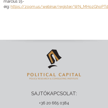
március 15-
éig:
https://zoom.us/webinar/register/WN_MHozGhoP
SAJTÓKAPCSOLAT:
+36 20 665 0384