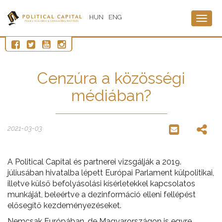
HUN
ENG
Togg
navig
Cenzúra a közösségi
médiában?
2021-03-03
A Political Capital és partnerei vizsgálják a 2019.
júliusában hivatalba lépett Európai Parlament külpolitikai,
illetve külső befolyásolási kísérletekkel kapcsolatos
munkáját, beleértve a dezinformáció elleni fellépést
elősegítő kezdeményezéseket.
Nemcsak Európában, de Magyarországon is egyre