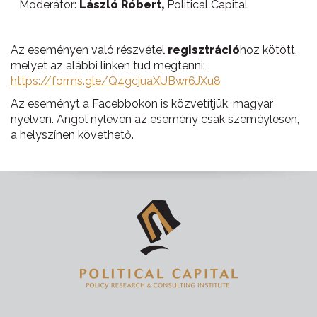
Moderátor:
László Róbert,
Political Capital
Az eseményen való részvétel
regisztráció
hoz kötött,
melyet az alábbi linken tud megtenni:
https://forms.gle/Q4gcjuaXUBwr6JXu8
Az eseményt a Facebbokon is közvetítjük, magyar
nyelven. Angol nyleven az esemény csak szeméylesen,
a helyszínen követhető.