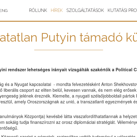
RÓLUNK
HÍREK
SZOLGÁLTATÁSOK
KUTATÁSI PR
ENG
atatlan Putyin támadó kül
ini rendszer lehetséges irányait vizsgálták szakértők a Political C
szág és a Nyugat kapcsolatai - mondta felvezetésként Anton Shekhovst
lő liberális csoport az eliten belül, kevesen vannak, és nem elég erőse
 gyengeség jelének éreznék. Kiemelte, a nyugati szélsőjobboldali párt
resztül, amely Oroszországnak az unió, a transzatlanti egyezmények é
lmányok Központja) kevésbé látta visszafordíthatatlannak a helyzetet,
nem sokáig tudja finanszírozni az orosz diplomáciai stratégiát. Vélemén
elentőségű.
áért Központ) szerint a németek rezignáltan vették tudomásul a válasz