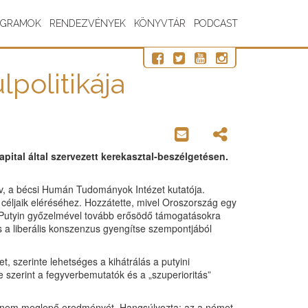
OGRAMOK
RENDEZVÉNYEK
KÖNYVTÁR
PODCAST
politikája
apital által szervezett kerekasztal-beszélgetésen.
ov, a bécsi Humán Tudományok Intézet kutatója.
k céljaik eléréséhez. Hozzátette, mivel Oroszország egy
ok Putyin győzelmével tovább erősödő támogatásokra
s a liberális konszenzus gyengítse szempontjából
 szerinte lehetséges a kihátrálás a putyini
ye szerint a fegyverbemutatók és a „szuperioritás”
tás nem meglepő eredményét. Hangsúlyozta: az a német