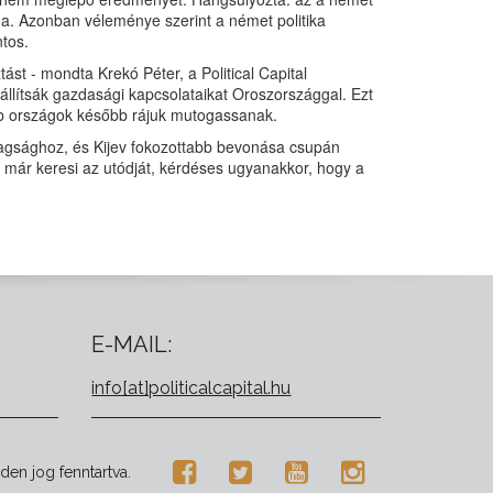
a. Azonban véleménye szerint a német politika
tos.
tást
- mondta Krekó Péter, a Political Capital
aállítsák gazdasági kapcsolataikat Oroszországgal. Ezt
ebb országok később rájuk mutogassanak.
tagsághoz, és Kijev fokozottabb bevonása csupán
in már keresi az utódját, kérdéses ugyanakkor, hogy a
E-MAIL:
info[at]politicalcapital.hu
den jog fenntartva.