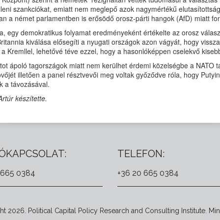
eni szankciókat, emiatt nem meglepő azok nagymértékű elutasítottság
an a német parlamentben is erősödő orosz-párti hangok (AfD) miatt fon
álta, egy demokratikus folyamat eredményeként értékelte az orosz válasz
ritannia kiválása elősegíti a nyugati országok azon vágyát, hogy vissz
 a Kremllel, lehetővé téve ezzel, hogy a hasonlóképpen cselekvő kis
latot ápoló tagországok miatt nem kerülhet érdemi közelségbe a NATO 
jövőjét illetően a panel résztvevői meg voltak győződve róla, hogy Puty
ik a távozásával.
rtúr készítette.
ÓKAPCSOLAT:
TELEFON:
 665 0384
+36 20 665 0384
t 2026. Political Capital Policy Research and Consulting Institute. Min