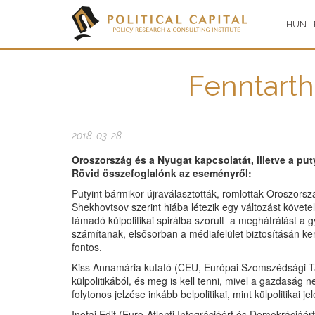
HUN
Fenntarth
2018-03-28
Oroszország és a Nyugat kapcsolatát, illetve a puty
Rövid összefoglalónk az eseményről:
Putyint bármikor újraválasztották, romlottak Oroszor
Shekhovtsov szerint hiába létezik egy változást követe
támadó külpolitikai spirálba szorult a meghátrálást a
számítanak, elsősorban a médiafelület biztosításán ke
fontos.
Kiss Annamária kutató (CEU, Európai Szomszédsági Tanu
külpolitikából, és meg is kell tenni, mivel a gazdaság 
folytonos jelzése inkább belpolitikai, mint külpolitikai j
Inotai Edit (Euro-Atlanti Integrációért és Demokráci