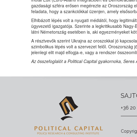
gazdasági szféra erősen megérezte az Oroszország ell
feladata, hogy a szankciókkal üzenjen, amely elsősorb
Elhibázott lépés volt a nyugati médiától, hogy legitim
ügyvezető igazgatója. Szerinte a legkritikusabb Nagy-B
látni Németország esetében is, aki egyezményeket köt
A résztvevők szerint Ukrajna az oroszokkal jó kapcso
szimbolikus lépés volt a szervezet felől. Oroszország 
jelenlegi elit majd elfogja-e, vagy a rendszer összeoml
Az összefoglalót a Political Capital gyakornoka, Seres A
SAJT
+36 20
Copyrigh